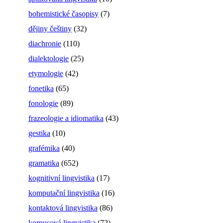
bohemistické časopisy
(7)
dějiny češtiny
(32)
diachronie
(110)
dialektologie
(25)
etymologie
(42)
fonetika
(65)
fonologie
(89)
frazeologie a idiomatika
(43)
gestika
(10)
grafémika
(40)
gramatika
(652)
kognitivní lingvistika
(17)
komputační lingvistika
(16)
kontaktová lingvistika
(86)
korpusová lingvistika
(72)