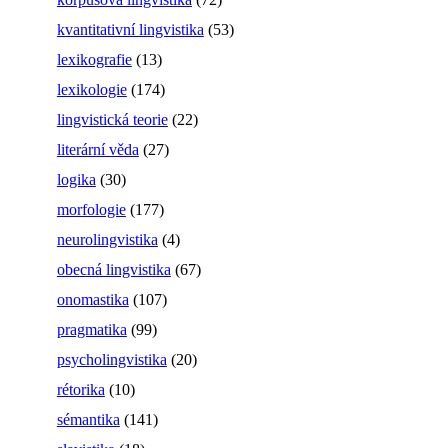
kvantitativní lingvistika
(53)
lexikografie
(13)
lexikologie
(174)
lingvistická teorie
(22)
literární věda
(27)
logika
(30)
morfologie
(177)
neurolingvistika
(4)
obecná lingvistika
(67)
onomastika
(107)
pragmatika
(99)
psycholingvistika
(20)
rétorika
(10)
sémantika
(141)