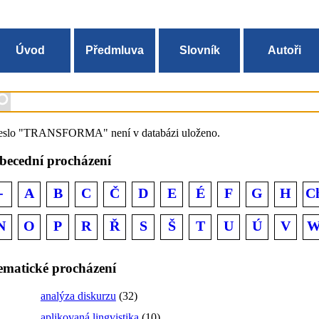
Úvod
Předmluva
Slovník
Autoři
eslo "TRANSFORMA" není v databázi uloženo.
becední procházení
-
A
B
C
Č
D
E
É
F
G
H
C
N
O
P
R
Ř
S
Š
T
U
Ú
V
ematické procházení
analýza diskurzu
(32)
aplikovaná lingvistika
(10)