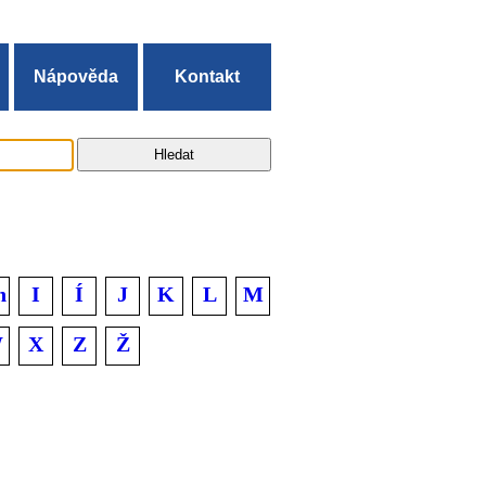
Nápověda
Kontakt
h
I
Í
J
K
L
M
W
X
Z
Ž