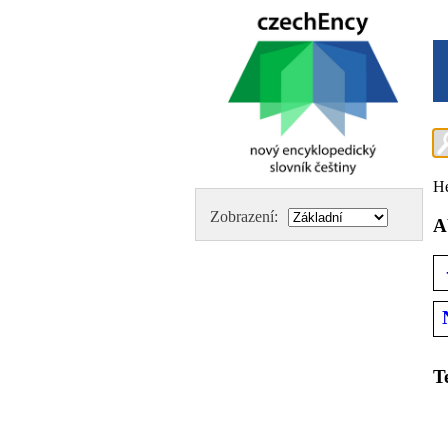
H
Zobrazení:
A
T