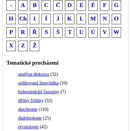
-
A
B
C
Č
D
E
É
F
G
H
Ch
I
Í
J
K
L
M
N
O
P
R
Ř
S
Š
T
U
Ú
V
W
X
Z
Ž
Tematické procházení
analýza diskurzu
(32)
aplikovaná lingvistika
(10)
bohemistické časopisy
(7)
dějiny češtiny
(32)
diachronie
(110)
dialektologie
(25)
etymologie
(42)