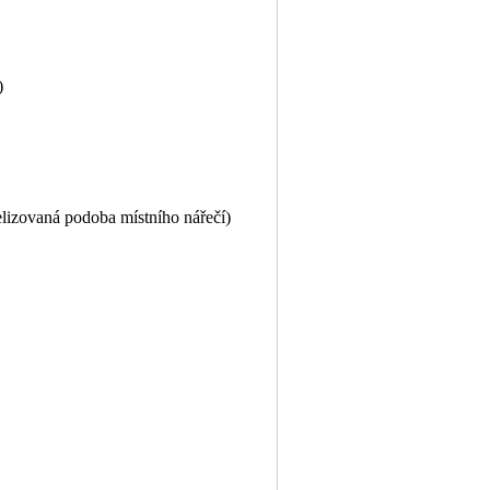
)
velizovaná podoba místního nářečí)