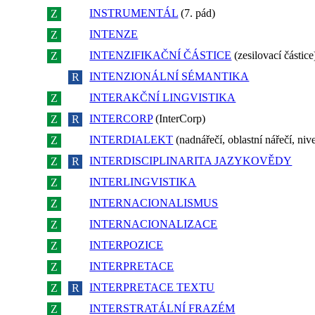
INSTRUMENTÁL
(7. pád)
Z
R
INTENZE
Z
R
INTENZIFIKAČNÍ ČÁSTICE
(zesilovací částice
Z
R
INTENZIONÁLNÍ SÉMANTIKA
Z
R
INTERAKČNÍ LINGVISTIKA
Z
R
INTERCORP
(InterCorp)
Z
R
INTERDIALEKT
(nadnářečí, oblastní nářečí, ni
Z
R
INTERDISCIPLINARITA JAZYKOVĚDY
Z
R
INTERLINGVISTIKA
Z
R
INTERNACIONALISMUS
Z
R
INTERNACIONALIZACE
Z
R
INTERPOZICE
Z
R
INTERPRETACE
Z
R
INTERPRETACE TEXTU
Z
R
INTERSTRATÁLNÍ FRAZÉM
Z
R