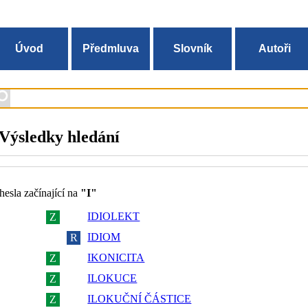
Úvod
Předmluva
Slovník
Autoři
Výsledky hledání
hesla začínající na
"I"
IDIOLEKT
Z
R
IDIOM
Z
R
IKONICITA
Z
R
ILOKUCE
Z
R
ILOKUČNÍ ČÁSTICE
Z
R