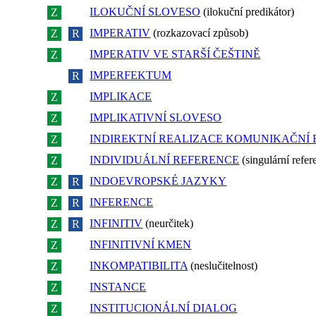
ILOKUČNÍ SLOVESO
(ilokuční predikátor)
Z
R
IMPERATIV
(rozkazovací způsob)
Z
R
IMPERATIV VE STARŠÍ ČEŠTINĚ
Z
R
IMPERFEKTUM
Z
R
IMPLIKACE
Z
R
IMPLIKATIVNÍ SLOVESO
Z
R
INDIREKTNÍ REALIZACE KOMUNIKAČNÍ
Z
R
INDIVIDUÁLNÍ REFERENCE
(singulární refer
Z
R
INDOEVROPSKÉ JAZYKY
Z
R
INFERENCE
Z
R
INFINITIV
(neurčitek)
Z
R
INFINITIVNÍ KMEN
Z
R
INKOMPATIBILITA
(neslučitelnost)
Z
R
INSTANCE
Z
R
INSTITUCIONÁLNÍ DIALOG
Z
R