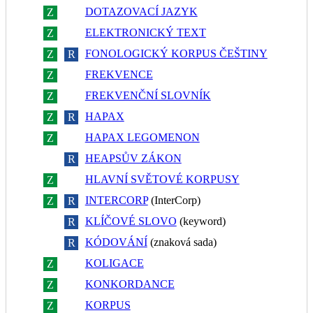
DOTAZOVACÍ JAZYK
Z
R
ELEKTRONICKÝ TEXT
Z
R
FONOLOGICKÝ KORPUS ČEŠTINY
Z
R
FREKVENCE
Z
R
FREKVENČNÍ SLOVNÍK
Z
R
HAPAX
Z
R
HAPAX LEGOMENON
Z
R
HEAPSŮV ZÁKON
Z
R
HLAVNÍ SVĚTOVÉ KORPUSY
Z
R
INTERCORP
(InterCorp)
Z
R
KLÍČOVÉ SLOVO
(keyword)
Z
R
KÓDOVÁNÍ
(znaková sada)
Z
R
KOLIGACE
Z
R
KONKORDANCE
Z
R
KORPUS
Z
R