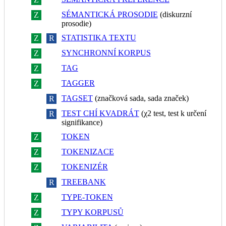
SÉMANTICKÁ PROSODIE
(diskurzní
Z
R
prosodie)
STATISTIKA TEXTU
Z
R
SYNCHRONNÍ KORPUS
Z
R
TAG
Z
R
TAGGER
Z
R
TAGSET
(značková sada, sada značek)
Z
R
TEST CHÍ KVADRÁT
(χ2 test, test k určení
Z
R
signifikance)
TOKEN
Z
R
TOKENIZACE
Z
R
TOKENIZÉR
Z
R
TREEBANK
Z
R
TYPE-TOKEN
Z
R
TYPY KORPUSŮ
Z
R