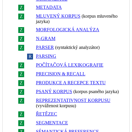
METADATA
Z
R
MLUVENÝ KORPUS
(korpus mluveného
Z
R
jazyka)
MORFOLOGICKÁ ANALÝZA
Z
R
N-GRAM
Z
R
PARSER
(syntaktický analyzátor)
Z
R
PARSING
Z
R
POČÍTAČOVÁ LEXIKOGRAFIE
Z
R
PRECISION & RECALL
Z
R
PRODUKCE A RECEPCE TEXTU
Z
R
PSANÝ KORPUS
(korpus psaného jazyka)
Z
R
REPREZENTATIVNOST KORPUSU
Z
R
(vyváženost korpusu)
ŘETĚZEC
Z
R
SEGMENTACE
Z
R
SÉMANTICKÁ PREFERENCE
Z
R