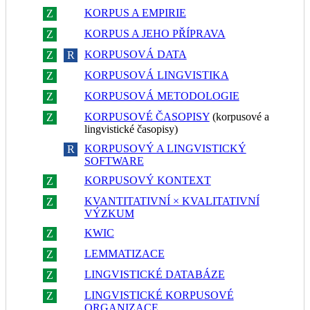
KORPUS A EMPIRIE
Z
R
KORPUS A JEHO PŘÍPRAVA
Z
R
KORPUSOVÁ DATA
Z
R
KORPUSOVÁ LINGVISTIKA
Z
R
KORPUSOVÁ METODOLOGIE
Z
R
KORPUSOVÉ ČASOPISY
(korpusové a
Z
R
lingvistické časopisy)
KORPUSOVÝ A LINGVISTICKÝ
Z
R
SOFTWARE
KORPUSOVÝ KONTEXT
Z
R
KVANTITATIVNÍ × KVALITATIVNÍ
Z
R
VÝZKUM
KWIC
Z
R
LEMMATIZACE
Z
R
LINGVISTICKÉ DATABÁZE
Z
R
LINGVISTICKÉ KORPUSOVÉ
Z
R
ORGANIZACE