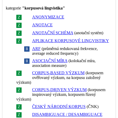
kategorie
"korpusová lingvistika"
ANONYMIZACE
Z
R
ANOTACE
Z
R
ANOTAČNÍ SCHÉMA
(anotační systém)
Z
R
APLIKACE KORPUSOVÉ LINGVISTIKY
Z
R
ARF
(průměrná redukovaná frekvence,
Z
R
average reduced frequency)
ASOCIAČNÍ MÍRA
(kolokační míra,
Z
R
association measure)
CORPUS-BASED VÝZKUM
(korpusem
Z
R
ověřovaný výzkum, na korpusu založený
výzkum)
CORPUS-DRIVEN VÝZKUM
(korpusem
Z
R
inspirovaný výzkum, korpusem řízený
výzkum)
ČESKÝ NÁRODNÍ KORPUS
(ČNK)
Z
R
DISAMBIGUACE / DESAMBIGUACE
Z
R