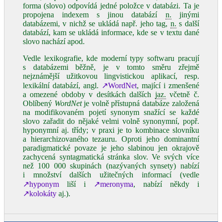
forma (slovo) odpovídá jedné položce v databázi. Ta je
propojena indexem s jinou databází
n.
jinými
databázemi, v nichž se ukládá např. jeho tag,
n.
s další
databází, kam se ukládá informace, kde se v textu dané
slovo nachází apod.
Vedle lexikografie, kde moderní typy softwaru pracují
s databázemi běžně, je v tomto směru zřejmě
nejznámější užitkovou lingvistickou aplikací, resp.
lexikální databází, angl.
↗WordNet
, mající i zmenšené
a omezené obdoby v desítkách dalších
jaz.
včetně č.
Oblíbený
WordNet
je volně přístupná databáze založená
na modifikovaném pojetí synonym snažící se každé
slovo zařadit do nějaké velmi volně synonymní, popř.
hyponymní aj. třídy; v praxi je to kombinace slovníku
a hierarchizovaného tezauru. Oproti jeho dominantní
paradigmatické povaze je jeho slabinou jen okrajově
zachycená syntagmatická stránka slov. Ve svých více
než 100 000 skupinách (nazývaných synsety) nabízí
i množství dalších užitečných informací (vedle
↗hyponym
liší i
↗meronyma
, nabízí někdy i
↗kolokáty
aj.).