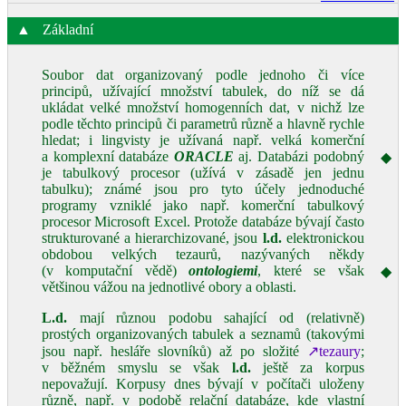
▲
Základní
Soubor dat organizovaný podle jednoho či více
principů, užívající množství tabulek, do níž se dá
ukládat velké množství homogenních dat, v nichž lze
podle těchto principů či parametrů různě a hlavně rychle
hledat; i lingvisty je užívaná např. velká komerční
a komplexní databáze
ORACLE
aj. Databázi podobný
◆
je tabulkový procesor (užívá v zásadě jen jednu
tabulku); známé jsou pro tyto účely jednoduché
programy vzniklé jako např. komerční tabulkový
procesor Microsoft Excel. Protože databáze bývají často
strukturované a hierarchizované, jsou
l.d.
elektronickou
obdobou velkých tezaurů, nazývaných někdy
(v komputační vědě)
ontologiemi
, které se však
◆
většinou vážou na jednotlivé obory a oblasti.
L.d.
mají různou podobu sahající od (relativně)
prostých organizovaných tabulek a seznamů (takovými
jsou např. hesláře slovníků) až po složité
↗tezaury
;
v běžném smyslu se však
l.d.
ještě za korpus
nepovažují. Korpusy dnes bývají v počítači uloženy
různě, např. v podobě relační databáze, kde vlastní