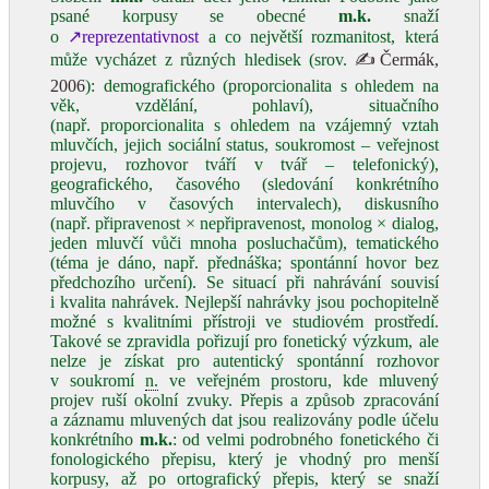
psané korpusy se obecné
m.k.
snaží
o
↗reprezentativnost
a co největší rozmanitost, která
může vycházet z různých hledisek (srov.
✍Čermák,
2006
): demografického (proporcionalita s ohledem na
věk, vzdělání, pohlaví), situačního
(např. proporcionalita s ohledem na vzájemný vztah
mluvčích, jejich sociální status, soukromost – veřejnost
projevu, rozhovor tváří v tvář – telefonický),
geografického, časového (sledování konkrétního
mluvčího v časových intervalech), diskusního
(např. připravenost × nepřipravenost, monolog × dialog,
jeden mluvčí vůči mnoha posluchačům), tematického
(téma je dáno, např. přednáška; spontánní hovor bez
předchozího určení). Se situací při nahrávání souvisí
i kvalita nahrávek. Nejlepší nahrávky jsou pochopitelně
možné s kvalitními přístroji ve studiovém prostředí.
Takové se zpravidla pořizují pro fonetický výzkum, ale
nelze je získat pro autentický spontánní rozhovor
v soukromí
n.
ve veřejném prostoru, kde mluvený
projev ruší okolní zvuky. Přepis a způsob zpracování
a záznamu mluvených dat jsou realizovány podle účelu
konkrétního
m.k.
: od velmi podrobného fonetického či
fonologického přepisu, který je vhodný pro menší
korpusy, až po ortografický přepis, který se snaží