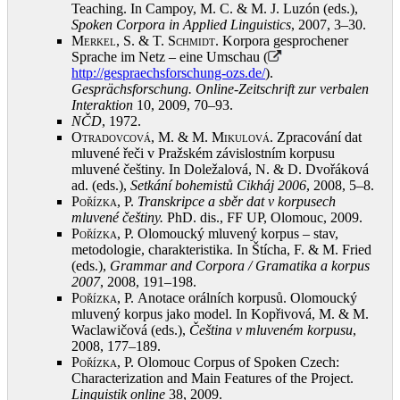
Teaching. In Campoy, M. C. & M. J. Luzón (eds.),
Spoken Corpora in Applied Linguistics
, 2007, 3–30
.
Merkel, S. & T. Schmidt
. Korpora gesprochener
Sprache im Netz – eine Umschau (
http://gespraechsforschung-ozs.de/
).
Gesprächsforschung.
Online-Zeitschrift zur verbalen
Interaktion
10, 2009, 70–93
.
NČD
, 1972
.
Otradovcová, M. & M. Mikulová
. Zpracování dat
mluvené řeči v Pražském závislostním korpusu
mluvené češtiny. In Doležalová, N. & D. Dvořáková
ad. (eds.),
Setkání bohemistů Cikháj 2006
, 2008, 5–8
.
Pořízka, P.
Transkripce a sběr dat v korpusech
mluvené češtiny.
PhD. dis., FF UP, Olomouc, 2009
.
Pořízka, P.
Olomoucký mluvený korpus – stav,
metodologie, charakteristika. In Štícha, F. & M. Fried
(eds.),
Grammar and Corpora / Gramatika a korpus
2007
, 2008, 191–198
.
Pořízka, P.
Anotace orálních korpusů. Olomoucký
mluvený korpus jako model. In Kopřivová, M. & M.
Waclawičová (eds.),
Čeština v mluveném korpusu
,
2008, 177–189
.
Pořízka, P.
Olomouc Corpus of Spoken Czech:
Characterization and Main Features of the Project.
Linguistik online
38, 2009
.