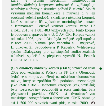
který je prvním speciálním
multimodálním
(
multimediálním
)
korpusem mluvené č.
, zpřístupňuje
nahrávky a přepisy diskusních pořadů
č.
televizí. Slouží
výzkumu mediální komunikace a mluvené
č.
v její
současné veřejné podobě. Skládá se z několika korpusů,
které se od sebe liší způsobem morfologické anotace
a lemmatizace. Celková velikost korpusu verze 1.2
z roku 2015 je 1 081 483 textových slov. Tento korpus
je budován a spravován v ÚJČ AV ČR. Korpus vzniká
od roku 1996, první část byla veřejně zpřístupněna
v roce 2005. Vznikal pod vedením S. Čmejrkové,
L. Jílkové, Z. Svobodové a P. Kaderky. Vyhledávací
systém Dialogy.org pro zpřístupnění audiovizuálních
nahrávek společně s přepisem vytvořil N. Peterek
z ÚFAL MFF UK.
(f)
Olomoucký mluvený korpus
(
OMK
) vzniká od roku
◆
2002 pod vedením P. Pořízky na FF UP v Olomouci.
Jedná se o korpus zaměřený na městskou olomouckou
mluvu, který se zpočátku řídil podobnou metodologií
jako PMK a BMK. Jednotlivé kategorie (věk, vzdělání)
byly rozpracovány podrobněji a zcela změněna byla
přepisovací pravidla. OMK má dvouúrovňovou
transkripci: ortografickou a fonetickou. OMK obsahuje
asi 1 500 000 slovních tvarů (údaj z roku 2009,
✍