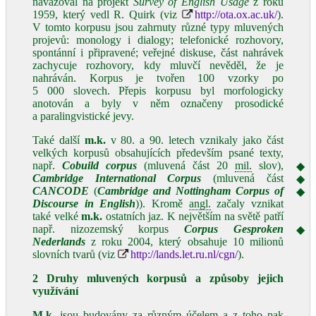
navazoval na projekt
Survey of English Usage
z roku
1959, který vedl R. Quirk (viz
http://ota.ox.ac.uk/
).
V tomto korpusu jsou zahrnuty různé typy mluvených
projevů: monology i dialogy; telefonické rozhovory,
spontánní i připravené; veřejné diskuse, část nahrávek
zachycuje rozhovory, kdy mluvčí nevěděl, že je
nahráván. Korpus je tvořen 100 vzorky po
5 000 slovech. Přepis korpusu byl morfologicky
anotován a byly v něm označeny prosodické
a paralingvistické jevy.
Také další
m.k.
v 80. a 90. letech vznikaly jako část
velkých korpusů obsahujících především psané texty,
např.
Cobuild corpus
(mluvená část 20
mil.
slov),
◆
Cambridge International Corpus
(mluvená část
◆
CANCODE
(
Cambridge and Nottingham Corpus of
◆
Discourse in English
)). Kromě
angl.
začaly vznikat
také velké
m.k.
ostatních jaz. K největším na světě patří
např. nizozemský korpus
Corpus Gesproken
◆
Nederlands
z roku 2004, který obsahuje 10 milionů
slovních tvarů (viz
http://lands.let.ru.nl/cgn/
).
2 Druhy mluvených korpusů a způsoby jejich
využívání
M.k.
jsou budovány za různým účelem a z toho pak