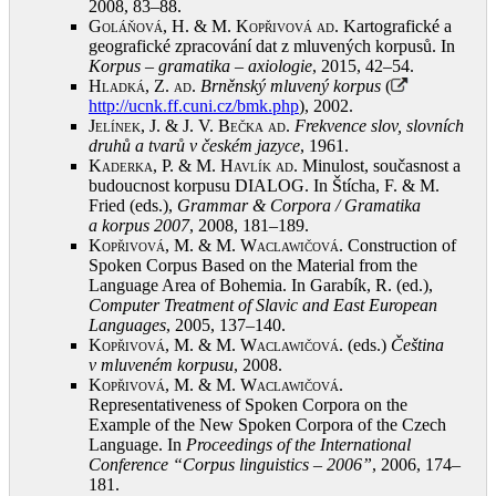
2008, 83–88
.
Goláňová, H. & M. Kopřivová ad
. Kartografické a
geografické zpracování dat z mluvených korpusů. In
Korpus – gramatika – axiologie
, 2015, 42–54
.
Hladká, Z. ad.
Brněnský mluvený korpus
(
http://ucnk.ff.cuni.cz/bmk.php
), 2002
.
Jelínek, J. & J. V. Bečka ad
.
Frekvence slov, slovních
druhů a tvarů v českém jazyce
, 1961
.
Kaderka, P. & M. Havlík ad
. Minulost, současnost a
budoucnost korpusu DIALOG. In Štícha, F. & M.
Fried (eds.),
Grammar & Corpora / Gramatika
a korpus 2007
, 2008, 181–189
.
Kopřivová, M. & M. Waclawičová
. Construction of
Spoken Corpus Based on the Material from the
Language Area of Bohemia. In Garabík, R. (ed.),
Computer Treatment of Slavic and East European
Languages
, 2005, 137–140
.
Kopřivová, M. & M. Waclawičová
. (eds.)
Čeština
v mluveném korpusu
, 2008
.
Kopřivová, M. & M. Waclawičová
.
Representativeness of Spoken Corpora on the
Example of the New Spoken Corpora of the Czech
Language. In
Proceedings of the International
Conference
“Corpus linguistics – 2006”
, 2006, 174–
181
.