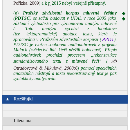
Pořízka, 2009
) a k
r.
2015 nebyl veřejně přístupný.
(g)
Pražský závislostní korpus mluvené češtiny
◆
(
PDTSC
) se začal budovat v ÚFAL v roce 2005 jako
◆
základní východisko pro významovou analýzu mluvené
č. Tato analýza vychází z hloubkové
(tzv. tektogramatické) anotace textu, která je
zpracována v
Pražském závislostním korpusu
(
↗PDT
).
PDTSC je tvořen souborem audionahrávek z projektu
Malach (svědectví lidí, kteří přežili holocaust). Přepis
audionahrávek prochází procesem „rekonstrukce
standardizovaného textu z mluvené řeči“ (
✍
Otradovcová & Mikulová, 2008:6
) pomocí speciálních
anotačních nástrojů a takto rekonstruovaný text je pak
syntakticky analyzován.
▲
Rozšiřující
Literatura