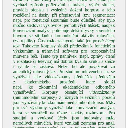
vychází způsob pořizování nahrávek, výběr situací,
pravidla přepisu i výsledné složení korpusu a jeho
rozdělení na úseky při přepisování (tzv. segmentace:
např. pro fonetické zkoumání bude důležité, aby bylo
možno sledovat výslovnost jednotlivých hlásek; naopak
konverzační analýza potřebuje delší úryvky souvislého
hovoru se střídáním komunikační aktivity mluvčích,
tzv. repliky). Část
m.k.
zachycuje také jen prostě
čtený
text
. Takovéto korpusy slouží především k fonetickým
výzkumům a trénování softwaru pro rozpoznávání
mluvené řeči. Tento typ nahrávek (např. zprávy čtené
v rozhlase či televizi) má dobrou kvalitu zvuku a snáze
i rychle se získává. Nelze ho ale považovat za
autentický mluvený jaz. Pro studium mluveného
jaz.
se
využívají také videozáznamy přednášek především
z akademického prostředí, které slouží
např. ke zkoumání akademického odborného
vyjadřování. Korpusy obsahující
videozáznamy
(multimodální korpusy) z různých televizních pořadů
jsou využívány ke zkoumání mediálního diskursu.
M.k.
pro své výzkumy využívá také konverzační analýza,
která se soustředí na různé aspekty rozhovoru. Pro
studijní a výukové účely jsou budovány
m.k.
nerodilých mluvčích, které vznikají zejména pro angl.