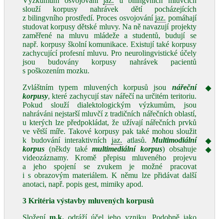
Výzkumům osvojování
jaz.
u bilingvních mluvčích
slouží korpusy nahrávek dětí pocházejících
z bilingvního prostředí. Proces osvojování
jaz.
pomáhají
studovat korpusy dětské mluvy. Na ně navazují projekty
zaměřené na mluvu mládeže a studentů, budují se
např. korpusy školní komunikace. Existují také korpusy
zachycující profesní mluvu. Pro neurolingvistické účely
jsou budovány korpusy nahrávek pacientů
s poškozením mozku.
Zvláštním typem mluvených korpusů jsou
nářeční
◆
korpusy
, které zachycují stav nářečí na určitém teritoriu.
Pokud slouží dialektologickým výzkumům, jsou
nahráváni nejstarší mluvčí z tradičních nářečních oblastí,
u kterých lze předpokládat, že užívají nářečních prvků
ve větší míře. Takové korpusy pak také mohou sloužit
k budování interaktivních
jaz.
atlasů.
Multimodiální
◆
korpus
(někdy také
multimediální korpus
) obsahuje
◆
videozáznamy. Kromě přepisu mluveného projevu
a jeho spojení se zvukem je možné pracovat
i s obrazovým materiálem. K němu lze přidávat další
anotaci, např. popis gest, mimiky apod.
3 Kritéria výstavby mluvených korpusů
Složení
m.k.
odráží účel jeho vzniku. Podobně jako