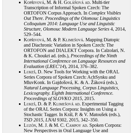
Kopřivová, M. & H. Goláňová ad
. Multi-tier
Transcription of Informal Spoken Czech: The
ORTOFON Corpus Approach. In
Complex Visibles
Out There
.
Proceedings of the Olomouc Linguistics
Colloquium 2014: Language Use and Linguistic
Structure
,
Olomouc Modern Language Series
4, 2014,
529–544
.
Kopřivová, M. & P. Klimešová
. Mapping Diatopic
and Diachronic Variation in Spoken Czech: The
ORTOFON and DIALEKT Corpora. In Calzolari, N.
& K. Choukri ad. (eds.),
Proceedings of the Ninth
International Conference on Language Resources and
Evaluation
(
LREC'14
), 2014, 376–382
.
Lukeš, D.
New Tools for Working with the ORAL
Series Corpora of Spoken Czech: AchSynku and
MluvKonk. In Gajdošová, K. & A. Žáková (eds.),
Natural Language Processing, Corpus Linguistics,
Lexicography. Eighth International Conference.
Proceedings of SLOVKO 2015
, 2015
.
Lukeš, D. & P. Klimešová ad
. Experimental Tagging
of the ORAL Series Corpora: Insights on Using a
Stochastic Tagger. In Král, P. & V. Matoušek (eds.),
TSD 2015
,
LNAI
9302, 2015, 342–350
.
Luzón, M. J. & M. C. Campoy ad
. Spoken Corpora:
New Perspectives in Oral Language Use and