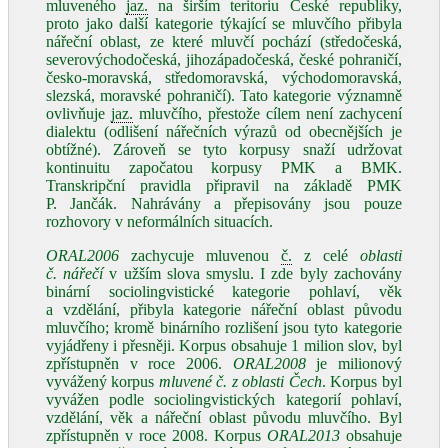
mluveného
jaz.
na širším teritoriu České republiky,
proto jako další kategorie týkající se mluvčího přibyla
nářeční oblast, ze které mluvčí pochází (středočeská,
severovýchodočeská, jihozápadočeská, české pohraničí,
česko‑moravská, středomoravská, východomoravská,
slezská, moravské pohraničí). Tato kategorie významně
ovlivňuje
jaz.
mluvčího, přestože cílem není zachycení
dialektu (odlišení nářečních výrazů od obecnějších je
obtížné). Zároveň se tyto korpusy snaží udržovat
kontinuitu započatou korpusy PMK a BMK.
Transkripční pravidla připravil na základě PMK
P. Jančák. Nahrávány a přepisovány jsou pouze
rozhovory v neformálních situacích.
ORAL2006
zachycuje mluvenou
č.
z celé
oblasti
č. nářečí
v užším slova smyslu. I zde byly zachovány
binární sociolingvistické kategorie pohlaví, věk
a vzdělání, přibyla kategorie nářeční oblast původu
mluvčího; kromě binárního rozlišení jsou tyto kategorie
vyjádřeny i přesněji. Korpus obsahuje 1 milion slov, byl
zpřístupněn v roce 2006.
ORAL2008
je milionový
vyvážený korpus
mluvené č. z oblasti Čech
. Korpus byl
vyvážen podle sociolingvistických kategorií pohlaví,
vzdělání, věk a nářeční oblast původu mluvčího. Byl
zpřístupněn v roce 2008. Korpus
ORAL2013
obsahuje