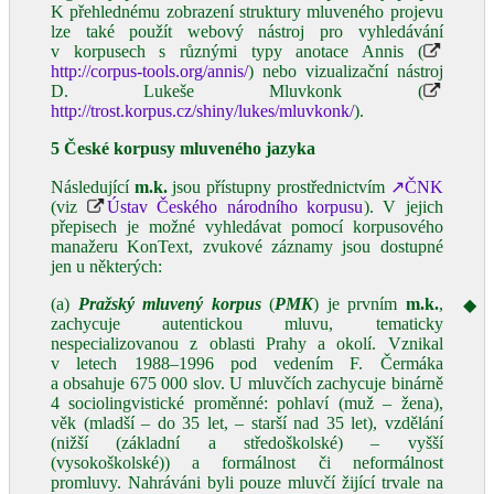
K přehlednému zobrazení struktury mluveného projevu
lze také použít webový nástroj pro vyhledávání
v korpusech s různými typy anotace Annis (
http://corpus-tools.org/annis/
) nebo vizualizační nástroj
D. Lukeše Mluvkonk (
http://trost.korpus.cz/shiny/lukes/mluvkonk/
).
5 České korpusy mluveného jazyka
Následující
m.k.
jsou přístupny prostřednictvím
↗ČNK
(viz
Ústav Českého národního korpusu
). V jejich
přepisech je možné vyhledávat pomocí korpusového
manažeru KonText, zvukové záznamy jsou dostupné
jen u některých:
(a)
Pražský mluvený korpus
(
PMK
) je prvním
m.k.
,
◆
zachycuje autentickou mluvu, tematicky
nespecializovanou z oblasti Prahy a okolí. Vznikal
v letech 1988–1996 pod vedením F. Čermáka
a obsahuje 675 000 slov. U mluvčích zachycuje binárně
4 sociolingvistické proměnné: pohlaví (muž – žena),
věk (mladší – do 35 let, – starší nad 35 let), vzdělání
(nižší (základní a středoškolské) – vyšší
(vysokoškolské)) a formálnost či neformálnost
promluvy. Nahráváni byli pouze mluvčí žijící trvale na