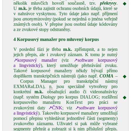
několik mluvčích hovoří současně, tzv.
překryvy
.
◆
U
m.k.
je třeba zajistit ochranu osobních údajů, které se
v nahrávce vyskytnou. Tyto údaje jako např. příjmení
jsou
anonymizovány
(pokud se nejedná o jména veřejně
známých osob). V přepise jsou osobní údaje kódovány
a ze zvukové stopy odstraněny.
4 Korpusový manažer pro mluvený korpus
V poslední fázi je třeba
m.k.
zpřístupnit, a to nejen
jejich přepis, ale i zvukový záznam. K tomu je nutný
↗korpusový manažer
(viz
↗software korpusový
a lingvistický
), který umožňuje přehrávání zvuku.
Takové korpusové manažery někdy bývají přímo
doplňkem transkripčních nástrojů (jako např.
COMA
–
◆
Corpus Manager pro transkripční nástroj
EXMARaLDA),
n.
jsou speciálně vytvořeny pro
konkrétní
m.k.
obsahující audio či videonahrávky
(např. systém
Dialogy
pro korpus DIALOG; rozšíření
◆
korpusového manažeru KonText pro práci se
zvukovými daty
↗ČNK
; viz
↗software korpusový
a lingvistický
). Takovéto korpusové manažery umožňují
pomocí přepisu vyhledávat jednotlivé části (segmenty)
zvukového záznamu. Uživatel si pak může vybrané
segmenty přehrát a zobrazit si k nim příslušný přepis.