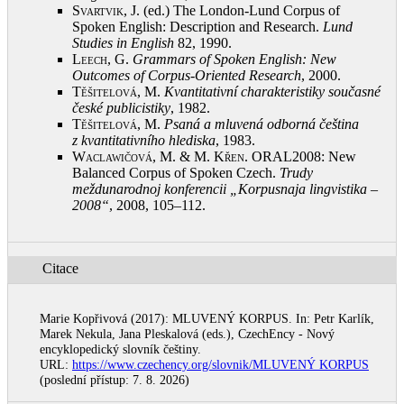
Svartvik, J.
(ed.) The London-Lund Corpus of
Spoken English: Description and Research.
Lund
Studies in English
82, 1990
.
Leech, G.
Grammars of Spoken English: New
Outcomes of Corpus-Oriented Research
, 2000
.
Těšitelová, M.
Kvantitativní charakteristiky současné
české publicistiky
, 1982
.
Těšitelová, M.
Psaná a mluvená odborná čeština
z kvantitativního hlediska
, 1983
.
Waclawičová, M. & M. Křen
. ORAL2008: New
Balanced Corpus of Spoken Czech.
Trudy
meždunarodnoj konferencii „Korpusnaja lingvistika –
2008“
, 2008, 105–112
.
Citace
Marie Kopřivová (2017): MLUVENÝ KORPUS. In: Petr Karlík,
Marek Nekula, Jana Pleskalová (eds.), CzechEncy - Nový
encyklopedický slovník češtiny.
URL:
https://www.czechency.org/slovnik/MLUVENÝ KORPUS
(poslední přístup: 7. 8. 2026)