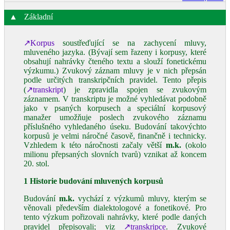
▲
Základní
↗Korpus
soustřeďující se na zachycení mluvy,
mluveného jazyka. (Bývají sem řazeny i korpusy, které
obsahují nahrávky čteného textu a slouží fonetickému
výzkumu.) Zvukový záznam mluvy je v nich přepsán
podle určitých transkripčních pravidel. Tento přepis
(
↗transkript
) je zpravidla spojen se zvukovým
záznamem. V transkriptu je možné vyhledávat podobně
jako v psaných korpusech a speciální korpusový
manažer umožňuje poslech zvukového záznamu
příslušného vyhledaného úseku. Budování takovýchto
korpusů je velmi náročné časově, finančně i technicky.
Vzhledem k této náročnosti začaly větší
m.k.
(okolo
milionu přepsaných slovních tvarů) vznikat až koncem
20. stol.
1 Historie budování mluvených korpusů
Budování
m.k.
vychází z výzkumů mluvy, kterým se
věnovali především dialektologové a fonetikové. Pro
tento výzkum pořizovali nahrávky, které podle daných
pravidel přepisovali; viz
↗transkripce
. Zvukové