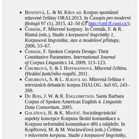
Benešová, L. & M. Křen ad
. Korpus spontánní
mluvené češtiny ORAL2013. In
Časopis pro moderní
filologii
97 (1), 2015, 42–50 (
http://cmf.ff.cuni.cz/
)
.
Čermák, F.
Mluvené korpusy. In Čermák, F. & R.
Blatná (eds.),
Studie z korpusové lingvistiky 1,
Korpusová lingvistika, stav a modelové přístupy
,
2006, 53–67
.
Čermák, F.
Spoken Corpora Design: Their
Constitutive Parameters.
International Journal
of
Corpus Linguistics
14, 2009, 113–123
.
Čmejrková, S. & J. Hoffmannová
.
Mluvená čeština.
Hledání funkčního rozpětí
, 2011
.
Čmejrková, S. & L. Jílková ad
. Mluvená čeština v
televizních debatách: korpus DIALOG.
SaS
65, 243–
269
.
Du Bois, J. W. & R. Englebretson
. Santa Barbara
Corpus of Spoken American English 4
.
Linguistic
Data Consortium
, 2005
.
Goláňová, H. & K. Matějů
. Sociolingvistické
aspekty koncepce Korpusu školní komunikace a
Korpusu neformální komunikace dětí a mládeže. In
Kopřivová, M. & M. Waclawičová (eds.)
Čeština
v mluveném korpusu. Studie z korpusové lingvistiky
,