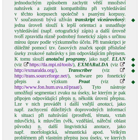
jednoduchým způsobem zachytit větší množství
nahrávek a zajistit kompatibilitu při vyhledávání
v těchto korpusech společně s psanými korpusy.
V současnosti bývá užíván
transkript víceúrovňový
:
◆
jedna úroveň slouží k lepší orientaci a usnadňuje
vyhledávání (např. ortografický zápis) a další úrovně
tvoří zpravidla různě podrobný fonetický zápis s určitou
mírou úprav podle výzkumného účelu. Při transkripci je
důležité pomocí tzv. časových značek spojit příslušné
úseky zvukové nahrávky s jim odpovídajícím přepisem.
K tomu slouží
anotační programy
, jako např.
ELAN
◆
(viz
https://tla.mpi.nl/tools/
),
EXMARaLDA
(viz
◆
http://exmaralda.org/
),
Transcriber
(viz
◆
http://trans.sourceforge.net/
), software pro fonetický
přepis a výzkum
Praat
(viz
◆
http://www.fon.hum.uva.nl/praat/
). Tyto nástroje
umožňují segmentaci zvuku na úseky, ke kterým je pak
připojen odpovídající přepis
n.
několik úrovní přepisu.
Lze v nich provádět i další vnější
anotaci
, jako
např. zachycení důležitých doprovodných informací
k situaci při nahrávání (prostředí, témata, vztah
mluvčích), k mluvčím (věk, vzdělání, nářeční oblast
původu)
n.
další lingvistická anotace, jako
např. morfologická, sémantická apod. Velkým
problémem při vlastním přepisu jsou úseky, ve kterých