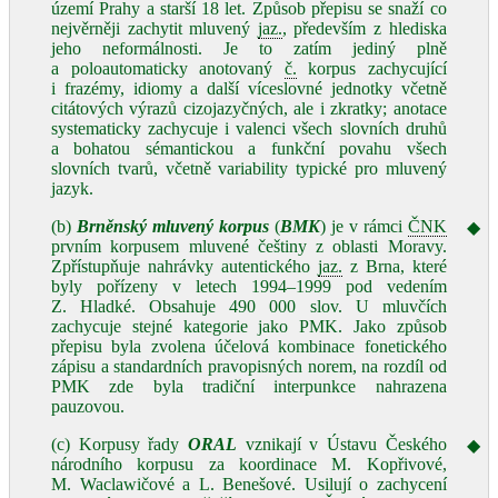
území Prahy a starší 18 let. Způsob přepisu se snaží co
nejvěrněji zachytit mluvený
jaz.
, především z hlediska
jeho neformálnosti. Je to zatím jediný plně
a poloautomaticky anotovaný
č.
korpus zachycující
i frazémy, idiomy a další víceslovné jednotky včetně
citátových výrazů cizojazyčných, ale i zkratky; anotace
systematicky zachycuje i valenci všech slovních druhů
a bohatou sémantickou a funkční povahu všech
slovních tvarů, včetně variability typické pro mluvený
jazyk.
(b)
Brněnský mluvený korpus
(
BMK
) je v rámci
ČNK
◆
prvním korpusem mluvené češtiny z oblasti Moravy.
Zpřístupňuje nahrávky autentického
jaz.
z Brna, které
byly pořízeny v letech 1994–1999 pod vedením
Z. Hladké. Obsahuje 490 000 slov. U mluvčích
zachycuje stejné kategorie jako PMK. Jako způsob
přepisu byla zvolena účelová kombinace fonetického
zápisu a standardních pravopisných norem, na rozdíl od
PMK zde byla tradiční interpunkce nahrazena
pauzovou.
(c) Korpusy řady
ORAL
vznikají v Ústavu Českého
◆
národního korpusu za koordinace M. Kopřivové,
M. Waclawičové a L. Benešové. Usilují o zachycení