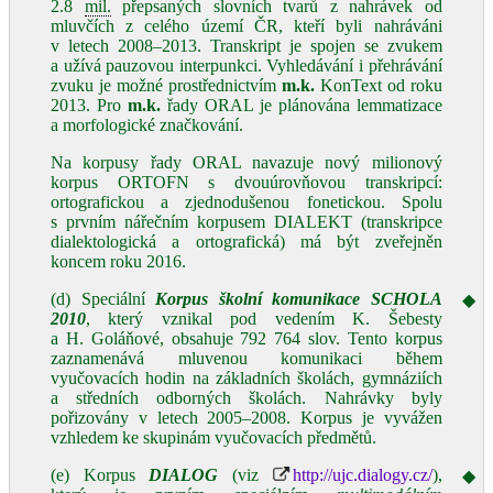
2.8
mil.
přepsaných slovních tvarů z nahrávek od
mluvčích z celého území ČR, kteří byli nahráváni
v letech 2008–2013. Transkript je spojen se zvukem
a užívá pauzovou interpunkci. Vyhledávání i přehrávání
zvuku je možné prostřednictvím
m.k.
KonText od roku
2013. Pro
m.k.
řady ORAL je plánována lemmatizace
a morfologické značkování.
Na korpusy řady ORAL navazuje nový milionový
korpus ORTOFN s dvouúrovňovou transkripcí:
ortografickou a zjednodušenou fonetickou. Spolu
s prvním nářečním korpusem DIALEKT (transkripce
dialektologická a ortografická) má být zveřejněn
koncem roku 2016.
(d) Speciální
Korpus školní komunikace
SCHOLA
◆
2010
, který vznikal pod vedením K. Šebesty
a H. Goláňové, obsahuje 792 764 slov. Tento korpus
zaznamenává mluvenou komunikaci během
vyučovacích hodin na základních školách, gymnáziích
a středních odborných školách. Nahrávky byly
pořizovány v letech 2005–2008. Korpus je vyvážen
vzhledem ke skupinám vyučovacích předmětů.
(e) Korpus
DIALOG
(viz
http://ujc.dialogy.cz/
),
◆