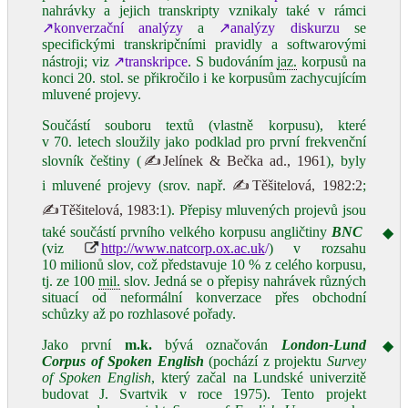
nahrávky a jejich transkripty vznikaly také v rámci
↗konverzační analýzy
a
↗analýzy diskurzu
se
specifickými transkripčními pravidly a softwarovými
nástroji; viz
↗transkripce
. S budováním
jaz.
korpusů na
konci 20. stol. se přikročilo i ke korpusům zachycujícím
mluvené projevy.
Součástí souboru textů (vlastně korpusu), které
v 70. letech sloužily jako podklad pro první frekvenční
slovník češtiny (
✍Jelínek & Bečka ad., 1961
), byly
i mluvené projevy (srov. např.
✍Těšitelová, 1982:2
;
✍Těšitelová, 1983:1
). Přepisy mluvených projevů jsou
také součástí prvního velkého korpusu angličtiny
BNC
◆
(viz
http://www.natcorp.ox.ac.uk
/
) v rozsahu
10 milionů slov, což představuje 10 % z celého korpusu,
tj. ze 100
mil.
slov. Jedná se o přepisy nahrávek různých
situací od neformální konverzace přes obchodní
schůzky až po rozhlasové pořady.
Jako první
m.k.
bývá označován
London‑Lund
◆
Corpus of Spoken English
(pochází z projektu
Survey
of Spoken English
, který začal na Lundské univerzitě
budovat J. Svartvik v roce 1975). Tento projekt