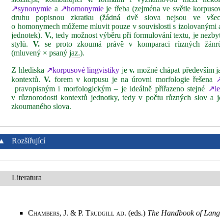
↗synonymie
a
↗homonymie
je třeba (zejména ve světle korpuso
druhu popisnou zkratku (žádná dvě slova nejsou ve všec
o homonymech můžeme mluvit pouze v souvislosti s izolovanými 
jednotek).
V.
, tedy možnost výběru při formulování textu, je nezb
stylů.
V.
se proto zkoumá právě v komparaci různých žánr
(mluvený × psaný
jaz.
).
Z hlediska
↗korpusové lingvistiky
je
v.
možné chápat především j
kontextů.
V.
forem v korpusu je na úrovni morfologie řešena
↗
pravopisným i morfologickým – je ideálně přiřazeno stejné
↗l
v různorodosti kontextů jednotky, tedy v počtu různých slov a je
zkoumaného slova.
▲
Rozšiřující
Literatura
Chambers, J. & P. Trudgill ad
. (eds.)
The Handbook of Lang