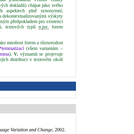
vých dokladů) chápat jako svého
h aspektech plně synonymní,
a dekontextualizovanými výskyty
ytným předpokladem pro existenci
ů, textových typů
n.
jaz.
forem
ako mnohost forem a různorodost
lemmatizací
(všem variantám –
emma
).
V.
významů se projevuje
jich distribuci v textovém okolí
uage Variation and Change
, 2002
.