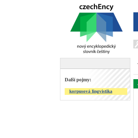
Další pojmy:
korpusová lingvistika