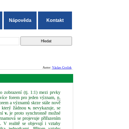
Nápověda
Kontakt
Autor:
Václav Cvrček
 zobrazení (tj. 1:1) mezi prvky
 více forem pro jeden význam,
n.
orem a významů skrze stále nově
v, který žádnou
v.
nevykazuje, se
lní
v.
je proto synchronně možné
namová se projevuje přiřazením
V realitě se objevují i vztahy
ka jednotkami. Přitom vztahy