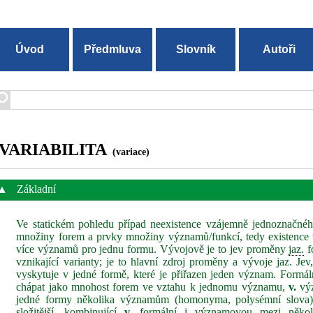
Úvod
Předmluva
Slovník
Autoři
VARIABILITA
(variace)
▲
Základní
Ve statickém pohledu případ neexistence vzájemně jednoznačného
množiny forem a prvky množiny významů/funkcí, tedy existence
více významů pro jednu formu. Vývojově je to jev proměny
jaz.
f
vznikající varianty; je to hlavní zdroj proměny a vývoje jaz. Je
vyskytuje v jedné formě, které je přiřazen jeden význam. Formá
chápat jako mnohost forem ve vztahu k jednomu významu,
v.
výz
jedné formy několika významům (homonyma, polysémní slova). 
složitější, kombinující
v.
formální i významovou mezi několi