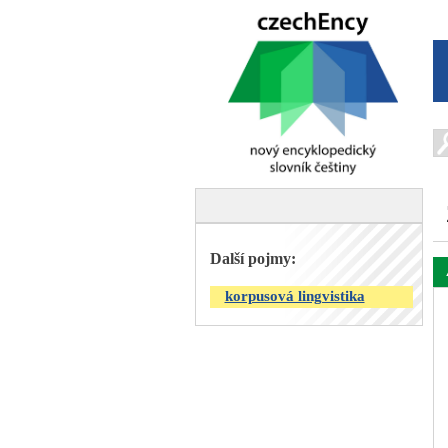
Další pojmy:
korpusová lingvistika