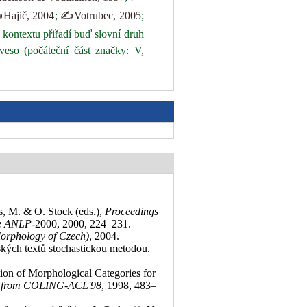
Hajič, 2004
;
✍Votrubec, 2005
;
 kontextu přiřadí buď slovní druh
veso (počáteční část značky: V,
es, M. & O. Stock (eds.),
Proceedings
ce ANLP-
2000, 2000, 224–231
.
Morphology of Czech)
, 2004
.
kých textů stochastickou metodou.
tion of Morphological Categories for
s from COLING-ACL'98
, 1998, 483–