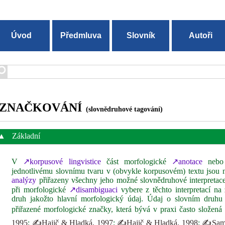
Úvod
Předmluva
Slovník
Autoři
ZNAČKOVÁNÍ
(slovnědruhové tagování)
▲
Základní
V
↗korpusové lingvistice
část morfologické
↗anotace
nebo 
jednotlivému slovnímu tvaru v (obvykle korpusovém) textu jsou
analýzy
přiřazeny všechny jeho možné slovnědruhové interpretace
při morfologické
↗disambiguaci
vybere z těchto interpretací na 
druh jakožto hlavní morfologický údaj. Údaj o slovním druh
přiřazené morfologické značky, která bývá v praxi často složená 
1995
;
✍Hajič & Hladká, 1997
;
✍Hajič & Hladká, 1998
;
✍Samue