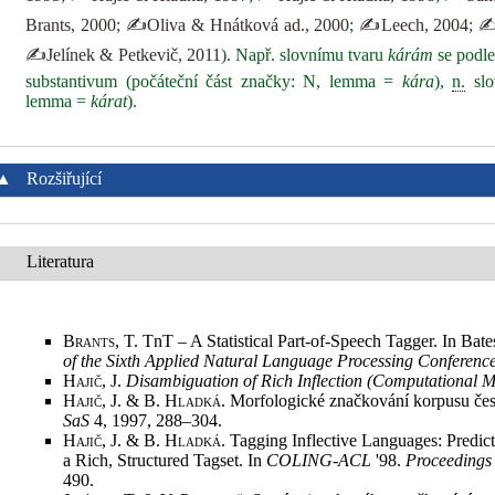
Brants, 2000
;
✍Oliva & Hnátková ad., 2000
;
✍Leech, 2004
;
✍
✍Jelínek & Petkevič, 2011
). Např. slovnímu tvaru
kárám
se podle
substantivum (počáteční část značky: N, lemma =
kára
),
n.
slo
lemma =
kárat
).
▲
Rozšiřující
Literatura
Brants, T.
TnT – A Statistical Part-of-Speech Tagger. In Bat
of the Sixth Applied Natural Language Processing Conferen
Hajič, J.
Disambiguation of Rich Inflection (Computational 
Hajič, J. & B. Hladká
. Morfologické značkování korpusu čes
SaS
4, 1997, 288–304
.
Hajič, J. & B. Hladká
. Tagging Inflective Languages: Predic
a Rich, Structured Tagset. In
COLING-ACL
'98.
Proceeding
490
.