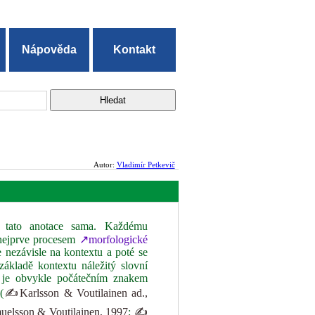
Nápověda
Kontakt
Autor:
Vladimír Petkevič
tato anotace sama. Každému
 nejprve procesem
↗morfologické
 nezávisle na kontextu a poté se
základě kontextu náležitý slovní
u je obvykle počátečním znakem
(
✍Karlsson & Voutilainen ad.,
lsson & Voutilainen, 1997
;
✍