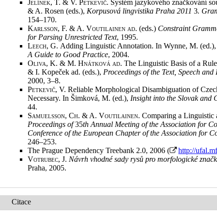
Jelínek, T. & V. Petkevič
. Systém jazykového značkování sou
& A. Rosen (eds.),
Korpusová lingvistika Praha 2011
3
.
Gram
154–170
.
Karlsson, F. & A. Voutilainen ad
. (eds.)
Constraint Gramma
for Parsing Unrestricted Text
, 1995
.
Leech, G.
Adding Linguistic Annotation. In Wynne, M. (ed.)
A Guide to Good Practice
, 2004
.
Oliva, K. & M. Hnátková ad
. The Linguistic Basis of a Rul
& I. Kopeček ad. (eds.),
Proceedings of the Text, Speech an
2000, 3–8
.
Petkevič, V.
Reliable Morphological Disambiguation of Czec
Necessary. In Šimková, M. (ed.),
Insight into the Slovak and
44
.
Samuelsson, Ch. & A. Voutilainen
. Comparing a Linguistic 
Proceedings of
35
th Annual Meeting of the Association for C
Conference of the European Chapter of the Association for C
246–253
.
The Prague Dependency Treebank 2.0, 2006 (
http://ufal.m
Votrubec, J.
Návrh vhodné sady rysů pro morfologické značk
Praha, 2005
.
Citace