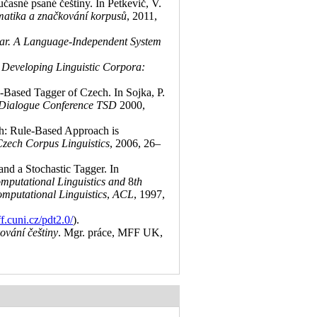
časné psané češtiny. In Petkevič, V.
atika a značkování korpusů
, 2011,
r. A Language-Independent System
,
Developing Linguistic Corpora:
e-Based Tagger of Czech. In Sojka, P.
d Dialogue Conference TSD
2000,
h: Rule-Based Approach is
 Czech Corpus Linguistics
, 2006, 26–
and a Stochastic Tagger. In
omputational Linguistics and
8
th
omputational Linguistics
,
ACL
, 1997,
ff.cuni.cz/pdt2.0/
)
.
ování češtiny
. Mgr. práce, MFF UK,