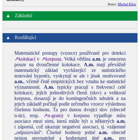
Autor:
Michal Křen
▲
Základní
▲
Rozšiřující
Matematické postupy (vzorce) používané pro detekci
↗kolokací
v
↗korpusu
. Velká většina
a.m.
je omezena
pouze na dvoučlenné kolokace.
A.m.
mají převážně
matematický základ vycházející ze statistického
testování hypotéz, vyskytují se ale i jinak motivované
a.m.
, včetně čistě empirických bez vztahu ke statistické
významnosti.
A.m.
typicky pracují s frekvencí celé
kolokace, jejích jednotlivých členů (slov) a velikostí
korpusu, dosazují je do kontingenčních tabulek a na
jejich základě počítají podle určeného vzorce výslednou
číselnou hodnotu. Ta pro danou dvojici slov (obecně
n‑tici, resp.
↗n‑gram
) v korpusu vyjadřuje míru
asociace mezi nimi, která může být u některých
a.m.
i záporná, což ukazuje negativní asociaci, tj. vzájemné
„odpuzování“. Číselné hodnoty jedné
a.m.
obecně
nejsou srovnatelné s hodnotami jiné
a.m.
, pro