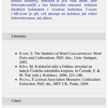
tabulce infinitivy, tentokrát je jich však méně, jsou
frekventovanější a bez žánrového omezení. Jediným
shodným kolokátem s vysokou hodnotou T‑score
i MI‑score je
ujít
, což ukazuje na kolokaci jak velice
frekventovanou, tak silnou.
Literatura
Evert, S.
The Statistics of Word Cooccurrences: Word
Pairs and Collocations
. PhD. diss., Univ. Stuttgart,
2005
.
Křen, M.
Kolokační míry a čeština: srovnání na
datech Českého národního korpusu. In Čermák, F. &
M. Šulc (eds.),
Kolokace
, 2006, 223–248
.
Pecina, P.
Lexical Association Measures: Collocation
Extraction
. PhD. dis., MFF UK, Praha, 2009
.
Citace