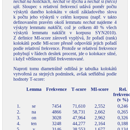
nechat na holičkách
,
nechat ve štychu
a
nechat si (něco)
ujít
. Sloupec s relativní frekvencí udává poměr počtu
výskytů daného kolokátu v okolí základového slova
k počtu jeho výskytů v celém korpusu (např. v takto
definovaném pravém okolí lemmatu
nechat
najdeme 4
výskyty lemmatu
naklíčit
, což je celkem 40 % všech
výskytů lemmatu naklíčit v korpusu SYN2010).
Z definice MI‑score zároveň vyplývá, že pořadí (rank)
kolokátů podle MI‑score přesně odpovídá jejich pořadí
podle relativní frekvence. Protože se relativní frekvence
pohybují v řádech desítek procent, jde o kolokace silné,
i když většinou nepříliš frekventované.
Naproti tomu diametrálně odlišná je tabulka kolokátů
vytvořená za stejných podmínek, avšak setříděná podle
hodnoty T‑score:
Lemma
Frekvence
T‑score
MI‑score
Rel.
frekven
(v %)
1.
se
7454
71,610
2,552
0,246
2.
na
4866
58,731
2,662
0,265
3.
on
3028
47,964
2,962
0,326
4.
ten
3248
44,277
2,164
0,188
5.
v
3146
38,553
1,677
0,134