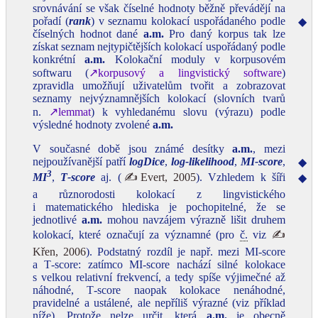
srovnávání se však číselné hodnoty běžně převádějí na
pořadí (
rank
) v seznamu kolokací uspořádaného podle
◆
číselných hodnot dané
a.m.
Pro daný korpus tak lze
získat seznam nejtypičtějších kolokací uspořádaný podle
konkrétní
a.m.
Kolokační moduly v korpusovém
softwaru (
↗korpusový a lingvistický software
)
zpravidla umožňují uživatelům tvořit a zobrazovat
seznamy nejvýznamnějších kolokací (slovních tvarů
n.
↗lemmat
) k vyhledanému slovu (výrazu) podle
výsledné hodnoty zvolené
a.m.
V současné době jsou známé desítky
a.m.
, mezi
nejpoužívanější patří
logDice
,
log‑likelihood
,
MI‑score
,
◆
3
MI
,
T‑score
aj. (
✍Evert, 2005
). Vzhledem k šíři
◆
a různorodosti kolokací z lingvistického
i matematického hlediska je pochopitelné, že se
jednotlivé
a.m.
mohou navzájem výrazně lišit druhem
kolokací, které označují za významné (pro
č.
viz
✍
Křen, 2006
). Podstatný rozdíl je např. mezi MI‑score
a T‑score: zatímco MI‑score nachází silné kolokace
s velkou relativní frekvencí, a tedy spíše výjimečné až
náhodné, T‑score naopak kolokace nenáhodné,
pravidelné a ustálené, ale nepříliš výrazné (viz příklad
níže). Protože nelze určit, která
a.m.
je obecně