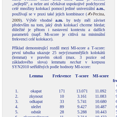
„nejlepší“, a nelze ani očekávat uspokojivé podchycení
celé množiny kolokací pomocí jediné univerzální
a.m.
,
používají se v praxi také jejich kombinace (
✍Pecina,
2009
). Výběr vhodné
a.m.
by tedy měl záviset
především na tom, jaký druh kolokací chceme hledat;
důležité je přitom i nastavení kontextu a dalších
parametrů (např. Mi‑score je citlivá na minimální
frekvenci celé kolokace).
Příklad demonstrující rozdíl mezi MI‑score a T‑score:
první tabulka ukazuje 25 nejvýznamnějších kolokátů
(lemmat) v pravém okolí (max. 3 pozice od
základového slova) lemmatu
nechat
v korpusu
SYN2010 setříděných podle hodnoty MI‑score:
Lemma
Frekvence
T‑score
MI‑score
fr
1.
okapat
171
13.071
11.092
2.
zkynout
10
3.161
11.083
3.
odkapat
33
5.741
10.680
4.
uležet
89
9.427
10.487
5.
odstát
28
5.288
10.443