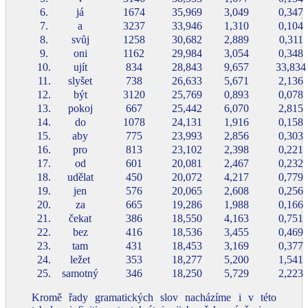
6.
já
1674
35,969
3,049
0,347
7.
a
3237
33,946
1,310
0,104
8.
svůj
1258
30,682
2,889
0,311
9.
oni
1162
29,984
3,054
0,348
10.
ujít
834
28,843
9,657
33,834
11.
slyšet
738
26,633
5,671
2,136
12.
být
3120
25,769
0,893
0,078
13.
pokoj
667
25,442
6,070
2,815
14.
do
1078
24,131
1,916
0,158
15.
aby
775
23,993
2,856
0,303
16.
pro
813
23,102
2,398
0,221
17.
od
601
20,081
2,467
0,232
18.
udělat
450
20,072
4,217
0,779
19.
jen
576
20,065
2,608
0,256
20.
za
665
19,286
1,988
0,166
21.
čekat
386
18,550
4,163
0,751
22.
bez
416
18,536
3,455
0,469
23.
tam
431
18,453
3,169
0,377
24.
ležet
353
18,277
5,200
1,541
25.
samotný
346
18,250
5,729
2,223
Kromě řady gramatických slov nacházíme i v této