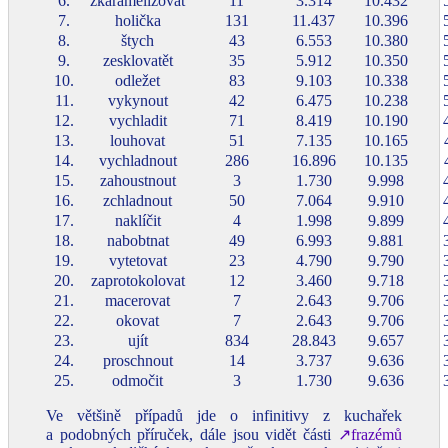
6.
zkaramelizovat
11
3.314
10.432
7.
holička
131
11.437
10.396
8.
štych
43
6.553
10.380
9.
zesklovatět
35
5.912
10.350
10.
odležet
83
9.103
10.338
11.
vykynout
42
6.475
10.238
12.
vychladit
71
8.419
10.190
13.
louhovat
51
7.135
10.165
14.
vychladnout
286
16.896
10.135
15.
zahoustnout
3
1.730
9.998
16.
zchladnout
50
7.064
9.910
17.
naklíčit
4
1.998
9.899
18.
nabobtnat
49
6.993
9.881
19.
vytetovat
23
4.790
9.790
20.
zaprotokolovat
12
3.460
9.718
21.
macerovat
7
2.643
9.706
22.
okovat
7
2.643
9.706
23.
ujít
834
28.843
9.657
24.
proschnout
14
3.737
9.636
25.
odmočit
3
1.730
9.636
Ve většině případů jde o infinitivy z kuchařek
a podobných příruček, dále jsou vidět části
↗frazémů