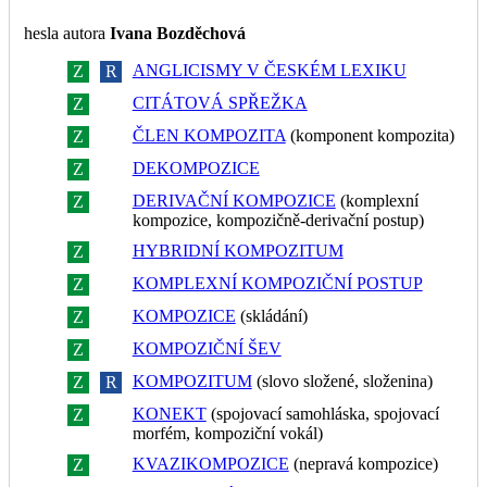
hesla autora
Ivana Bozděchová
ANGLICISMY V ČESKÉM LEXIKU
Z
R
CITÁTOVÁ SPŘEŽKA
Z
R
ČLEN KOMPOZITA
(komponent kompozita)
Z
R
DEKOMPOZICE
Z
R
DERIVAČNÍ KOMPOZICE
(komplexní
Z
R
kompozice, kompozičně-derivační postup)
HYBRIDNÍ KOMPOZITUM
Z
R
KOMPLEXNÍ KOMPOZIČNÍ POSTUP
Z
R
KOMPOZICE
(skládání)
Z
R
KOMPOZIČNÍ ŠEV
Z
R
KOMPOZITUM
(slovo složené, složenina)
Z
R
KONEKT
(spojovací samohláska, spojovací
Z
R
morfém, kompoziční vokál)
KVAZIKOMPOZICE
(nepravá kompozice)
Z
R