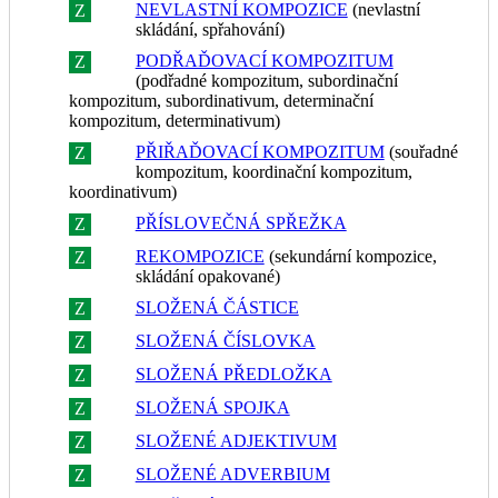
NEVLASTNÍ KOMPOZICE
(nevlastní
Z
R
skládání, spřahování)
PODŘAĎOVACÍ KOMPOZITUM
Z
R
(podřadné kompozitum, subordinační
kompozitum, subordinativum, determinační
kompozitum, determinativum)
PŘIŘAĎOVACÍ KOMPOZITUM
(souřadné
Z
R
kompozitum, koordinační kompozitum,
koordinativum)
PŘÍSLOVEČNÁ SPŘEŽKA
Z
R
REKOMPOZICE
(sekundární kompozice,
Z
R
skládání opakované)
SLOŽENÁ ČÁSTICE
Z
R
SLOŽENÁ ČÍSLOVKA
Z
R
SLOŽENÁ PŘEDLOŽKA
Z
R
SLOŽENÁ SPOJKA
Z
R
SLOŽENÉ ADJEKTIVUM
Z
R
SLOŽENÉ ADVERBIUM
Z
R