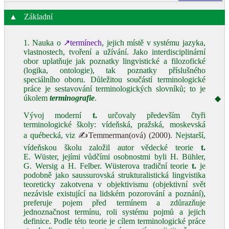
▲
Základní
1. Nauka o
↗termínech
, jejich místě v systému jazyka,
vlastnostech, tvoření a užívání. Jako interdisciplinární
obor uplatňuje jak poznatky lingvistické a filozofické
(logika, ontologie), tak poznatky příslušného
speciálního oboru. Důležitou součástí terminologické
práce je sestavování terminologických slovníků; to je
úkolem
terminografie
.
◆
Vývoj moderní
t.
určovaly především čtyři
terminologické školy: vídeňská, pražská, moskevská
a québecká, viz
✍Temmerman(ová) (2000)
. Nejstarší,
vídeňskou školu založil autor vědecké teorie
t.
E. Wüster, jejími vůdčími osobnostmi byli H. Bühler,
G. Wersig a H. Felber. Wüsterova tradiční teorie
t.
je
podobně jako saussurovská strukturalistická lingvistika
teoreticky zakotvena v objektivismu (objektivní svět
nezávisle existující na lidském pozorování a poznání),
preferuje pojem před termínem a zdůrazňuje
jednoznačnost termínu, roli systému pojmů a jejich
definice. Podle této teorie je cílem terminologické práce