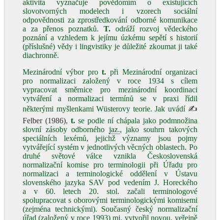
aktivita vyznačuje povědomím o existujících
slovotvorných modelech i vzorech sociální
odpovědnosti za zprostředkování odborné komunikace
a za přenos poznatků.
T.
odráží rozvoj vědeckého
poznání a vzhledem k jejímu úzkému sepětí s historií
(příslušné) vědy i lingvistiky je důležité zkoumat ji také
diachronně.
Mezinárodní výbor pro
t.
při Mezinárodní organizaci
pro normalizaci založený v roce 1934 s cílem
vypracovat směrnice pro mezinárodní koordinaci
vytváření a normalizaci termínů se v praxi řídil
některými myšlenkami Wüsterovy teorie. Jak uvádí
✍
Felber (1986)
,
t.
se podle ní chápala jako podmnožina
slovní zásoby odborného
jaz.
, jako souhrn takových
speciálních lexémů, jejichž významy jsou pojmy
vytvářející systém v jednotlivých věcných oblastech. Po
druhé světové válce vznikla Československá
normalizační komise pro terminologii při Úřadu pro
normalizaci a terminologické oddělení v Ústavu
slovenského jazyka SAV pod vedením J. Horeckého
a v 60. letech 20. stol. začali terminologové
spolupracovat s oborovými terminologickými komisemi
(zejména technickými). Současný český normalizační
úřad (založený v roce 1993) mj. vytvořil novou, veřejně