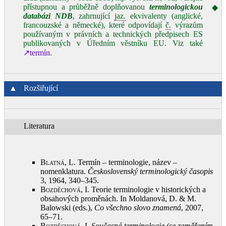
přístupnou a průběžně doplňovanou
terminologickou
◆
databázi NDB
, zahrnující
jaz.
ekvivalenty (anglické,
francouzské a německé), které odpovídají
č.
výrazům
používaným v právních a technických předpisech ES
publikovaných v Úředním věstníku EU. Viz také
↗termín
.
▲
Rozšiřující
Literatura
Blatná, L.
Termín – terminologie, název –
nomenklatura.
Československý terminologický časopis
3, 1964, 340–345
.
Bozděchová, I.
Teorie terminologie v historických a
obsahových proměnách. In Moldanová, D. & M.
Balowski (eds.),
Co všechno slovo znamená
, 2007,
65–71
.
Bozděchová, I.
Současná terminologie (se zaměřením