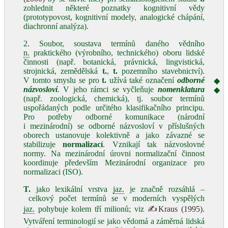
zohlednit některé poznatky kognitivní vědy
(prototypovost, kognitivní modely, analogické chápání,
diachronní analýza).
2. Soubor, soustava termínů daného vědního
n.
praktického (výrobního, technického) oboru lidské
činnosti (např. botanická, právnická, lingvistická,
strojnická, zemědělská
t.
,
t.
pozemního stavebnictví).
V tomto smyslu se pro
t.
užívá také označení
odborné
◆
názvosloví
. V jeho rámci se vyčleňuje
nomenklatura
◆
(např. zoologická, chemická), tj. soubor termínů
uspořádaných podle určitého klasifikačního principu.
Pro potřeby odborné komunikace (národní
i mezinárodní) se odborné názvosloví v příslušných
oborech ustanovuje kolektivně a jako závazné se
stabilizuje
normalizací
. Vznikají tak názvoslovné
normy. Na mezinárodní úrovni normalizační činnost
koordinuje především Mezinárodní organizace pro
normalizaci (ISO).
T.
jako lexikální vrstva
jaz.
je značně rozsáhlá –
celkový počet termínů se v moderních vyspělých
jaz.
pohybuje kolem tří milionů; viz
✍Kraus (1995)
.
Vytváření terminologií se jako vědomá a záměrná lidská