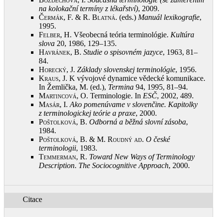
na kolokační termíny z lékařství)
, 2009
.
Čermák, F. & R. Blatná
. (eds.)
Manuál lexikografie
,
1995
.
Felber, H.
Všeobecná teória terminológie.
Kultúra
slova
20, 1986, 129–135
.
Havránek, B.
Studie o spisovném jazyce
, 1963, 81–
84
.
Horecký, J.
Základy slovenskej terminológie
, 1956
.
Kraus, J.
K vývojové dynamice vědecké komunikace.
In Žemlička, M. (ed.),
Termina
94, 1995, 81–94
.
Martincová, O.
Terminologie. In
ESČ
, 2002, 489
.
Masár, I.
Ako pomenúvame v slovenčine. Kapitolky
z terminologickej teórie a praxe
, 2000
.
Poštolková, B.
Odborná a běžná slovní zásoba
,
1984
.
Poštolková, B. & M. Roudný ad
.
O české
terminologii
, 1983
.
Temmerman, R.
Toward New Ways of Terminology
Description
.
The Sociocognitive Approach
, 2000
.
Citace