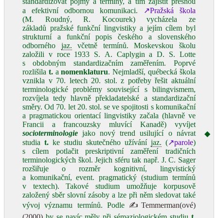
standardizovat pojmy a termíny, a tím zajistit přesnou
a efektivní odbornou komunikaci.
↗Pražská škola
(M. Roudný, R. Kocourek) vycházela ze
základů pražské funkční lingvistiky a jejím cílem byl
strukturní a funkční popis českého a slovenského
odborného
jaz.
včetně termínů. Moskevskou školu
založili v roce 1933 S. A. Caplygin a D. S. Lotte
s obdobným standardizačním zaměřením. Poprvé
rozlišila
t.
a
nomenklaturu
. Nejmladší, québecká škola
vznikla v 70. letech 20. stol. z potřeby řešit aktuální
terminologické problémy související s bilingvismem,
rozvíjela tedy hlavně překladatelské a standardizační
směry. Od 70. let 20. stol. se ve spojitosti s komunikační
a pragmatickou orientací lingvistiky začala (hlavně ve
Francii a francouzsky mluvící Kanadě) vyvíjet
socioterminologie
jako nový trend usilující o návrat
◆
studia
t.
ke studiu skutečného užívání
jaz.
(
↗parole
)
s cílem potlačit preskriptivní zaměření tradičních
terminologických škol. Jejich sféru tak např. J. C. Sager
rozšiřuje o rozměr kognitivní, lingvistický
a komunikační, event. pragmatický (studium termínů
v textech). Takové studium umožňuje korpusově
založený sběr slovní zásoby a lze při něm sledovat také
vývoj významu termínů. Podle
✍Temmerman(ové)
(2000)
by se navíc měly při sémaziologickém studiu
t.