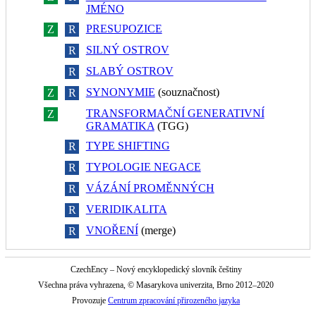
JMÉNO
PRESUPOZICE
Z
R
SILNÝ OSTROV
Z
R
SLABÝ OSTROV
Z
R
SYNONYMIE
(souznačnost)
Z
R
TRANSFORMAČNÍ GENERATIVNÍ
Z
R
GRAMATIKA
(TGG)
TYPE SHIFTING
Z
R
TYPOLOGIE NEGACE
Z
R
VÁZÁNÍ PROMĚNNÝCH
Z
R
VERIDIKALITA
Z
R
VNOŘENÍ
(merge)
Z
R
CzechEncy – Nový encyklopedický slovník češtiny
Všechna práva vyhrazena, © Masarykova univerzita, Brno 2012–2020
Provozuje
Centrum zpracování přirozeného jazyka