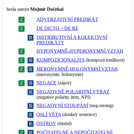
hesla autora
Mojmír Dočekal
ADVERZATIVNÍ PREDIKÁT
Z
R
DE DICTO × DE RE
Z
R
DISTRIBUTIVNÍ A KOLEKTIVNÍ
Z
R
PREDIKÁTY
HYPONYMNĚ-HYPERONYMNÍ VZTAH
Z
R
KOMPOZICIONALITA
(kompozicionálnost)
Z
R
MERONYMNĚ-HOLONYMNÍ VZTAH
Z
R
(meronymie, holonymie)
NEGACE
(zápor)
Z
R
NEGATIVNĚ POLARITNÍ VÝRAZ
Z
R
(negative polarity item, NPI)
NEGATIVNÍ STOUPÁNÍ
(neg-raising)
Z
R
OSLÍ VĚTA
(donkey sentence)
Z
R
OSTROV
(island)
Z
R
POČITATELNÉ A NEPOČITATELNÉ
Z
R