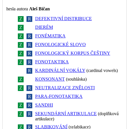
hesla autora
Aleš Bičan
DEFEKTIVNÍ DISTRIBUCE
Z
R
DIERÉM
Z
R
FONÉMATIKA
Z
R
FONOLOGICKÉ SLOVO
Z
R
FONOLOGICKÝ KORPUS ČEŠTINY
Z
R
FONOTAKTIKA
Z
R
KARDINÁLNÍ VOKÁLY
(cardinal vowels)
Z
R
KONSONANT
(souhláska)
Z
R
NEUTRALIZACE ZNĚLOSTI
Z
R
PARA-FONOTAKTIKA
Z
R
SANDHI
Z
R
SEKUNDÁRNÍ ARTIKULACE
(doplňková
Z
R
artikulace)
SLABIKOVÁNÍ
(sylabikace)
Z
R