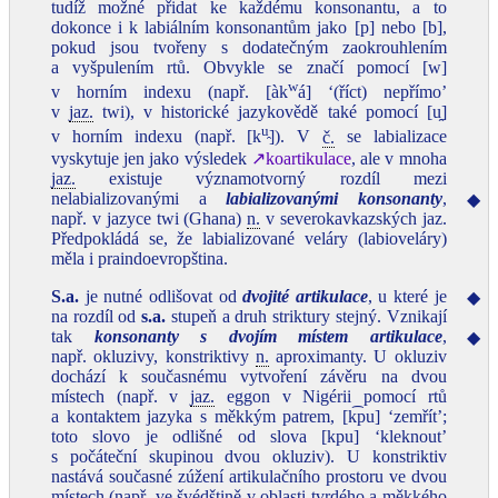
tudíž možné přidat ke každému konsonantu, a to
dokonce i k labiálním konsonantům jako [p] nebo [b],
pokud jsou tvořeny s dodatečným zaokrouhlením
a vyšpulením rtů. Obvykle se značí pomocí [w]
w
v horním indexu (např. [àk
á] ‘(říct) nepřímo’
v
jaz.
twi), v historické jazykovědě také pomocí [u̯]
u̯
v horním indexu (např. [k
]). V
č.
se labializace
vyskytuje jen jako výsledek
↗koartikulace
, ale v mnoha
jaz.
existuje významotvorný rozdíl mezi
nelabializovanými a
labializovanými konsonanty
,
◆
např. v jazyce twi (Ghana)
n.
v severokavkazských jaz.
Předpokládá se, že labializované veláry (labioveláry)
měla i praindoevropština.
S.a.
je nutné odlišovat od
dvojité artikulace
, u které je
◆
na rozdíl od
s.a.
stupeň a druh striktury stejný. Vznikají
tak
konsonanty s dvojím místem artikulace
,
◆
např. okluzivy, konstriktivy
n.
aproximanty. U okluziv
dochází k současnému vytvoření závěru na dvou
místech (např. v
jaz.
eggon v Nigérii pomocí rtů
a kontaktem jazyka s měkkým patrem, [k͡pu] ‘zemřít’;
toto slovo je odlišné od slova [kpu] ‘kleknout’
s počáteční skupinou dvou okluziv). U konstriktiv
nastává současné zúžení artikulačního prostoru ve dvou
místech (např. ve švédštině v oblasti tvrdého a měkkého