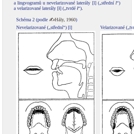
a lingvogramů u nevelarizované laterály [l] („střední
l
“)
a velarizované laterály [ł] („tvrdé
ł
“).
Schéma 2 (podle
✍Hály, 1960
)
Nevelarizované („střední“) [l]
Velarizované („tvr