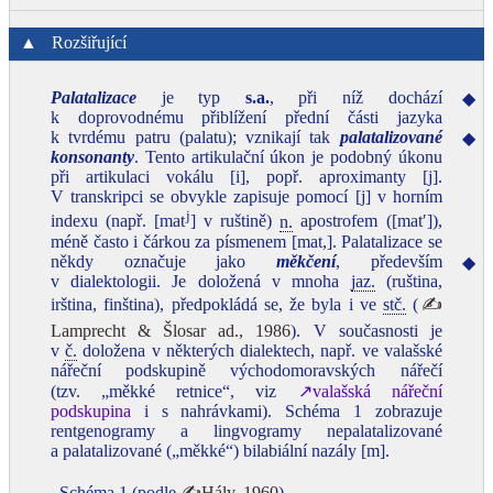
▲
Rozšiřující
Palatalizace
je typ
s.a.
, při níž dochází
◆
k doprovodnému přiblížení přední části jazyka
k tvrdému patru (palatu); vznikají tak
palatalizované
◆
konsonanty
. Tento artikulační úkon je podobný úkonu
při artikulaci vokálu [i], popř. aproximanty [j].
V transkripci se obvykle zapisuje pomocí [j] v horním
j
indexu (např. [mat
] v ruštině)
n.
apostrofem ([matʹ]),
méně často i čárkou za písmenem [mat,]. Palatalizace se
někdy označuje jako
měkčení
, především
◆
v dialektologii. Je doložená v mnoha
jaz.
(ruština,
irština, finština), předpokládá se, že byla i ve
stč.
(
✍
Lamprecht & Šlosar ad., 1986
). V současnosti je
v
č.
doložena v některých dialektech, např. ve valašské
nářeční podskupině východomoravských nářečí
(tzv. „měkké retnice“, viz
↗valašská nářeční
podskupina
i s nahrávkami). Schéma 1 zobrazuje
rentgenogramy a lingvogramy nepalatalizované
a palatalizované („měkké“) bilabiální nazály [m].
Schéma 1 (podle
✍Hály, 1960
)