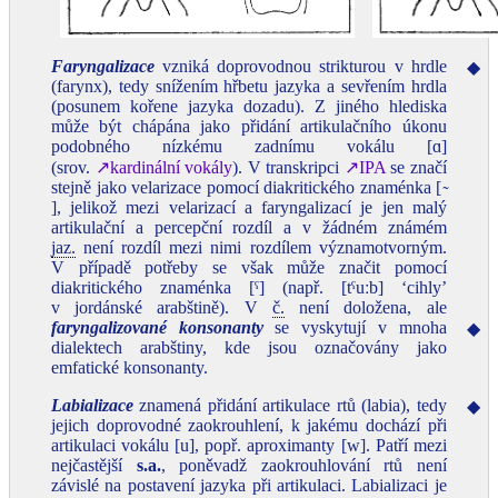
Faryngalizace
vzniká doprovodnou strikturou v hrdle
◆
(farynx), tedy snížením hřbetu jazyka a sevřením hrdla
(posunem kořene jazyka dozadu). Z jiného hlediska
může být chápána jako přidání artikulačního úkonu
podobného nízkému zadnímu vokálu [ɑ]
(srov.
↗kardinální vokály
). V transkripci
↗IPA
se značí
stejně jako velarizace pomocí diakritického znaménka [ ̴
], jelikož mezi velarizací a faryngalizací je jen malý
artikulační a percepční rozdíl a v žádném známém
jaz.
není rozdíl mezi nimi rozdílem významotvorným.
V případě potřeby se však může značit pomocí
diakritického znaménka [ˁ] (např. [tˁuːb] ‘cihly’
v jordánské arabštině). V
č.
není doložena, ale
faryngalizované konsonanty
se vyskytují v mnoha
◆
dialektech arabštiny, kde jsou označovány jako
emfatické konsonanty.
Labializace
znamená přidání artikulace rtů (labia), tedy
◆
jejich doprovodné zaokrouhlení, k jakému dochází při
artikulaci vokálu [u], popř. aproximanty [w]. Patří mezi
nejčastější
s.a.
, poněvadž zaokrouhlování rtů není
závislé na postavení jazyka při artikulaci. Labializaci je