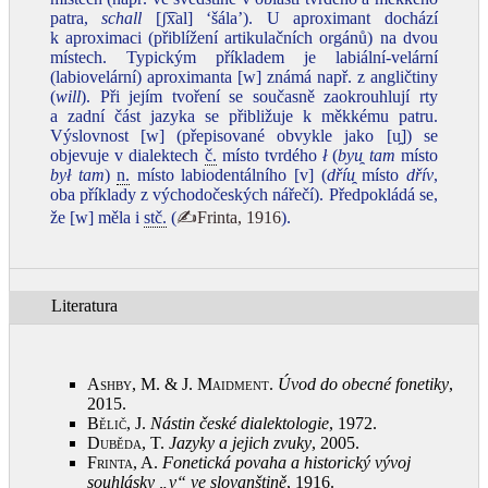
patra,
schall
[ʃ͡xal] ‘šála’). U aproximant dochází
k aproximaci (přiblížení artikulačních orgánů) na dvou
místech. Typickým příkladem je labiální‑velární
(labiovelární) aproximanta [w] známá např. z angličtiny
(
will
). Při jejím tvoření se současně zaokrouhlují rty
a zadní část jazyka se přibližuje k měkkému patru.
Výslovnost [w] (přepisované obvykle jako [u̯]) se
objevuje v dialektech
č.
místo tvrdého
ł
(
byu̯ tam
místo
był tam
)
n.
místo labiodentálního [v] (
dříu̯
místo
dřív
,
oba příklady z východočeských nářečí). Předpokládá se,
že [w] měla i
stč.
(
✍Frinta, 1916
).
Literatura
Ashby, M. & J. Maidment
.
Úvod do obecné fonetiky
,
2015
.
Bělič, J.
Nástin české dialektologie
, 1972
.
Duběda, T.
Jazyky a jejich zvuky
, 2005
.
Frinta, A.
Fonetická povaha a historický vývoj
souhlásky „v“ ve slovanštině
, 1916
.