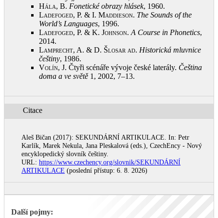
Hála, B.
Fonetické obrazy hlásek
, 1960
.
Ladefoged, P. & I. Maddieson
.
The Sounds of the
World’s Languages
, 1996
.
Ladefoged, P. & K. Johnson
.
A Course in Phonetics
,
2014
.
Lamprecht, A. & D. Šlosar ad
.
Historická mluvnice
češtiny
, 1986
.
Volín, J.
Čtyři scénáře vývoje české laterály.
Čeština
doma a ve světě
1, 2002, 7‒13
.
Citace
Aleš Bičan (2017): SEKUNDÁRNÍ ARTIKULACE. In: Petr
Karlík, Marek Nekula, Jana Pleskalová (eds.), CzechEncy - Nový
encyklopedický slovník češtiny.
URL:
https://www.czechency.org/slovnik/SEKUNDÁRNÍ
ARTIKULACE
(poslední přístup: 6. 8. 2026)
Další pojmy: