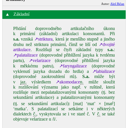
Autor:
Aleš Bičan
▲
Základní
Přidání doprovodného artikulačního úkonu
k primární (základní) artikulaci konsonantů. Při
s.a.
vzniká
↗striktura
, která je menšího stupně a jiného
druhu než striktura primární, čímž se liší od
↗dvojité
artikulace
. Rozlišují se čtyři základní typy
s.a.
:
↗palatalizace
(doprovodné přiblížení jazyka k tvrdému
partu),
↗velarizace
(doprovodné přiblížení jazyka
k měkkému patru),
↗faryngalizace
(doprovodné
vyklenutí jazyka dozadu do hrdla) a
↗labializace
(doprovodné zaokrouhlení rtů).
S.a.
může být
v
jaz.
výsledkem
↗akomodace
n.
může sloužit
k rozlišování významu jako např. v ruštině, která
rozlišuje mezi nepalatalizovanými konsonanty (tj. bez
sekundární artikulace) a palatalizovanými konsonanty
j
(tj. se sekundární artikulací): [mat] ‘mat’ × [mat
]
‘matka’. S palatalizací se setkáme i v některých
dialektech
č.
, vyskytovala se i ve staré č. V
č.
se také
objevuje velarizace u /l/.