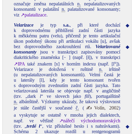
označuje změna nepalatálních
n.
nepalatalizovaných
konsonantů v palatální
n.
palatalizované konsonanty;
viz
↗palatalizace
.
Velarizace
je typ
s.a.
, při které dochází
◆
k doprovodnému přiblížení zadní části jazyka
k měkkému patru (velu), přičemž je tento artikulační
úkon podobný úkonu při artikulaci vokálu [u], avšak
bez doprovodného zaokrouhlení rtů.
Velarizované
◆
konsonanty
jsou v transkripci zapisovány pomocí
diakritického znaménka [ ̴ ] (např. [ł]), v transkripci
ɤ
↗IPA
také znakem [ɤ] v horním indexu (např. [l
]).
Velarizace je doložená v ruštině
n.
irštině
(u nepalatalizovaných konsonantů). Velmi častá je
u laterály [l], kdy je tento konsonant tvořen
s doprovodným zvednutím zadní části jazyka. Tato
velarizovaná laterála se objevuje např. v angličtině
(tzv. „dark
l
“ ve slovech jako
fill
), portugalštině
n.
albánštině. Výzkumy ukázaly, že taková výslovnost
je stále častější v současné
č.
(
✍Volín, 2002
)
a vyskytuje se ostatně v mnoha jejich dialektech,
např. ve většině
↗nářečí východomoravských
(tzv. „
tvrdé
ł
“, viz příslušné heslo i s nahrávkami).
◆
Schéma 2 ukazuje rozdíl u rentgenogramů