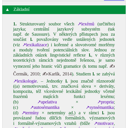
▲
Základní
1.
Strukturovaný soubor všech
↗lexémů
(určitého)
jazyka; centrální jazykový subsystém (tak
např. de Saussure). V některých přístupech jsou za
součást
l.
považovány vedle ustálených jednotek
(viz
↗lexikalizace
) i kořenné a slovotvorné morfémy
a moduly tvoření potenciálních slov. Jednou ze
základních otázek lingvistické reflexe
l.
, v různých
teoretických rámcích nejednotně řešenou, je samo
vymezení jeho hranic vůči gramatice (k tomu např.
✍
Čermák, 2010
;
✍Karlík, 2014
). Studiem
l.
se zabývá
↗lexikologie
. ‒ Jednotky
l.
jsou značně různorodé
((a) nemotivovaná, tzv. značková slova × deriváty,
kompozita, též víceslovné lexikální jednotky včetně
frazémů majících funkci lexému;
(b)
↗apelativa
×
↗propria
;
(c)
↗autosémantika
×
↗synsémantika
;
(d)
↗termíny
× netermíny
ad.
) a v rámci
l.
jsou
provázané řadou dílčích formálních, významových
i formálně‑významových vztahů (blíže
↗motivace
,