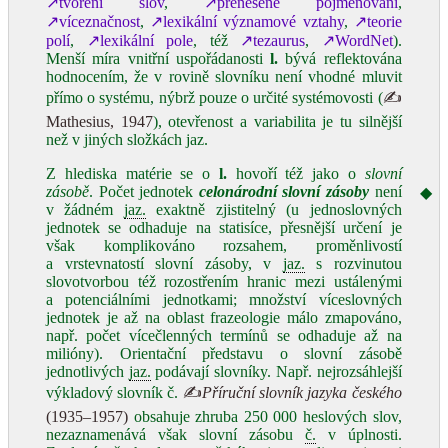
↗tvoření slov
,
↗přenesené pojmenování
,
↗víceznačnost
,
↗lexikální významové vztahy
,
↗teorie
polí
,
↗lexikální pole
, též
↗tezaurus
,
↗WordNet
).
Menší míra vnitřní uspořádanosti
l.
bývá reflektována
hodnocením, že v rovině slovníku není vhodné mluvit
přímo o systému, nýbrž pouze o určité systémovosti (
✍
Mathesius, 1947
), otevřenost a variabilita je tu silnější
než v jiných složkách jaz.
Z hlediska matérie se o
l.
hovoří též jako o
slovní
zásobě
. Počet jednotek
celonárodní slovní zásoby
není
◆
v žádném
jaz.
exaktně zjistitelný (u jednoslovných
jednotek se odhaduje na statisíce, přesnější určení je
však komplikováno rozsahem, proměnlivostí
a vrstevnatostí slovní zásoby, v
jaz.
s rozvinutou
slovotvorbou též rozostřením hranic mezi ustálenými
a potenciálními jednotkami; množství víceslovných
jednotek je až na oblast frazeologie málo zmapováno,
např. počet vícečlenných termínů se odhaduje až na
milióny). Orientační představu o slovní zásobě
jednotlivých
jaz.
podávají slovníky. Např. nejrozsáhlejší
výkladový slovník č.
✍
Příruční slovník jazyka českého
(1935‒1957)
obsahuje zhruba 250 000 heslových slov,
nezaznamenává však slovní zásobu
č.
v úplnosti.