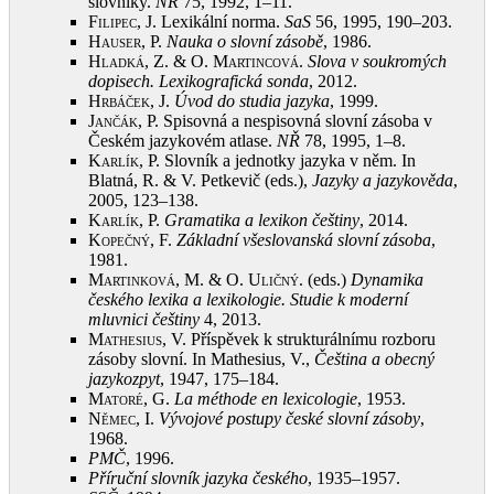
slovníky.
NŘ
75, 1992, 1‒11
.
Filipec, J.
Lexikální norma.
SaS
56, 1995, 190‒203
.
Hauser, P.
Nauka o slovní zásobě
, 1986
.
Hladká, Z. & O. Martincová
.
Slova v soukromých
dopisech. Lexikografická sonda
, 2012
.
Hrbáček, J.
Úvod do studia jazyka
, 1999
.
Jančák, P.
Spisovná a nespisovná slovní zásoba v
Českém jazykovém atlase.
NŘ
78, 1995, 1‒8
.
Karlík, P.
Slovník a jednotky jazyka v něm. In
Blatná, R. & V. Petkevič (eds.),
Jazyky a jazykověda
,
2005, 123‒138
.
Karlík, P.
Gramatika a lexikon češtiny
, 2014
.
Kopečný, F.
Základní všeslovanská slovní zásoba
,
1981
.
Martinková, M. & O. Uličný
. (eds.)
Dynamika
českého lexika a lexikologie. Studie k moderní
mluvnici češtiny
4, 2013
.
Mathesius, V.
Příspěvek k strukturálnímu rozboru
zásoby slovní. In Mathesius, V.,
Čeština a obecný
jazykozpyt
, 1947, 175‒184
.
Matoré, G.
La méthode en lexicologie
, 1953
.
Němec, I.
Vývojové postupy české slovní zásoby
,
1968
.
PMČ
, 1996
.
Příruční slovník jazyka českého
, 1935‒1957
.