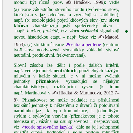
mohou být různá (srov.
✍Hrbáček, 1999
): vedle
(a) teorie základního slovního fondu (tvořeného slovy,
která jsou v
jaz.
odedávna a vyznačují se stabilitou),
např. (b) sociologické pojetí klíčových slov (tzv.
slova
klíčová
charakterizují jistý společenský útvar ‒
např.
buržoa
,
proletář
, tzv.
slova svědecká
signalizují
◆
novou historickou etapu ‒ např.
koks
; viz
✍Matoré,
1953
), (c) strukturní teorie
↗centra a periferie
(centrum
tvoří slova neodvozená, sémanticky základní, stylově
neutrální, produktivní, frekventovaná).
Slovní zásobu lze dělit i podle dalších kritérií,
např. vedle jednotek
neutrálních
, použitelných každým
mluvčím v každé situaci, je v ní možno vyčlenit
jednotky
příznakové
, vyznačující se nějakým
charakteristickým, rozlišujícím rysem (k tomu
např. Martincová v
✍Hladká & Martincová, 2012:7–
8
). Příznakovost se může zakládat na příslušnosti
lexikální jednotky k některému z útvarů či poloútvarů
národního
jaz.
, k typu komunikace, k jednotlivým
stylům a stylovým vrstvám (příznakovost je z tohoto
hlediska mj. vázána na osu spisovnost ‒ nespisovnost;
viz
↗teorie spisovného jazyka
), dále na její schopnosti
vyjádřit citové, hodnotící a volní postoje mluvčích