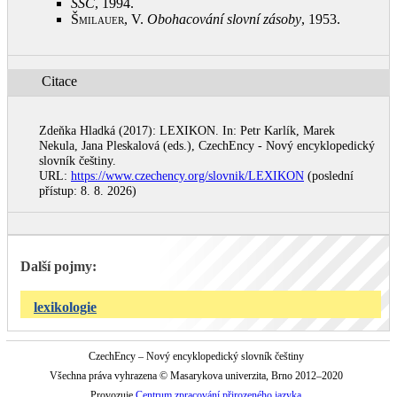
SSČ
, 1994
.
Šmilauer, V.
Obohacování slovní zásoby
, 1953
.
Citace
Zdeňka Hladká (2017): LEXIKON. In: Petr Karlík, Marek
Nekula, Jana Pleskalová (eds.), CzechEncy - Nový encyklopedický
slovník češtiny.
URL:
https://www.czechency.org/slovnik/LEXIKON
(poslední
přístup: 8. 8. 2026)
Další pojmy:
lexikologie
CzechEncy – Nový encyklopedický slovník češtiny
Všechna práva vyhrazena © Masarykova univerzita, Brno 2012–2020
Provozuje
Centrum zpracování přirozeného jazyka