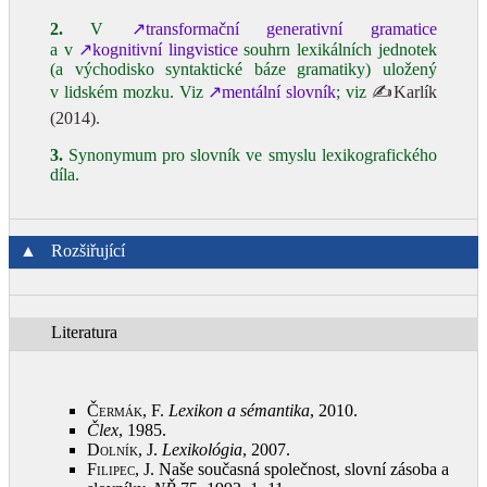
2.
V
↗transformační generativní gramatice
a v
↗kognitivní lingvistice
souhrn lexikálních jednotek
(a východisko syntaktické báze gramatiky) uložený
v lidském mozku. Viz
↗mentální slovník
; viz
✍Karlík
(2014)
.
3.
Synonymum pro slovník ve smyslu lexikografického
díla.
▲
Rozšiřující
Literatura
Čermák, F.
Lexikon a sémantika
, 2010
.
Člex
, 1985
.
Dolník, J.
Lexikológia
, 2007
.
Filipec, J.
Naše současná společnost, slovní zásoba a