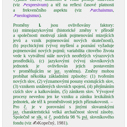
(viz
↗expresivum
) a též na reflexi časové platnosti
a frekvenčního aspektu (viz
↗archaismus
,
↗neologismus
).
Proměny
l.
jsou ovlivňovány faktory:
(a) mimojazykovými (historické změny v přírodě
a společnosti motivují zánik pojmenování mizejících
jevů a vznik pojmenování nových skutečností),
(b) psychickými (vývoj myšlení a poznání vyžaduje
pojmenování nových pojmů; variabilita citového života
vede k vytváření stále nových neotřelých výrazových
prostředků), (c) jazykovými (vývoj slovníkových
jednotek je ovlivňován jejich postavením
v proměňujícím se
jaz.
systému). Změny mohou
probíhat několika základními způsoby: (1) tvořením
nových slov, (2) významovými posuny existujících slov,
(3) vznikem ustálených slovních spojení, (4) přejímáním
cizích slov a kalkováním, (5) zánikem slov. Vývojové
procesy nevedou jen ke vzniku a zániku lexikálních
jednotek, ale též k proměnlivosti jejich příznakovosti. ‒
Pro
č.
je v porovnání s jinými slovanskými
jaz.
charakteristická velká archaičnost slovní zásoby.
Společně se
slk.
si
č.
podržela 98 %
psl.
slovníkového
fondu (viz
✍Kopečný, 1981
).