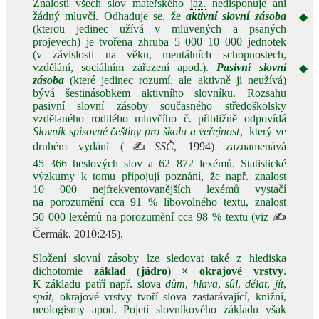
Znalostí všech slov mateřského
jaz.
nedisponuje ani
žádný mluvčí. Odhaduje se, že
aktivní slovní zásoba
◆
(kterou jedinec užívá v mluvených a psaných
projevech) je tvořena zhruba 5 000‒10 000 jednotek
(v závislosti na věku, mentálních schopnostech,
vzdělání, sociálním zařazení apod.).
Pasivní slovní
◆
zásoba
(které jedinec rozumí, ale aktivně ji neužívá)
bývá šestinásobkem aktivního slovníku. Rozsahu
pasivní slovní zásoby současného středoškolsky
vzdělaného rodilého mluvčího
č.
přibližně odpovídá
Slovník spisovné češtiny pro školu a veřejnost
, který ve
druhém vydání (
✍
SSČ
, 1994
) zaznamenává
45 366 heslových slov a 62 872 lexémů. Statistické
výzkumy k tomu připojují poznání, že např. znalost
10 000 nejfrekventovanějších lexémů vystačí
na porozumění cca 91 % libovolného textu, znalost
50 000 lexémů na porozumění cca 98 % textu (viz
✍
Čermák, 2010:245
).
Složení slovní zásoby lze sledovat také z hlediska
dichotomie
základ
(
jádro
)
×
okrajové vrstvy
.
K základu patří např. slova
dům
,
hlava
,
sůl
,
dělat
,
jít
,
spát
, okrajové vrstvy tvoří slova zastarávající, knižní,
neologismy apod. Pojetí slovníkového základu však