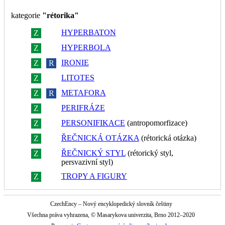
kategorie
"rétorika"
HYPERBATON
Z
R
HYPERBOLA
Z
R
IRONIE
Z
R
LITOTES
Z
R
METAFORA
Z
R
PERIFRÁZE
Z
R
PERSONIFIKACE
(antropomorfizace)
Z
R
ŘEČNICKÁ OTÁZKA
(rétorická otázka)
Z
R
ŘEČNICKÝ STYL
(rétorický styl,
Z
R
persvazivní styl)
TROPY A FIGURY
Z
R
CzechEncy – Nový encyklopedický slovník češtiny
Všechna práva vyhrazena, © Masarykova univerzita, Brno 2012–2020