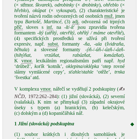
(× střmor.
škvarek
),
odrobinky
(×
drobinky
),
ohřeblo
(×
hřeblo
),
okúpat
(×
vykoupat
), (2) charakteristické je
tvoření názvů rodin odvozených od osobních
muž.
jmen
typu
Bartošé
,
Martincé
, (3)
adj.
odvozená od trpných
příč.
sloves s
inf.
na
-ít
/
-íť
jsou zpravidla tvořena
formantem
-ítý
(
utřítý
,
otevřítý
,
ohřítý / máme otevříté
),
(4) specifických prostředků se užívá při tvoření
expresiv, např.
subst.
formanty
-ňa
,
-ula
(
švidraňa
,
běhula
) a slovesné formanty
-ýň-
/
-úň-
/
-úzň-
/
-ázň-
(
hihýňat
,
vrzúňat
,
rabúzňat
,
łomázňat
).
K
vmor.
lexikálním regionalismům patří např.
hyd
ʻdrůbež’,
koťík
ʻkotník’,
oklepina
/
oklépka
ʻotep rovné
slámy vymlácené cepy’,
sťahle
/
stahle
ʻotěže’,
trnka
ʻšvestka’ atd.
V komplexu
vmor.
nářečí se vydělují 2 podskupiny (
✍
NČD
, 1972:262–284
): (1) jižní (slovácká), (2) severní
(valašská). K nim se přimykají (3) západní okrajové
úseky s typem (a) hranickým, (b) kelečským,
(c) dolským a (d) kopaničářská nář.
1
Jižní
(slovácká)
podskupina
◆
(1) soubor krátkých i dlouhých samohlásek je