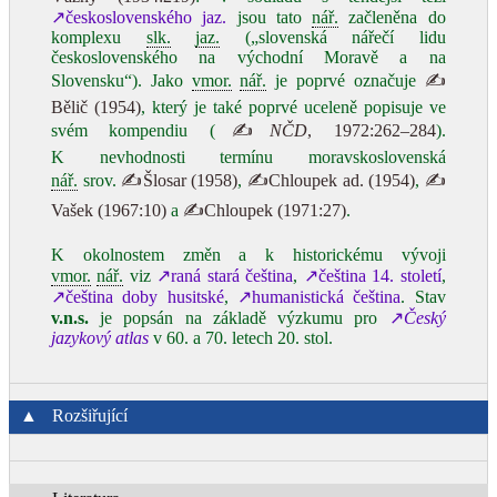
↗československého jaz.
jsou tato
nář.
začleněna do
komplexu
slk.
jaz.
(„slovenská nářečí lidu
československého na východní Moravě a na
Slovensku“). Jako
vmor.
nář.
je poprvé označuje
✍
Bělič (1954)
, který je také poprvé uceleně popisuje ve
svém kompendiu (
✍
NČD
, 1972:262–284
).
K nevhodnosti termínu moravskoslovenská
nář.
srov.
✍Šlosar (1958)
,
✍Chloupek ad. (1954)
,
✍
Vašek (1967:10)
a
✍Chloupek (1971:27)
.
K okolnostem změn a k historickému vývoji
vmor.
nář.
viz
↗raná stará čeština
,
↗čeština 14. století
,
↗čeština doby husitské
,
↗humanistická čeština
. Stav
v.n.s.
je popsán na základě výzkumu pro
↗
Český
jazykový atlas
v 60. a 70. letech 20. stol.
▲
Rozšiřující