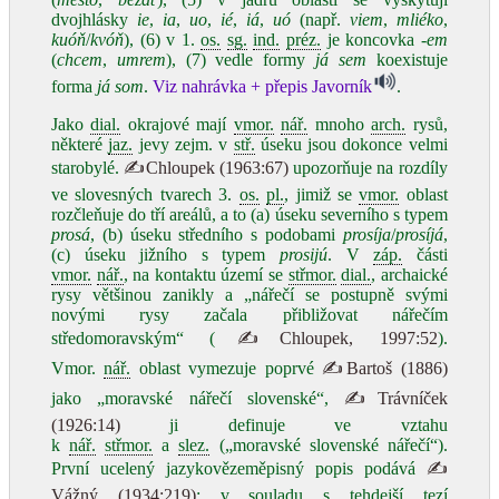
dvojhlásky
ie
,
ia
,
uo
,
ié
,
iá
,
uó
(např.
viem
,
mliéko
,
kuóň
/
kvóň
), (6) v 1.
os.
sg.
ind.
préz.
je koncovka
-em
(
chcem
,
umrem
), (7) vedle formy
já sem
koexistuje
forma
já som
.
Viz nahrávka + přepis Javorník
.
Jako
dial.
okrajové mají
vmor.
nář.
mnoho
arch.
rysů,
některé
jaz.
jevy zejm. v
stř.
úseku jsou dokonce velmi
starobylé.
✍Chloupek (1963:67)
upozorňuje na rozdíly
ve slovesných tvarech 3.
os.
pl.
, jimiž se
vmor.
oblast
rozčleňuje do tří areálů, a to (a) úseku severního s typem
prosá
, (b) úseku středního s podobami
prosíja
/
prosíjá
,
(c) úseku jižního s typem
prosijú
. V
záp.
části
vmor.
nář.
, na kontaktu území se
střmor.
dial.
, archaické
rysy většinou zanikly a „nářečí se postupně svými
novými rysy začala přibližovat nářečím
středomoravským“ (
✍Chloupek, 1997:52
).
Vmor.
nář.
oblast vymezuje poprvé
✍Bartoš (1886)
jako „moravské nářečí slovenské“,
✍Trávníček
(1926:14)
ji definuje ve vztahu
k
nář.
střmor.
a
slez.
(„moravské slovenské nářečí“).
První ucelený jazykovězeměpisný popis podává
✍
Vážný (1934:219)
: v souladu s tehdejší tezí