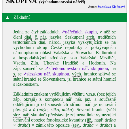
SKUPINA
(východomoravská nářečí)
Autor:
Stanislava Kloferová
▲
Základní
Jedna ze čtyř základních
↗nářečních skupin
, v něž se
člení
dial.
č.
nár.
jazyka. Seskupení
arch.
tradičních
teritoriálních
dial.
národ. jazyka vyskytujících se na
východním okraji České republiky a pokrývajících
národopisnou oblast Valašska a Slovácka. Kulturními
a hospodářskými středisky jsou Valašské Meziříčí,
Vsetín, Zlín, Uherské Hradiště a Hodonín. Na
záp.
sousedí se
↗středomoravskou nář. skupinou
, na
s.
se
↗slezskou nář. skupinou
,
vých.
hranice splývá se
státní hranicí se Slovenskem, jz. hranice se státní hranicí
s Rakouskem.
Základním znakem vydělujícím většinu
v.n.s.
(bez jejích
záp.
okrajů) z komplexu
nář.
nár.
jaz.
a současně
oddělujícím ji od sousedních
střmor.
nář.
je uchování
pův.
ý/í
a
ú
(
mlýn
,
sítko
,
múka
). Severní hranici (vůči
slez.
nář.
skupině) představuje zejména linie vymezující
uchování opozice fonologické kvantity (
již.
, např.
dráha
×
drahá
) × zánik této opozice (
sev.
,
draha
×
draha
) a