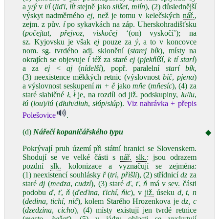
a
y
/
ý
v
i
/
í
(
liďi
,
lít
stejně jako
slišet
,
mlín
), (2) důslednější
výskyt nadměrného
ej
, než je tomu v kelečských
nář.
,
zejm. z pův.
í
po sykavkách na záp. Uherskohradišťsku
(
počejtat
,
přejvoz
,
viskočej
ʻ(on) vyskočí’); na
sz. Kyjovsku je však
ej
pouze za
ý
, a to v koncovce
nom.
sg.
tvrdého
adj.
sklonění (
starej bík
), místy na
okrajích se objevuje
í
též za staré
ej
(
pjekňíší
,
k tí starí
)
a za
ej
<
aj
(
nídelší
), popř. paralelní
starí bík
,
(3) neexistence měkkých retnic (výslovnost
bič
,
pjena
)
a výslovnost seskupení
m
+ ě
jako
mňe
(
mňesíc
), (4) za
staré slabičné
ł
,
ł́
je, na rozdíl od
již.
podskupiny,
łu
/
lu
,
łú
(
lou
)/
lú
(
dłuh
/
dluh
,
słúp
/
slúp
).
Viz nahrávka + přepis
Polešovice
.
(d)
Nářečí kopaničářského typu
◆
Pokrývají pruh území při státní hranici se Slovenskem.
Shodují se ve velké části s
nář.
slk.
: jsou odrazem
pozdní
slk.
kolonizace a vyznačují se zejména:
(1) neexistencí souhlásky
ř
(
tri
,
přišli
), (2) střídnicí
dz
za
staré
dj
(
medza
,
cudzí
), (3) staré
ď
,
ť
,
ň
má v
sev.
části
podobu
ď
,
ť
,
ň
(
ďeďina
,
ťichí
,
ňic
), v
již.
úseku
d
,
t
,
n
(
dedina
,
tichí
,
nič
), kolem Starého Hrozenkova je
dz, c
(
dzedzina
,
cicho
), (4) místy existují jen tvrdé retnice
(
mesto
,
bežať
), (5) v jádru oblasti se vyskytují