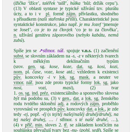
(
lžička
ʻlžíce’,
taléřek
ʻtalíř’,
húlka
ʻhůl; držák cepu’).
(13) V oblasti syntaxe je typické užívání tzv. plurálu
úcty, a to i v
pl.
formě
zájm.
přívlastku, shodného
s přísudkem (
naši stařenka přišli
). Charakteristické jsou
syntaktické konstrukce, jako např.
je mu Jozef
ʻjmenuje
se Josef’,
co je to za čłovjek
ʻco je to za člověka’,
n.
užívání genitivu záporového (
nebyło kabátu
,
nemá
zubú
).
Spíše jen se
↗střmor. nář.
spojuje
v.n.s.
(1) začlenění
subst.
se slovním základem na
-s
,
-z
v některých tvarech
k měkkým deklinačním typům
(srov.
gen.
sg.
kose
,
koze
,
dat.
sg.
kosi
,
kozi
,
nom.
pl.
čase
,
voze
,
kose
atd.; vzhledem k existenci
pův.
koncovky
-i
v
lok.
sg.
mask.
a neuter ve
vmor.
nář.
jsou zde proto typické formy
lok.
sg.
jako
nosi
,
vozi
,
masi
), (2) tvar
1.
os.
sg.
ind.
préz.
existenciálního a sponového slovesa
být
má podobu
su
, (3) v
gen.
,
dat.
a
lok.
sg.
ženského
rodu tvrdého sklonění
adj.
a rodových
zájm.
proběhlo
vyrovnání ve prospěch
pův.
koncovky
dat.
a
lok.
, je zde
tedy
-ej
, popř.
-éj
(
s tej
/
téj našej
/
našéj druhéj/druhéj
,
na
tej našej druhej
, … / střmor.
s té našé druhé
, …),
(4) v
příč.
min.
sloves 2.
tř.
se základem končícím na
souhlásku převažují tvary bez
-nu-
(
pohł
,
sedł
). Spíše se