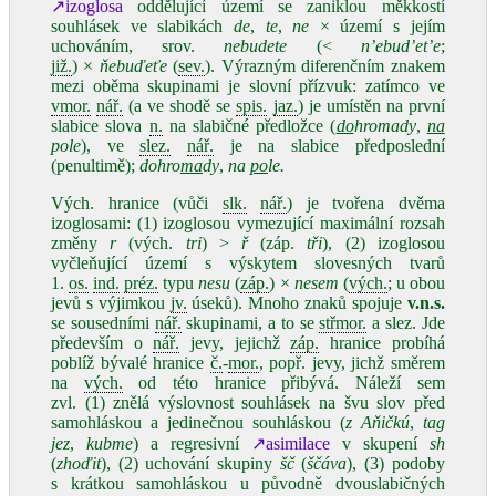
↗izoglosa
oddělující území se zaniklou měkkostí
souhlásek ve slabikách
de
,
te
,
ne
× území s jejím
uchováním, srov.
nebudete
(<
n’ebud’et’e
;
již.
) ×
ňebuďeťe
(
sev.
). Výrazným diferenčním znakem
mezi oběma skupinami je slovní přízvuk: zatímco ve
vmor.
nář.
(a ve shodě se
spis.
jaz.
) je umístěn na první
slabice slova
n.
na slabičné předložce (
do
hromady
,
na
pole
), ve
slez.
nář.
je na slabice předposlední
(penultimě);
dohro
ma
dy
,
na
po
le.
Vých. hranice (vůči
slk.
nář.
) je tvořena dvěma
izoglosami: (1) izoglosou vymezující maximální rozsah
změny
r
(vých.
tri
) >
ř
(záp.
tři
), (2) izoglosou
vyčleňující území s výskytem slovesných tvarů
1.
os.
ind.
préz.
typu
nesu
(
záp.
) ×
nesem
(
vých.
; u obou
jevů s výjimkou
jv.
úseků). Mnoho znaků spojuje
v.n.s.
se sousedními
nář.
skupinami, a to se
střmor.
a slez. Jde
především o
nář.
jevy, jejichž
záp.
hranice probíhá
poblíž bývalé hranice
č.
-
mor.
, popř. jevy, jichž směrem
na
vých.
od této hranice přibývá. Náleží sem
zvl. (1) znělá výslovnost souhlásek na švu slov před
samohláskou a jedinečnou souhláskou (
z Aňičkú
,
tag
jez
,
kubme
) a regresivní
↗asimilace
v skupení
sh
(
zhoďit
), (2) uchování skupiny
šč
(
ščáva
), (3) podoby
s krátkou samohláskou u původně dvouslabičných