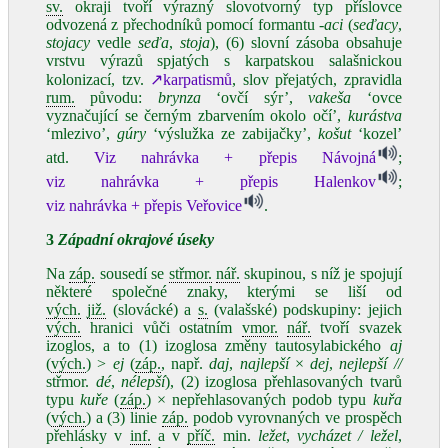
sv.
okraji tvoří výrazný slovotvorný typ příslovce
odvozená z přechodníků pomocí formantu
-aci
(
seďacy
,
stojacy
vedle
seďa
,
stoja
), (6) slovní zásoba obsahuje
vrstvu výrazů spjatých s karpatskou salašnickou
kolonizací, tzv.
↗karpatismů
, slov přejatých, zpravidla
rum.
původu:
brynza
ʻovčí sýr’,
vakeša
ʻovce
vyznačující se černým zbarvením okolo očí’,
kurástva
ʻmlezivo’,
gúry
ʻvýslužka ze zabijačky’,
košut
ʻkozel’
atd.
Viz nahrávka + přepis Návojná
;
viz nahrávka + přepis Halenkov
;
viz nahrávka + přepis Veřovice
.
3
Západní okrajové úseky
Na
záp.
sousedí se
střmor.
nář.
skupinou, s níž je spojují
některé společné znaky, kterými se liší od
vých.
již.
(slovácké) a
s.
(valašské) podskupiny: jejich
vých.
hranici vůči ostatním
vmor.
nář.
tvoří svazek
izoglos, a to (1) izoglosa změny tautosylabického
aj
(
vých.
) >
ej
(
záp.
, např.
daj
,
najlepší
×
dej
,
nejlepší //
střmor.
dé
,
nélepší
), (2) izoglosa přehlasovaných tvarů
typu
kuře
(
záp.
) × nepřehlasovaných podob typu
kuřa
(
vých.
) a (3) linie
záp.
podob vyrovnaných ve prospěch
přehlásky v
inf.
a v
příč.
min.
ležet
,
vycházet / ležel
,