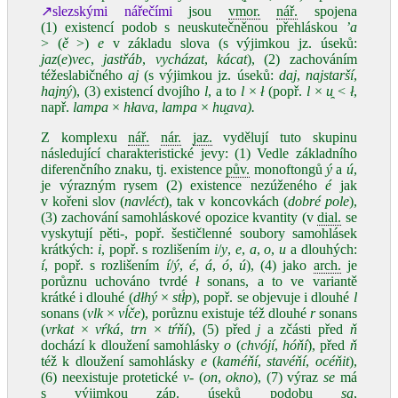
↗slezskými nářečími
jsou
vmor.
nář.
spojena
(1) existencí podob s neuskutečněnou přehláskou
’a
> (
ě
>)
e
v základu slova (s výjimkou jz. úseků:
jaz
(
e
)
vec
,
jastřáb
,
vycházat
,
kácat
), (2) zachováním
téžeslabičného
aj
(s výjimkou jz. úseků:
daj
,
najstarší
,
hajný
), (3) existencí dvojího
l
, a to
l
×
ł
(popř.
l
×
u̯
<
ł
,
např.
lampa
×
hłava
,
lampa
×
hu̯ava).
Z komplexu
nář.
nár.
jaz.
vydělují tuto skupinu
následující charakteristické jevy: (1) Vedle základního
diferenčního znaku, tj. existence
pův.
monoftongů
ý
a
ú
,
je výrazným rysem (2) existence nezúženého
é
jak
v kořeni slov (
navléct
), tak v koncovkách (
dobré pole
),
(3) zachování samohláskové opozice kvantity (v
dial.
se
vyskytují pěti-, popř. šestičlenné soubory samohlásek
krátkých:
i
, popř. s rozlišením
i
/
y
,
e
,
a
,
o
,
u
a dlouhých:
í
, popř. s rozlišením
í
/
ý
,
é
,
á
,
ó
,
ú
), (4) jako
arch.
je
porůznu uchováno tvrdé
ł
sonans, a to ve variantě
krátké i dlouhé (
dłhý
×
stł́p
), popř. se objevuje i dlouhé
l
sonans (
vlk
×
vĺče
), porůznu existuje též dlouhé
r
sonans
(
vrkat
×
vŕká
,
trn
×
tŕňí
), (5) před
j
a zčásti před
ň
dochází k dloužení samohlásky
o
(
chvójí
,
hóňí
), před
ň
též k dloužení samohlásky
e
(
kaméňí
,
stavéňí
,
océňit
),
(6) neexistuje protetické
v
- (
on
,
okno
), (7) výraz
se
má
s výjimkou
záp.
úseků podobu
sa
,