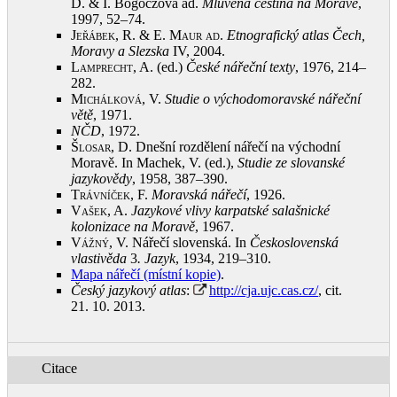
D. & I. Bogoczová ad.
Mluvená čeština na Moravě
,
1997, 52–74
.
Jeřábek, R. & E. Maur ad
.
Etnografický atlas Čech,
Moravy a Slezska
IV, 2004
.
Lamprecht, A.
(ed.)
České nářeční texty
, 1976, 214–
282
.
Michálková, V.
Studie o východomoravské nářeční
větě
, 1971
.
NČD
, 1972
.
Šlosar, D.
Dnešní rozdělení nářečí na východní
Moravě. In Machek, V. (ed.),
Studie ze slovanské
jazykovědy
, 1958, 387–390
.
Trávníček, F.
Moravská nářečí
, 1926
.
Vašek, A.
Jazykové vlivy karpatské salašnické
kolonizace na Moravě
, 1967
.
Vážný, V.
Nářečí slovenská. In
Československá
vlastivěda
3
. Jazyk
, 1934, 219–310
.
Mapa nářečí (místní kopie)
.
Český jazykový atlas
:
http://cja.ujc.cas.cz/
, cit.
21. 10. 2013
.
Citace