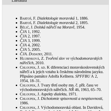
Literatura
Bartoš, F.
Dialektologie moravská
1, 1886
.
Bartoš, F.
Dialektologie moravská
2, 1895
.
Bělič, J.
Dolská nářečí na Moravě
, 1954
.
ČJA
1, 1992
.
ČJA
2, 1997
.
ČJA
3, 1999
.
ČJA
4, 2002
.
ČJA
5, 2005
.
ČJA. Dodatky
, 2011
.
Hlubinková, Z.
Tvoření slov ve východomoravských
nářečích
, 2010
.
Chloupek, J. ad.
K diferenciaci moravskoslovenských
nářečí a k jejich vztahu k českému národnímu jazyku.
Připsáno památce Adolfa Kellnera.
SPFFBU
A 2,
1954, 18–31
.
Chloupek, J.
Tvary třetí osoby mn. č. přít. času ve
východomoravských nářečích.
NŘ
46, 1963, 65–70
.
Chloupek, J.
Aspekty dialektu
, 1971
.
Chloupek, J.
Dichotomie spisovnosti a nespisovnosti
,
1986
.
Chloupek, J.
Východomoravská oblast. In Davidová,