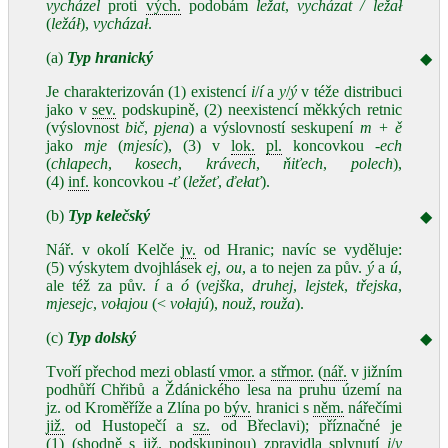
vycházel
proti
vých.
podobám
ležat
,
vycházat / ležał
(
ležáł
),
vycházał
.
(a)
Typ hranický
◆
Je charakterizován (1) existencí
i
/
í
a
y
/
ý
v téže distribuci
jako v
sev.
podskupině, (2) neexistencí měkkých retnic
(výslovnost
bič
,
pjena
) a výslovností seskupení
m + ě
jako
mje
(
mjesíc
), (3) v
lok.
pl.
koncovkou
-ech
(
chlapech
,
kosech
,
krávech
,
ňiťech
,
polech
),
(4)
inf.
koncovkou
-ť
(
ležeť
,
ďełať
).
(b)
Typ kelečský
◆
Nář. v okolí Kelče
jv.
od Hranic; navíc se vyděluje:
(5) výskytem dvojhlásek
ej
,
ou
, a to nejen za pův.
ý
a
ú
,
ale též za pův.
í
a
ó
(
vejška
,
druhej
,
lejstek
,
třejska
,
mjesejc
,
vołajou
(<
vołajú
),
nouž
,
rouža
).
(c)
Typ dolský
◆
Tvoří přechod mezi oblastí
vmor.
a
střmor.
(
nář.
v jižním
podhůří Chřibů a Ždánického lesa na pruhu území na
jz. od Kroměříže a Zlína po
býv.
hranici s
něm.
nářečími
již.
od Hustopečí a
sz.
od Břeclavi); příznačné je
(1) (shodně s
již.
podskupinou) zpravidla splynutí
i
/
y