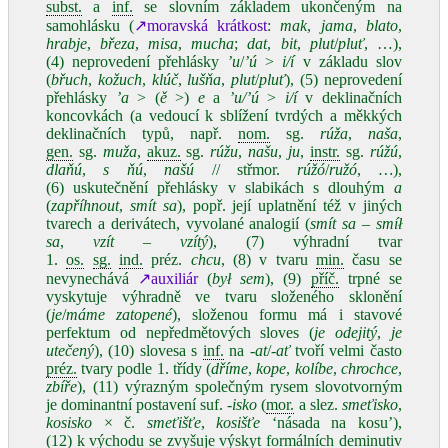
subst.
a
inf.
se slovním základem ukončeným na
samohlásku (
↗moravská krátkost
:
mak
,
jama
,
blato
,
hrabje
,
březa
,
misa
,
mucha
;
dat
,
bit
,
plut
/
pluť
, …),
(4) neprovedení přehlásky
’u
/
’ú
>
i/í
v základu slov
(
břuch
,
kožuch
,
klúč
,
lušňa
,
plut
/
pluť
), (5) neprovedení
přehlásky
’a
> (
ě
>)
e
a
’u/’ú
>
i/í
v deklinačních
koncovkách (a vedoucí k sblížení tvrdých a měkkých
deklinačních typů, např.
nom.
sg.
rúža
,
naša
,
gen.
sg.
muža
,
akuz.
sg.
rúžu
,
našu
,
ju
,
instr.
sg.
rúžú
,
dlaňú
,
s ňú
,
našú
// střmor.
rúžó
/
ružó
,
…
),
(6) uskutečnění přehlásky v slabikách s dlouhým
a
(
zapříhnout
,
smít sa
), popř. její uplatnění též v jiných
tvarech a derivátech, vyvolané analogií (
smít sa
–
smíł
sa
,
vzít
–
vzítý
), (7) výhradní tvar
1.
os.
sg.
ind.
préz.
chcu
, (8) v tvaru
min.
času se
nevynechává
↗auxiliár
(
był sem
), (9)
příč.
trpné se
vyskytuje výhradně ve tvaru složeného sklonění
(
je
/
máme zatopené
), složenou formu má i stavové
perfektum od nepředmětových sloves (
je odejitý
,
je
utečený
), (10) slovesa s
inf.
na
-at
/
-ať
tvoří velmi často
préz.
tvary podle 1. třídy (
dříme
,
kope
,
kolíbe
,
chrochce
,
zbíře
), (11) výrazným společným rysem slovotvorným
je dominantní postavení suf.
-isko
(
mor.
a slez.
smeťisko
,
kosisko
× č.
smeťišťe
,
kosišťe
ʻnásada na kosu’),
(12) k východu se zvyšuje výskyt formálních deminutiv