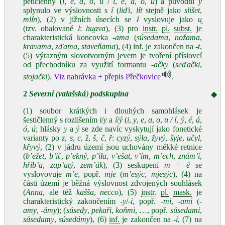
pětičlenný (
i
,
e
,
a
,
o
,
u
/
í
,
é
,
á
,
ó
,
ú
) a původní
ý
splynulo ve výslovnosti s
í
(
liďi
,
lít
stejně jako
slišet
,
mlín
), (2) v jižních úsecích se
ł
vyslovuje jako
u̯
(tzv. obalované
l
:
hu̯ava
), (3) pro
instr.
pl.
subst.
je
charakteristická koncovka
-ama
(
súsedama
,
nožama
,
kravama
,
zďama
,
staveňama
), (4)
inf.
je zakončen na
-t
,
(5) výrazným slovotvorným jevem je tvoření příslovcí
od přechodníku za využití formantu
-ačky
(
seďački
,
stojački
).
Viz nahrávka + přepis Přečkovice
.
2
Severní
(
valašská
)
podskupina
◆
(1) soubor krátkých i dlouhých samohlásek je
šestičlenný s rozlišením
i
/
y
a
í
/
ý
(
i
,
y
,
e
,
a
,
o
,
u / í
,
ý
,
é
,
á
,
ó
,
ú
; hlásky
y
a
ý
se zde navíc vyskytují jako fonetické
varianty po
z
,
s
,
c
,
ž
,
š
,
č
,
ř
:
cyzý
,
sýla
,
žyvý
,
šyje
,
učyl
,
křyvý
, (2) v jádru území jsou uchovány měkké retnice
(
b’ežet
,
b’ič
,
p’ekný
,
p’iła
,
v’ešat
,
v’ím
,
m’ech
,
znám’í
,
hříb’a
,
zap’atý
,
zem’ák
), (3) seskupení
m
+ ě
se
vyslovovuje
m’e
, popř.
mje
(
m’esýc
,
mjesýc
), (4) na
části území je běžná výslovnost zdvojených souhlásek
(
Anna
, ale též
kašša
,
necco
), (5)
instr.
pl.
mask.
je
charakteristický zakončením
-y
/
-i
, popř.
-mi
,
-ami
(
-
amy
,
-ámy
); (
súsedy
,
pekaři
,
koňmi
, …, popř.
súsedami
,
súsedamy
,
súsedámy
), (6)
inf.
je zakončen na -
i
, (7) na