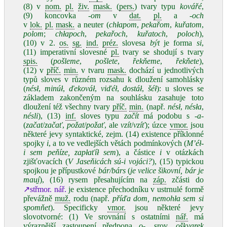
(8) v
nom.
pl.
živ.
mask.
(
pers.
) tvary typu
kovářé
,
(9) koncovka
-om
v
dat.
pl.
a
-och
v
lok.
pl.
mask.
a neuter (
chłapom
,
pekařom
,
kuřatom
,
polom
;
chłapoch
,
pekařoch
,
kuřatoch
,
poloch
),
(10) v 2.
os.
sg.
ind.
préz.
slovesa
být
je forma
si
,
(11) imperativní slovesné
pl.
tvary se shodují s tvary
spis.
(
pošleme
,
pošlete
,
řekňeme
,
řekňete
),
(12) v
příč.
min.
v tvaru
mask.
dochází u jednotlivých
typů sloves v různém rozsahu k dloužení samohlásky
(
nésł
,
minúł
,
ďekováł
,
viďéł
,
dostáł
,
šéł
): u sloves se
základem zakončeným na souhlásku zasahuje toto
dloužení též všechny tvary
příč.
min.
(např.
nésł
,
nésła
,
nésli
), (13)
inf.
sloves typu
začít
má podobu s
-a-
(
začat
/
začať
,
požat
/
požať
, ale
vzít
/
vzíť
); úzce
vmor.
jsou
některé jevy syntaktické, zejm. (14) existence příklonné
spojky
i
, a to ve vedlejších větách podmínkových (
M’éł-
i sem peňíze, zapłaťíł sem
), a částice
i
v otázkách
zjišťovacích (
V Jaseňicách sú-i vojáci?
), (15) typickou
spojkou je přípustkové
bár/bárs
(
je velice šikovní, bár je
mau̯í
), (16) rysem přesahujícím na
záp.
zčásti do
↗střmor. nář.
je existence přechodníku v ustrnulé formě
převážně
muž.
rodu (např.
příďa dom, nemohła sem si
spomňet
). Specificky
vmor.
jsou některé jevy
slovotvorné: (1) Ve srovnání s ostatními
nář.
má
výraznější zastoupení předpona
o-
, srov.
oškvarek