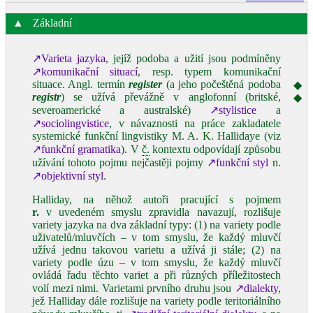
▲
Základní
↗Varieta jazyka
, jejíž podoba a užití jsou podmíněny
↗komunikační situací
, resp. typem komunikační
situace. Angl. termín
register
(a jeho počeštěná podoba
◆
registr
) se užívá převážně v anglofonní (britské,
◆
severoamerické a australské)
↗stylistice
a
↗sociolingvistice
, v návaznosti na práce zakladatele
systemické funkční lingvistiky M. A. K. Hallidaye (viz
↗funkční gramatika
). V
č.
kontextu odpovídají způsobu
užívání tohoto pojmu nejčastěji pojmy
↗funkční styl
n.
↗objektivní styl
.
Halliday, na něhož autoři pracující s pojmem
r.
v uvedeném smyslu zpravidla navazují, rozlišuje
variety jazyka na dva základní typy: (1) na variety podle
uživatelů/mluvčích – v tom smyslu, že každý mluvčí
užívá jednu takovou varietu a užívá ji stále; (2) na
variety podle úzu – v tom smyslu, že každý mluvčí
ovládá řadu těchto variet a při různých příležitostech
volí mezi nimi. Varietami prvního druhu jsou
↗dialekty
,
jež Halliday dále rozlišuje na variety podle teritoriálního