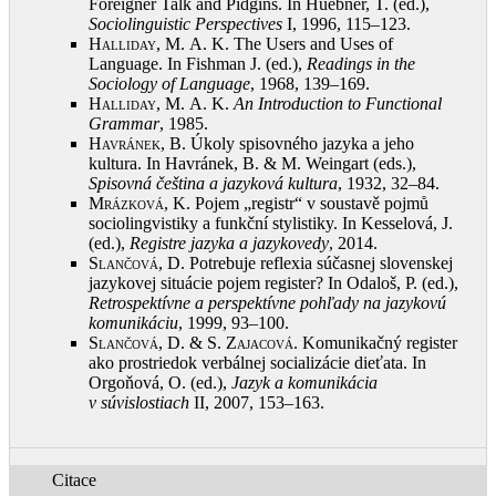
Foreigner Talk and Pidgins. In Huebner, T. (ed.),
Sociolinguistic Perspectives
I, 1996, 115–123
.
Halliday, M.
A. K. The Users and Uses of
Language. In Fishman J. (ed.),
Readings in the
Sociology of Language
, 1968, 139–169
.
Halliday, M.
A. K.
An Introduction to Functional
Grammar
, 1985
.
Havránek, B.
Úkoly spisovného jazyka a jeho
kultura. In Havránek, B. & M. Weingart (eds.),
Spisovná čeština a jazyková kultura
, 1932, 32–84
.
Mrázková, K.
Pojem „registr“ v soustavě pojmů
sociolingvistiky a funkční stylistiky. In Kesselová, J.
(ed.),
Registre jazyka a jazykovedy
, 2014
.
Slančová, D.
Potrebuje reflexia súčasnej slovenskej
jazykovej situácie pojem register? In Odaloš, P. (ed.),
Retrospektívne a perspektívne pohľady na jazykovú
komunikáciu
, 1999, 93–100
.
Slančová, D. & S. Zajacová
. Komunikačný register
ako prostriedok verbálnej socializácie dieťata. In
Orgoňová, O. (ed.),
Jazyk a komunikácia
v súvislostiach
II, 2007, 153–163
.
Citace