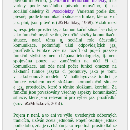
původu mluvčího, tj.
↗tradiční teritoriální dialekty
, a na
variety podle sociálního původu mluvčího, tj. na
sociální dialekty či
↗sociolekty
. Varietami podle úzu,
přesněji podle komunikační situace a funkce, kterou v ní
jaz.
plní, jsou právě
r.
(
✍Halliday, 1968
). Vztah mezi
r.
, resp. jeho prostředky, a komunikační situací se chápe
jako funkční: myslí se tím, že určité složky komunikační
situace, např. téma
n.
sociální role účastníků
komunikace, podmiňují užití odpovídajících
jaz.
prostředků. Funkce zde na rozdíl od pojetí pražské
funkční stylistiky není chápána teleologicky, tj. není
spojována pouze se zaměřením na účel či cíl
komunikace, ani zde není počet funkcí omezen na
základní funkce jazyka či promluvy, jako je tomu
v Jakobsonově modelu. V hallidayovské tradici je
funkce vztahem mezi složkami komunikační situace
a
jaz.
prostředky, které s těmito složkami korelují. Za
funkční jsou považovány všechny aspekty komunikační
situace, které jsou relevantní pro výběr
jaz.
prostředků
(srov.
✍Mrázková, 2014
).
Pojem
r.
není, a to ani ve výše uvedených odborných
tradicích, užíván zcela jednotně. Pojetí osciluje jednak
podle toho, zda je
r.
chápán jako repertoár prostředků ze