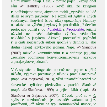
s nimi mluvčí dělají. Cestu k tomuto pojetí ukazuje opět
sám
✍Halliday (1968)
, když říká, že kategorii
r.
potřebujeme proto, abychom mohli „vysvětlit, co lidé
dělají se svým jazykem“. Na rozdíl od Aghy a jiných
současných lingvistů (srov. níže) upozorňuje Halliday
na aktivnost výběru jazykových prostředků především
proto, aby odlišil
r.
od
↗dialektů
a
↗sociolektů
, jejichž
užívání není věcí aktivního výběru, vědomého
nakládání s jazykem. Aktivní, procesuální pojímání
r.
u části současných autorů spočívá v definici
r.
jako
druhu (nejen) jazykového jednání. Např.
✍Slančová
(2007)
mluví o komunikačním
r.
a definuje jej jako
„sociálně podmíněné konvencionalizované jazykové
a parajazykové jednání“.
V
č.
stylistice a lingvistice obecně není pojem
r.
příliš
užíván, výjimku představuje několik prací Čmejrkové
(např.
✍Čmejrková, 2013
), větší uplatnění nachází ve
slovenské stylistice, především v pracích Slančové
(např.
✍Slančová, 1999
) a jejích žáků (např.
✍
Slančová & Zajacová, 2007
). Důvod, proč
r.
v
č.
stylistice nezdomácněl, je nasnadě: variantnost
jaz.
prostředků, jež závisí na typu komunikační situace, je