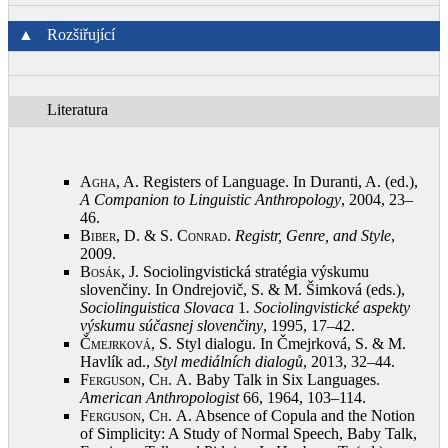
▲
Rozšiřující
Literatura
Agha, A.
Registers of Language. In Duranti, A. (ed.),
A Companion to Linguistic Anthropology
, 2004, 23–
46
.
Biber, D. & S. Conrad
.
Registr, Genre, and Style
,
2009
.
Bosák, J.
Sociolingvistická stratégia výskumu
slovenčiny. In Ondrejovič, S. & M. Šimková (eds.),
Sociolinguistica Slovaca
1
. Sociolingvistické aspekty
výskumu súčasnej slovenčiny
, 1995, 17–42
.
Čmejrková, S.
Styl dialogu. In Čmejrková, S. & M.
Havlík ad.,
Styl mediálních dialogů
, 2013, 32–44
.
Ferguson, Ch.
A. Baby Talk in Six Languages.
American Anthropologist
66, 1964, 103–114
.
Ferguson, Ch.
A. Absence of Copula and the Notion
of Simplicity: A Study of Normal Speech, Baby Talk,