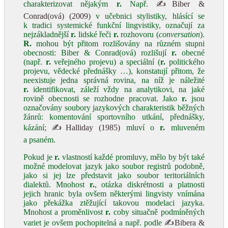
charakterizovat nějakým
r.
Např.
✍Biber &
Conrad(ová) (2009)
v učebnici stylistiky, hlásící se
k tradici systemické funkční lingvistiky, označují za
nejzákladnější
r.
lidské řeči
r.
rozhovoru (
conversation
).
R.
mohou být přitom rozlišovány na různém stupni
obecnosti: Biber & Conrad(ová) rozlišují
r.
obecné
(např.
r.
veřejného projevu) a speciální (
r.
politického
projevu, vědecké přednášky …), konstatují přitom, že
neexistuje jedna správná rovina, na níž je náležité
r.
identifikovat, záleží vždy na analytikovi, na jaké
rovině obecnosti se rozhodne pracovat. Jako
r.
jsou
označovány soubory jazykových charakteristik běžných
žánrů: komentování sportovního utkání, přednášky,
kázání;
✍Halliday (1985)
mluví o
r.
mluveném
a psaném.
Pokud je
r.
vlastností každé promluvy, mělo by být také
možné modelovat jazyk jako soubor registrů podobně,
jako si jej lze představit jako soubor teritoriálních
dialektů. Mnohost
r.
, otázka diskrétnosti a platnosti
jejich hranic byla ovšem některými lingvisty vnímána
jako překážka ztěžující takovou modelaci jazyka.
Mnohost a proměnlivost
r.
coby situačně podmíněných
variet je ovšem pochopitelná a např. podle
✍Bibera &