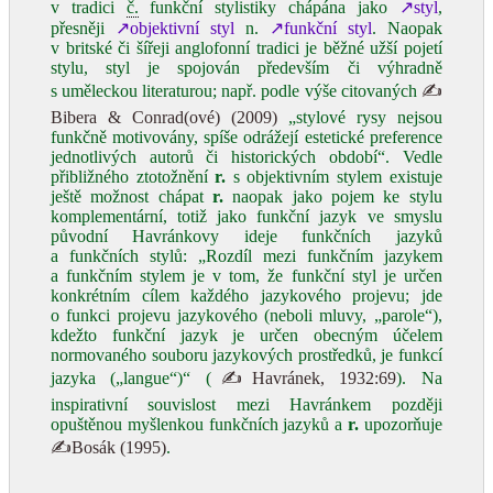
v tradici
č.
funkční stylistiky chápána jako
↗styl
,
přesněji
↗objektivní styl
n.
↗funkční styl
. Naopak
v britské či šířeji anglofonní tradici je běžné užší pojetí
stylu, styl je spojován především či výhradně
s uměleckou literaturou; např. podle výše citovaných
✍
Bibera & Conrad(ové) (2009)
„stylové rysy nejsou
funkčně motivovány, spíše odrážejí estetické preference
jednotlivých autorů či historických období“. Vedle
přibližného ztotožnění
r.
s objektivním stylem existuje
ještě možnost chápat
r.
naopak jako pojem ke stylu
komplementární, totiž jako funkční jazyk ve smyslu
původní Havránkovy ideje funkčních jazyků
a funkčních stylů: „Rozdíl mezi funkčním jazykem
a funkčním stylem je v tom, že funkční styl je určen
konkrétním cílem každého jazykového projevu; jde
o funkci projevu jazykového (neboli mluvy, „parole“),
kdežto funkční jazyk je určen obecným účelem
normovaného souboru jazykových prostředků, je funkcí
jazyka („langue“)“ (
✍Havránek, 1932:69
). Na
inspirativní souvislost mezi Havránkem později
opuštěnou myšlenkou funkčních jazyků a
r.
upozorňuje
✍Bosák (1995)
.