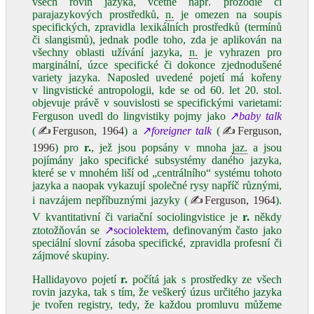
všech rovin jazyka, včetně např. prozodie či
parajazykových prostředků,
n.
je omezen na soupis
specifických, zpravidla lexikálních prostředků (termínů
či slangismů), jednak podle toho, zda je aplikován na
všechny oblasti užívání jazyka,
n.
je vyhrazen pro
marginální, úzce specifické či dokonce zjednodušené
variety jazyka. Naposled uvedené pojetí má kořeny
v lingvistické antropologii, kde se od 60. let 20. stol.
objevuje právě v souvislosti se specifickými varietami:
Ferguson uvedl do lingvistiky pojmy jako
↗
baby talk
(
✍Ferguson, 1964
) a
↗
foreigner talk
(
✍Ferguson,
1996
) pro
r.
, jež jsou popsány v mnoha
jaz.
a jsou
pojímány jako specifické subsystémy daného jazyka,
které se v mnohém liší od „centrálního“ systému tohoto
jazyka a naopak vykazují společné rysy napříč různými,
i navzájem nepříbuznými jazyky (
✍Ferguson, 1964
).
V kvantitativní či variační sociolingvistice je
r.
někdy
ztotožňován se
↗sociolektem
, definovaným často jako
speciální slovní zásoba specifické, zpravidla profesní či
zájmové skupiny.
Hallidayovo pojetí
r.
počítá jak s prostředky ze všech
rovin jazyka, tak s tím, že veškerý úzus určitého jazyka
je tvořen registry, tedy, že každou promluvu můžeme