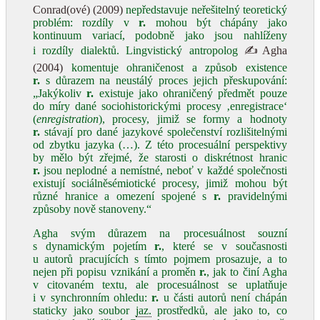
Conrad(ové) (2009)
nepředstavuje neřešitelný teoretický
problém: rozdíly v
r.
mohou být chápány jako
kontinuum variací, podobně jako jsou nahlíženy
i rozdíly dialektů. Lingvistický antropolog
✍Agha
(2004)
komentuje ohraničenost a způsob existence
r.
s důrazem na neustálý proces jejich přeskupování:
„Jakýkoliv
r.
existuje jako ohraničený předmět pouze
do míry dané sociohistorickými procesy ‚enregistrace‘
(
enregistration
), procesy, jimiž se formy a hodnoty
r.
stávají pro dané jazykové společenství rozlišitelnými
od zbytku jazyka (…). Z této procesuální perspektivy
by mělo být zřejmé, že starosti o diskrétnost hranic
r.
jsou neplodné a nemístné, neboť v každé společnosti
existují sociálněsémiotické procesy, jimiž mohou být
různé hranice a omezení spojené s
r.
pravidelnými
způsoby nově stanoveny.“
Agha svým důrazem na procesuálnost souzní
s dynamickým pojetím
r.
, které se v současnosti
u autorů pracujících s tímto pojmem prosazuje, a to
nejen při popisu vznikání a proměn
r.
, jak to činí Agha
v citovaném textu, ale procesuálnost se uplatňuje
i v synchronním ohledu:
r.
u části autorů není chápán
staticky jako soubor
jaz.
prostředků, ale jako to, co