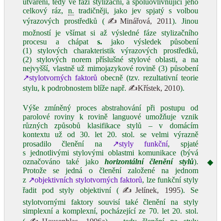
utváření, tedy ve fázi stylizační, a spoluovlivňující jeho
celkový ráz,
n.
tradičněji, jako jev spjatý s volbou
výrazových prostředků (
✍Minářová, 2011
). Jinou
možností je všímat si až výsledné fáze stylizačního
procesu a chápat
s.
jako výsledek působení
(1) stylových charakteristik výrazových prostředků,
(2) stylových norem příslušné stylové oblasti, a na
nejvyšší, vlastně už mimojazykové rovině (3) působení
↗stylotvorných faktorů
obecně (tzv. rezultativní teorie
stylu, k podrobnostem blíže např.
✍Křístek, 2010
).
Výše zmíněný proces abstrahování při postupu od
parolové roviny k rovině languové umožňuje vznik
různých způsobů klasifikace stylů – v domácím
kontextu už od 30. let 20. stol. se velmi výrazně
prosadilo členění na
↗styly funkční
, spjaté
s jednotlivými stylovými oblastmi komunikace (bývá
označováno také jako
horizontální členění stylů
).
◆
Protože se jedná o členění založené na jednom
z
↗objektivních stylotvorných faktorů
, lze funkční styly
řadit pod styly objektivní (
✍Jelínek, 1995
). Se
stylotvornými faktory souvisí také členění na styly
simplexní a komplexní, pocházející ze 70. let 20. stol.