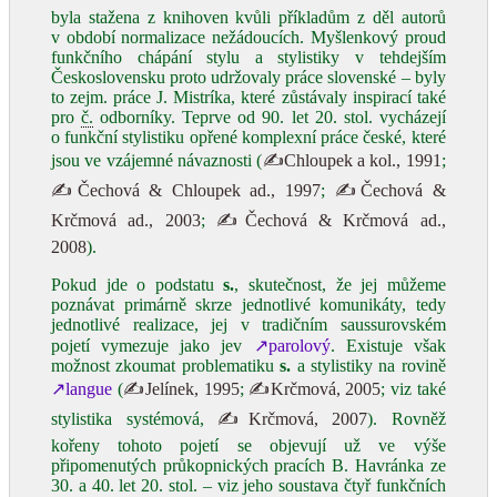
byla stažena z knihoven kvůli příkladům z děl autorů
v období normalizace nežádoucích. Myšlenkový proud
funkčního chápání stylu a stylistiky v tehdejším
Československu proto udržovaly práce slovenské – byly
to zejm. práce J. Mistríka, které zůstávaly inspirací také
pro
č.
odborníky. Teprve od 90. let 20. stol. vycházejí
o funkční stylistiku opřené komplexní práce české, které
jsou ve vzájemné návaznosti (
✍Chloupek a kol., 1991
;
✍Čechová & Chloupek ad., 1997
;
✍Čechová &
Krčmová ad., 2003
;
✍Čechová & Krčmová ad.,
2008
).
Pokud jde o podstatu
s.
, skutečnost, že jej můžeme
poznávat primárně skrze jednotlivé komunikáty, tedy
jednotlivé realizace, jej v tradičním saussurovském
pojetí vymezuje jako jev
↗parolový
. Existuje však
možnost zkoumat problematiku
s.
a stylistiky na rovině
↗langue
(
✍Jelínek, 1995
;
✍Krčmová, 2005
; viz také
stylistika systémová,
✍Krčmová, 2007
). Rovněž
kořeny tohoto pojetí se objevují už ve výše
připomenutých průkopnických pracích B. Havránka ze
30. a 40. let 20. stol. – viz jeho soustava čtyř funkčních