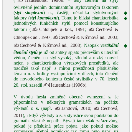
(
✍Hausenblas, 1996a
) – tedy členění na styly
ovlivněné jedním dominantním stylotvorným faktorem
(
styl simplexní
)
n.
, častěji, několika stylotvornými
◆
faktory (
styl komplexní
). Tomu je blízká charakteristika
◆
jednotlivých funkčních stylů pomocí konstituujícího
faktoru (
✍Chloupek a kol., 1991
;
✍Čechová &
Chloupek ad., 1997
;
✍Čechová & Krčmová ad., 2003
;
✍Čechová & Krčmová ad., 2008
). Naopak
vertikální
◆
členění stylů
je už od antiky spjato především s literární
vědou, členění na styl vysoký, střední a nízký souvisí
nejen s charakteristikou výrazových prostředků, ale
tradičně také např. s mírou prestižnosti příslušného
tématu
n.
s hrdiny vystupujícími v dílech; toto členění
do novodobého kontextu české stylistiky v 70. letech
20. stol. zasadil
✍Hausenblas (1996b)
.
V úvodu hesla zmíněné obecné vymezení
s.
je
připomínáno v některých gramatikách na počátku
výkladů o
s.
(např.
✍Jandová, 2010
;
✍Čechová,
2011
), i když výklady o
s.
a stylistice svou podstatou do
gramatik vlastně nepatří. Bývají tam však zařazovány,
pokud je příslušná práce pojata jako pokud možno
komplexní učební pomůcka; tak tomu bylo např. už