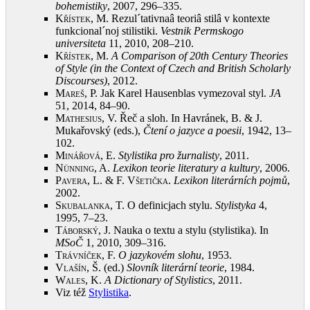
bohemistiky
, 2007, 296–335
.
Křístek, M.
Rezul´tativnaâ teoriâ stilâ v kontexte
funkcional´noj stilistiki.
Vestnik Permskogo
universiteta
11, 2010, 208–210
.
Křístek, M.
A Comparison of 20th Century Theories
of Style (in the Context of Czech and British Scholarly
Discourses)
, 2012
.
Mareš, P.
Jak Karel Hausenblas vymezoval styl.
JA
51, 2014, 84–90
.
Mathesius, V.
Řeč a sloh. In Havránek, B. & J.
Mukařovský (eds.),
Čtení o jazyce a poesii
, 1942, 13–
102
.
Minářová, E.
Stylistika pro žurnalisty
, 2011
.
Nünning, A.
Lexikon teorie literatury a kultury
, 2006
.
Pavera, L. & F. Všetička
.
Lexikon literárních pojmů
,
2002
.
Skubalanka, T.
O definicjach stylu.
Stylistyka
4,
1995, 7–23
.
Táborský, J.
Nauka o textu a stylu (stylistika). In
MSoČ
1, 2010, 309–316
.
Trávníček, F.
O jazykovém slohu
, 1953
.
Vlašín, Š.
(ed.)
Slovník literární teorie
, 1984
.
Wales, K.
A Dictionary of Stylistics
, 2011
.
Viz též
Stylistika
.