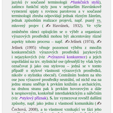
jazyků (v současné terminologii
↗funkčních stylů
),
zatímco funkční styly jsou v nejstarším Havránkově
vymezení spjaty s rovinou parolovou a v současné
terminologii zhruba odpovídají jednak různým žánrům,
jednak způsobům realizace projevů, např. psaný
vs.
mluvený projev (
✍Havránek, 1932
). Ve výše
zmíněném rámci opírajícím se o výběr a organizaci
výrazových prostředků mohou být akcentovány různé
aspekty tohoto procesu – např.
✍Jelínek (1974)
,
✍
Jelínek (1995)
věnuje pozornost výběru z množin
konkurenčních výrazových prostředků jazykových
i nejazykových (viz
↗výrazová konkurence
) a jejich
uspořádání na tzv. stylistické ose (přesnější by však bylo
označovat ji jako osu stylovou – jedná se v tomto
případě o stylové vlastnosti výrazových prostředků,
nikoliv o stylistiku obecně). Centrálním bodem na této
ose jsou výrazové prostředky neutrální, od nichž osa na
jednu stranu směřuje k prvkům knižním a archaickým,
na druhou stranu pak k prvkům hovorovým a dále
k nespisovným, konkrétně interdialektickým a nářečním
(viz
↗stylový příznak
).
S.
lze vymezovat rovněž dalšími
způsoby, např. jako jednu z vlastností komunikátu (
✍
Čechová, 2008
), a to vlastnost vznikající ve fázi jeho