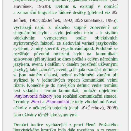
Havránek, 1963b
). Definic
s.
existují v domácí
a zahraniční lingvistice řádově desítky (přehled viz
✍
Jelínek, 1965
;
✍Jelínek, 1992
;
✍Skubalanka, 1995
):
vycházejí např. z různého stupně zobecnění od
singulárního stylu ‒ stylu jediného textu ‒ k stylům
objektivním vymezeným podle objektivních
stylotvorných faktorů, ze sledování variací jazykového
systému, z míry specifik vyjadřování apod. Podobně se
rozšiřuje původní omezení stylu na komunikaci
spisovnou (při stylizaci se dnes počítá s celým národním
jazykem, event. i dalšími v daném prostředí užívanými
jazyky), také „záměr“, event. „cíl“ jako součást definice
s.
jsou náměty diskusí, neboť uvědomění záměru při
stylizaci je v jednotlivých typech komunikátů velmi
různé. Konečně je do novějších definic vedle termínu
text vkládán i termín komunikát, protože objektivní
↗stylotvorné faktory
jsou součástí komunikační situace.
Termíny
↗text
a
↗komunikát
je tedy vhodné odlišovat,
ačkoliv v některých pojetích (např.
✍Čechová, 2008
)
jsou užívány téměř jako synonyma.
Domácí tradice vycházející z prací členů Pražského
lingvistického kroužku byla dále rozvíjena, a to cestou