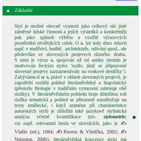
▲
Základní
Styl je možné obecně vymezit jako celkový ráz jisté
záměrné lidské činnosti a jejích výsledků a konkrétněji
pak jako způsob výběru a využití výrazových
prostředků utvářejících celek. O
s.
lze tedy dnes mluvit
např. v malířství, hudbě, architektuře, odívání apod., ale
především ve slovesných projevech různého druhu.
S nimi je výraz
s.
spojován už od antiky (termín je
motivován řeckým
stylos
‘rydlo, jímž se připravené
slovesné projevy zaznamenávaly na voskové destičky’).
Zabýváme-li se
s.
právě v oblasti slovesných projevů, je
zapotřebí rozlišit pohled literárněvědný a lingvistický
(přestože filologie v tradičním vymezení zahrnuje obě
složky). V literárněvědném pohledu hraje důležitou roli
složka tematická a pohled se přirozeně soustřeďuje na
texty umělecké, i když zejména při charakteristice
autorských stylů je důležitá také jazykově stylistická
analýza včetně kvantifikace (tzv.
stylometrie
;
◆
viz např. relevantní hesla ve slovnících, jako je
✍
Vlašín (ed.), 1984
;
✍Pavera & Všetička, 2002
;
✍
Nünning, 2006
); literárněvědná koncepce stylu má