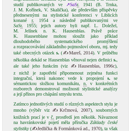
studií publikovaných ve
↗
SaS
r.
1941 (B. Trnka,
J. M. Kořínek, V. Skalička), ale především příspěvky
přednesenými na stylistické konferenci v Liblicích
konané
r.
1954 a následně publikovanými ve
SaS
r.
1955; jejich autory byli např. L. Doležel,
M. Jelínek n. K. Hausenblas. Právě práce
K. Hausenblase mohou sloužit jako příklad
dlouhodobého systematického promýšlení
a rozpracovávání základního pojmosloví oboru, mj. tedy
také obecných otázek
s.
(
✍Mareš, 2014
). V průběhu
několika dekád se Hausenblas věnoval nejen definici
s.
,
ale také jeho funkcím (viz
✍Hausenblas, 1996c
),
z nichž je zapotřebí připomenout zejména funkci
integrační, která nakonec vede k propojení
s.
se
sémantickou složkou komunikátu,
n.
v konkrétních
rozborech demonstroval možnosti stylistické analýzy
a její přínos pro chápání smyslu textu.
Zatímco jednotlivých studií o různých aspektech stylu je
mnoho (výběr viz
✍Krčmová, 2007
), souborných
knižních prací je v
č.
prostředí jen několik. Návaznost
na havránkovské pojetí měla příručka
Základy české
stylistiky
(
✍Jedlička & Formánková ad., 1970
), ta však