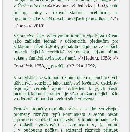
v
České mluvnici
✍Havránka & Jedličky (1952)
; tento
přístup, nutný v různých školních učebnicích, se
uplatňuje také v některých novějších gramatikách (
✍
Táborský, 2010
).
Výraz
sloh
jako synonymum termínu
styl
bývá užíván
jako základní jednak v učebnicích, především pro
základní a střední školy, jednak ho najdeme ve starších
pracích, jejichž teoretická východiska nejsou přímo
spjata s funkční stylistikou (např.
✍Hodura, 1953
;
✍
Trávníček, 1953
,
n.
později
✍Bečka, 1992
).
V souvislosti se
s.
je nutno zmínit také existenci různých
užívaných sousloví, jako např. styl květnatý, ozdobný,
úsporný, verbální apod.; vzhledem k jejich často
metaforickému charakteru je však možnost jejich užití
v odborné komunikaci velmi silně omezena.
Protože proměny okolního světa a s ním související
proměny různých typů komunikátů s sebou nesou
i proměny v oblasti metajazyka, v tomto případě tedy
v oblasti vymezování a zkoumání
s.
, je nutno
i v budoucnu počítat s existencí různých přístupů