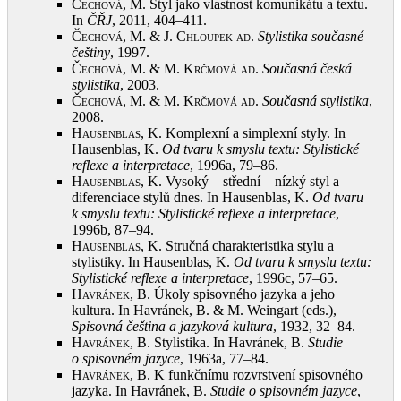
Čechová, M.
Styl jako vlastnost komunikátu a textu.
In
ČŘJ
, 2011, 404–411
.
Čechová, M. & J. Chloupek ad
.
Stylistika současné
češtiny
, 1997
.
Čechová, M. & M. Krčmová ad
.
Současná česká
stylistika
, 2003
.
Čechová, M. & M. Krčmová ad
.
Současná stylistika
,
2008
.
Hausenblas, K.
Komplexní a simplexní styly. In
Hausenblas, K.
Od tvaru k smyslu textu:
Stylistické
reflexe a interpretace
, 1996a, 79–86
.
Hausenblas, K.
Vysoký – střední – nízký styl a
diferenciace stylů dnes. In Hausenblas, K.
Od tvaru
k smyslu textu:
Stylistické reflexe a interpretace
,
1996b, 87–94
.
Hausenblas, K.
Stručná charakteristika stylu a
stylistiky. In Hausenblas, K.
Od tvaru k smyslu textu:
Stylistické reflexe a interpretace
, 1996c, 57–65
.
Havránek, B.
Úkoly spisovného jazyka a jeho
kultura. In Havránek, B. & M. Weingart (eds.),
Spisovná čeština a jazyková kultura
, 1932, 32–84
.
Havránek, B.
Stylistika. In Havránek, B.
Studie
o spisovném jazyce
, 1963a, 77–84
.
Havránek, B.
K funkčnímu rozvrstvení spisovného
jazyka. In Havránek, B.
Studie o spisovném jazyce
,