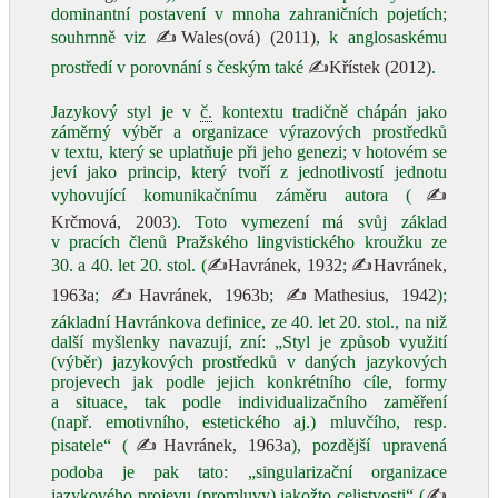
dominantní postavení v mnoha zahraničních pojetích;
souhrnně viz
✍Wales(ová) (2011)
, k anglosaskému
prostředí v porovnání s českým také
✍Křístek (2012)
.
Jazykový styl je v
č.
kontextu tradičně chápán jako
záměrný výběr a organizace výrazových prostředků
v textu, který se uplatňuje při jeho genezi; v hotovém se
jeví jako princip, který tvoří z jednotlivostí jednotu
vyhovující komunikačnímu záměru autora (
✍
Krčmová, 2003
). Toto vymezení má svůj základ
v pracích členů Pražského lingvistického kroužku ze
30. a 40. let 20. stol. (
✍Havránek, 1932
;
✍Havránek,
1963a
;
✍Havránek, 1963b
;
✍Mathesius, 1942
);
základní Havránkova definice, ze 40. let 20. stol., na niž
další myšlenky navazují, zní: „Styl je způsob využití
(výběr) jazykových prostředků v daných jazykových
projevech jak podle jejich konkrétního cíle, formy
a situace, tak podle individualizačního zaměření
(např. emotivního, estetického aj.) mluvčího, resp.
pisatele“ (
✍Havránek, 1963a
), pozdější upravená
podoba je pak tato: „singularizační organizace
jazykového projevu (promluvy) jakožto celistvosti“ (
✍