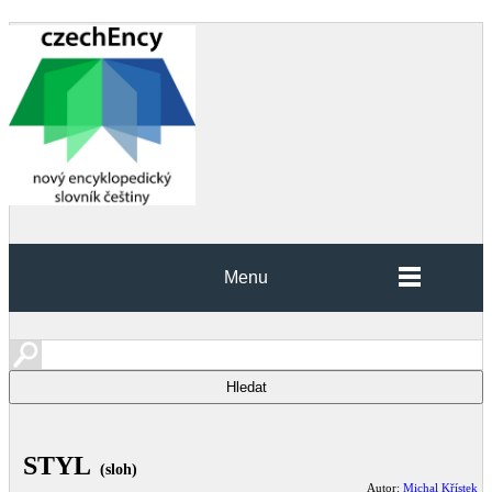
Menu
STYL
(sloh)
Autor:
Michal Křístek