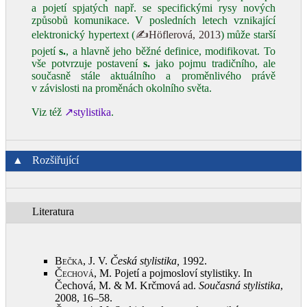
a pojetí spjatých např. se specifickými rysy nových
způsobů komunikace. V posledních letech vznikající
elektronický hypertext (
✍Höflerová, 2013
) může starší
pojetí
s.
, a hlavně jeho běžné definice, modifikovat. To
vše potvrzuje postavení
s.
jako pojmu tradičního, ale
současně stále aktuálního a proměnlivého právě
v závislosti na proměnách okolního světa.
Viz též
↗stylistika
.
▲
Rozšiřující
Literatura
Bečka, J.
V.
Česká stylistika,
1992
.
Čechová, M.
Pojetí a pojmosloví stylistiky. In
Čechová, M. & M. Krčmová ad.
Současná stylistika
,
2008, 16–58
.