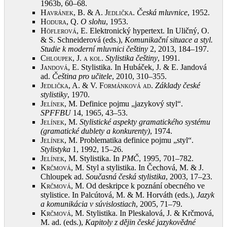
1963b, 60–68
.
Havránek, B. & A. Jedlička
.
Česká mluvnice
, 1952
.
Hodura, Q.
O slohu
, 1953
.
Höflerová, E.
Elektronický hypertext. In Uličný, O.
& S. Schneiderová (eds.),
Komunikační situace a styl.
Studie k moderní mluvnici češtiny
2, 2013, 184–197
.
Chloupek, J. a kol.
Stylistika češtiny
, 1991
.
Jandová, E.
Stylistika. In Hubáček, J. & E. Jandová
ad.
Čeština pro učitele
, 2010, 310–355
.
Jedlička, A. & V. Formánková ad
.
Základy české
stylistiky
, 1970
.
Jelínek, M.
Definice pojmu „jazykový styl“.
SPFFBU
14, 1965, 43–53
.
Jelínek, M.
Stylistické aspekty gramatického systému
(gramatické dublety a konkurenty)
, 1974
.
Jelínek, M.
Problematika definice pojmu „styl“.
Stylistyka
1, 1992, 15–26
.
Jelínek, M.
Stylistika. In
PMČ
, 1995, 701–782
.
Krčmová, M.
Styl a stylistika. In Čechová, M. & J.
Chloupek ad.
Současná česká stylistika
, 2003, 17–23
.
Krčmová, M.
Od deskripce k poznání obecného ve
stylistice. In Palcútová, M. & M. Horváth (eds.),
Jazyk
a komunikácia v súvislostiach
, 2005, 71–79
.
Krčmová, M.
Stylistika. In Pleskalová, J. & Krčmová,
M. ad. (eds.),
Kapitoly z dějin české jazykovědné