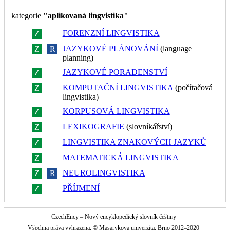
kategorie
"aplikovaná lingvistika"
FORENZNÍ LINGVISTIKA
Z
R
JAZYKOVÉ PLÁNOVÁNÍ
(language
Z
R
planning)
JAZYKOVÉ PORADENSTVÍ
Z
R
KOMPUTAČNÍ LINGVISTIKA
(počítačová
Z
R
lingvistika)
KORPUSOVÁ LINGVISTIKA
Z
R
LEXIKOGRAFIE
(slovníkářství)
Z
R
LINGVISTIKA ZNAKOVÝCH JAZYKŮ
Z
R
MATEMATICKÁ LINGVISTIKA
Z
R
NEUROLINGVISTIKA
Z
R
PŘÍJMENÍ
Z
R
CzechEncy – Nový encyklopedický slovník češtiny
Všechna práva vyhrazena, © Masarykova univerzita, Brno 2012–2020