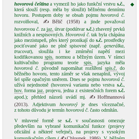
hovorová čeština
a vymezil ho jako funkční vrstvu
s.č.
,
◆
která slouží (resp. měla by sloužit) běžnému dennímu
hovoru. Postupem doby se obsah pojmu
hovorová č.
rozvolňoval,
✍Bělič (1958)
a jinde považoval
hovorovou č.
za
jaz.
útvar (podútvar
s.č.
) zbavený prvků
knižních a nespisovných.
Hovorová č.
tak byla chápána
jako mezistupeň, přes který pronikají do
s.č.
prostředky
pociťované jako ne plně spisovné (např.
generálka
,
trucovat
), sloužila i ke zmírnění napětí mezi
kodifikovanou
spis.
normou a běžným územ. V rámci
kultivačního programu teorie
spis.
jazyka měla
hovorová č.
původně napomáhat rozšíření
spis.
č.
do
běžného hovoru, tento záměr se však nenaplnil, vývoj
šel spíše opačným směrem. Dnes se pojmu
hovorová č.
užívá nejednotně (hovorová varianta nebo vrstva
s.č.
,
hov.
forma
jaz.
projevu, jedna z existenčních forem
s.č.
apod.); přehled názorů uvádí mj.
✍Hoffmannová
(2013)
. Adjektivum
hovorový
je dnes víceznačné,
z tohoto důvodu je termín
hovorová č.
často odmítán.
V mluvené formě se
s.č.
v současnosti omezuje
především na vybrané komunikační funkce (projevy
oficiální a některé veřejné), na projevy s vysokým
komunikačním cílem (
✍Chloupek, 1986
). V běžném