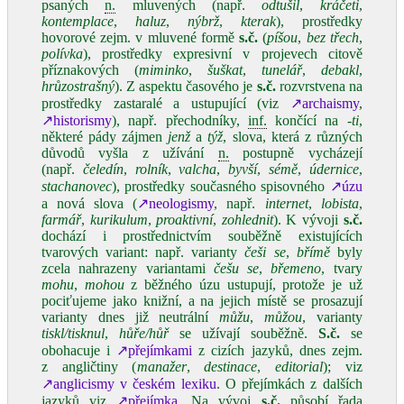
psaných
n.
mluvených (např.
odtušil
,
kráčeti
,
kontemplace
,
haluz
,
nýbrž
,
kterak
), prostředky
hovorové zejm. v mluvené formě
s.č.
(
píšou
,
bez třech
,
polívka
), prostředky expresivní v projevech citově
příznakových (
miminko
,
šuškat
,
tunelář
,
debakl
,
hrůzostrašný
). Z aspektu časového je
s.č.
rozvrstvena na
prostředky zastaralé a ustupující (viz
↗archaismy
,
↗historismy
), např. přechodníky,
inf.
končící na
‑ti
,
některé pády zájmen
jenž
a
týž
, slova, která z různých
důvodů vyšla z užívání
n.
postupně vycházejí
(např.
čeledín
,
rolník
,
valcha
,
byvší
,
sémě
,
údernice
,
stachanovec
), prostředky současného spisovného
↗úzu
a nová slova (
↗neologismy
, např.
internet
,
lobista
,
farmář
,
kurikulum
,
proaktivní
,
zohlednit
). K vývoji
s.č.
dochází i prostřednictvím souběžně existujících
tvarových variant: např. varianty
češi se
,
břímě
byly
zcela nahrazeny variantami
češu se
,
břemeno
, tvary
mohu
,
mohou
z běžného úzu ustupují, protože je už
pociťujeme jako knižní, a na jejich místě se prosazují
varianty dnes již neutrální
můžu
,
můžou
, varianty
tiskl/tisknul
,
hůře/hůř
se užívají souběžně.
S.č.
se
obohacuje i
↗přejímkami
z cizích jazyků, dnes zejm.
z angličtiny (
manažer
,
destinace
,
editorial
); viz
↗anglicismy v českém lexiku
. O přejímkách z dalších
jazyků viz
↗přejímka
. Na vývoj
s.č.
působí řada