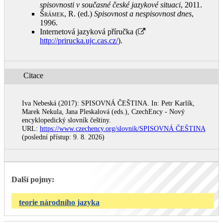
spisovnosti v současné české jazykové situaci
, 2011
.
Šrámek, R.
(ed.)
Spisovnost a nespisovnost dnes
,
1996
.
Internetová jazyková příručka (
http://prirucka.ujc.cas.cz/
)
.
Citace
Iva Nebeská (2017): SPISOVNÁ ČEŠTINA. In: Petr Karlík,
Marek Nekula, Jana Pleskalová (eds.), CzechEncy - Nový
encyklopedický slovník češtiny.
URL:
https://www.czechency.org/slovnik/SPISOVNÁ ČEŠTINA
(poslední přístup: 9. 8. 2026)
Další pojmy:
teorie národního jazyka