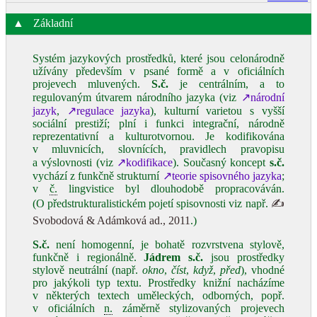
▲
Základní
Systém jazykových prostředků, které jsou celonárodně
užívány především v psané formě a v oficiálních
projevech mluvených.
S.č.
je centrálním, a to
regulovaným útvarem národního jazyka (viz
↗národní
jazyk
,
↗regulace jazyka
), kulturní varietou s vyšší
sociální prestiží; plní i funkci integrační, národně
reprezentativní a kulturotvornou. Je kodifikována
v mluvnicích, slovnících, pravidlech pravopisu
a výslovnosti (viz
↗kodifikace
). Současný koncept
s.č.
vychází z funkčně strukturní
↗teorie spisovného jazyka
;
v
č.
lingvistice byl dlouhodobě propracováván.
(O předstrukturalistickém pojetí spisovnosti viz např.
✍
Svobodová & Adámková ad., 2011
.)
S.č.
není homogenní, je bohatě rozvrstvena stylově,
funkčně i regionálně.
Jádrem s.č.
jsou prostředky
stylově neutrální (např.
okno
,
číst
,
když
,
před
), vhodné
pro jakýkoli typ textu. Prostředky knižní nacházíme
v některých textech uměleckých, odborných, popř.
v oficiálních
n.
záměrně stylizovaných projevech