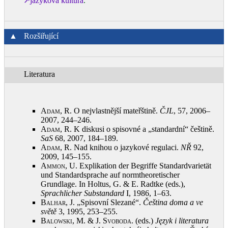
↗jazyková kultura
.
▲
Rozšiřující
Literatura
Adam, R.
O nejvlastnější mateřštině.
ČJL
, 57, 2006–
2007, 244–246
.
Adam, R.
K diskusi o spisovné a „standardní“ češtině.
SaS
68, 2007, 184–189
.
Adam, R.
Nad knihou o jazykové regulaci.
NŘ
92,
2009, 145–155
.
Ammon, U.
Explikation der Begriffe Standardvarietät
und Standardsprache auf normtheoretischer
Grundlage. In Holtus, G. & E. Radtke (eds.),
Sprachlicher Substandard
I, 1986, 1–63
.
Balhar, J.
„Spisovní Slezané“.
Čeština doma a ve
světě
3, 1995, 253–255
.
Balowski, M. & J. Svoboda
. (eds.)
Język i literatura