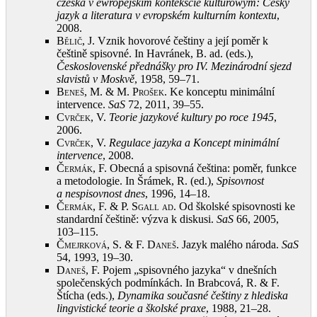
czeska v ewropejskim konteksćie kulturowym: Český
jazyk a literatura v evropském kulturním kontextu
,
2008
.
Bělič, J.
Vznik hovorové češtiny a její poměr k
češtině spisovné. In Havránek, B. ad. (eds.),
Československé přednášky pro IV. Mezinárodní sjezd
slavistů v Moskvě
, 1958, 59–71
.
Beneš, M. & M. Prošek
. Ke konceptu minimální
intervence.
SaS
72, 2011, 39–55
.
Cvrček, V.
Teorie jazykové kultury po roce 1945
,
2006
.
Cvrček, V.
Regulace jazyka a Koncept minimální
intervence
, 2008
.
Čermák, F.
Obecná a spisovná čeština: poměr, funkce
a metodologie. In Šrámek, R. (ed.),
Spisovnost
a nespisovnost dnes
, 1996, 14–18
.
Čermák, F. & P. Sgall ad
. Od školské spisovnosti ke
standardní češtině: výzva k diskusi.
SaS
66, 2005,
103–115
.
Čmejrková, S. & F. Daneš
. Jazyk malého národa.
SaS
54, 1993, 19–30
.
Daneš, F.
Pojem „spisovného jazyka“ v dnešních
společenských podmínkách. In Brabcová, R. & F.
Štícha (eds.),
Dynamika současné češtiny z hlediska
lingvistické teorie a školské praxe
, 1988, 21–28
.