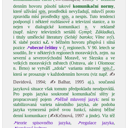
denním hovoru působí takové
komunikační normy
,
které užívání
spis.
prostředků nevyžadují, mluvčí proto
zpravidla mísí prostředky
spis.
a nespis. Tuto tendenci
podporují i některé rozhlasové a televizní stanice, a to
nejen v dialogické komunikaci
n.
v reklamě
(např. názvy televizních seriálů
Gympl
;
Základka
),
i tituly umělecké literatury (
Selský baroko
;
Víme svý
).
K slabé pozici
s.č.
v běžném hovoru přispívá i silná
pozice
↗
obecné češtiny
v
č.
regionech. V 90. letech se
soudilo, že v některých regionech moravských, zejm. na
severní a severovýchodní Moravě, ve Slezsku a ve
velkých moravských městech (Ostrava, ale i Olomouc
n. Brno) se vytváří „zdola“ varianta mluvené
spis.
č.
,
která se prosazuje v každodenním hovoru (viz např.
✍
Davidová, 1994
;
✍Balhar, 1995
aj.), současná
jazyková situace však tomuto předpokladu neodpovídá.
Pro popis jazyka soukromé komunikační sféry je
propracovaný pojem
↗běžně mluvený jazyk
: není to
stabilizovaná varieta národního jazyka, ale podoba
jazyka vymezená právě svou funkcí, nástroj běžné
denní komunikace (
✍Krčmová, 1997
a jinde). Viz též
↗teorie spisovného jazyka
,
↗regulace jazyka
,