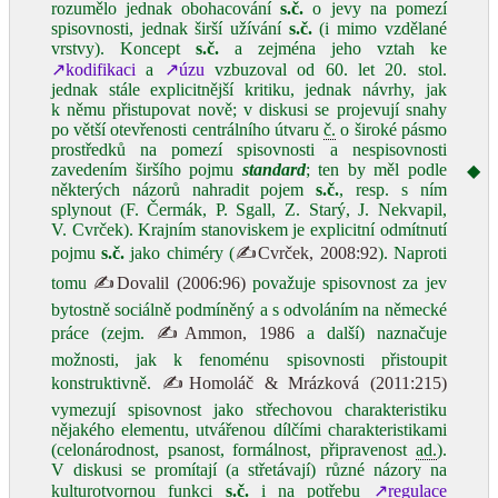
rozumělo jednak obohacování
s.č.
o jevy na pomezí
spisovnosti, jednak širší užívání
s.č.
(i mimo vzdělané
vrstvy). Koncept
s.č.
a zejména jeho vztah ke
↗kodifikaci
a
↗úzu
vzbuzoval od 60. let 20. stol.
jednak stále explicitnější kritiku, jednak návrhy, jak
k němu přistupovat nově; v diskusi se projevují snahy
po větší otevřenosti centrálního útvaru
č.
o široké pásmo
prostředků na pomezí spisovnosti a nespisovnosti
zavedením širšího pojmu
standard
; ten by měl podle
◆
některých názorů nahradit pojem
s.č.
, resp. s ním
splynout (F. Čermák, P. Sgall, Z. Starý, J. Nekvapil,
V. Cvrček). Krajním stanoviskem je explicitní odmítnutí
pojmu
s.č.
jako chiméry (
✍Cvrček, 2008:92
). Naproti
tomu
✍Dovalil (2006:96)
považuje spisovnost za jev
bytostně sociálně podmíněný a s odvoláním na německé
práce (zejm.
✍Ammon, 1986
a další) naznačuje
možnosti, jak k fenoménu spisovnosti přistoupit
konstruktivně.
✍Homoláč & Mrázková (2011:215)
vymezují spisovnost jako střechovou charakteristiku
nějakého elementu, utvářenou dílčími charakteristikami
(celonárodnost, psanost, formálnost, připravenost
ad.
).
V diskusi se promítají (a střetávají) různé názory na
kulturotvornou funkci
s.č.
i na potřebu
↗regulace