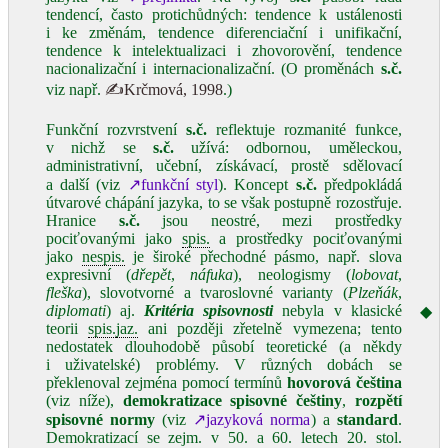
tendencí, často protichůdných: tendence k ustálenosti
i ke změnám, tendence diferenciační i unifikační,
tendence k intelektualizaci i zhovorovění, tendence
nacionalizační i internacionalizační. (O proměnách
s.č.
viz např.
✍Krčmová, 1998
.)
Funkční rozvrstvení
s.č.
reflektuje rozmanité funkce,
v nichž se
s.č.
užívá: odbornou, uměleckou,
administrativní, učební, získávací, prostě sdělovací
a další (viz
↗funkční styl
). Koncept
s.č.
předpokládá
útvarové chápání jazyka, to se však postupně rozostřuje.
Hranice
s.č.
jsou neostré, mezi prostředky
pociťovanými jako
spis.
a prostředky pociťovanými
jako
nespis.
je široké přechodné pásmo, např. slova
expresivní (
dřepět
,
náfuka
), neologismy (
lobovat
,
fleška
), slovotvorné a tvaroslovné varianty (
Plzeňák
,
diplomati
) aj.
Kritéria spisovnosti
nebyla v klasické
◆
teorii
spis.
jaz.
ani později zřetelně vymezena; tento
nedostatek dlouhodobě působí teoretické (a někdy
i uživatelské) problémy. V různých dobách se
překlenoval zejména pomocí termínů
hovorová čeština
(viz níže),
demokratizace spisovné češtiny
,
rozpětí
spisovné normy
(viz
↗jazyková norma
) a
standard
.
Demokratizací se zejm. v 50. a 60. letech 20. stol.