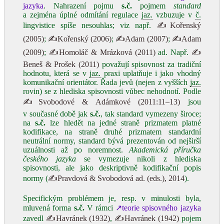
jazyka
. Nahrazení pojmu
s.č.
pojmem
standard
a zejména úplné odmítání regulace
jaz.
vzbuzuje v
č.
lingvistice spíše nesouhlas; viz např.
✍Kořenský
(2005)
;
✍Kořenský (2006)
;
✍Adam (2007)
;
✍Adam
(2009)
;
✍Homoláč & Mrázková (2011)
ad. Např.
✍
Beneš & Prošek (2011)
považují spisovnost za tradiční
hodnotu, která se v
jaz.
praxi uplatňuje i jako vhodný
komunikační orientátor. Řada jevů (nejen z vyšších
jaz.
rovin) se z hlediska spisovnosti vůbec nehodnotí. Podle
✍Svobodové & Adámkové (2011:11–13)
jsou
v současné době jak
s.č.
, tak standard vymezeny široce;
na
s.č.
lze hledět na jedné straně prizmatem platné
kodifikace, na straně druhé prizmatem standardní
neutrální normy, standard bývá prezentován od nejširší
uzuálnosti až po noremnost.
Akademická příručka
českého jazyka
se vymezuje nikoli z hlediska
spisovnosti, ale jako deskriptivně kodifikační popis
normy (
✍Pravdová & Svobodová ad. (eds.), 2014
).
Specifickým problémem je, resp. v minulosti byla,
mluvená forma
s.č.
V rámci
↗teorie spisovného jazyka
zavedl
✍Havránek (1932)
,
✍Havránek (1942)
pojem