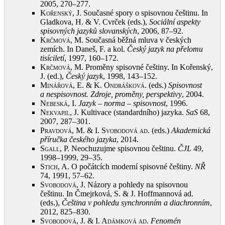
2005, 270–277
.
Kořenský, J.
Současné spory o spisovnou češtinu. In
Gladkova, H. & V. Cvrček (eds.),
Sociální aspekty
spisovných jazyků slovanských
, 2006, 87–92
.
Krčmová, M.
Současná běžná mluva v českých
zemích. In Daneš, F. a kol.
Český jazyk na přelomu
tisíciletí
, 1997, 160–172
.
Krčmová, M.
Proměny spisovné češtiny. In Kořenský,
J. (ed.),
Český jazyk
, 1998, 143–152
.
Minářová, E. & K. Ondrášková
. (eds.)
Spisovnost
a nespisovnost. Zdroje, proměny, perspektivy
, 2004
.
Nebeská, I.
Jazyk – norma – spisovnost
, 1996
.
Nekvapil, J.
Kultivace (standardního) jazyka.
SaS
68,
2007, 287–301
.
Pravdová, M. & I. Svobodová ad
. (eds.)
Akademická
příručka českého jazyka
, 2014
.
Sgall, P.
Neochuzujme spisovnou češtinu.
ČJL
49,
1998–1999, 29–35
.
Stich, A.
O počátcích moderní spisovné češtiny.
NŘ
74, 1991, 57–62
.
Svobodová, J.
Názory a pohledy na spisovnou
češtinu. In Čmejrková, S. & J. Hoffmannová ad.
(eds.),
Čeština v pohledu synchronním a diachronním
,
2012, 825–830
.
Svobodová, J. & I. Adámková ad
.
Fenomén