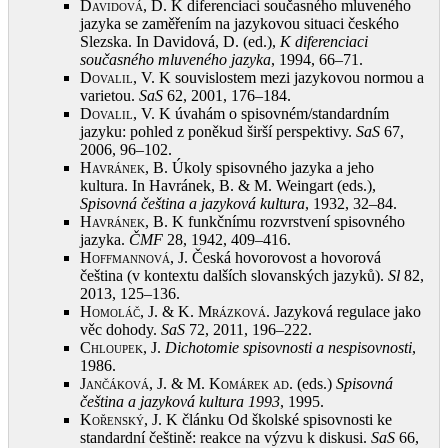
Davidová, D.
K diferenciaci současného mluveného
jazyka se zaměřením na jazykovou situaci českého
Slezska. In Davidová, D. (ed.),
K diferenciaci
současného mluveného jazyka
, 1994, 66–71
.
Dovalil, V.
K souvislostem mezi jazykovou normou a
varietou.
SaS
62, 2001, 176–184
.
Dovalil, V.
K úvahám o spisovném/standardním
jazyku: pohled z poněkud širší perspektivy.
SaS
67,
2006, 96–102
.
Havránek, B.
Úkoly spisovného jazyka a jeho
kultura. In Havránek, B. & M. Weingart (eds.),
Spisovná čeština a jazyková kultura
, 1932, 32–84
.
Havránek, B.
K funkčnímu rozvrstvení spisovného
jazyka.
ČMF
28, 1942, 409–416
.
Hoffmannová, J.
Česká hovorovost a hovorová
čeština (v kontextu dalších slovanských jazyků).
Sl
82,
2013, 125–136
.
Homoláč, J. & K. Mrázková
. Jazyková regulace jako
věc dohody.
SaS
72, 2011, 196–222
.
Chloupek, J.
Dichotomie spisovnosti a nespisovnosti
,
1986
.
Jančáková, J. & M. Komárek ad
. (eds.)
Spisovná
čeština a jazyková kultura 1993
, 1995
.
Kořenský, J.
K článku Od školské spisovnosti ke
standardní češtině: reakce na výzvu k diskusi.
SaS
66,