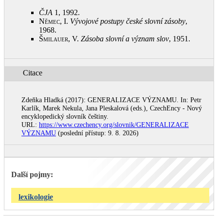
ČJA
1, 1992
.
Němec, I.
Vývojové postupy české slovní zásoby
,
1968
.
Šmilauer, V.
Zásoba slovní a význam slov
, 1951
.
Citace
Zdeňka Hladká (2017): GENERALIZACE VÝZNAMU. In: Petr
Karlík, Marek Nekula, Jana Pleskalová (eds.), CzechEncy - Nový
encyklopedický slovník češtiny.
URL:
https://www.czechency.org/slovnik/GENERALIZACE
VÝZNAMU
(poslední přístup: 9. 8. 2026)
Další pojmy:
lexikologie