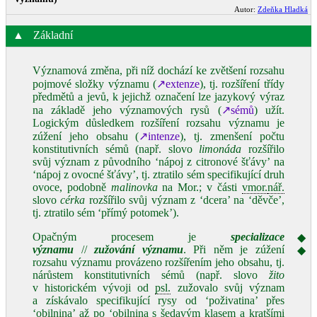
Autor:
Zdeňka Hladká
▲
Základní
Významová změna, při níž dochází ke zvětšení rozsahu
pojmové složky významu (
↗extenze
), tj. rozšíření třídy
předmětů a jevů, k jejichž označení lze jazykový výraz
na základě jeho významových rysů (
↗sémů
) užít.
Logickým důsledkem rozšíření rozsahu významu je
zúžení jeho obsahu (
↗intenze
), tj. zmenšení počtu
konstitutivních sémů (např. slovo
limonáda
rozšířilo
svůj význam z původního ‘nápoj z citronové šťávy’ na
‘nápoj z ovocné šťávy’, tj. ztratilo sém specifikující druh
ovoce, podobně
malinovka
na Mor.; v části
vmor.
nář.
slovo
cérka
rozšířilo svůj význam z ‘dcera’ na ‘děvče’,
tj. ztratilo sém ‘přímý potomek’).
Opačným procesem je
specializace
◆
významu
//
zužování významu
. Při něm je zúžení
◆
rozsahu významu provázeno rozšířením jeho obsahu, tj.
nárůstem konstitutivních sémů (např. slovo
žito
v historickém vývoji od
psl.
zužovalo svůj význam
a získávalo specifikující rysy od ‘poživatina’ přes
‘obilnina’ až po ‘obilnina s šedavým klasem a kratšími