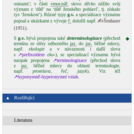
osinami’; v části
vmor.
nář.
slovo
děcko
zúžilo svůj
význam z ‘dítě’ na ‘dítě ženského pohlaví’, tj. získalo
rys ‘ženskost’). Různé typy
g.v.
a specializace významu
popsal a ukázkami z vývoje
č.
doložil např.
✍Šmilauer
(1951)
.
S
g.v.
bývá propojena také
determinologizace
(přechod
◆
termínu ze sféry odborného
jaz.
do
jaz.
běžné mluvy,
např.
ekologie
a v návaznosti i další slova
s
↗prefixoidem
eko‑
), se specializací významu bývá
naopak propojena
↗terminologizace
(přechod slova
z
jaz.
běžné mluvy do oblasti terminologie,
např.
promluva
,
řeč
,
jazyk
). Viz též
↗hyponymně‑hyperonymní vztah
.
▲
Rozšiřující
Literatura