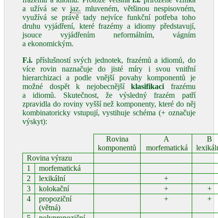
a užívá se v
jaz.
mluveném, většinou nespisovném,
využívá se právě tady nejvíce funkční potřeba toho
druhu vyjádření, které frazémy a idiomy představují,
jsouce vyjádřením neformálním, vágním
a ekonomickým.
F.i.
příslušností svých jednotek, frazémů a idiomů, do
více rovin naznačuje do jisté míry i svou vnitřní
hierarchizaci a podle vnější povahy komponentů je
možné dospět k nejobecnější
klasifikaci
frazému
a idiomů. Skutečnost, že výsledný frazém patří
zpravidla do roviny vyšší než komponenty, které do něj
kombinatoricky vstupují, vystihuje schéma (+ označuje
výskyt):
Rovina
A
B
komponentů
‪ morfematická
lexikál
Rovina výrazu
1
morfematická
2
lexikální
+
3
kolokační
+
+
4
propoziční
+
+
(větná)
5
polypropoziční