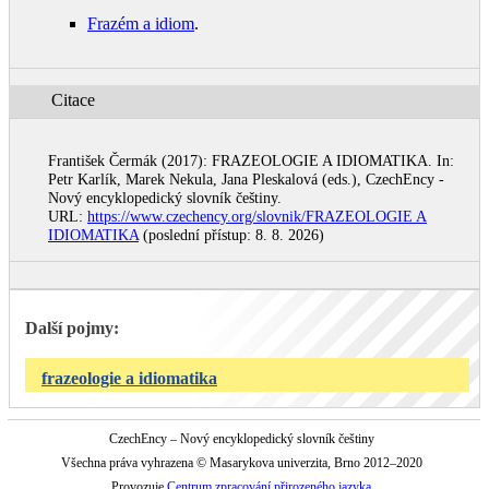
Frazém a idiom
.
Citace
František Čermák (2017): FRAZEOLOGIE A IDIOMATIKA. In:
Petr Karlík, Marek Nekula, Jana Pleskalová (eds.), CzechEncy -
Nový encyklopedický slovník češtiny.
URL:
https://www.czechency.org/slovnik/FRAZEOLOGIE A
IDIOMATIKA
(poslední přístup: 8. 8. 2026)
Další pojmy:
frazeologie a idiomatika
CzechEncy – Nový encyklopedický slovník češtiny
Všechna práva vyhrazena © Masarykova univerzita, Brno 2012–2020
Provozuje
Centrum zpracování přirozeného jazyka