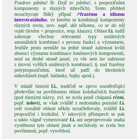
Pozdrav pánbu!
B:
Dejž to pánbu!
, s propozičními
komponenty u různých mluvčích). Tento přehled
nezachycuje řídký případ
↗
frazému a idiomu
interstratálního
, ve kterém se kombinují komponenty
různých rovin, srov. např.
dát někomu, co se do něj
vejde
(lexém + propozice, resp. klauze). Oblast
f.i.
tudíž
zahrnuje všechny relevantní typy ustálených
anomálních kombinací s pevnou funkcí a významem.
Jestliže proto nemůže na jedné straně zahrnout kvůli
absenci významu kombinace fonémových komponentů,
není na druhé straně jasné, co vše sem lze zahrnout
z úrovní vyšších ustálených kombinací, tj. nad frazémy
polypropozičními, které už patří do literárních
mikrožánrů (např. hádanky, bajky apod.).
V mladé historii
f.i.
, tradičně se zprvu soustřeďující
především na povědomou oblast kolokačních frazémů
(pod různými názvy, zvl. ne zcela jasně chápaná
rčení
,
popř.
úsloví
), se však zvláště z nedostatku poznání
f.i.
celé rozsáhlé oblasti někdy nezačleňovaly, zvláště
f.i.
propoziční i lexikální. V takových přístupech se pak
u takto vágně vymezované
f.i.
ani neprojevovala snaha
vystihnout tyto oblasti jinak a nechávaly se zcela bez
povšimnutí, popř. vysvětlení.