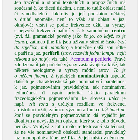
Jen frazémů a idiomů lexikálních a propozičních má
současná
č.
ke třiceti tisícům, a není to tudíž oblast malá
či zanedbatelná. Jakkoliv je její podstatou některý
z druhů anomálie, není to však ani oblast v
jaz.
okrajová; vrství se podle frekvence užití na výrazy
s nejvyšší frekvencí patřící v
č.
k samotnému
centru
(zvl.
f.i.
gramatické povahy jako
že jo
,
co když
,
to je
jedno
), zatímco jiné
f.i.
jsou užívány středně často (
vzít
do zaječích
,
mít nahnáno
) a konečně další jsou řídké
a patří na jaz.
periferii
(srov.
rozsvítit jednu lampu
,
nejít
někomu do noty
); viz také
↗centrum a periferie
. Právě
zde lze najít jak početné výrazy zastarávající a klišé, tak
některé neologismy a výrazy módní (srov.
To je
o něčem jiném
). Z typických
nominativních
aspektů
dalších je charakteristická jak nominativní paralelnost
k
jaz.
pojmenováním pravidelným, tak nominativní
jedinečnost či aspoň priorita. Takto paralelním
frazeologickým pojmenováním ke slovesu
utéct
je
např.
vzít roha
s určitým rozdílem ve frekvenci
a distribuci užití, zatímco význam a funkce
být hned na
koni
se pravidelným pojmenováním dá vyjádřit jen
dlouhým a nevýstižným opisem, který se z toho důvodu
neužívá. Vyplývá z toho málo reflektovaná skutečnost,
že ne vše nominativně obslouží standardní pravidelný
jaz.
monopolně a lépe než
f.i.
a že její místo v něm není