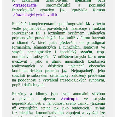
K základním deskriptivním aplikacím patří
↗
frazeografie
, shromažďující a popisující
frazeologické výrazivo
jaz.
, zpravidla formou
↗frazeologických slovníků
.
Funkčně komplementární spolufungování
f.i.
v textu
vedle pojmenování pravidelných naznačuje i funkční
souvztažnost
f.i.
s lexikálním systémem ustálených
pojmenování pravidelných. Lze tudíž v úhrnu frazémů
a idiomů
č.
, které patří především do paradigmat
formálních, sémantických a funkčních, spatřovat ve
smyslu paradigmatiky i specifický
systém
, resp.
nominativní subsystém. V odlišném smyslu lze o něm
uvažovat i jako o úhrnu anomálních kombinací
realizovaných v důsledku uplatnění obecného
kombinatorického principu jaz. Nejnápadnější jeho
součástí je subsystém sémantický, založený především
na podobnosti a vytváření frazeologických synonym,
popř. i dalších typů.
Frazémy a idiomy jsou svou anomální stavbou
a povahou projevem
↗
entropie
ve smyslu
neprediktabilnosti a náhodnosti svého vzniku (frazémů
už existujících stejně tak jako budoucích). Avšak
i z hlediska komunikativního zapojení a využití lze