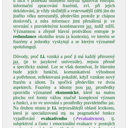
u nich v poněkud odlišném smyslu spatřovat entropii:
informační zpracování frazémů, zvl. při jejich
dekódování, je vždy složitější a vrstevnatější (děti jim do
jistého věku nerozumějí, především protože je chápou
doslovně), a míra informace jimi přenášená je ve
srovnání s pravidelnými kombinacemi
jaz.
tudíž nižší.
Významnou a zřejmě hlavní protiváhou entropie je
redundance
okolního textu (a kontextu), ve kterém se
frazémy a jednotky vyskytují a se kterým významně
spolufungují.
Důvody, proč
f.i.
vzniká a proč ji má každý přirozený
jaz.
(je to jazykové univerzále), nejsou přesně
a specificky známé. Lze se však domnívat, že hlavním
bude jejich funkční, komunikativní výhodnost
a potřebnost, reflektovaná pokaždé, když vznikne nový
frazém a idiom. Ta spočívá především ve dvou
aspektech. Frazémy a idiomy jsou
jaz.
prostředky
zpravidla významně
ekonomické
, které na malou
plochu své formy vážou značně komplexní význam
a funkci, a to ve srovnání s prostředky pravidelného jaz.
Na druhou stranu je
f.i.
nejrozsáhlejší oblastí lexikonu,
která je specializovaná mj. na pragmatické funkce
vyjadřování
evaluativního
(
↗evaluativnost
), tj.
subjektivní a často i emocionální evaluace v postojích