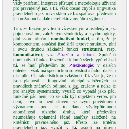
vždy periferní. Integrace přístupů a metodologie užívané
pro pravidelný
jaz.
a
f.i.
však dosud chybí a lingvistika
pravidelného
jaz.
mívá sklon ve
f.i.
spatřovat především
jen nežádoucí a dále nereflektovaný úhrn výjimek.
Tím, že frazém je v textu víceslovným a ustáleným
jaz.
pojmenováním, založeným sémioticky a psychologicky,
plní svou primární
nominativní funkci
, a tím, že je
komponentem, součástí jisté širší textové struktury, plní
i svou druhou základní funkci
strukturní
, resp.
komunikativní
; viz
↗frazém a idiom
. Společná
nominativní funkce frazémů a idiomů všech typů oblasti
f.i.
se řadí především do
↗
lexikologie
; v dalších
ohledech však má specifickou souvislost s řadou dalších
disciplín. Charakteristickou zvláštností
f.i.
však je, že tu
jsou platnosti a fungování principů založených na
pravidlech známých odjinud z
jaz.
zrušeny a nelze je
pro analýzu systematicky využít: co vypadá jako pád,
funkčně pád není, co se zdá být objektem verba, jím
není, slovo tu není slovem se svým povědomým
významem apod. Je to dáno všydypřítomnou
anomálností různého druhu, která především
neumožňuje uplatnění řádné analýzy založené na
kritériích pravidelného jaz. Přesto lze kritéria
pravidelného
jaz.
využít v
f.i.
aspoň na úrovni