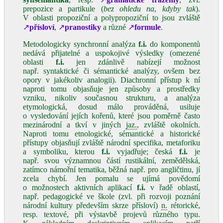
prepozice a partikule (
bez ohledu na
,
kdyby tak
).
V oblasti propoziční a polypropoziční to jsou zvláště
↗
přísloví
,
↗
pranostiky
a různé
↗
formule
.
Metodologicky synchronní analýza
f.i.
do komponentů
nedává přijatelné a uspokojivé výsledky (omezené
oblasti
f.i.
jen zdánlivě nabízejí možnost
např. syntaktické či sémantické analýzy, ovšem bez
opory v jakékoliv analogii). Diachronní přístup k ní
naproti tomu objasňuje jen způsoby a prostředky
vzniku, nikoliv současnou strukturu, a analýza
etymologická, dosud málo prováděná, usiluje
o vysledování jejích kořenů, které jsou poměrně často
mezinárodní a tkví v jiných
jaz.
, zvláště okolních.
Naproti tomu etnologické, sémantické a historické
přístupy objasňují zvláště národní specifika, metaforiku
a symboliku, kterou
f.i.
vyjadřuje; česká
f.i.
je
např. svou významnou částí rustikální, zemědělská,
zatímco námořní tematika, běžná např. pro angličtinu, jí
zcela chybí. Jen pomalu se ujímá povědomí
o možnostech aktivních aplikací
f.i.
v řadě oblastí,
např. pedagogické ve škole (zvl. při rozvoji poznání
národní kultury především skrze přísloví)
n.
rétorické,
resp. textové, při výstavbě projevů různého typu.