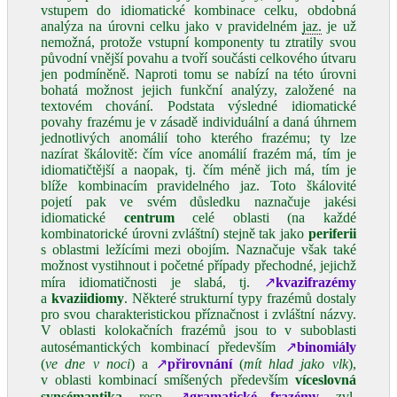
vstupem do idiomatické kombinace celku, obdobná
analýza na úrovni celku jako v pravidelném
jaz.
je už
nemožná, protože vstupní komponenty tu ztratily svou
původní vnější povahu a tvoří součásti celkového útvaru
jen podmíněně. Naproti tomu se nabízí na této úrovni
bohatá možnost jejich funkční analýzy, založené na
textovém chování. Podstata výsledné idiomatické
povahy frazému je v zásadě individuální a daná úhrnem
jednotlivých anomálií toho kterého frazému; ty lze
nazírat škálovitě: čím více anomálií frazém má, tím je
idiomatičtější a naopak, tj. čím méně jich má, tím je
blíže kombinacím pravidelného jaz. Toto škálovité
pojetí pak ve svém důsledku naznačuje jakési
idiomatické
centrum
celé oblasti (na každé
kombinatorické úrovni zvláštní) stejně tak jako
periferii
s oblastmi ležícími mezi obojím. Naznačuje však také
možnost vystihnout i početné případy přechodné, jejichž
míra idiomatičnosti je slabá, tj.
↗
kvazifrazémy
a
kvaziidiomy
. Některé strukturní typy frazémů dostaly
pro svou charakteristickou příznačnost i zvláštní názvy.
V oblasti kolokačních frazémů jsou to v suboblasti
autosémantických kombinací především
↗
binomiály
(
ve dne v noci
) a
↗
přirovnání
(
mít hlad jako vlk
),
v oblasti kombinací smíšených především
víceslovná
synsémantika
, resp.
↗
gramatické frazémy
, zvl.