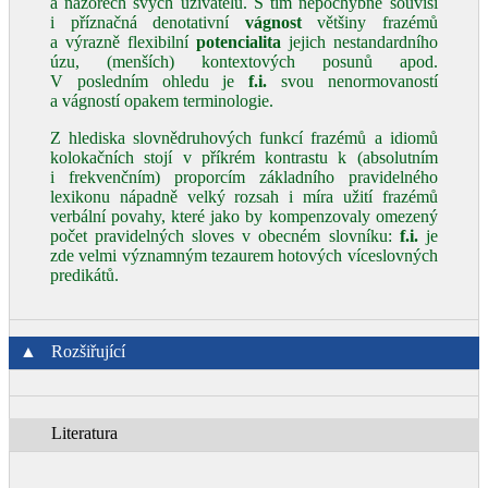
a názorech svých uživatelů. S tím nepochybně souvisí
i příznačná denotativní
vágnost
většiny frazémů
a výrazně flexibilní
potencialita
jejich nestandardního
úzu, (menších) kontextových posunů apod.
V posledním ohledu je
f.i.
svou nenormovaností
a vágností opakem terminologie.
Z hlediska slovnědruhových funkcí frazémů a idiomů
kolokačních stojí v příkrém kontrastu k (absolutním
i frekvenčním) proporcím základního pravidelného
lexikonu nápadně velký rozsah i míra užití frazémů
verbální povahy, které jako by kompenzovaly omezený
počet pravidelných sloves v obecném slovníku:
f.i.
je
zde velmi významným tezaurem hotových víceslovných
predikátů.
▲
Rozšiřující
Literatura