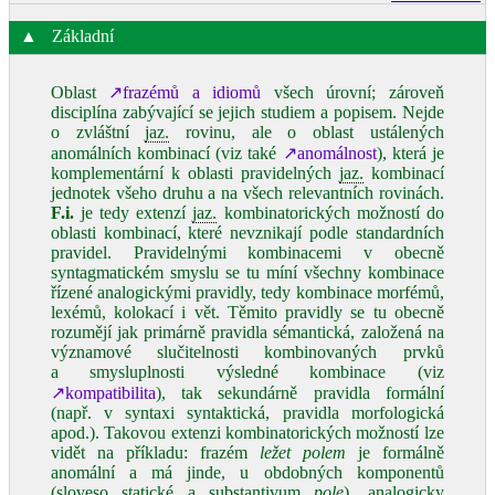
▲
Základní
Oblast
↗frazémů a idiomů
všech úrovní; zároveň
disciplína zabývající se jejich studiem a popisem. Nejde
o zvláštní
jaz.
rovinu, ale o oblast ustálených
anomálních kombinací (viz také
↗anomálnost
), která je
komplementární k oblasti pravidelných
jaz.
kombinací
jednotek všeho druhu a na všech relevantních rovinách.
F.i.
je tedy extenzí
jaz.
kombinatorických možností do
oblasti kombinací, které nevznikají podle standardních
pravidel. Pravidelnými kombinacemi v obecně
syntagmatickém smyslu se tu míní všechny kombinace
řízené analogickými pravidly, tedy kombinace morfémů,
lexémů, kolokací i vět. Těmito pravidly se tu obecně
rozumějí jak primárně pravidla sémantická, založená na
významové slučitelnosti kombinovaných prvků
a smysluplnosti výsledné kombinace (viz
↗kompatibilita
), tak sekundárně pravidla formální
(např. v syntaxi syntaktická, pravidla morfologická
apod.). Takovou extenzi kombinatorických možností lze
vidět na příkladu: frazém
ležet polem
je formálně
anomální a má jinde, u obdobných komponentů
(sloveso statické a substantivum
pole
), analogicky