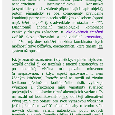
nenalezitelnou instrumentálovou konstrukci
(a syntakticky cosi vzdáleně připomínající např. objekt);
přitom sémanticky se oba komponenty pravidelně
kombinují pouze tímto zcela odlišným způsobem (oproti
např.
ležet na poli
, tj. s adverbiále na otázku „kde?“).
Diachronně anomální frazeologické kombinace
vznikaly různým způsobem, u
↗kolokačních frazémů
zvláště skrze přirovnání a individuální
↗metafory
,
a můžou mj. dnes odrážet i rezidua kombinatorických
možností dříve běžných, diachronních, které dnešní
jaz.
systém už opustil.
F.i.
je značně rozrůzněna i stylisticky, v plném stylovém
rozpětí dnešní
č.
, od frazémů a idiomů argotických až
po poetické; většina má povahu mluvenou
(a nespisovnou, i když aspekt spisovnosti tu není
žádným kritériem). Protože není na rozdíl od zbytku
lexikonu předmětem kodifikačního úsilí, vykazuje
výraznou a přirozenou míru variability (variace)
projevující se množstvím různě alternujících
variant
. Ty
na rozdíl od kodifikovaného
jaz.
odrážejí alternativní
vývoj
jaz.
v této oblasti; pro svou výrazovou výstižnost
je
f.i.
předmětem zvlášť nápadné snahy o tvorbu stále
nových obměn, variant autorských, popř. nových
frazémů a idiomů. Protože většina
f.i.
přirozeně vzniká