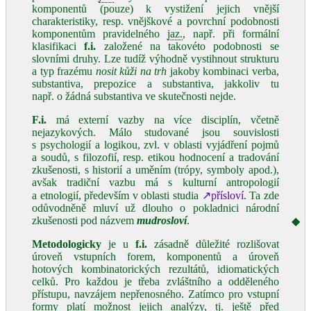
komponentů (pouze) k vystižení jejich vnější
charakteristiky, resp. vnějškové a povrchní podobnosti
komponentům pravidelného
jaz.
, např. při formální
klasifikaci
f.i.
založené na takovéto podobnosti se
slovními druhy. Lze tudíž výhodně vystihnout strukturu
a typ frazému
nosit kůži na trh
jakoby kombinaci verba,
substantiva, prepozice a substantiva, jakkoliv tu
např. o žádná substantiva ve skutečnosti nejde.
F.i.
má externí vazby na více disciplín, včetně
nejazykových. Málo studované jsou souvislosti
s psychologií a logikou, zvl. v oblasti vyjádření pojmů
a soudů, s filozofií, resp. etikou hodnocení a tradování
zkušenosti, s historií a uměním (trópy, symboly apod.),
avšak tradiční vazbu má s kulturní antropologií
a etnologií, především v oblasti studia
↗přísloví
. Ta zde
odůvodněně mluví už dlouho o pokladnici národní
zkušenosti pod názvem
mudrosloví
.
◆
Metodologicky
je u
f.i.
zásadně důležité rozlišovat
úroveň vstupních forem, komponentů a úroveň
hotových kombinatorických rezultátů, idiomatických
celků. Pro každou je třeba zvláštního a odděleného
přístupu, navzájem nepřenosného. Zatímco pro vstupní
formy platí možnost jejich analýzy, tj. ještě před