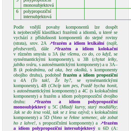
monosubjektová
6
polypropoziční
intersubjektová
Podle vnější povahy komponentů lze dospět
k nejobecnější klasifikaci frazémů a idiomů, u které se
vychází z příslušnosti komponentů do stejné roviny
(strata), srov. 2A
↗
frazém a idiom lexikální
(
najít
,
předsevzetí
), dále
↗
frazém a idiom kolokační
v různém smyslu u 3A (
ke všemu
,
co do
,
co když
, se
synsémantickými komponenty), u 3B (
chytat lelky
,
jablko sváru
, s autosémantickými komponenty) a u 3A–
B (
k polednímu
,
od oka
,
bez okolků
, s komponenty
obojího druhu), podobně
frazém a idiom propoziční
u 4A (
To tak!
,
Že by?
, se synsémantickými
komponenty), 4B (
Chcíp tam pes
,
Pozdě bycha honit
,
s autosémantickými komponenty) a 4C (s kolokačními
komponenty) a frazém a idiom polypropoziční dvojího
druhu:
↗
frazém a idiom polypropoziční
monosubjektový
u 5C (
Mladý kurvy, starý modlářky
;
Jak se do lesa volá, tak se z lesa ozývá
; s kolokačními
komponenty) a 5D (
Vono se řekne semenec, ale zobat
ho z lahve!
, s propozičními komponenty) a
↗
frazém
a idiom polypropoziční
intersubjektový
u 6D (A: