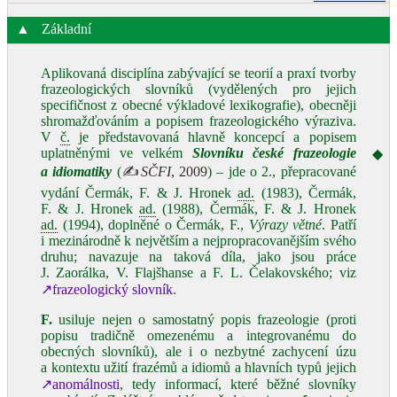
▲
Základní
Aplikovaná disciplína zabývající se teorií a praxí tvorby
frazeologických slovníků (vydělených pro jejich
specifičnost z obecné výkladové lexikografie), obecněji
shromažďováním a popisem frazeologického výraziva.
V
č.
je představovaná hlavně koncepcí a popisem
uplatněnými ve velkém
Slovníku české frazeologie
◆
a idiomatiky
(
✍
SČFI
, 2009
) – jde o 2., přepracované
vydání Čermák, F. & J. Hronek
ad.
(1983), Čermák,
F. & J. Hronek
ad.
(1988), Čermák, F. & J. Hronek
ad.
(1994), doplněné o Čermák, F.,
Výrazy větné
. Patří
i mezinárodně k největším a nejpropracovanějším svého
druhu; navazuje na taková díla, jako jsou práce
J. Zaorálka, V. Flajšhanse a F. L. Čelakovského; viz
↗frazeologický slovník
.
F.
usiluje nejen o samostatný popis frazeologie (proti
popisu tradičně omezenému a integrovanému do
obecných slovníků), ale i o nezbytné zachycení úzu
a kontextu užití frazémů a idiomů a hlavních typů jejich
↗anomálnosti
, tedy informací, které běžné slovníky