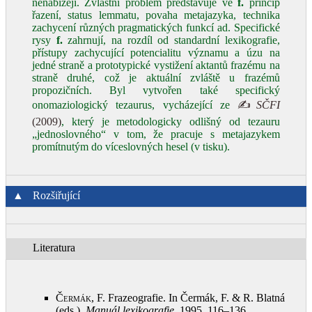
nenabízejí. Zvláštní problém představuje ve
f.
princip
řazení, status lemmatu, povaha metajazyka, technika
zachycení různých pragmatických funkcí ad. Specifické
rysy
f.
zahrnují, na rozdíl od standardní lexikografie,
přístupy zachycující potencialitu významu a úzu na
jedné straně a prototypické vystižení aktantů frazému na
straně druhé, což je aktuální zvláště u frazémů
propozičních. Byl vytvořen také specifický
onomaziologický tezaurus, vycházející ze
✍
SČFI
(2009)
, který je metodologicky odlišný od tezauru
„jednoslovného“ v tom, že pracuje s metajazykem
promítnutým do víceslovných hesel (v tisku).
▲
Rozšiřující
Literatura
Čermák, F.
Frazeografie. In Čermák, F. & R. Blatná
(eds.),
Manuál lexikografie
, 1995, 116–136
.