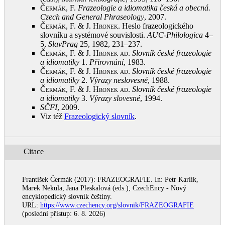
Čermák, F.
Frazeologie a idiomatika česká a obecná.
Czech and General Phraseology
, 2007
.
Čermák, F. & J. Hronek
. Heslo frazeologického
slovníku a systémové souvislosti.
AUC‑Philologica
4–
5,
SlavPrag
25, 1982, 231–237
.
Čermák, F. & J. Hronek ad
.
Slovník české frazeologie
a idiomatiky
1.
Přirovnání
, 1983
.
Čermák, F. & J. Hronek ad
.
Slovník české frazeologie
a idiomatiky
2.
Výrazy neslovesné
, 1988
.
Čermák, F. & J. Hronek ad
.
Slovník české frazeologie
a idiomatiky
3.
Výrazy slovesné
, 1994
.
SČFI
, 2009
.
Viz též
Frazeologický slovník
.
Citace
František Čermák (2017): FRAZEOGRAFIE. In: Petr Karlík,
Marek Nekula, Jana Pleskalová (eds.), CzechEncy - Nový
encyklopedický slovník češtiny.
URL:
https://www.czechency.org/slovnik/FRAZEOGRAFIE
(poslední přístup: 6. 8. 2026)