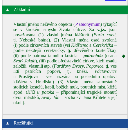
▲
Základní
Vlastní jméno neživého objektu (
↗abionymum
) týkající
se v širokém smyslu života církve. Za
v.j.s.
jsou
považována (1) vlastní jména klášterů (
Porta coeli
,
tj. Nebeská brána). (2) Vlastní jména osad zvolená
(i) podle církevních staveb (vsi
Klášterec
a
Cerekvička –
podle někdejší cerekvičky, tj. dřevěného kostelíčka),
(ii) podle patrona tamního kostela –
patrocinia
(osada
◆
Svatý Jakub
), (iii) podle představitelů církve, kteří osadu
založili, vlastnili atp. (
Farářovy Dvory
,
Popovice
, tj. ves
lidí patřících popovi, tj. knězi,
Václavovice
u Prostějova – ves nazvána po posledním opatovi
kláštera v Hradisku). (3) Vlastní jména samostatně
stojících kostelů, kaplí, božích muk, poutních míst, křížů
apod. (
Kříž u potoka
– připomínající tragické utonutí
dvou mladíků,
Svatý Ján
– socha sv. Jana Křtitele a její
okolí).
▲
Rozšiřující