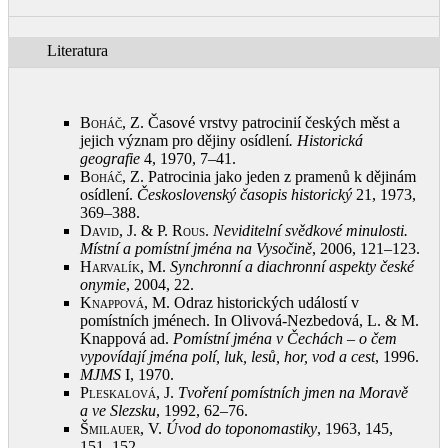
Literatura
Boháč, Z.
Časové vrstvy patrocinií českých měst a
jejich význam pro dějiny osídlení
. Historická
geografie
4, 1970, 7–41
.
Boháč, Z.
Patrocinia jako jeden z pramenů k dějinám
osídlení.
Československý časopis historický
21, 1973,
369–388
.
David, J. & P. Rous
.
Neviditelní svědkové minulosti.
Místní a pomístní jména na Vysočině
, 2006, 121–123
.
Harvalík, M.
Synchronní a diachronní aspekty české
onymie
, 2004, 22
.
Knappová, M.
Odraz historických událostí v
pomístních jménech. In Olivová-Nezbedová, L. & M.
Knappová ad.
Pomístní jména v Čechách – o čem
vypovídají jména polí, luk, lesů, hor, vod a cest
, 1996
.
MJMS
I, 1970
.
Pleskalová, J.
Tvoření pomístních jmen na Moravě
a ve Slezsku
, 1992, 62–76
.
Šmilauer, V.
Úvod do toponomastiky
, 1963, 145,
151–152
.