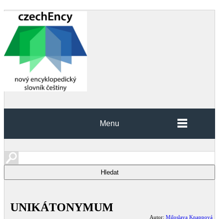
Menu
UNIKÁTONYMUM
Autor:
Miloslava Knappová