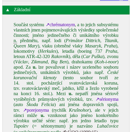
▲
Základní
Součást systému
↗chrématonym
, a to jejich subsystému
vlastních jmen pojmenovávajících výsledky společenské
činnosti; jméno jedinečného či unikátního výrobku
n.
předmětu, např. lodi (
Primátor Dittrich
,
Titanik
,
Queen Mary
), vlaku (obrněné vlaky
Masaryk
,
Praha
),
lokomotivy (
Herkules
), letadla (boeing 737
Praha
,
letoun ATR‑42‑320
Rakovník
), děla (
Car Puška
), zvonu
(
Václav
,
Zikmund
,
Big Ben
), drahokamu (
Koh‑i‑noor
)
apod. Za
u.
lze považovat i název uceleného souboru
jedinečných, unikátních výrobků, jako např.
České
korunovační klenoty
(tento soubor tvoří ze
14. stol. pocházející svatováclavská koruna,
tzv. svatováclavský meč, jablko, kříž a žezlo vyrobené
na konci 16. stol.). Mezi
u.
nepatří jména sériově
vyráběných průmyslových výrobků, tzv.
↗sérionyma
(auto
Škoda Felicia
) ani jména dopravních spojů,
tzv.
↗porejonyma
(rychlík
Krušnohor
), ale v jejich
rámci může
u.
vzniknout jako jméno konkrétního
výrobku určité série: např. jen jedno letadlo typu
Tupolev
(= sérionymum) je nazváno
Luhačovice