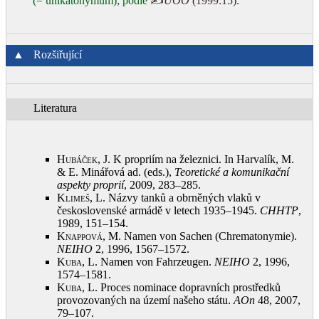
(= unikátonymum); podle
✍
ÚOO
(1999:15)
.
▲
Rozšiřující
Literatura
Hubáček, J.
K propriím na železnici. In Harvalík, M.
& E. Minářová ad. (eds.),
Teoretické a komunikační
aspekty proprií
, 2009, 283–285
.
Klimeš, L.
Názvy tanků a obrněných vlaků v
československé armádě v letech 1935–1945.
CHHTP
,
1989, 151–154
.
Knappová, M.
Namen von Sachen (Chrematonymie).
NEIHO
2, 1996, 1567–1572
.
Kuba, L.
Namen von Fahrzeugen.
NEIHO
2, 1996,
1574–1581
.
Kuba, L.
Proces nominace dopravních prostředků
provozovaných na území našeho státu.
AOn
48, 2007,
79–107
.