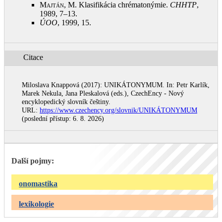
Majtán, M.
Klasifikácia chrématonýmie.
CHHTP
,
1989, 7–13
.
ÚOO
, 1999, 15
.
Citace
Miloslava Knappová (2017): UNIKÁTONYMUM. In: Petr Karlík,
Marek Nekula, Jana Pleskalová (eds.), CzechEncy - Nový
encyklopedický slovník češtiny.
URL:
https://www.czechency.org/slovnik/UNIKÁTONYMUM
(poslední přístup: 6. 8. 2026)
Další pojmy:
onomastika
lexikologie