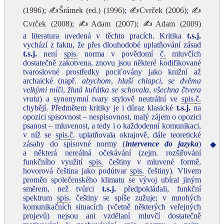
(1996)
;
✍Šrámek (ed.) (1996)
;
✍Cvrček (2006)
;
✍
Cvrček (2008)
;
✍Adam (2007)
;
✍Adam (2009)
a literatura uvedená v těchto pracích. Kritika
t.s.j.
vychází z faktu, že přes dlouhodobé uplatňování zásad
t.s.j.
není
spis.
norma v povědomí
č.
mluvčích
dostatečně zakotvena, znovu jsou některé kodifikované
tvaroslovné prostředky pociťovány jako knižní až
archaické (např.
abychom
,
hluší chlapci
,
se dvěma
velkými míči
,
žlutá kuřátka se schovala
,
všechna čtvera
vrata
) a synonymní tvary stylově neutrální ve
spis.
č.
chybějí. Předmětem kritiky je i důraz klasické
t.s.j.
na
opozici spisovnost – nespisovnost, malý zájem o opozici
psanost – mluvenost, a tedy i o každodenní komunikaci,
v níž se
spis.
č.
uplatňovala okrajově, dále teoretické
zásahy do spisovné normy (
intervence do jazyka
)
◆
a některá nereálná očekávání (zejm. rozšiřování
funkčního využití
spis.
češtiny v mluvené formě,
hovorová čeština jako podútvar
spis.
češtiny). Vlivem
proměn společenského klimatu se vývoj ubíral jiným
směrem, než tvůrci
t.s.j.
předpokládali, funkční
spektrum
spis.
češtiny se spíše zužuje; v mnohých
komunikačních situacích (včetně některých veřejných
projevů) nejsou ani vzdělaní mluvčí dostatečně