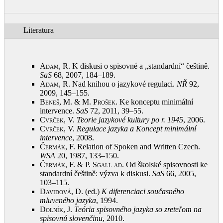
Literatura
Adam, R.
K diskusi o spisovné a „standardní“ češtině.
SaS
68, 2007, 184–189
.
Adam, R.
Nad knihou o jazykové regulaci.
NŘ
92,
2009, 145–155
.
Beneš, M. & M. Prošek
. Ke konceptu minimální
intervence.
SaS
72, 2011, 39–55
.
Cvrček, V.
Teorie jazykové kultury po r. 1945
, 2006
.
Cvrček, V.
Regulace jazyka a Koncept minimální
intervence
, 2008
.
Čermák, F.
Relation of Spoken and Written Czech.
WSA
20, 1987, 133–150
.
Čermák, F. & P. Sgall ad
. Od školské spisovnosti ke
standardní češtině: výzva k diskusi.
SaS
66, 2005,
103–115
.
Davidová, D.
(ed.)
K diferenciaci současného
mluveného jazyka
, 1994
.
Dolník, J.
Teória spisovného jazyka so zreteľom na
spisovnú slovenčinu
, 2010
.