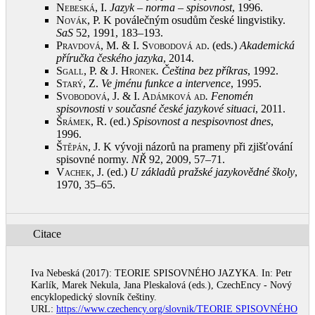
Nebeská, I.
Jazyk – norma – spisovnost
, 1996
.
Novák, P.
K poválečným osudům české lingvistiky.
SaS
52, 1991, 183–193
.
Pravdová, M. & I. Svobodová ad
. (eds.)
Akademická
příručka českého jazyka
, 2014
.
Sgall, P. & J. Hronek
. Čeština bez příkras
, 1992
.
Starý, Z.
Ve jménu funkce a intervence
, 1995
.
Svobodová, J. & I. Adámková ad
. Fenomén
spisovnosti v současné české jazykové situaci
, 2011
.
Šrámek, R.
(ed.)
Spisovnost a nespisovnost dnes
,
1996
.
Štěpán, J.
K vývoji názorů na prameny při zjišťování
spisovné normy.
NŘ
92, 2009, 57–71
.
Vachek, J.
(ed.)
U základů pražské jazykovědné školy
,
1970, 35–65
.
Citace
Iva Nebeská (2017): TEORIE SPISOVNÉHO JAZYKA. In: Petr
Karlík, Marek Nekula, Jana Pleskalová (eds.), CzechEncy - Nový
encyklopedický slovník češtiny.
URL:
https://www.czechency.org/slovnik/TEORIE SPISOVNÉHO