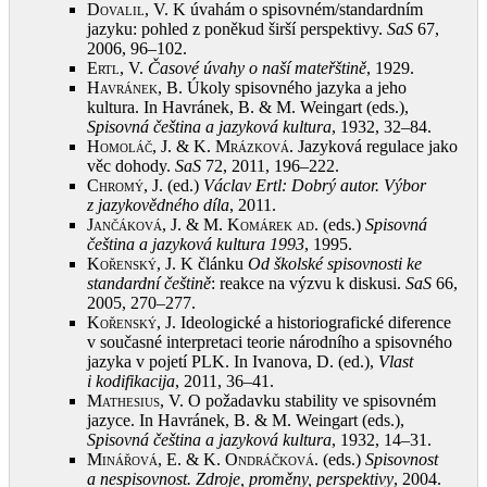
Dovalil, V.
K úvahám o spisovném/standardním
jazyku: pohled z poněkud širší perspektivy.
SaS
67,
2006, 96–102
.
Ertl, V.
Časové úvahy o naší mateřštině
, 1929
.
Havránek, B.
Úkoly spisovného jazyka a jeho
kultura. In Havránek, B. & M. Weingart (eds.),
Spisovná čeština a jazyková kultura
, 1932, 32–84
.
Homoláč, J. & K. Mrázková
. Jazyková regulace jako
věc dohody.
SaS
72, 2011, 196–222
.
Chromý, J.
(ed.)
Václav Ertl: Dobrý autor. Výbor
z jazykovědného díla
, 2011
.
Jančáková, J. & M. Komárek ad
. (eds.)
Spisovná
čeština a jazyková kultura 1993
, 1995
.
Kořenský, J.
K článku
Od školské spisovnosti ke
standardní češtině
: reakce na výzvu k diskusi.
SaS
66,
2005, 270–277
.
Kořenský, J.
Ideologické a historiografické diference
v současné interpretaci teorie národního a spisovného
jazyka v pojetí PLK. In Ivanova, D. (ed.),
Vlast
i kodifikacija
, 2011, 36–41
.
Mathesius, V.
O požadavku stability ve spisovném
jazyce. In Havránek, B. & M. Weingart (eds.),
Spisovná čeština a jazyková kultura
, 1932, 14–31
.
Minářová, E. & K. Ondráčková
. (eds.)
Spisovnost
a nespisovnost. Zdroje, proměny, perspektivy
, 2004
.