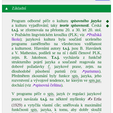
▲
Základní
Program odborné péče o kulturu
spisovného jazyka
◆
a kulturu vyjadřování; taky
teorie spisovnosti
. Česká
◆
t.s.j.
se zformovala na přelomu 20. a 30. let 20. stol.
v Pražském lingvistickém kroužku (PLK; viz
↗Pražská
škola
); jazyková kultura byla součástí uceleného
programu zaměřeného na všeobecnou vzdělanost
a kulturnost. Hlavními autory
t.s.j.
jsou B. Havránek
a V. Mathesius, podíleli se na ní i další členové PLK,
zejm. R. Jakobson.
T.s.j.
vycházela z funkčně
strukturního pojetí jazyka a současně reagovala na
dobové požadavky
č.
jazykové praxe, zejm. na
dlouhodobé působení puristů (viz
↗purismus
).
Předmětem zkoumání byly funkce
spis.
jazyka, jeho
rozvrstvení a vývojové tendence, ke kterým ve
spis.
jaz.
dochází (viz
↗spisovná čeština
).
V programu péče o
spis.
jazyk (v regulaci jazykové
praxe) navázala
t.s.j.
na některé myšlenky
✍Ertla
(1929)
a vytyčila vlastní cíle; směřovala k maximální
funkčnosti
spis.
jazyka, k tomu, aby dobře sloužil