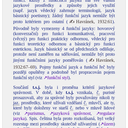
funkcí: každý z funkčních jazyků má své vlastní
jazykové prostředky a způsoby jejich využití
(např. jazyk vědecký zahrnuje terminologii, jazyk
básnický poetismy); žádný funkční jazyk nemůže být
proto kritériem pro ostatní (
✍Havránek, 1932:61
).
Původně byly vymezeny 4 funkční jazyky: hovorový
(konverzační) pro funkci komunikativní, pracovní
(věcný) pro funkci prakticky odbornou, vědecký pro
funkci teoreticky odbornou a básnický pro funkci
estetickou. Jazyk básnický se od předchozích odlišuje,
protože není zaměřen na sdělování, nemůže být proto
jinými funkčními jazyky poměřován (
✍Havránek,
1932:67–69
). Pojmy funkční jazyk a funkční řeč byly
později opuštěny a podrobně byl propracován pojem
funkční styl (viz
↗funkční styl
).
Součástí
t.s.j.
byla i proměna kritérií jazykové
správnosti. V době, kdy
t.s.j.
vznikala,
č.
puristé
prosazovali, aby za správné byly považovány nikoli ty
jaz.
prostředky, které užívali vzdělaní
č.
mluvčí, ale ty,
které byly doloženy ve starší
č.
nebo v mluvě lidové
(viz
↗purismus
,
↗jazyková správnost
,
↗regulace
jazyka
). Spis. čeština byla proto rozkolísaná, byl velký
rozestup mezi prostředky skutečně užívanými (
↗územ
)