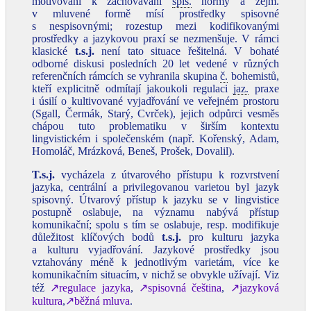
motivováni k zachovávání
spis.
normy a zejm.
v mluvené formě mísí prostředky spisovné
s nespisovnými; rozestup mezi kodifikovanými
prostředky a jazykovou praxí se nezmenšuje. V rámci
klasické
t.s.j.
není tato situace řešitelná. V bohaté
odborné diskusi posledních 20 let vedené v různých
referenčních rámcích se vyhranila skupina
č.
bohemistů,
kteří explicitně odmítají jakoukoli regulaci
jaz.
praxe
i úsilí o kultivované vyjadřování ve veřejném prostoru
(Sgall, Čermák, Starý, Cvrček), jejich odpůrci vesměs
chápou tuto problematiku v širším kontextu
lingvistickém i společenském (např. Kořenský, Adam,
Homoláč, Mrázková, Beneš, Prošek, Dovalil).
T.s.j.
vycházela z útvarového přístupu k rozvrstvení
jazyka, centrální a privilegovanou varietou byl jazyk
spisovný. Útvarový přístup k jazyku se v lingvistice
postupně oslabuje, na významu nabývá přístup
komunikační; spolu s tím se oslabuje, resp. modifikuje
důležitost klíčových bodů
t.s.j.
pro kulturu jazyka
a kulturu vyjadřování. Jazykové prostředky jsou
vztahovány méně k jednotlivým varietám, více ke
komunikačním situacím, v nichž se obvykle užívají. Viz
též
↗regulace jazyka
,
↗spisovná čeština
,
↗jazyková
kultura
,
↗běžná mluva
.