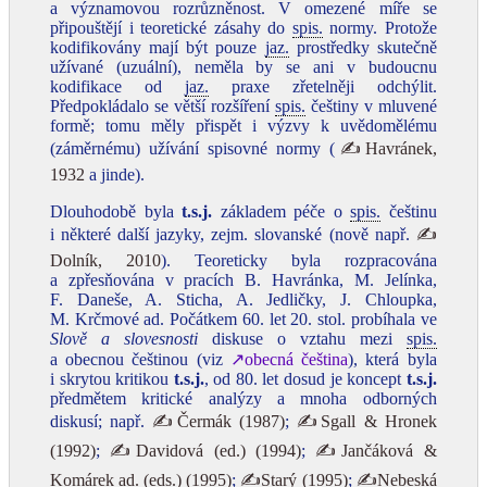
a významovou rozrůzněnost. V omezené míře se
připouštějí i teoretické zásahy do
spis.
normy. Protože
kodifikovány mají být pouze
jaz.
prostředky skutečně
užívané (uzuální), neměla by se ani v budoucnu
kodifikace od
jaz.
praxe zřetelněji odchýlit.
Předpokládalo se větší rozšíření
spis.
češtiny v mluvené
formě; tomu měly přispět i výzvy k uvědomělému
(záměrnému) užívání spisovné normy (
✍Havránek,
1932
a jinde).
Dlouhodobě byla
t.s.j.
základem péče o
spis.
češtinu
i některé další jazyky, zejm. slovanské (nově např.
✍
Dolník, 2010
). Teoreticky byla rozpracována
a zpřesňována v pracích B. Havránka, M. Jelínka,
F. Daneše, A. Sticha, A. Jedličky, J. Chloupka,
M. Krčmové ad. Počátkem 60. let 20. stol. probíhala ve
Slově a slovesnosti
diskuse o vztahu mezi
spis.
a obecnou češtinou (viz
↗obecná čeština
), která byla
i skrytou kritikou
t.s.j.
, od 80. let dosud je koncept
t.s.j.
předmětem kritické analýzy a mnoha odborných
diskusí; např.
✍Čermák (1987)
;
✍Sgall & Hronek
(1992)
;
✍Davidová (ed.) (1994)
;
✍Jančáková &
Komárek ad. (eds.) (1995)
;
✍Starý (1995)
;
✍Nebeská