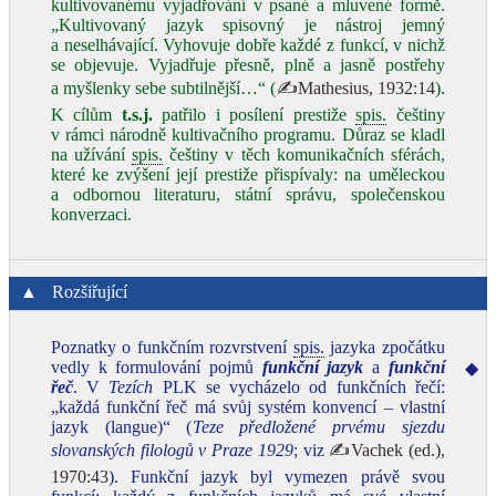
kultivovanému vyjadřování v psané a mluvené formě.
„Kultivovaný jazyk spisovný je nástroj jemný
a neselhávající. Vyhovuje dobře každé z funkcí, v nichž
se objevuje. Vyjadřuje přesně, plně a jasně postřehy
a myšlenky sebe subtilnější…“ (
✍Mathesius, 1932:14
).
K cílům
t.s.j.
patřilo i posílení prestiže
spis.
češtiny
v rámci národně kultivačního programu. Důraz se kladl
na užívání
spis.
češtiny v těch komunikačních sférách,
které ke zvýšení její prestiže přispívaly: na uměleckou
a odbornou literaturu, státní správu, společenskou
konverzaci.
▲
Rozšiřující
Poznatky o funkčním rozvrstvení
spis.
jazyka zpočátku
vedly k formulování pojmů
funkční jazyk
a
funkční
◆
řeč
. V
Tezích
PLK se vycházelo od funkčních řečí:
„každá funkční řeč má svůj systém konvencí – vlastní
jazyk (langue)“ (
Teze předložené prvému sjezdu
slovanských filologů v Praze 1929
; viz
✍Vachek (ed.),
1970:43
). Funkční jazyk byl vymezen právě svou