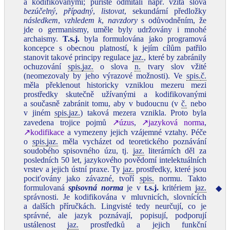
a kodifikovanými; puristé odmítali např. vžitá slova
bezúčelný
,
případný
,
listovat
, sekundární předložky
následkem
,
vzhledem k
,
navzdory
s odůvodněním, že
jde o germanismy, uměle byly udržovány i mnohé
archaismy.
T.s.j.
byla formulována jako programová
koncepce s obecnou platností, k jejím cílům patřilo
stanovit takové principy regulace
jaz.
, které by zabránily
ochuzování
spis.
jaz.
o slova
n.
tvary slov vžité
(neomezovaly by jeho výrazové možnosti). Ve
spis.
č.
měla překlenout historicky vzniklou mezeru mezi
prostředky skutečně užívanými a kodifikovanými
a současně zabránit tomu, aby v budoucnu (v
č.
nebo
v jiném
spis.
jaz.
) taková mezera vznikla. Proto byla
zavedena trojice pojmů
↗úzus
,
↗jazyková norma
,
↗kodifikace
a vymezeny jejich vzájemné vztahy. Péče
o
spis.
jaz.
měla vycházet od teoretického poznávání
soudobého spisovného úzu, tj.
jaz.
literárních děl za
posledních 50 let, jazykového povědomí intelektuálních
vrstev a jejich ústní praxe. Ty
jaz.
prostředky, které jsou
pociťovány jako závazné, tvoří
spis.
normu. Takto
formulovaná
spisovná norma
je v
t.s.j.
kritériem
jaz.
◆
správnosti. Je kodifikována v mluvnicích, slovnících
a dalších příručkách. Lingvisté tedy neurčují, co je
správné, ale jazyk poznávají, popisují, podporují
ustálenost
jaz.
prostředků a jejich funkční