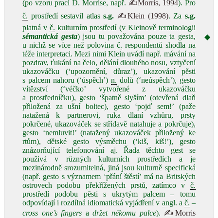
(po vzoru prací D. Morrise, např.
✍Morris, 1994
). Pro
č.
prostředí sestavil atlas
s.g.
✍Klein (1998)
. Za
s.g.
platná v
č.
kulturním prostředí (v Kleinově terminologii
sémantická gesta
) jsou tu považována pouze ta gesta,
◆
u nichž se více než polovina
č.
respondentů shodla na
téže interpretaci. Mezi nimi Klein uvádí např. mávání na
pozdrav, ťukání na čelo, dělání dlouhého nosu, vztyčení
ukazováčku (‘upozornění, důraz’), ukazování pěsti
s palcem nahoru (‘úspěch’)
n.
dolů (‘neúspěch’), gesto
vítězství (‘véčko’ vytvořené z ukazováčku
a prostředníčku), gesto ‘špatně slyším’ (otevřená dlaň
přiložená za ušní boltec), gesto ‘pojď sem!’ (paže
natažená k partnerovi, ruka dlaní vzhůru, prsty
pokrčené, ukazováček se střídavě natahuje a pokrčuje),
gesto ‘nemluvit!’ (natažený ukazováček přiložený ke
rtům), dětské gesto výsměchu (‘kiš, kiš!’), gesto
znázorňující telefonování aj. Řada těchto gest se
používá v různých kulturních prostředích a je
mezinárodně srozumitelná, jiná jsou kulturně specifická
(např. gesto s významem ‘přání štěstí’ má na Britských
ostrovech podobu překřížených prstů, zatímco v
č.
prostředí podobu pěsti s ukrytým palcem – tomu
odpovídají i rozdílná idiomatická vyjádření v
angl.
a
č.
–
cross one’s fingers
a
držet někomu palce
).
✍Morris