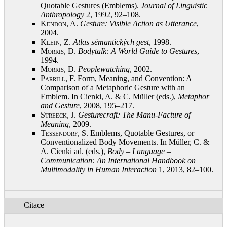
Quotable Gestures (Emblems).
Journal of Linguistic
Anthropology
2, 1992, 92–108
.
Kendon, A.
Gesture: Visible Action as Utterance
,
2004
.
Klein, Z.
Atlas sémantických gest
, 1998
.
Morris, D.
Bodytalk: A World Guide to Gestures
,
1994
.
Morris, D.
Peoplewatching
, 2002
.
Parrill, F.
Form, Meaning, and Convention: A
Comparison of a Metaphoric Gesture with an
Emblem. In Cienki, A. & C. Müller (eds.),
Metaphor
and Gesture
, 2008, 195–217
.
Streeck, J.
Gesturecraft: The Manu-Facture of
Meaning
, 2009
.
Teßendorf, S.
Emblems, Quotable Gestures, or
Conventionalized Body Movements. In Müller, C. &
A. Cienki ad. (eds.),
Body – Language –
Communication: An International Handbook on
Multimodality in Human Interaction
1, 2013, 82–100
.
Citace