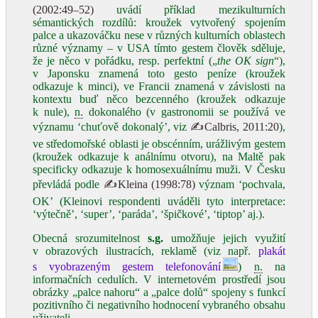
(2002:49–52)
uvádí příklad mezikulturních
sémantických rozdílů: kroužek vytvořený spojením
palce a ukazováčku nese v různých kulturních oblastech
různé významy – v USA tímto gestem člověk sděluje,
že je něco v pořádku, resp. perfektní („
the OK sign
“),
v Japonsku znamená toto gesto peníze (kroužek
odkazuje k minci), ve Francii znamená v závislosti na
kontextu buď něco bezcenného (kroužek odkazuje
k nule),
n.
dokonalého (v gastronomii se používá ve
významu ‘chuťově dokonalý’, viz
✍Calbris, 2011:20
),
ve středomořské oblasti je obscénním, urážlivým gestem
(kroužek odkazuje k análnímu otvoru), na Maltě pak
specificky odkazuje k homosexuálnímu muži. V Česku
převládá podle
✍Kleina (1998:78)
význam ‘pochvala,
OK’ (Kleinovi respondenti uváděli tyto interpretace:
‘výtečně’, ‘super’, ‘paráda’, ‘špičkové’, ‘tiptop’ aj.).
Obecná srozumitelnost
s.g.
umožňuje jejich využití
v obrazových ilustracích, reklamě (viz např.
plakát
s vyobrazeným gestem telefonování
)
n.
na
informačních cedulích. V internetovém prostředí jsou
obrázky „palce nahoru“ a „palce dolů“ spojeny s funkcí
pozitivního či negativního hodnocení vybraného obsahu
uživateli.