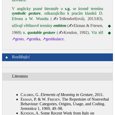
V anglicky psané literatuře o
s.g.
se kromě termínu
symbolic gesture
, odkazujícího k pracím klasiků D.
Efrona a W. Wundta (
✍Teßendorf(ová), 2013:83
),
užívají většinově termíny
emblem
(
✍Ekman & Friesen,
◆
1969
) n.
quotable gesture
(
✍Kendon, 1992
). Viz též
◆
↗gesto
,
↗gestika
,
↗gestikulace
.
▲
Rozšiřující
Literatura
Calbris, G.
Elements of Meaning in Gesture
, 2011
.
Ekman, P. & W. Friesen
. The Repertoire of Nonverbal
Behaviour: Categories, Origins, Usage, and Coding.
Semiotica
1, 1969, 49–98
.
Kendon, A.
Some Recent Work from Italy on