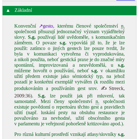
▲
Základní
Konvenční
↗gesto
, kterému členové společenství
n.
společnosti přisuzují jednoznačný význam vyjádřitelný
slovy.
S.g.
používají lidé uvědoměle, s komunikačním
záměrem. O povaze
s.g.
vypovídá již to, že je lze
použít: zatímco o jiných gestech lze pouze tvrdit, že
byla v komunikaci vytvořena či vyprodukována,
a nikoli použita, neboť gestická praxe je do značné míry
spontánní, improvizovaná a neuvědomělá, u
s.g.
můžeme hovořit o používání, neboť
s.g.
v okamžiku
užití předem existuje jako sémiotický typ, na jehož
pozadí je konkrétní exemplář vytvářen (k rozdílu mezi
produkováním a používáním gest srov.
✍Streeck,
2009:36
).
S.g.
lze použít jak při mluvení, tak
samostatně. Mezi členy společenství
n.
společnosti
existuje povědomí o repertoáru těchto gest a pravidlech
užití (např. luskání prsty na obsluhu restaurace je
považováno za nevhodné, užití obscénního gesta
v parlamentu je veřejností pohoršeně kritizováno apod.).
Pro různá kulturní prostředí vznikají atlasy/slovníky
s.g.