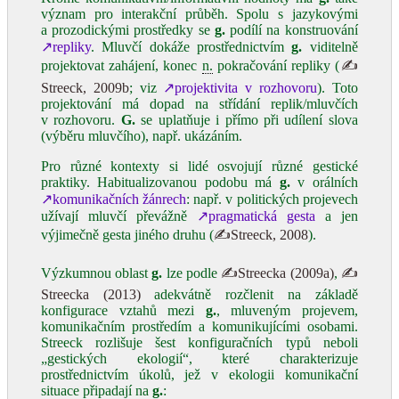
význam pro interakční průběh. Spolu s jazykovými
a prozodickými prostředky se
g.
podílí na konstruování
↗repliky
. Mluvčí dokáže prostřednictvím
g.
viditelně
projektovat zahájení, konec
n.
pokračování repliky (
✍
Streeck, 2009b
; viz
↗projektivita v rozhovoru
). Toto
projektování má dopad na střídání replik/mluvčích
v rozhovoru.
G.
se uplatňuje i přímo při udílení slova
(výběru mluvčího), např. ukázáním.
Pro různé kontexty si lidé osvojují různé gestické
praktiky. Habitualizovanou podobu má
g.
v orálních
↗komunikačních žánrech
: např. v politických projevech
užívají mluvčí převážně
↗pragmatická gesta
a jen
výjimečně gesta jiného druhu (
✍Streeck, 2008
).
Výzkumnou oblast
g.
lze podle
✍Streecka (2009a)
,
✍
Streecka (2013)
adekvátně rozčlenit na základě
konfigurace vztahů mezi
g.
, mluveným projevem,
komunikačním prostředím a komunikujícími osobami.
Streeck rozlišuje šest konfiguračních typů neboli
„gestických ekologií“, které charakterizuje
prostřednictvím úkolů, jež v ekologii komunikační
situace připadají na
g.
: