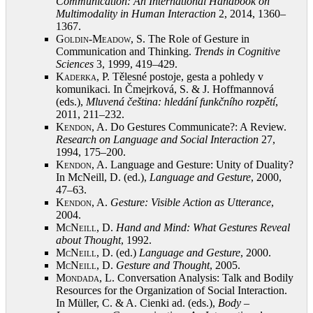
Communication: An International Handbook on
Multimodality in Human Interaction
2, 2014, 1360–
1367
.
Goldin-Meadow, S.
The Role of Gesture in
Communication and Thinking.
Trends in Cognitive
Sciences
3, 1999, 419–429
.
Kaderka, P.
Tělesné postoje, gesta a pohledy v
komunikaci. In Čmejrková, S. & J. Hoffmannová
(eds.),
Mluvená čeština: hledání funkčního rozpětí
,
2011, 211–232
.
Kendon, A.
Do Gestures Communicate?: A Review.
Research on Language and Social Interaction
27,
1994, 175–200
.
Kendon, A.
Language and Gesture: Unity of Duality?
In McNeill, D. (ed.),
Language and Gesture
, 2000,
47–63
.
Kendon, A.
Gesture: Visible Action as Utterance
,
2004
.
McNeill, D.
Hand and Mind: What Gestures Reveal
about Thought
, 1992
.
McNeill, D.
(ed.)
Language and Gesture
, 2000
.
McNeill, D.
Gesture and Thought
, 2005
.
Mondada, L.
Conversation Analysis: Talk and Bodily
Resources for the Organization of Social Interaction.
In Müller, C. & A. Cienki ad. (eds.),
Body –