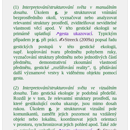
(1)
Interpretování/strukturování světa v manuálním
dosahu
. Úkolem
g.
je strukturovat vnímání
bezprostředního okolí, vyznačovat nebo analyzovat
relevantní struktury prostředí, zviditelňovat neviditelné
vlastnosti věcí apod. V této gestické ekologii se
primárně uplatňují
↗gesta ukazovací
. Typickým
případem je
g.
při práci.
✍Streeck (2009a)
popsal řadu
gestických postupů v této gestické ekologii,
např. kopírování tvaru předmětu pohybem ruky,
vyznačování struktury předmětu nebo jednotlivých částí
předmětu, demonstrativní zkoumání vlastností
předmětu, gestické „rozšiřování reality“, tj. přidávání
další významové vrstvy k viděnému objektu pomocí
gesta.
(2)
Interpretování/strukturování světa ve vizuálním
dosahu
. Tato gestická ekologie je podobná předešlé.
Rozdíl je v tom, že relevantní struktury prostředí, na
které gestikulující osoba ukazuje, jsou mimo dosah
rukou. Úkolem
g.
je strukturovat vizuální pole
komunikantů, zaměřit jejich pozornost na vzdálený
objekt nebo lokalitu, koordinovat jejich orientaci
v prostoru, synchronizovat jejich pohled apod. Také zde