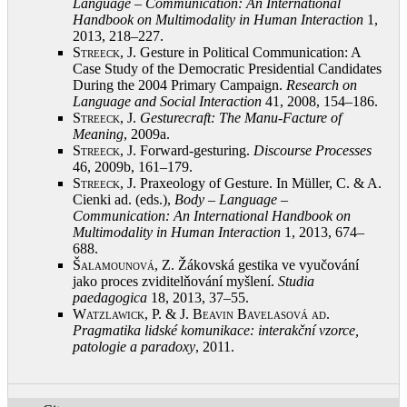
Language – Communication: An International
Handbook on Multimodality in Human Interaction
1,
2013, 218–227
.
Streeck, J.
Gesture in Political Communication: A
Case Study of the Democratic Presidential Candidates
During the 2004 Primary Campaign.
Research on
Language and Social Interaction
41, 2008, 154–186
.
Streeck, J.
Gesturecraft: The Manu-Facture of
Meaning
, 2009a
.
Streeck, J.
Forward-gesturing.
Discourse Processes
46, 2009b, 161–179
.
Streeck, J.
Praxeology of Gesture. In Müller, C. & A.
Cienki ad. (eds.),
Body – Language –
Communication: An International Handbook on
Multimodality in Human Interaction
1, 2013, 674–
688
.
Šalamounová, Z.
Žákovská gestika ve vyučování
jako proces zviditelňování myšlení.
Studia
paedagogica
18, 2013, 37–55
.
Watzlawick, P. & J. Beavin Bavelasová ad
.
Pragmatika lidské komunikace: interakční vzorce,
patologie a paradoxy
, 2011
.