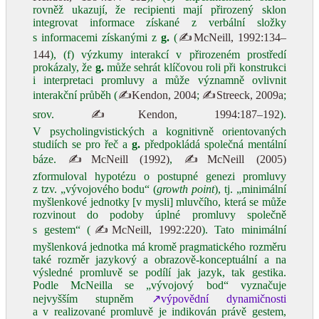
rovněž ukazují, že recipienti mají přirozený sklon
integrovat informace získané z verbální složky
s informacemi získanými z
g.
(
✍McNeill, 1992:134–
144
), (f) výzkumy interakcí v přirozeném prostředí
prokázaly, že
g.
může sehrát klíčovou roli při konstrukci
i interpretaci promluvy a může významně ovlivnit
interakční průběh (
✍Kendon, 2004
;
✍Streeck, 2009a
;
srov.
✍Kendon, 1994:187–192
).
V psycholingvistických a kognitivně orientovaných
studiích se pro řeč a
g.
předpokládá společná mentální
báze.
✍McNeill (1992)
,
✍McNeill (2005)
zformuloval hypotézu o postupné genezi promluvy
z tzv. „vývojového bodu“ (
growth point
), tj. „minimální
myšlenkové jednotky [v mysli] mluvčího, která se může
rozvinout do podoby úplné promluvy společně
s gestem“ (
✍McNeill, 1992:220
). Tato minimální
myšlenková jednotka má kromě pragmatického rozměru
také rozměr jazykový a obrazově-konceptuální a na
výsledné promluvě se podílí jak jazyk, tak gestika.
Podle McNeilla se „vývojový bod“ vyznačuje
nejvyšším stupněm
↗výpovědní dynamičnosti
a v realizované promluvě je indikován právě gestem,