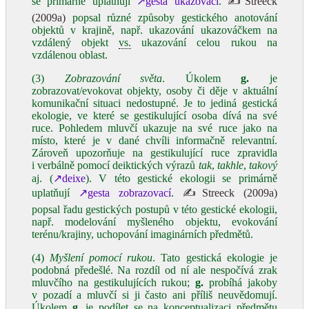
se primárně uplatňují
↗gesta ukazovací
.
✍Streeck
(2009a)
popsal různé způsoby gestického anotování
objektů v krajině, např. ukazování ukazováčkem na
vzdálený objekt
vs.
ukazování celou rukou na
vzdálenou oblast.
(3)
Zobrazování světa
. Úkolem
g.
je
zobrazovat/evokovat objekty, osoby či děje v aktuální
komunikační situaci nedostupné. Je to jediná gestická
ekologie, ve které se gestikulující osoba dívá na své
ruce. Pohledem mluvčí ukazuje na své ruce jako na
místo, které je v dané chvíli informačně relevantní.
Zároveň upozorňuje na gestikulující ruce zpravidla
i verbálně pomocí deiktických výrazů
tak
,
takhle
,
takový
aj. (
↗deixe
). V této gestické ekologii se primárně
uplatňují
↗gesta zobrazovací
.
✍Streeck (2009a)
popsal řadu gestických postupů v této gestické ekologii,
např. modelování myšleného objektu, evokování
terénu/krajiny, uchopování imaginárních předmětů.
(4)
Myšlení pomocí rukou
. Tato gestická ekologie je
podobná předešlé. Na rozdíl od ní ale nespočívá zrak
mluvčího na gestikulujících rukou;
g.
probíhá jakoby
v pozadí a mluvčí si ji často ani příliš neuvědomují.
Úkolem
g.
je podílet se na konceptualizaci předmětu