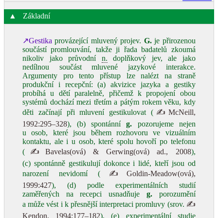
▲
Základní
↗Gestika
provázející mluvený projev.
G.
je přirozenou
součástí promlouvání, takže ji řada badatelů zkoumá
nikoliv jako průvodní
n.
doplňkový jev, ale jako
nedílnou součást mluvené jazykové interakce.
Argumenty pro tento přístup lze nalézt na straně
produkční i recepční: (a) akvizice jazyka a gestiky
probíhá u dětí paralelně, přičemž k propojení obou
systémů dochází mezi třetím a pátým rokem věku, kdy
děti začínají při mluvení gestikulovat (
✍McNeill,
1992:295–328
), (b) spontánní
g.
pozorujeme nejen
u osob, které jsou během rozhovoru ve vizuálním
kontaktu, ale i u osob, které spolu hovoří po telefonu
(
✍Bavelas(ová) & Gerwing(ová) ad., 2008
),
(c) spontánně gestikulují dokonce i lidé, kteří jsou od
narození nevidomí (
✍Goldin-Meadow(ová),
1999:427
), (d) podle experimentálních studií
zaměřených na recepci usnadňuje
g.
porozumění
a může vést i k přesnější interpretaci promluvy (srov.
✍
Kendon, 1994:177–182
), (e) experimentální studie