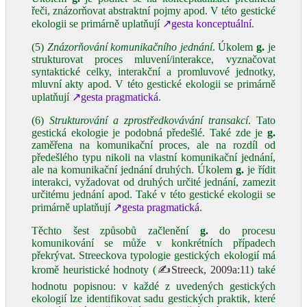
řeči, znázorňovat abstraktní pojmy apod. V této gestické
ekologii se primárně uplatňují
↗gesta konceptuální
.
(5)
Znázorňování komunikačního jednání
. Úkolem
g.
je
strukturovat proces mluvení/interakce, vyznačovat
syntaktické celky, interakční a promluvové jednotky,
mluvní akty apod. V této gestické ekologii se primárně
uplatňují
↗gesta pragmatická
.
(6)
Strukturování a zprostředkovávání transakcí
. Tato
gestická ekologie je podobná předešlé. Také zde je
g.
zaměřena na komunikační proces, ale na rozdíl od
předešlého typu nikoli na vlastní komunikační jednání,
ale na komunikační jednání druhých. Úkolem
g.
je řídit
interakci, vyžadovat od druhých určité jednání, zamezit
určitému jednání apod. Také v této gestické ekologii se
primárně uplatňují
↗gesta pragmatická
.
Těchto šest způsobů začlenění
g.
do procesu
komunikování se může v konkrétních případech
překrývat. Streeckova typologie gestických ekologií má
kromě heuristické hodnoty (
✍Streeck, 2009a:11
) také
hodnotu popisnou: v každé z uvedených gestických
ekologií lze identifikovat sadu gestických praktik, které