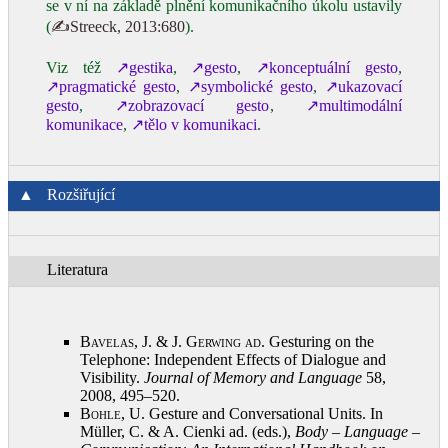
se v ní na základě plnění komunikačního úkolu ustavily
(
✍Streeck, 2013:680
).
Viz též
↗gestika
,
↗gesto
,
↗konceptuální gesto
,
↗pragmatické gesto
,
↗symbolické gesto
,
↗ukazovací
gesto
,
↗zobrazovací gesto
,
↗multimodální
komunikace
,
↗tělo v komunikaci
.
▲
Rozšiřující
Literatura
Bavelas, J. & J. Gerwing ad
. Gesturing on the
Telephone: Independent Effects of Dialogue and
Visibility.
Journal of Memory and Language
58,
2008, 495–520
.
Bohle, U.
Gesture and Conversational Units. In
Müller, C. & A. Cienki ad. (eds.),
Body – Language –