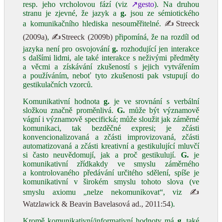
resp. jeho vrcholovou fází (viz
↗gesto
). Na druhou
stranu je zjevné, že jazyk a
g.
jsou ze sémiotického
a komunikačního hlediska nesouměřitelné.
✍Streeck
(2009a)
,
✍Streeck (2009b)
připomíná, že na rozdíl od
jazyka není pro osvojování
g.
rozhodující jen interakce
s dalšími lidmi, ale také interakce s neživými předměty
a věcmi a získávání zkušeností s jejich vytvářením
a používáním, neboť tyto zkušenosti pak vstupují do
gestikulačních vzorců.
Komunikativní hodnota
g.
je ve srovnání s verbální
složkou značně proměnlivá.
G.
může být významově
vágní i významově specifická; může sloužit jak záměrné
komunikaci, tak bezděčné expresi; je zčásti
konvencionalizovaná a zčásti improvizovaná, zčásti
automatizovaná a zčásti kreativní a gestikulující mluvčí
si často neuvědomují, jak a proč gestikulují.
G.
je
komunikativní zřídkakdy ve smyslu záměrného
a kontrolovaného předávání určitého sdělení, spíše je
komunikativní v širokém smyslu tohoto slova (ve
smyslu axiomu „nelze nekomunikovat“, viz
✍
Watzlawick & Beavin Bavelasová ad., 2011:54
).
Kromě komunikativní/informativní hodnoty má
g.
také