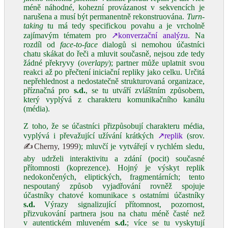
méně náhodné, kohezní provázanost v sekvencích je
narušena a musí být permanentně rekonstruována.
Turn-
taking
tu má tedy specifickou povahu a je vrcholně
zajímavým tématem pro
↗konverzační analýzu
. Na
rozdíl od
face-to-face
dialogů si nemohou účastníci
chatu skákat do řeči a mluvit současně, nejsou zde tedy
žádné překryvy (
overlapy
); partner může uplatnit svou
reakci až po přečtení iniciační repliky jako celku. Určitá
nepřehlednost a nedostatečně strukturovaná organizace,
příznačná pro
s.d.
, se tu utváří zvláštním způsobem,
který vyplývá z charakteru komunikačního kanálu
(média).
Z toho, že se účastníci přizpůsobují charakteru média,
vyplývá i převažující užívání krátkých
↗replik
(srov.
✍Cherny, 1999
); mluvčí je vytvářejí v rychlém sledu,
aby udrželi interaktivitu a zdání (pocit) současné
přítomnosti (koprezence). Hojný je výskyt replik
nedokončených, eliptických, fragmentárních; tento
nespoutaný způsob vyjadřování rovněž spojuje
účastníky chatové komunikace s ostatními účastníky
s.d.
Výrazy signalizující přítomnost, pozornost,
přizvukování partnera jsou na chatu méně časté než
v autentickém mluveném
s.d.
; více se tu vyskytují