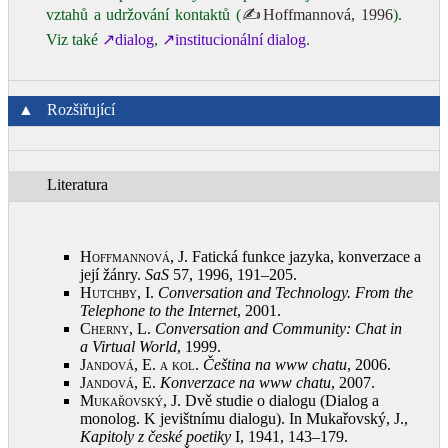
vztahů a udržování kontaktů (
✍Hoffmannová, 1996
).
Viz také
↗dialog
,
↗institucionální dialog
.
▲
Rozšiřující
Literatura
Hoffmannová, J.
Fatická funkce jazyka, konverzace a
její žánry.
SaS
57, 1996, 191–205
.
Hutchby, I.
Conversation and Technology. From the
Telephone to the Internet
, 2001
.
Cherny, L.
Conversation and Community: Chat in
a Virtual World
, 1999
.
Jandová, E. a kol.
Čeština na www chatu
, 2006
.
Jandová, E.
Konverzace na www chatu
, 2007
.
Mukařovský, J.
Dvě studie o dialogu (Dialog a
monolog. K jevištnímu dialogu). In Mukařovský, J.,
Kapitoly z české poetiky
I, 1941, 143–179
.