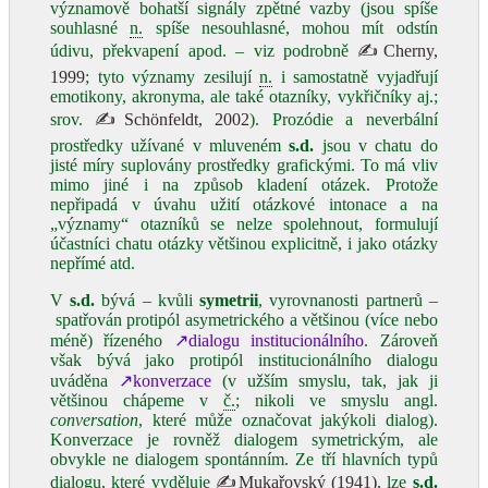
významově bohatší signály zpětné vazby (jsou spíše
souhlasné
n.
spíše nesouhlasné, mohou mít odstín
údivu, překvapení apod. ‒ viz podrobně
✍Cherny,
1999
; tyto významy zesilují
n.
i samostatně vyjadřují
emotikony, akronyma, ale také otazníky, vykřičníky aj.;
srov.
✍Schönfeldt, 2002
). Prozódie a neverbální
prostředky užívané v mluveném
s.d.
jsou v chatu do
jisté míry suplovány prostředky grafickými. To má vliv
mimo jiné i na způsob kladení otázek. Protože
nepřipadá v úvahu užití otázkové intonace a na
„významy“ otazníků se nelze spolehnout, formulují
účastníci chatu otázky většinou explicitně, i jako otázky
nepřímé atd.
V
s.d.
bývá – kvůli
symetrii
, vyrovnanosti partnerů –
spatřován protipól asymetrického a většinou (více nebo
méně) řízeného
↗dialogu institucionálního
. Zároveň
však bývá jako protipól institucionálního dialogu
uváděna
↗konverzace
(v užším smyslu, tak, jak ji
většinou chápeme v
č.
; nikoli ve smyslu angl.
conversation
, které může označovat jakýkoli dialog).
Konverzace je rovněž dialogem symetrickým, ale
obvykle ne dialogem spontánním. Ze tří hlavních typů
dialogu, které vyděluje
✍Mukařovský (1941)
, lze
s.d.