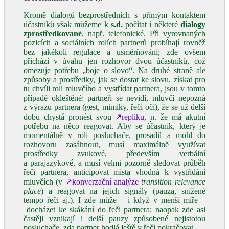
Kromě dialogů bezprostředních s přímým kontaktem
účastníků však můžeme k
s.d.
počítat i některé
dialogy
zprostředkované
, např. telefonické. Při vyrovnaných
pozicích a sociálních rolích partnerů probíhají rovněž
bez jakékoli regulace a usměrňování; zde ovšem
přichází v úvahu jen rozhovor dvou účastníků, což
omezuje potřebu „boje o slovo“. Na druhé straně ale
způsoby a prostředky, jak se dostat ke slovu, získat pro
tu chvíli roli mluvčího a vystřídat partnera, jsou v tomto
případě okleštěné: partneři se nevidí, mluvčí nepozná
z výrazu partnera (gest, mimiky, řeči očí), že se už delší
dobu chystá pronést svou
↗repliku
,
n.
že má akutní
potřebu na něco reagovat. Aby se účastník, který je
momentálně v roli posluchače, prosadil a mohl do
rozhovoru zasáhnout, musí maximálně využívat
prostředky zvukové, především verbální
a parajazykové, a musí velmi pozorně sledovat průběh
řeči partnera, anticipovat místa vhodná k vystřídání
mluvčích (v
↗konverzační analýze
transition relevance
place
) a reagovat na jejich signály (pauza, snížené
tempo řeči aj.). I zde může – i když v menší míře –
docházet ke skákání do řeči partnera; naopak zde asi
častěji vznikají i delší pauzy způsobené nejistotou
posluchače, zda partner hodlá ještě v řeči pokračovat.