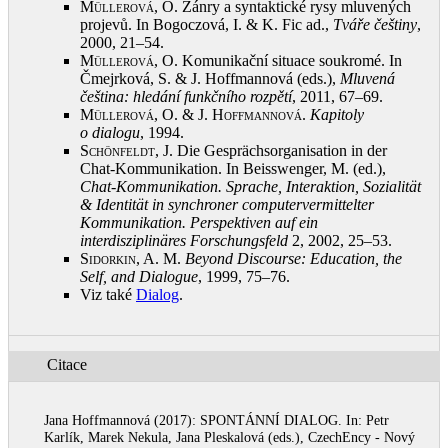
Müllerová, O.
Žánry a syntaktické rysy mluvených
projevů. In Bogoczová, I. & K. Fic ad.,
Tváře češtiny
,
2000, 21–54
.
Müllerová, O.
Komunikační situace soukromé. In
Čmejrková, S. & J. Hoffmannová (eds.),
Mluvená
čeština: hledání funkčního rozpětí
, 2011, 67–69
.
Müllerová, O. & J. Hoffmannová
.
Kapitoly
o dialogu
, 1994
.
Schönfeldt, J.
Die Gesprächsorganisation in der
Chat-Kommunikation. In Beisswenger, M. (ed.),
Chat-Kommunikation. Sprache, Interaktion, Sozialität
&
Identität in synchroner computervermittelter
Kommunikation. Perspektiven auf ein
interdisziplinäres Forschungsfeld
2, 2002, 25–53
.
Sidorkin, A.
M.
Beyond Discourse: Education, the
Self, and Dialogue
, 1999, 75–76
.
Viz také
Dialog
.
Citace
Jana Hoffmannová (2017): SPONTÁNNÍ DIALOG. In: Petr
Karlík, Marek Nekula, Jana Pleskalová (eds.), CzechEncy - Nový