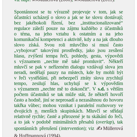
Spontánnost se tu výrazně projevuje v tom, jak se
účastníci ucházejí o slovo a jak se ke slovu dostávají;
bez jakéhokoli řízení, bez „institucionalizované“
regulace záleží pouze na zájmu každého z účastníků
o téma, na jeho vztahu k ostatním a na jeho
komunikační kompetenci a aktivitě, kdy a na jak dlouho
slovo získá. Svou roli mluvčího si musí často
„vybojovat“ takovými prostředky, jako jsou zesílení
hlasu, zvýšení tempa řeči, pohledy, gesta, výpovědi
s významem „nechte mě také promluvit“. Někteří
mluvčí se pak v neřízeném dialogu vzdávají slova jen
neradi, nedělají pauzy na místech, kde by mohli být
v řeči vystřídáni, při nebezpečí ztráty slova zrychlují
tempo, zesilují hlas, uchylují se k výpovědím
s významem „nechte mě to dokončit“. V
s.d.
s větším
počtem účastníků se tak může stát, že někteří hovoří
často a hodně, jiní se neprosadí a nezasáhnou do hovoru
takřka vůbec; mohou vznikat i paralelní rozhovory ve
dvojicích
n.
menších skupinkách. Mluvčí se střídají
relativně rychle; časté a přirozené je tu skákání do řeči,
a to jak v podobě minimálních přesahů (
overlap
), tak
spontánních přerušení (
intervention
); viz
✍Müllerová
& Hoffmannová (1994)
.