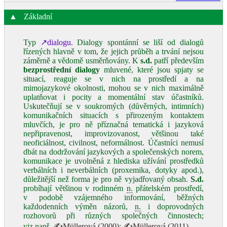
▲
Základní
Typ
↗dialogu
. Dialogy spontánní se liší od dialogů
řízených hlavně v tom, že jejich průběh a trvání nejsou
záměrně a vědomě usměrňovány. K
s.d.
patří především
bezprostřední dialogy
mluvené, které jsou spjaty se
situací, reaguje se v nich na prostředí a na
mimojazykové okolnosti, mohou se v nich maximálně
uplatňovat i pocity a momentální stav účastníků.
Uskutečňují se v soukromých (důvěrných, intimních)
komunikačních situacích s přirozeným kontaktem
mluvčích, je pro ně příznačná tematická i jazyková
nepřipravenost, improvizovanost, většinou také
neoficiálnost, civilnost, neformálnost. Účastníci nemusí
dbát na dodržování jazykových a společenských norem,
komunikace je uvolněná z hlediska užívání prostředků
verbálních i neverbálních (proxemika, dotyky apod.),
důležitější než forma je pro ně vyjadřovaný obsah.
S.d.
probíhají většinou v rodinném
n.
přátelském prostředí,
v podobě vzájemného informování, běžných
každodenních výměn názorů,
n.
i doprovodných
rozhovorů při různých společných činnostech;
viz např.
✍Müllerová (2000)
;
✍Müllerová (2011)
.