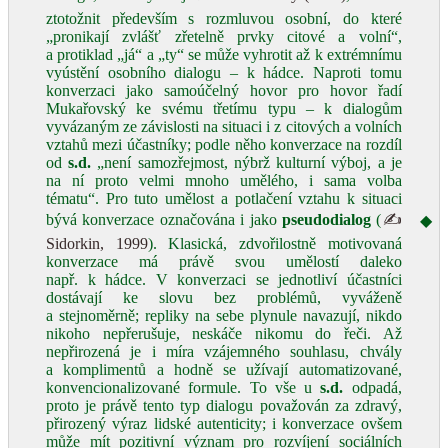
ztotožnit především s rozmluvou osobní, do které
„pronikají zvlášť zřetelně prvky citové a volní“,
a protiklad „já“ a „ty“ se může vyhrotit až k extrémnímu
vyústění osobního dialogu – k hádce. Naproti tomu
konverzaci jako samoúčelný hovor pro hovor řadí
Mukařovský ke svému třetímu typu – k dialogům
vyvázaným ze závislosti na situaci i z citových a volních
vztahů mezi účastníky; podle něho konverzace na rozdíl
od
s.d.
„není samozřejmost, nýbrž kulturní výboj, a je
na ní proto velmi mnoho umělého, i sama volba
tématu“. Pro tuto umělost a potlačení vztahu k situaci
bývá konverzace označována i jako
pseudodialog
(
✍
◆
Sidorkin, 1999
). Klasická, zdvořilostně motivovaná
konverzace má právě svou umělostí daleko
např. k hádce. V konverzaci se jednotliví účastníci
dostávají ke slovu bez problémů, vyváženě
a stejnoměrně; repliky na sebe plynule navazují, nikdo
nikoho nepřerušuje, neskáče nikomu do řeči. Až
nepřirozená je i míra vzájemného souhlasu, chvály
a komplimentů a hodně se užívají automatizované,
konvencionalizované formule. To vše u
s.d.
odpadá,
proto je právě tento typ dialogu považován za zdravý,
přirozený výraz lidské autenticity; i konverzace ovšem
může mít pozitivní význam pro rozvíjení sociálních