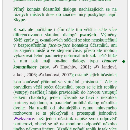
Přímý kontakt účastníků dialogu nacházejících se na
různých místech dnes do značné míry poskytuje např.
Skype.
K
s.d.
ale počítáme i čím dále tím větší a stále více
diferencovanou skupinu dialogů
psaných
. Výměny
SMS zpráv
n.
e-mailových sdělení se sice neuskutečňují
v bezprostředním
face-to-face
kontaktu účastníků, ani
na stejném místě a ve stejném čase, přesto ale mohou
vykazovat četné parametry neformálních
s.d.
Ještě blíže
k nim pak mají on-line dialogy typu
chatové
◆
komunikace
(srov.
✍Hutchby, 2001
;
✍Jandová
a kol., 2006
;
✍Jandová, 2007
); ostatně jejich účastníci
jsou současně přítomni ve virtuální „místnosti“. Zde je
pravidlem větší počet účastníků, proto se jejich repliky
(vstupy) nestřídají nijak pravidelně; do hovoru vstupují
celkem chaoticky, jeden účastník se baví s několika
partnery najednou,
n.
paralelně probíhá dialog několika
dvojic. Na rozdíl od plynulejšího rytmu mluveného
rozhovoru se tu překrývají a prostupují jednotlivé
↗sekvence
: než jeden účastník napíše svou odpověď
partnerovi, objeví se už na monitoru odpověď někoho
jiného někomu jinému. Vzniklé pořadí replik je tak více