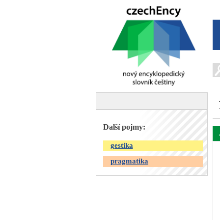
Další pojmy:
gestika
pragmatika