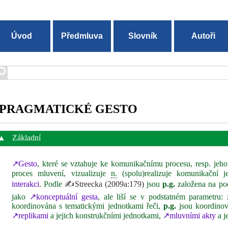
Úvod
Předmluva
Slovník
Autoři
PRAGMATICKÉ GESTO
▲
Základní
↗Gesto
, které se vztahuje ke komunikačnímu procesu, resp. jeho
proces mluvení, vizualizuje
n.
(spolu)realizuje komunikační 
interakci
. Podle
✍Streecka (2009a:179)
jsou
p.g.
založena na pod
jako
↗konceptuální gesta
, ale liší se v podstatném parametru:
koordinována s tematickými jednotkami řeči,
p.g.
jsou koordinov
↗replikami
a jejich konstrukčními jednotkami,
↗mluvními akty
a j