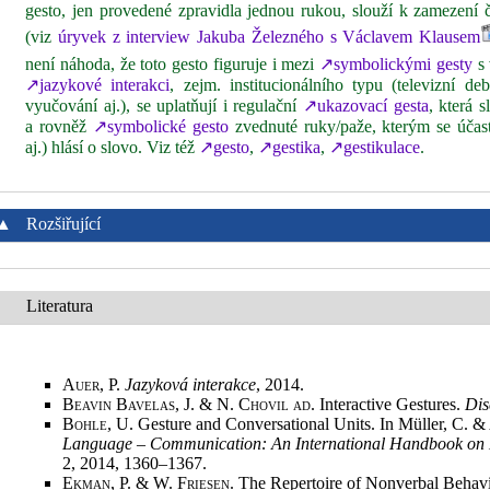
gesto, jen provedené zpravidla jednou rukou, slouží k zamezení č
(viz
úryvek z interview Jakuba Železného s Václavem Klausem
není náhoda, že toto gesto figuruje i mezi
↗symbolickými gesty
s 
↗jazykové interakci
, zejm. institucionálního typu (televizní de
vyučování aj.), se uplatňují i regulační
↗ukazovací gesta
, která 
a rovněž
↗symbolické gesto
zvednuté ruky/paže, kterým se účastn
aj.) hlásí o slovo. Viz též
↗gesto
,
↗gestika
,
↗gestikulace
.
▲
Rozšiřující
Literatura
Auer, P.
Jazyková interakce
, 2014
.
Beavin Bavelas, J. & N. Chovil ad
. Interactive Gestures.
Dis
Bohle, U.
Gesture and Conversational Units. In Müller, C. & 
Language – Communication: An International Handbook on M
2, 2014, 1360–1367
.
Ekman, P. & W. Friesen
. The Repertoire of Nonverbal Behavi