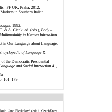
dis., FF UK, Praha, 2012
.
 Markers in Southern Italian
hought
, 1992
.
 C. & A. Cienki ad. (eds.),
Body –
ultimodality in Human Interaction
ict in Our Language about Language.
Encyclopedia of Language &
 of the Democratic Presidential
Language and Social Interaction
41,
9a
.
b, 161–179
.
a, Jana Pleskalová (eds.), CzechEncy -