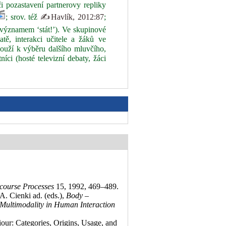
i pozastavení partnerovy repliky
; srov. též
✍Havlík, 2012:87
;
významem ‘stát!’). Ve skupinové
batě, interakci učitele a žáků ve
slouží k výběru dalšího mluvčího,
íci (hosté televizní debaty, žáci
course Processes
15, 1992, 469–489
.
A. Cienki ad. (eds.),
Body –
ultimodality in Human Interaction
our: Categories, Origins, Usage, and