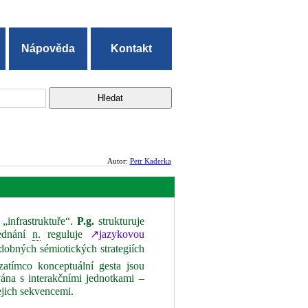
Nápověda
Kontakt
Autor:
Petr Kaderka
 „infrastruktuře“.
P.g.
strukturuje
jednání
n.
reguluje
↗jazykovou
obných sémiotických strategiích
 zatímco konceptuální gesta jsou
ána s interakčními jednotkami –
ejich sekvencemi.