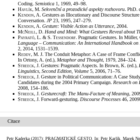
Coding.
Semiotica
1, 1969, 49–98
.
Havlík, M.
Sekvenční a prozodické aspekty rozhovoru
. PhD. 
Kendon, A.
Gestures as Illocutionary and Discourse Structure
Conversation.
JP
23, 1995, 247–279
.
Kendon, A.
Gesture: Visible Action as Utterance
, 2004
.
McNeill, D.
Hand and Mind: What Gestures Reveal about T
Payrató, L. & S. Teßendorf
. Pragmatic Gestures. In Müller,
Language – Communication: An International Handbook on M
2, 2014, 1531–1539
.
Reddy, M.
J. The Conduit Metaphor: A Case of Frame Confl
In Ortony, A. (ed.),
Metaphor and Thought
, 1979, 284–324
.
Streeck, J.
Gestures: Pragmatic Aspects. In Brown, K. (ed.),
Linguistics
,
Second Edition, Volume
5, 2006, 71–76
.
Streeck, J.
Gesture in Political Communication: A Case Study
Candidates during the 2004 Primary Campaign.
Research on 
2008, 154–186
.
Streeck, J.
Gesturecraft: The Manu-Facture of Meaning
, 200
Streeck, J.
Forward-gesturing.
Discourse Processes
46, 2009
Citace
Petr Kaderka (2017): PRAGMATICKÉ GESTO. In: Petr Karlík, Marek Nekul