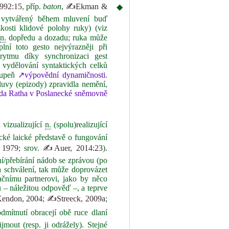
992:15
, příp.
baton
,
✍Ekman &
◆
vytvářený během mluvení buď
zkosti klidové polohy ruky) (viz
ů
n.
dopředu a dozadu; ruka může
lní toto gesto nejvýrazněji při
ytmu díky synchronizaci gest
 vydělování syntaktických celků
stupeň
↗výpovědní dynamičnosti
.
uvy (epizody) zpravidla nemění,
ida Ratha v Poslanecké sněmovně
.
vizualizující
n.
(spolu)realizující
cké laické představě o fungování
1979
; srov.
✍Auer, 2014:23
).
í/přebírání nádob se zprávou (po
a schválení, tak může doprovázet
ačnímu partnerovi, jako by něco
u – náležitou odpověď –, a teprve
ndon, 2004
;
✍Streeck, 2009a
;
dmítnutí obracejí obě ruce dlaní
mout (resp. ji odrážely). Stejné