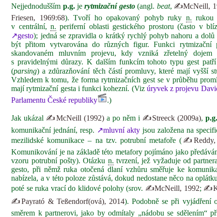
Nejjednodušším
p.g.
je
rytmizační gesto
(angl.
beat
,
✍McNeill, 1
Friesen, 1969:68
). Tvoří ho opakovaný pohyb ruky
n.
rukou 
v centrální,
n.
periferní oblasti gestického prostoru (často v blí
↗gesto
); jedná se zpravidla o krátký rychlý pohyb nahoru a dol
být přitom vytvarována do různých figur. Funkci rytmizační p
skandovaném mluvním projevu, kdy vzniká zřetelný dojem r
s pravidelnými důrazy. K dalším funkcím tohoto typu gest patří
(
parsing
) a zdůrazňování těch částí promluvy, které mají vyšší 
Vzhledem k tomu, že forma rytmizačních gest se v průběhu proml
mají rytmizační gesta i funkci kohezní. (Viz
úryvek z projevu Dav
Parlamentu České republiky
.)
Jak ukázal
✍McNeill (1992)
a po něm i
✍Streeck (2009a)
,
p.g
komunikační jednání, resp.
↗mluvní akty
jsou založena na specifi
mezilidské komunikace – na tzv. potrubní metafoře (
✍Reddy, 
Komunikování je na základě této metafory pojímáno jako předáván
vzoru potrubní pošty). Otázku
n.
tvrzení, jež vyžaduje od partner
gesto, při němž ruka otočená dlaní vzhůru směřuje ke komunik
nabízela, a v této poloze zůstává, dokud nedostane něco na oplátk
poté se ruka vrací do klidové polohy (srov.
✍McNeill, 1992
;
✍Ke
✍Payrató & Teßendorf(ová), 2014
). Podobně se při vyjádření o
směrem k partnerovi, jako by odmítaly „nádobu se sdělením“ přij