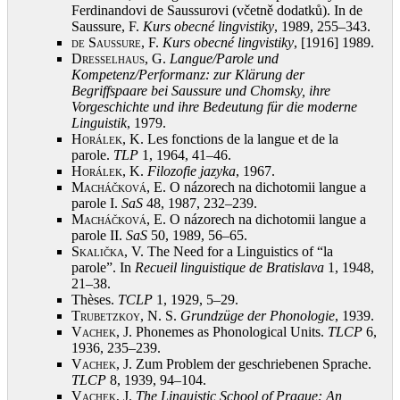
Ferdinandovi de Saussurovi (včetně dodatků). In de
Saussure, F.
Kurs obecné lingvistiky
, 1989, 255–343
.
de Saussure, F.
Kurs obecné lingvistiky
, [1916] 1989
.
Dresselhaus, G.
Langue/Parole und
Kompetenz/Performanz: zur Klärung der
Begriffspaare bei Saussure und Chomsky, ihre
Vorgeschichte und ihre Bedeutung für die moderne
Linguistik
, 1979
.
Horálek, K.
Les fonctions de la langue et de la
parole.
TLP
1, 1964, 41–46
.
Horálek, K.
Filozofie jazyka
, 1967
.
Macháčková, E.
O názorech na dichotomii langue a
parole I.
SaS
48, 1987, 232–239
.
Macháčková, E.
O názorech na dichotomii langue a
parole II.
SaS
50, 1989, 56–65
.
Skalička, V.
The Need for a Linguistics of “la
parole”. In
Recueil linguistique de Bratislava
1, 1948,
21–38
.
Thèses.
TCLP
1, 1929, 5–29
.
Trubetzkoy, N.
S.
Grundzüge der Phonologie
, 1939
.
Vachek, J.
Phonemes as Phonological Units.
TLCP
6,
1936, 235–239
.
Vachek, J.
Zum Problem der geschriebenen Sprache.
TLCP
8, 1939, 94–104
.
Vachek, J.
The Linguistic School of Prague: An