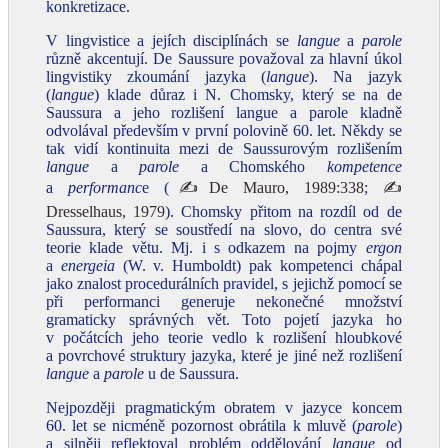
konkretizace.
V lingvistice a jejích disciplínách se
langue
a
parole
různě akcentují. De Saussure považoval za hlavní úkol
lingvistiky zkoumání jazyka (
langue
). Na jazyk
(
langue
) klade důraz i N. Chomsky, který se na de
Saussura a jeho rozlišení langue a parole kladně
odvolával především v první polovině 60. let. Někdy se
tak vidí kontinuita mezi de Saussurovým rozlišením
langue
a
parole
a Chomského
kompetence
a
performanc
e (
✍De Mauro, 1989:338
;
✍
Dresselhaus, 1979
). Chomsky přitom na rozdíl od de
Saussura, který se soustředí na slovo, do centra své
teorie klade větu. Mj. i s odkazem na pojmy
ergon
a
energeia
(W. v. Humboldt) pak kompetenci chápal
jako znalost procedurálních pravidel, s jejichž pomocí se
při performanci generuje nekonečné množství
gramaticky správných vět. Toto pojetí jazyka ho
v počátcích jeho teorie vedlo k rozlišení hloubkové
a povrchové struktury jazyka, které je jiné než rozlišení
langue
a
parole
u de Saussura.
Nejpozději pragmatickým obratem v jazyce koncem
60. let se nicméně pozornost obrátila k mluvě (
parole
)
a silněji reflektoval problém oddělování
langue
od