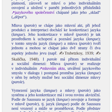
platností, zároveň se mluví o jeho individuálním
osvojení a uložení v paměti jednotlivých příslušníků
↗jazykového společenství
chápané jako jeho „sklad“
(„
dépot
“).
Mluva (
parole
) se chápe jako mluvní akt, při jehož
produkci a interpretaci dochází ke konkretizaci jazyka
(
langue
). Jeho konkretizace v mluvě (
parole
) je tak
prostředkem k uchopení a poznání jazyka (
langue
);
v tomto smyslu jazyk (
langue
) a mluva (
parole
) tvoří
jednotu a mohou se chápat jako dvě strany či dva
aspekty jednoho jevu (např.
✍Trubetzkoy, 1939
;
✍
Skalička, 1948
). I
parol
e má přitom individuální
a sociální dimenzi: Mluva (
parole
) se realizuje
v individuálním
↗mluvním aktu
, utváření jazykového
smyslu v dialogu i postupná proměna jazyka (
langue
)
v něm by nebyly možné bez sociální dimenze mluvy
(
parole
).
Vymezení jazyka (
langue
) a mluvy (
parole
) jako
systému a jeho konkretizace má i svou rovinu akviziční.
Podle de Saussura se jazyk (
langue
) osvojuje a formuje
v mluvě (
parole
), tj. jazyk (
langue
) podle de Saussura
není vrozený a může se proměňovat. Podle představ