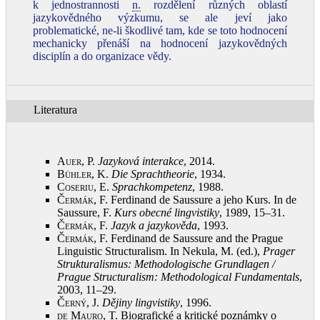
k jednostrannosti
n.
rozdělení různých oblastí
jazykovědného výzkumu, se ale jeví jako
problematické, ne-li škodlivé tam, kde se toto hodnocení
mechanicky přenáší na hodnocení jazykovědných
disciplín a do organizace vědy.
Literatura
Auer, P.
Jazyková interakce
, 2014
.
Bühler, K.
Die Sprachtheorie
, 1934
.
Coseriu, E.
Sprachkompetenz
, 1988
.
Čermák, F.
Ferdinand de Saussure a jeho Kurs. In de
Saussure, F.
Kurs obecné lingvistiky
, 1989, 15–31
.
Čermák, F.
Jazyk a jazykověda
, 1993
.
Čermák, F.
Ferdinand de Saussure and the Prague
Linguistic Structuralism. In Nekula, M. (ed.),
Prager
Strukturalismus:
Methodologische Grundlagen
/
Prague Structuralism:
Methodological Fundamentals
,
2003, 11–29
.
Černý, J.
Dějiny lingvistiky
, 1996
.
de Mauro, T.
Biografické a kritické poznámky o