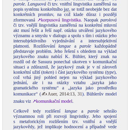
parole
.
Languová
či tzv. vnitřní lingvistika zaměřená na
popis systému konkrétního
jaz.
se totiž neobejde bez dat
konkrétních promluv, na což klade důraz i později
zformovaná
↗korpusová lingvistika
. Naopak
parolová
či tzv. vnější lingvistika zaměřená na konkrétní mluvní
akt musí řešit a řeší např. otázku utváření jazykového
významu a smyslu v dialogu a spolu s tím i otázku jeho
intersubjektivního vyjednávání a intersubjektivní
platnosti. Rozlišování
langue
a
parole
každopádně
představuje problém. Jeho řešení s ohledem na výklad
jazykového znaku nabízí K. Bühler, který znak na
rozdíl od de Sassura ponechal ukotven v komunikační
situaci a zdůraznil, že jazykový znak je v ní zároveň
konkrétní užití (
token
) i část jazykového systému (
type
),
což vrhá jiný pohled nejen na výklad jazykového
jednání, ale i na otázky vztahu „jazyka jako
gramatického systému“ a „jazyka jako prostředku
komunikace“ (
✍Auer, 2014:13, 31
). Bühlerův model
znaku viz
↗komunikační model
.
Celkově tedy rozlišení
langue
a
parole
sehrálo
významnou roli při rozvoji lingvistiky. Jeho spojení
s metaforickým rozlišením tzv. vnitřní a vnější
jazykovědy, jež implikuje hodnocení a případně vede