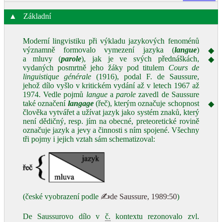
▲
Základní
Moderní lingvistiku při výkladu jazykových fenoménů
významně formovalo vymezení jazyka (
langue
)
◆
a mluvy (
parole
), jak je ve svých přednáškách,
◆
vydaných posmrtně jeho žáky pod titulem
Cours de
linguistique générale
(1916), podal F. de Saussure,
jehož dílo vyšlo v kritickém vydání až v letech 1967 až
1974. Vedle pojmů
langue
a
parole
zavedl de Saussure
také označení
langage
(řeč), kterým označuje schopnost
◆
člověka vytvářet a užívat jazyk jako systém znaků, který
není dědičný, resp. jím na obecné, preteoretické rovině
označuje jazyk a jevy a činnosti s ním spojené. Všechny
tři pojmy i jejich vztah sám schematizoval:
(české vyobrazení podle
✍de Saussure, 1989:50
)
De Saussurovo dílo v
č.
kontextu rezonovalo zvl.