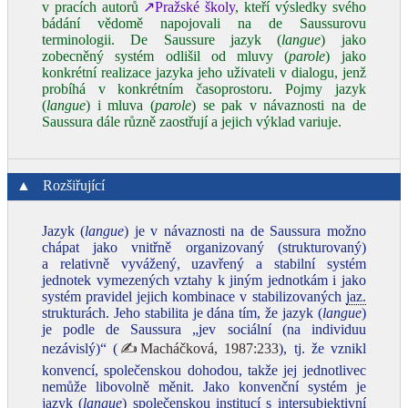
v pracích autorů
↗Pražské školy
, kteří výsledky svého
bádání vědomě napojovali na de Saussurovu
terminologii. De Saussure jazyk (
langue
) jako
zobecněný systém odlišil od mluvy (
parole
) jako
konkrétní realizace jazyka jeho uživateli v dialogu, jenž
probíhá v konkrétním časoprostoru. Pojmy jazyk
(
langue
) i mluva (
parole
) se pak v návaznosti na de
Saussura dále různě zaostřují a jejich výklad variuje.
▲
Rozšiřující
Jazyk (
langue
) je v návaznosti na de Saussura možno
chápat jako vnitřně organizovaný (strukturovaný)
a relativně vyvážený, uzavřený a stabilní systém
jednotek vymezených vztahy k jiným jednotkám i jako
systém pravidel jejich kombinace v stabilizovaných
jaz.
strukturách. Jeho stabilita je dána tím, že jazyk (
langue
)
je podle de Saussura „jev sociální (na individuu
nezávislý)“ (
✍Macháčková, 1987:233
), tj. že vznikl
konvencí, společenskou dohodou, takže jej jednotlivec
nemůže libovolně měnit. Jako konvenční systém je
jazyk (
langue
) společenskou institucí s intersubjektivní