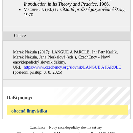
Introduction in Its Theory and Practice
, 1966
.
Vachek, J.
(ed.)
U základů pražské jazykovědné školy
,
1970
.
Citace
Marek Nekula (2017): LANGUE A PAROLE. In: Petr Karlík,
Marek Nekula, Jana Pleskalová (eds.), CzechEncy - Nový
encyklopedický slovník češtiny.
URL:
https://www.czechency.org/slovnik/LANGUE A PAROLE
(poslední přístup: 8. 8. 2026)
Další pojmy:
obecná lingvistika
CzechEncy – Nový encyklopedický slovník češtiny