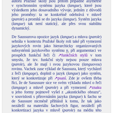
autorů Pražské školy jsou přitom případné asymetrie
v synchronním systému jazyka (
langue
), které jsou
výsledkem jeho dosavadního vývoje, jedním z důvodů
jeho proměny: ta se konkrétně odehrává v mluvě
(
parole
) a promítá se do jazyka (
langue
). Systém jazyka
(
langue
) tak není statický, ale přes svou stabilitu
dynamický.
De Saussurova opozice jazyk (
langue
) a mluva (
parole
)
sehrála v kontextu Pražské školy roli také při vymezení
jazykových rovin jako hierarchicky organizovaných
subsystémů jazykového systému
n.
při argumentaci ve
prospěch funkční řeči či
↗funkčních stylů
v tom
smyslu, že tzv. funkční styly nejsou pouze mluva
(
parole
), ale že mají i svou jazykovou (
languovou
)
rovinu. Vachek zase výklad de Saussura, který vycházel
z řeči (
langage
), doplnil o jazyk (
langue
) jako systém,
který se konkretizuje při
↗psaní
. Zde je ovšem třeba
říci, že de Sasussure sice ve svém výkladu mluví o řeči
(
langage
) a mluvě (
parole
) a při vymezení
↗znaku
u jeho formy pojmově vyšel z „akustického obrazu“,
v souvislosti s přirovnáním jazyka (
langue
) k šachu se
de Saussure nicméně přihlásil k tomu, že tak jako
nezáleží na materiálu šachových figur, nezáleží při
konkretizaci jazyka v mluvě (
parole
) na médiu této