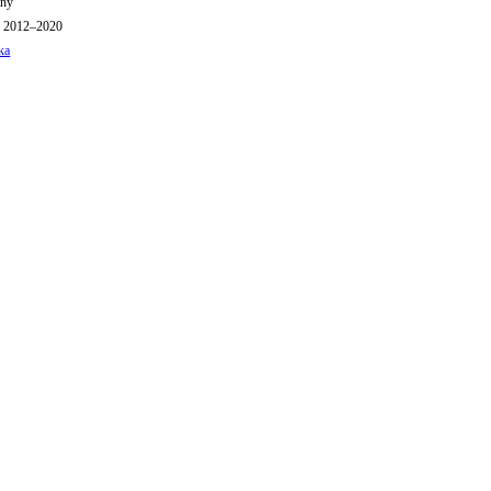
iny
o 2012–2020
ka