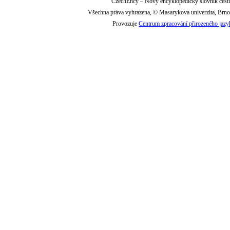
CzechEncy – Nový encyklopedický slovník češt
Všechna práva vyhrazena, © Masarykova univerzita, Brn
Provozuje
Centrum zpracování přirozeného jazy