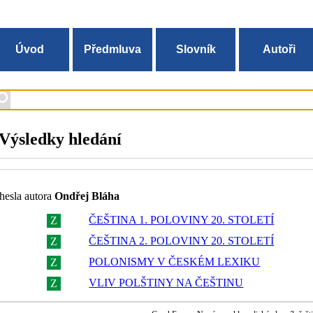
Úvod
Předmluva
Slovník
Autoři
Výsledky hledání
hesla autora
Ondřej Bláha
ČEŠTINA 1. POLOVINY 20. STOLETÍ
Z
R
ČEŠTINA 2. POLOVINY 20. STOLETÍ
Z
R
POLONISMY V ČESKÉM LEXIKU
Z
R
VLIV POLŠTINY NA ČEŠTINU
Z
R