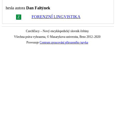
hesla autora
Dan Faltýnek
FORENZNÍ LINGVISTIKA
Z
R
CzechEncy – Nový encyklopedický slovník češtiny
Všechna práva vyhrazena, © Masarykova univerzita, Brno 2012–2020
Provozuje
Centrum zpracování přirozeného jazyka