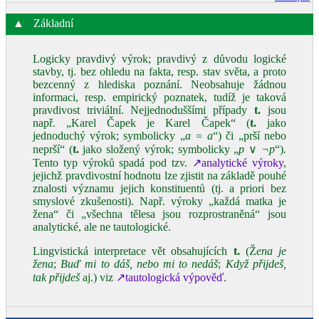
▲
Základní
Logicky pravdivý výrok; pravdivý z důvodu logické
stavby, tj. bez ohledu na fakta, resp. stav světa, a proto
bezcenný z hlediska poznání. Neobsahuje žádnou
informaci, resp. empirický poznatek, tudíž je taková
pravdivost triviální. Nejjednoduššími případy
t.
jsou
např. „Karel Čapek je Karel Čapek“ (
t.
jako
jednoduchý výrok; symbolicky „
a = a
“) či „prší nebo
neprší“ (
t.
jako složený výrok; symbolicky „
p
∨
¬p
“)
.
Tento typ výroků spadá pod tzv.
↗analytické výroky
,
jejichž pravdivostní hodnotu lze zjistit na základě pouhé
znalosti významu jejich konstituentů (tj. a priori bez
smyslové zkušenosti). Např. výroky „každá matka je
žena“ či „všechna tělesa jsou rozprostraněná“ jsou
analytické, ale ne tautologické.
Lingvistická interpretace vět obsahujících
t.
(Ž
ena je
žena
;
Buď mi to dáš, nebo mi to nedáš
;
Když přijdeš,
tak přijdeš
aj.) viz
↗tautologická výpověď
.