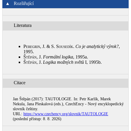
▲
Rozšiřující
Literatura
Peregrin, J. & S. Sousedík
.
Co je analytický výrok?
,
1995
.
Štěpán, J.
Formální logika
, 1995a
.
Štěpán, J.
Logika možných
světů
I, 1995b
.
Citace
Jan Štěpán (2017): TAUTOLOGIE. In: Petr Karlík, Marek
Nekula, Jana Pleskalová (eds.), CzechEncy - Nový encyklopedický
slovník češtiny.
URL:
https://www.czechency.org/slovnik/TAUTOLOGIE
(poslední přístup: 8. 8. 2026)