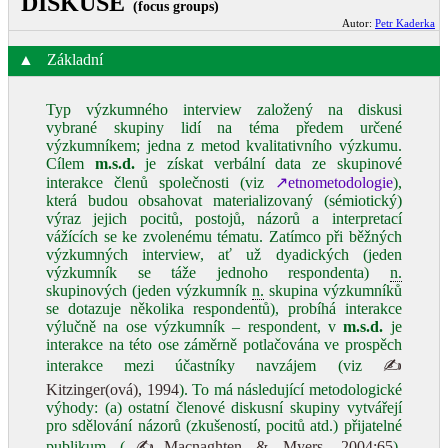
DISKUSE
(focus groups)
Autor:
Petr Kaderka
▲
Základní
Typ výzkumného interview založený na diskusi
vybrané skupiny lidí na téma předem určené
výzkumníkem; jedna z metod kvalitativního výzkumu.
Cílem
m.s.d.
je získat verbální data ze skupinové
interakce členů společnosti (viz
↗etnometodologie
),
která budou obsahovat materializovaný (sémiotický)
výraz jejich pocitů, postojů, názorů a interpretací
vážících se ke zvolenému tématu. Zatímco při běžných
výzkumných interview, ať už dyadických (jeden
výzkumník se táže jednoho respondenta)
n.
skupinových (jeden výzkumník
n.
skupina výzkumníků
se dotazuje několika respondentů), probíhá interakce
výlučně na ose výzkumník – respondent, v
m.s.d.
je
interakce na této ose záměrně potlačována ve prospěch
interakce mezi účastníky navzájem (viz
✍
Kitzinger(ová), 1994
). To má následující metodologické
výhody: (a) ostatní členové diskusní skupiny vytvářejí
pro sdělování názorů (zkušeností, pocitů atd.) přijatelné
publikum (
✍Macnaghten & Myers, 2004:65
),