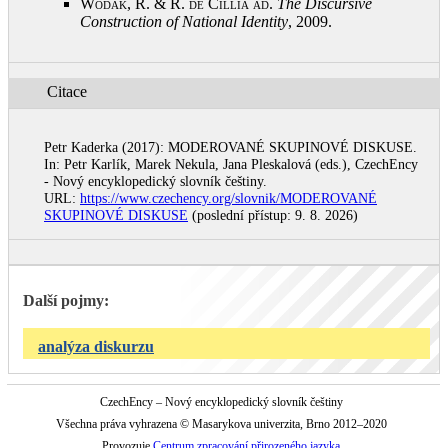
Wodak, R. & R. de Cillia ad
.
The Discursive
Construction of National Identity
, 2009
.
Citace
Petr Kaderka (2017): MODEROVANÉ SKUPINOVÉ DISKUSE.
In: Petr Karlík, Marek Nekula, Jana Pleskalová (eds.), CzechEncy
- Nový encyklopedický slovník češtiny.
URL:
https://www.czechency.org/slovnik/MODEROVANÉ
SKUPINOVÉ DISKUSE
(poslední přístup: 9. 8. 2026)
Další pojmy:
analýza diskurzu
CzechEncy – Nový encyklopedický slovník češtiny
Všechna práva vyhrazena © Masarykova univerzita, Brno 2012–2020
Provozuje
Centrum zpracování přirozeného jazyka