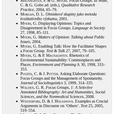
Macnaghten, P. & G. Myers
. Focus Groups. In Seale,
C. & G. Gobo ad. (eds.),
Qualitative Research
Practice
, 2004, 65–79
.
Morgan, D.
L.
Ohniskové skupiny jako metoda
kvalitativního výzkumu
, 2001
.
Myers, G.
Displaying Opinions: Topics and
Disagreement in Focus Groups.
Language in Society
27, 1998, 85–111
.
Myers, G.
Matters of Opinion: Talking about Public
Issues
, 2004
.
Myers, G.
Enabling Talk: How the Facilitator Shapes
a Focus Group.
Text & Talk
27, 2007, 79–105
.
Myers, G. & P. Macnaghten
. Rhetorics of
Environmental Sustainability: Commonplaces and
Places.
Environment and Planning
A 30, 1998, 333–
353
.
Puchta, C. & J. Potter
. Asking Elaborate Questions:
Focus Groups and the Management of Spontaneity.
Journal of Sociolinguistics
3, 1999, 314–335
.
Walden, G.
R.
Focus Groups
,
1: A Selective
Annotated Bibliography: Art and Humanities, Social
Sciences, and the Nonmedical Sciences
, 2008
.
Wästerfors, D. & J. Holsanova
. Examples as Crucial
Arguments in Discourse on ‘Others’.
Text
25, 2005,
519–554
.