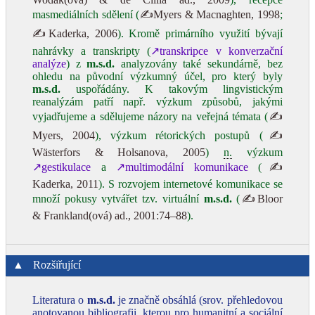
masmediálních sdělení (
✍Myers & Macnaghten, 1998
;
✍Kaderka, 2006
). Kromě primárního využití bývají
nahrávky a transkripty (
↗transkripce v konverzační
analýze
) z
m.s.d.
analyzovány také sekundárně, bez
ohledu na původní výzkumný účel, pro který byly
m.s.d.
uspořádány. K takovým lingvistickým
reanalýzám patří např. výzkum způsobů, jakými
vyjadřujeme a sdělujeme názory na veřejná témata (
✍
Myers, 2004
), výzkum rétorických postupů (
✍
Wästerfors & Holsanova, 2005
)
n.
výzkum
↗gestikulace
a
↗multimodální komunikace
(
✍
Kaderka, 2011
). S rozvojem internetové komunikace se
množí pokusy vytvářet tzv. virtuální
m.s.d.
(
✍Bloor
& Frankland(ová) ad., 2001:74–88
).
▲
Rozšiřující
Literatura o
m.s.d.
je značně obsáhlá (srov. přehledovou
anotovanou bibliografii, kterou pro humanitní a sociální