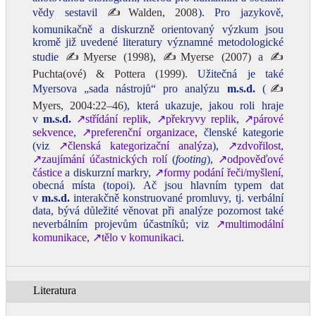
vědy sestavil
✍Walden, 2008
). Pro jazykově,
komunikačně a diskurzně orientovaný výzkum jsou
kromě již uvedené literatury významné metodologické
studie
✍Myerse (1998)
,
✍Myerse (2007)
a
✍
Puchta(ové) & Pottera (1999)
. Užitečná je také
Myersova „sada nástrojů“ pro analýzu
m.s.d.
(
✍
Myers, 2004:22–46
), která ukazuje, jakou roli hraje
v
m.s.d.
↗střídání replik
,
↗překryvy replik
,
↗párové
sekvence
,
↗preferenční organizace
, členské kategorie
(viz
↗členská kategorizační analýza
),
↗zdvořilost
,
↗zaujímání účastnických rolí
(
footing
),
↗odpověďové
částice
a diskurzní markry,
↗formy podání řeči/myšlení
,
obecná místa (topoi). Ač jsou hlavním typem dat
v
m.s.d.
interakčně konstruované promluvy, tj. verbální
data, bývá důležité věnovat při analýze pozornost také
neverbálním projevům účastníků; viz
↗multimodální
komunikace
,
↗tělo v komunikaci
.
Literatura