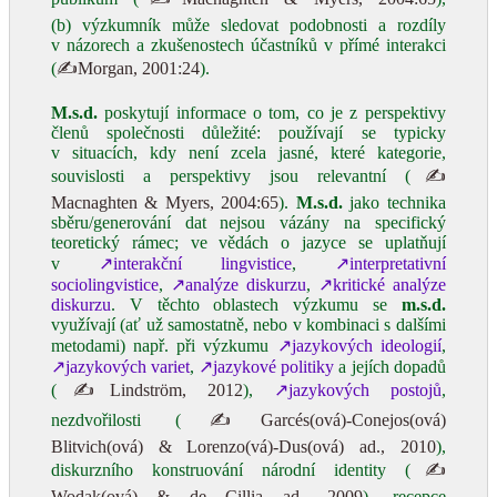
(b) výzkumník může sledovat podobnosti a rozdíly
v názorech a zkušenostech účastníků v přímé interakci
(
✍Morgan, 2001:24
).
M.s.d.
poskytují informace o tom, co je z perspektivy
členů společnosti důležité: používají se typicky
v situacích, kdy není zcela jasné, které kategorie,
souvislosti a perspektivy jsou relevantní (
✍
Macnaghten & Myers, 2004:65
).
M.s.d.
jako technika
sběru/generování dat nejsou vázány na specifický
teoretický rámec; ve vědách o jazyce se uplatňují
v
↗interakční lingvistice
,
↗interpretativní
sociolingvistice
,
↗analýze diskurzu
,
↗kritické analýze
diskurzu
. V těchto oblastech výzkumu se
m.s.d.
využívají (ať už samostatně, nebo v kombinaci s dalšími
metodami) např. při výzkumu
↗jazykových ideologií
,
↗jazykových variet
,
↗jazykové politiky
a jejích dopadů
(
✍Lindström, 2012
),
↗jazykových postojů
,
nezdvořilosti (
✍Garcés(ová)-Conejos(ová)
Blitvich(ová) & Lorenzo(vá)-Dus(ová) ad., 2010
),
diskurzního konstruování národní identity (
✍
Wodak(ová) & de Cillia ad., 2009
), recepce