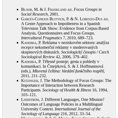
Bloor, M. & J. Frankland ad
.
Focus Groups in
Social Research
, 2001
.
Garcés-Conejos Blitvich, P. & N. Lorenzo-Dus ad
.
A Genre Approach to Impoliteness in a Spanish
Television Talk Show: Evidence from Corpus-Based
Analysis, Questionnaires and Focus Groups.
Intercultural Pragmatics
7, 2010, 689–723
.
Kaderka, P.
Reklama v neziskovém sektoru: analýza
recepce nekomerční reklamy v moderovaných
skupinových diskusích.
Sociologický časopis / Czech
Sociological Review
42, 2006, 379–402
.
Kaderka, P.
Tělesné postoje, gesta a pohledy v
komunikaci. In Čmejrková, S. & J. Hoffmannová
(eds.),
Mluvená čeština: hledání funkčního rozpětí
,
2011, 211–232
.
Kitzinger, J.
The Methodology of Focus Groups: The
Importance of Interaction between Research
Participants.
Sociology of Health & Illness
16, 1994,
103–121
.
Lindström, J.
Different Languages, One Mission?
Outcomes of Language Policies in a Multilingual
University Context.
International Journal of the
Sociology of Language
216, 2012, 33–54
.