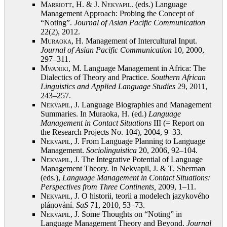
Marriott, H. & J. Nekvapil
. (eds.) Language
Management Approach: Probing the Concept of
“Noting”.
Journal of
Asian Pacific Communication
22(2), 2012
.
Muraoka, H.
Management of Intercultural Input.
Journal of Asian Pacific Communication
10, 2000,
297–311
.
Mwaniki, M.
Language Management in Africa: The
Dialectics of Theory and Practice.
Southern African
Linguistics and Applied Language Studies
29, 2011,
243–257
.
Nekvapil, J.
Language Biographies and Management
Summaries. In Muraoka, H. (ed.)
Language
Management in Contact Situations
III (= Report on
the Research Projects No. 104), 2004, 9–33
.
Nekvapil, J.
From Language Planning to Language
Management.
Sociolinguistica
20, 2006, 92–104
.
Nekvapil, J.
The Integrative Potential of Language
Management Theory. In Nekvapil, J. & T. Sherman
(eds.),
Language Management in Contact Situations:
Perspectives from
Three Continents,
2009, 1–11
.
Nekvapil, J.
O historii, teorii a modelech jazykového
plánování.
SaS
71, 2010, 53–73
.
Nekvapil, J.
Some Thoughts on “Noting” in
Language Management Theory and Beyond.
Journal