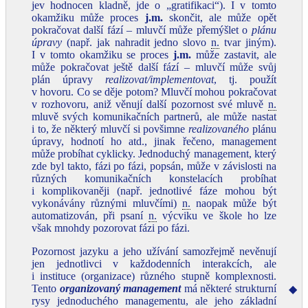
jev hodnocen kladně, jde o „gratifikaci“). I v tomto
okamžiku může proces
j.m.
skončit, ale může opět
pokračovat další fází – mluvčí může přemýšlet o
plánu
úpravy
(např. jak nahradit jedno slovo
n.
tvar jiným).
I v tomto okamžiku se proces
j.m.
může zastavit, ale
může pokračovat ještě další fází – mluvčí může svůj
plán úpravy
realizovat/implementovat
, tj. použít
v hovoru. Co se děje potom? Mluvčí mohou pokračovat
v rozhovoru, aniž věnují další pozornost své mluvě
n.
mluvě svých komunikačních partnerů, ale může nastat
i to, že některý mluvčí si povšimne
realizovaného
plánu
úpravy, hodnotí ho atd., jinak řečeno, management
může probíhat cyklicky. Jednoduchý management, který
zde byl takto, fázi po fázi, popsán, může v závislosti na
různých komunikačních konstelacích probíhat
i komplikovaněji (např. jednotlivé fáze mohou být
vykonávány různými mluvčími)
n.
naopak může být
automatizován, při psaní
n.
výcviku ve škole ho lze
však mnohdy pozorovat fázi po fázi.
Pozornost jazyku a jeho užívání samozřejmě nevěnují
jen jednotlivci v každodenních interakcích, ale
i instituce (organizace) různého stupně komplexnosti.
Tento
organizovaný management
má některé strukturní
◆
rysy jednoduchého managementu, ale jeho základní