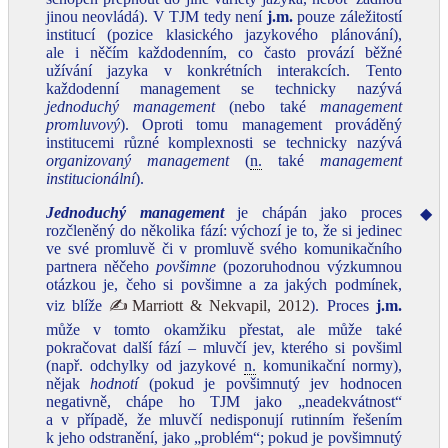
jinou neovládá). V TJM tedy není
j.m.
pouze záležitostí
institucí (pozice klasického jazykového plánování),
ale i něčím každodenním, co často provází běžné
užívání jazyka v konkrétních interakcích. Tento
každodenní management se technicky nazývá
jednoduchý management
(nebo také
management
promluvový
). Oproti tomu management prováděný
institucemi různé komplexnosti se technicky nazývá
organizovaný management
(
n.
také
management
institucionální
).
Jednoduchý management
je chápán jako proces
◆
rozčleněný do několika fází: výchozí je to, že si jedinec
ve své promluvě či v promluvě svého komunikačního
partnera něčeho
povšimne
(pozoruhodnou výzkumnou
otázkou je, čeho si povšimne a za jakých podmínek,
viz blíže
✍Marriott & Nekvapil, 2012
). Proces
j.m.
může v tomto okamžiku přestat, ale může také
pokračovat další fází – mluvčí jev, kterého si povšiml
(např. odchylky od jazykové
n.
komunikační normy),
nějak
hodnotí
(pokud je povšimnutý jev hodnocen
negativně, chápe ho TJM jako „neadekvátnost“
a v případě, že mluvčí nedisponují rutinním řešením
k jeho odstranění, jako „problém“; pokud je povšimnutý