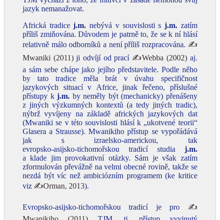
jazyk nemanažovat.
Africká tradice
j.m.
nebývá v souvislosti s
j.m.
zatím
příliš zmiňována. Důvodem je patrně to, že se k ní hlásí
relativně málo odborníků a není příliš rozpracována.
✍
Mwaniki (2011)
ji odvíjí od prací
✍Webba (2002)
aj.
a sám sebe chápe jako jejího představitele. Podle něho
by tato tradice měla brát v úvahu specifičnost
jazykových situací v Africe, jinak řečeno, příslušné
přístupy k
j.m.
by neměly být (mechanicky) přenášeny
z jiných výzkumných kontextů (a tedy jiných tradic),
nýbrž vyvíjeny na základě afrických jazykových dat
(Mwaniki se v této souvislosti hlásí k „ukotvené teorii“
Glasera a Strausse). Mwanikiho přístup se vypořádává
jak s izraelsko‑americkou, tak
evropsko‑asijsko‑tichomořskou tradicí studia
j.m.
a klade jim provokativní otázky. Sám je však zatím
zformulován převážně na velmi obecné rovině, takže se
nezdá být víc než ambiciózním programem (ke kritice
viz
✍Orman, 2013
).
Evropsko‑asijsko‑tichomořskou tradicí je pro
✍
Mwanikiho (2011)
TJM, tj. přístup vyvinutý