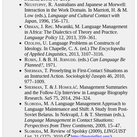
Neustupny, R.
Australians and Japanese at Morwell:
Interaction in the Work Domain. In Marriott, H. & M.
Low (eds.),
Language and Cultural Contact with
Japan
, 1996, 156–171
.
Orman, J
.
Rec. Mwaniki, M. Language Management
in Africa: The Dialectics of Theory and Practice.
Language Policy
12, 2013, 359–361
.
Ozolins, U.
Language Problems as Constructs of
Ideology. In Chapelle, C. A. (ed.)
The Encyclopedia
of Applied Linguistics
, 2013, 3107–3116
.
Rubin, J. & B. H. Jernudd
. (eds.)
Can Language Be
Planned?
, 1971
.
Sherman, T.
Proselyting in First-Contact Situations as
an Instructed Action.
Sociologický časopis
46, 2010,
977–1009
.
Sherman, T. & J. Homoláč
. Management Summaries
and the Follow-Up Interview in Language Biography
Research.
SaS
75, 2014, 294–324
.
Sloboda, M.
A Language Management Approach to
Language Maintenance and Shift: A Study from Post-
Soviet Belarus. In Nekvapil, J. & T. Sherman (eds.),
Language Management in Contact Situations:
Perspectives from Three Continents
, 2009, 15–47
.
Sloboda, M.
Review of Spolsky (2009),
LINGUIST
List
, 21 (227), 2010 (
http://linguistlist.org/
)
.