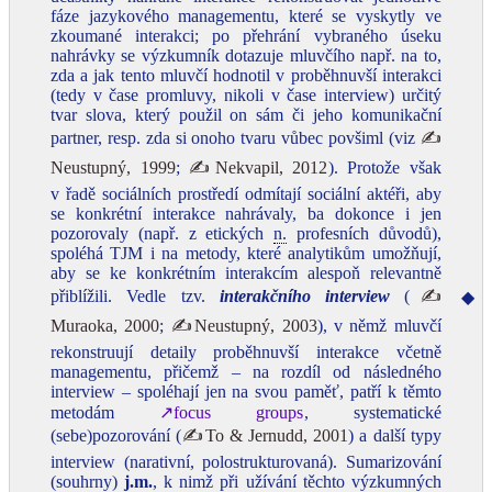
fáze jazykového managementu, které se vyskytly ve
zkoumané interakci; po přehrání vybraného úseku
nahrávky se výzkumník dotazuje mluvčího např. na to,
zda a jak tento mluvčí hodnotil v proběhnuvší interakci
(tedy v čase promluvy, nikoli v čase interview) určitý
tvar slova, který použil on sám či jeho komunikační
partner, resp. zda si onoho tvaru vůbec povšiml (viz
✍
Neustupný, 1999
;
✍Nekvapil, 2012
). Protože však
v řadě sociálních prostředí odmítají sociální aktéři, aby
se konkrétní interakce nahrávaly, ba dokonce i jen
pozorovaly (např. z etických
n.
profesních důvodů),
spoléhá TJM i na metody, které analytikům umožňují,
aby se ke konkrétním interakcím alespoň relevantně
přiblížili. Vedle tzv.
interakčního interview
(
✍
◆
Muraoka, 2000
;
✍Neustupný, 2003
), v němž mluvčí
rekonstruují detaily proběhnuvší interakce včetně
managementu, přičemž – na rozdíl od následného
interview – spoléhají jen na svou paměť, patří k těmto
metodám
↗focus groups
, systematické
(sebe)pozorování (
✍To & Jernudd, 2001
) a další typy
interview (narativní, polostrukturovaná). Sumarizování
(souhrny)
j.m.
, k nimž při užívání těchto výzkumných