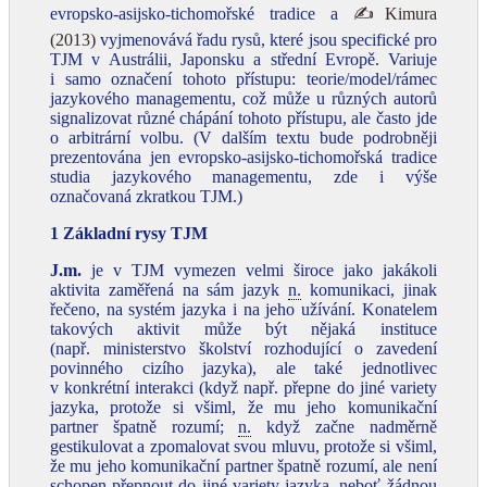
evropsko‑asijsko‑tichomořské tradice a
✍Kimura
(2013)
vyjmenovává řadu rysů, které jsou specifické pro
TJM v Austrálii, Japonsku a střední Evropě. Variuje
i samo označení tohoto přístupu: teorie/model/rámec
jazykového managementu, což může u různých autorů
signalizovat různé chápání tohoto přístupu, ale často jde
o arbitrární volbu. (V dalším textu bude podrobněji
prezentována jen evropsko‑asijsko‑tichomořská tradice
studia jazykového managementu, zde i výše
označovaná zkratkou TJM.)
1 Základní rysy TJM
J.m.
je v TJM vymezen velmi široce jako jakákoli
aktivita zaměřená na sám jazyk
n.
komunikaci, jinak
řečeno, na systém jazyka i na jeho užívání. Konatelem
takových aktivit může být nějaká instituce
(např. ministerstvo školství rozhodující o zavedení
povinného cizího jazyka), ale také jednotlivec
v konkrétní interakci (když např. přepne do jiné variety
jazyka, protože si všiml, že mu jeho komunikační
partner špatně rozumí;
n.
když začne nadměrně
gestikulovat a zpomalovat svou mluvu, protože si všiml,
že mu jeho komunikační partner špatně rozumí, ale není
schopen přepnout do jiné variety jazyka, neboť žádnou