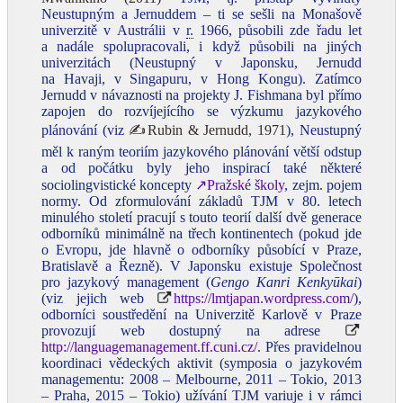
Neustupným a Jernuddem – ti se sešli na Monašově
univerzitě v Austrálii v
r.
1966, působili zde řadu let
a nadále spolupracovali, i když působili na jiných
univerzitách (Neustupný v Japonsku, Jernudd
na Havaji, v Singapuru, v Hong Kongu). Zatímco
Jernudd v návaznosti na projekty J. Fishmana byl přímo
zapojen do rozvíjejícího se výzkumu jazykového
plánování (viz
✍Rubin & Jernudd, 1971
), Neustupný
měl k raným teoriím jazykového plánování větší odstup
a od počátku byly jeho inspirací také některé
sociolingvistické koncepty
↗Pražské školy
, zejm. pojem
normy. Od zformulování základů TJM v 80. letech
minulého století pracují s touto teorií další dvě generace
odborníků minimálně na třech kontinentech (pokud jde
o Evropu, jde hlavně o odborníky působící v Praze,
Bratislavě a Řezně). V Japonsku existuje Společnost
pro jazykový management (
Gengo Kanri Kenkyūkai
)
(viz jejich web
https://lmtjapan.wordpress.com/
),
odborníci soustředění na Univerzitě Karlově v Praze
provozují web dostupný na adrese
http://languagemanagement.ff.cuni.cz/
. Přes pravidelnou
koordinaci vědeckých aktivit (symposia o jazykovém
managementu: 2008 – Melbourne, 2011 – Tokio, 2013
– Praha, 2015 – Tokio) užívání TJM variuje i v rámci