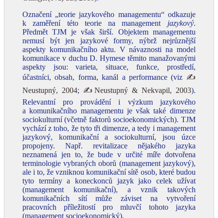
Označení „teorie jazykového managementu“ odkazuje
k zaměření této teorie na management
jazykový
.
Předmět TJM je však širší. Objektem managementu
nemusí být jen jazykové formy, nýbrž nejrůznější
aspekty komunikačního aktu. V návaznosti na model
komunikace v duchu D. Hymese těmito manažovanými
aspekty jsou: varieta, situace, funkce, prostředí,
účastníci, obsah, forma, kanál a performance (viz
✍
Neustupný, 2004
;
✍Neustupný & Nekvapil, 2003
).
Relevantní pro provádění i výzkum jazykového
a komunikačního managementu je však také dimenze
sociokulturní (včetně faktorů socioekonomických). TJM
vychází z toho, že tyto tři dimenze, a tedy i management
jazykový, komunikační a sociokulturní, jsou úzce
propojeny. Např. revitalizace nějakého jazyka
neznamená jen to, že bude v určité míře dotvořena
terminologie vybraných oborů (management jazykový),
ale i to, že vzniknou komunikační sítě osob, které budou
tyto termíny a koneckonců jazyk jako celek užívat
(management komunikační), a vznik takových
komunikačních sítí může záviset na vytvoření
pracovních příležitostí pro mluvčí tohoto jazyka
(management socioekonomický).