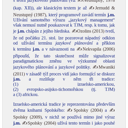
s teorií jazykového plánování (viz
✍Neustupný, 1978
(kap. XII)), ale klasickým textem je až
✍Jernudd &
Neustupný (1987)
, který programově zavádí termín
j.m.
Užívání samotného výrazu „jazykový management“
však nemusí nutně poukazovat k TJM, resp. k tomu, jak
je
j.m.
chápán z jejího hlediska.
✍Ozolins (2013)
tvrdí,
že od počátku 21. stol. lze pozorovat nápadný odklon
od užívání termínu
jazykové plánování
a příklon
k termínu
j.m.
a v návaznosti na
✍Nekvapila (2006)
připouští, že tato skutečnost může signalizovat
paradigmatickou změnu ve výzkumné oblasti
jazykového plánování a jazykové politiky.
✍Mwaniki
(2011)
v zásadě týž proces vidí jako formující se diskurz
j.m.
a rozlišuje v něm tři tradice:
(1) izraelsko‑americkou,
(2) evropsko‑asijsko‑tichomořskou (tj. TJM)
a (3) africkou.
Izraelsko‑americká tradice je reprezentována především
dvěma knihami Spolského:
✍Spolsky (2004)
a
✍
Spolsky (2009)
, v nichž se používá mimo jiné výraz
j.m.
✍Spolsky (2004)
užívá tento termín i jako pouhé