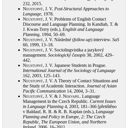
232, 2015
.
Neustupný, J.
V.
Post-Structural Approaches to
Language
, 1978
.
Neustupný, J.
V. Problems of English Contact
Discourse and Language Planning. In Kandiah, T. &
J. Kwan-Terry (eds.),
English and Language
Planning
, 1994, 50–69
.
Neustupný, J.
V. Následné (
follow-up
) interview.
SaS
60, 1999, 13–18
.
Neustupný, J.
V. Sociolingvistika a jazykový
management.
Sociologický časopis
38, 2002, 429–
442
.
Neustupný, J.
V. Japanese Students in Prague.
International Journal of the Sociology of Language
162, 2003, 125–143
.
Neustupný, J.
V. A Theory of Contact Situations and
the Study of Academic Interaction.
Journal of
Asian
Pacific Communication
14, 2004, 3–31
.
Neustupný, J. V. & J. Nekvapil
. Language
Management in the Czech Republic.
Current Issues
in
Language Planning
4, 2003, 181–366 [přetištěno
v Baldauf, R. B. & R. B. Kaplan (eds.),
Language
Planning and Policy in Europe, 2:
The Czech
Republic, The European Union, and Northern
Ireland
, 2006, 16–201]
.