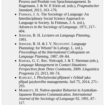
Prozess und Produkt von Sprachmanagement. In
Hagemann, J. & W. P. Klein ad. (eds.),
Pragmatischer
Standard
, 2013, 163–176
.
Fishman, J.
A. The Sociology of Language: An
Interdisciplinary Social Science Approach to
Language in Society. In Fishman, J. A. (ed.),
Advances in the Sociology of Language
, 1971, 217–
404
.
Jernudd, B.
H.
Lectures on Language Planning
,
1991
.
Jernudd, B. H. & J. V. Neustupný
. Language
Plannning: for Whom? In Laforge, L. (ed.),
Proceedings of the International Colloquium on
Language Planning
, 1987, 69–84
.
Kimura, G.
C. Rec. Nekvapil, J. & T. Sherman (eds.),
Language Management in Contact Situations:
Perspectives from Three Continents
, 2009.
Linguistica
Pragensia
23, 2013, 69–74
.
Kopecký, J.
Přechylování příjmení v češtině jako
případ jazykového managementu.
SaS
75, 2014, 271–
293
.
Marriott, H.
Native-speaker Behavior in Australian-
Japanese Business Communication.
International
Journal of the Sociology of Language
92, 1991, 87–
117
.