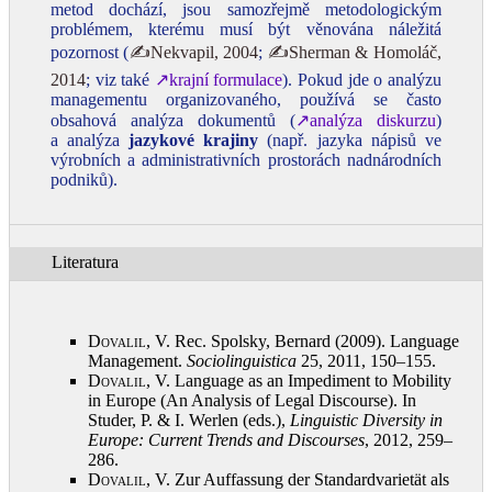
metod dochází, jsou samozřejmě metodologickým
problémem, kterému musí být věnována náležitá
pozornost (
✍Nekvapil, 2004
;
✍Sherman & Homoláč,
2014
; viz také
↗krajní formulace
). Pokud jde o analýzu
managementu organizovaného, používá se často
obsahová analýza dokumentů (
↗analýza diskurzu
)
a analýza
jazykové krajiny
(např. jazyka nápisů ve
výrobních a administrativních prostorách nadnárodních
podniků).
Literatura
Dovalil, V.
Rec. Spolsky, Bernard (2009). Language
Management.
Sociolinguistica
25, 2011, 150–155
.
Dovalil, V.
Language as an Impediment to Mobility
in Europe (An Analysis of Legal Discourse). In
Studer, P. & I. Werlen (eds.),
Linguistic Diversity in
Europe: Current Trends and Discourses
, 2012, 259–
286
.
Dovalil, V.
Zur Auffassung der Standardvarietät als