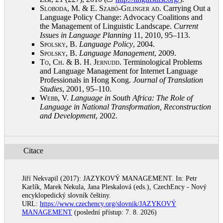
Sloboda, M. & E. Szabó-Gilinger ad
. Carrying Out a
Language Policy Change: Advocacy Coalitions and
the Management of Linguistic Landscape.
Current
Issues in Language Planning
11, 2010, 95–113
.
Spolsky, B.
Language Policy
, 2004
.
Spolsky, B.
Language Management
, 2009
.
To, Ch. & B. H. Jernudd
. Terminological Problems
and Language Management for Internet Language
Professionals in Hong Kong.
Journal of Translation
Studies
, 2001, 95–110
.
Webb, V.
Language in South Africa: The Role of
Language in National Transformation, Reconstruction
and Development
, 2002
.
Citace
Jiří Nekvapil (2017): JAZYKOVÝ MANAGEMENT. In: Petr
Karlík, Marek Nekula, Jana Pleskalová (eds.), CzechEncy - Nový
encyklopedický slovník češtiny.
URL:
https://www.czechency.org/slovnik/JAZYKOVÝ
MANAGEMENT
(poslední přístup: 7. 8. 2026)