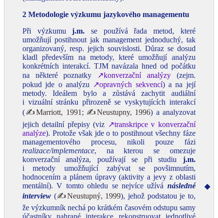
2 Metodologie výzkumu jazykového managementu
Při výzkumu
j.m.
se používá řada metod, které
umožňují postihnout jak management jednoduchý, tak
organizovaný, resp. jejich souvislosti. Důraz se dosud
kladl především na metody, které umožňují analýzu
konkrétních interakcí. TJM navázala hned od počátku
na některé poznatky
↗konverzační analýzy
(zejm.
pokud jde o analýzu
↗opravných sekvencí
) a na její
metody. Ideálem bylo a zůstává zachytit audiální
i vizuální stránku přirozeně se vyskytujících interakcí
(
✍Marriott, 1991
;
✍Neustupny, 1996
) a analyzovat
jejich detailní přepisy (viz
↗transkripce v konverzační
analýze
). Protože však jde o to postihnout všechny fáze
managementového procesu, nikoli pouze fázi
realizace/implementace
, na kterou se omezuje
konverzační analýza, používají se při studiu
j.m.
i metody umožňující zabývat se povšimnutím,
hodnocením a plánem úpravy (aktivity a jevy z oblasti
mentální). V tomto ohledu se nejvíce užívá
následné
◆
interview
(
✍Neustupný, 1999
), jehož podstatou je to,
že výzkumník nechá po krátkém časovém odstupu samy
účastníky nahrané interakce rekonstruovat jednotlivé