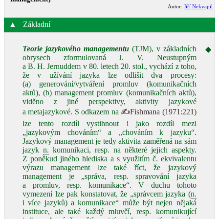
Autor:
Jiří Nekvapil
▲
Základní
Teorie jazykového managementu
(TJM), v základních
◆
obrysech zformulovaná J. V. Neustupným
a B. H. Jernuddem v 80. letech 20. stol., vychází z toho,
že v užívání jazyka lze odlišit dva procesy:
(a) generování/vytváření promluv (komunikačních
aktů), (b) management promluv (komunikačních aktů),
viděno z jiné perspektivy, aktivity jazykové
a metajazykové. S odkazem na
✍Fishmana (1971:221)
lze tento rozdíl vystihnout i jako rozdíl mezi
„jazykovým chováním“ a „chováním k jazyku“.
Jazykový management je tedy aktivita zaměřená na sám
jazyk
n.
komunikaci, resp. na některé jejich aspekty.
Z poněkud jiného hlediska a s využitím
č.
ekvivalentu
výrazu management lze také říct, že jazykový
management je „správa, resp. spravování jazyka
a promluv, resp. komunikace“. V duchu tohoto
vymezení lze pak konstatovat, že „správcem jazyka (
n.
i více jazyků) a komunikace“ může být nejen nějaká
instituce, ale také každý mluvčí, resp. komunikující