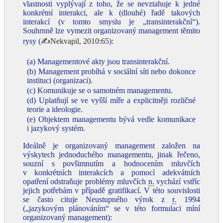
vlastnosti vyplývají z toho, že se nevztahuje k jedné
konkrétní interakci, ale k (dlouhé) řadě takových
interakcí (v tomto smyslu je „transinterakční“).
Souhrnně lze vymezit organizovaný management těmito
rysy (
✍Nekvapil, 2010:65
):
(a) Managementové akty jsou transinterakční.
(b) Management probíhá v sociální síti nebo dokonce
instituci (organizaci).
(c) Komunikuje se o samotném managementu.
(d) Uplatňují se ve vyšší míře a explicitněji rozličné
teorie a ideologie.
(e) Objektem managementu bývá vedle komunikace
i jazykový systém.
Ideálně je organizovaný management založen na
výskytech jednoduchého managementu, jinak řečeno,
souzní s povšimnutím a hodnocením mluvčích
v konkrétních interakcích a pomocí adekvátních
opatření odstraňuje problémy mluvčích
n.
vychází vstříc
jejich potřebám v případě gratifikací. V této souvislosti
se často cituje Neustupného výrok z
r.
1994
(„jazykovým plánováním“ se v této formulaci míní
organizovaný management):