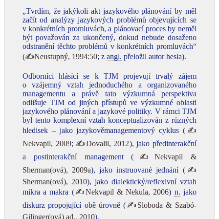
„Tvrdím, že jakýkoli akt jazykového plánování by měl
začít od analýzy jazykových problémů objevujících se
v konkrétních promluvách, a plánovací proces by neměl
být považován za ukončený, dokud nebude dosaženo
odstranění těchto problémů v konkrétních promluvách“
(
✍Neustupný, 1994:50
; z
angl.
přeložil autor hesla).
Odborníci hlásící se k TJM projevují trvalý zájem
o vzájemný vztah jednoduchého a organizovaného
managementu a právě tato výzkumná perspektiva
odlišuje TJM od jiných přístupů ve výzkumné oblasti
jazykového plánování a jazykové politiky. V rámci TJM
byl tento komplexní vztah konceptualizován z různých
hledisek – jako jazykověmanagementový cyklus (
✍
Nekvapil, 2009
;
✍Dovalil, 2012
), jako předinterakční
a postinterakční management (
✍Nekvapil &
Sherman(ová), 2009a
), jako instruované jednání (
✍
Sherman(ová), 2010
), jako dialektický/reflexivní vztah
mikra a makra (
✍Nekvapil & Nekula, 2006
)
n.
jako
diskurz propojující obě úrovně (
✍Sloboda & Szabó-
Gilinger(ová) ad., 2010
).