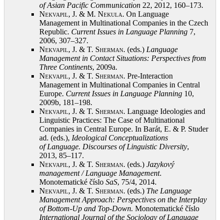
of Asian Pacific Communication
22, 2012, 160–173
.
Nekvapil, J. & M. Nekula
. On Language
Management in Multinational Companies in the Czech
Republic.
Current Issues in Language Planning
7,
2006, 307–327
.
Nekvapil, J. & T. Sherman
. (eds.)
Language
Management in Contact Situations: Perspectives from
Three Continents
, 2009a
.
Nekvapil, J. & T. Sherman
. Pre-Interaction
Management in Multinational Companies in Central
Europe.
Current Issues in Language Planning
10,
2009b, 181–198
.
Nekvapil, J. & T. Sherman
. Language Ideologies and
Linguistic Practices: The Case of Multinational
Companies in Central Europe. In Barát, E. & P. Studer
ad. (eds.),
Ideological Conceptualizations
of
Language. Discourses of Linguistic Diversity
,
2013, 85–117
.
Nekvapil, J. & T. Sherman
. (eds.)
Jazykový
management /
Language Management
.
Monotematické číslo
SaS
, 75/4, 2014
.
Nekvapil, J. & T. Sherman
. (eds.)
The
Language
Management Approach: Perspectives on
the
Interplay
of Bottom-Up and Top-Down.
Monotematické číslo
International Journal of
the Sociology of Language