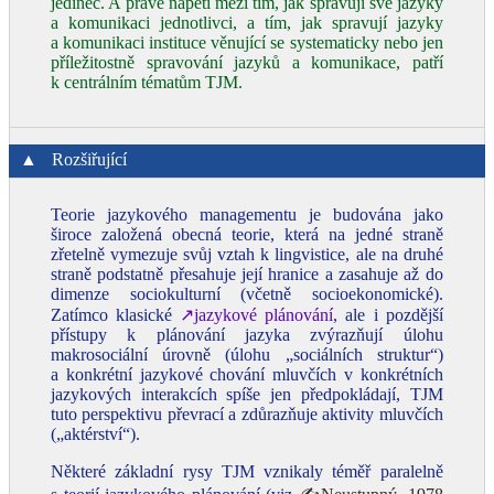
jedinec. A právě napětí mezi tím, jak spravují své jazyky
a komunikaci jednotlivci, a tím, jak spravují jazyky
a komunikaci instituce věnující se systematicky nebo jen
příležitostně spravování jazyků a komunikace, patří
k centrálním tématům TJM.
▲
Rozšiřující
Teorie jazykového managementu je budována jako
široce založená obecná teorie, která na jedné straně
zřetelně vymezuje svůj vztah k lingvistice, ale na druhé
straně podstatně přesahuje její hranice a zasahuje až do
dimenze sociokulturní (včetně socioekonomické).
Zatímco klasické
↗jazykové plánování
, ale i pozdější
přístupy k plánování jazyka zvýrazňují úlohu
makrosociální úrovně (úlohu „sociálních struktur“)
a konkrétní jazykové chování mluvčích v konkrétních
jazykových interakcích spíše jen předpokládají, TJM
tuto perspektivu převrací a zdůrazňuje aktivity mluvčích
(„aktérství“).
Některé základní rysy TJM vznikaly téměř paralelně