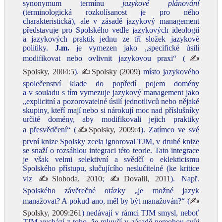
synonymum termínu
jazykové plánování
(terminologická rozkolísanost je pro něho
charakteristická), ale v zásadě jazykový management
představuje pro Spolského vedle jazykových ideologií
a jazykových praktik jednu ze tří složek jazykové
politiky.
J.m.
je vymezen jako „specifické úsilí
modifikovat nebo ovlivnit jazykovou praxi“ (
✍
Spolsky, 2004:5
).
✍Spolsky (2009)
místo jazykového
společenství klade do popředí pojem domény
a v souladu s tím vymezuje jazykový management jako
„explicitní a pozorovatelné úsilí jednotlivců nebo nějaké
skupiny, kteří mají nebo si nárokují moc nad příslušníky
určité domény, aby modifikovali jejich praktiky
a přesvědčení“ (
✍Spolsky, 2009:4
). Zatímco ve své
první knize Spolsky zcela ignoroval TJM, v druhé knize
se snaží o rozsáhlou integraci této teorie. Tato integrace
je však velmi selektivní a svědčí o eklekticismu
Spolského přístupu, slučujícího neslučitelné (ke kritice
viz
✍Sloboda, 2010
;
✍Dovalil, 2011
). Např.
Spolského závěrečné otázky „je možné jazyk
manažovat? A pokud ano, měl by být manažován?“ (
✍
Spolsky, 2009:261
) nedávají v rámci TJM smysl, neboť
TJM vychází z toho, že mluvčí v zásadě nemohou svůj