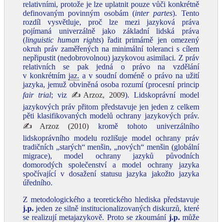
relativními, protože je lze uplatnit pouze vůči konkrétně
definovaným povinným osobám (
inter partes
). Tento
rozdíl vysvětluje, proč lze mezi jazyková práva
pojímaná univerzálně jako základní lidská práva
(
linguistic human rights
) řadit primárně jen omezený
okruh práv zaměřených na minimální toleranci s cílem
nepřipustit (nedobrovolnou) jazykovou asimilaci. Z práv
relativních se pak jedná o právo na vzdělání
v konkrétním
jaz.
a v soudní doméně o právo na užití
jazyka, jemuž obviněná osoba rozumí (procesní princip
fair trial
; viz
✍Arzoz, 2009
). Lidskoprávní model
jazykových práv přitom představuje jen jeden z celkem
pěti klasifikovaných modelů ochrany jazykových práv.
✍Arzoz (2010)
kromě tohoto univerzálního
lidskoprávního modelu rozlišuje model ochrany práv
tradičních „starých“ menšin, „nových“ menšin (globální
migrace), model ochrany jazyků původních
domorodých společenství a model ochrany jazyka
spočívající v dosažení statusu jazyka jakožto jazyka
úředního.
Z metodologického a teoretického hlediska představuje
j.p.
jeden ze silně institucionalizovaných diskurzů, které
se realizují metajazykově. Proto se zkoumání
j.p.
může