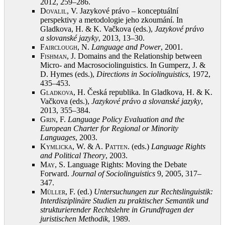
2012, 259–286
.
Dovalil, V.
Jazykové právo – konceptuální
perspektivy a metodologie jeho zkoumání. In
Gladkova, H. & K. Vačkova (eds.),
Jazykové právo
a slovanské jazyky
, 2013, 13–30
.
Fairclough, N.
Language and Power
, 2001
.
Fishman, J.
Domains and the Relationship between
Micro- and Macrosociolinguistics. In Gumperz, J. &
D. Hymes (eds.),
Directions in Sociolinguistics
, 1972,
435–453
.
Gladkova, H.
Česká republika. In Gladkova, H. & K.
Vačkova (eds.),
Jazykové právo a slovanské jazyky
,
2013, 355–384
.
Grin, F.
Language Policy Evaluation and the
European Charter for Regional or Minority
Languages
, 2003
.
Kymlicka, W. & A. Patten
. (eds.)
Language Rights
and Political Theory
, 2003
.
May, S.
Language Rights: Moving the Debate
Forward.
Journal of Sociolinguistics
9, 2005, 317–
347
.
Müller, F.
(ed.)
Untersuchungen zur Rechtslinguistik:
Interdisziplinäre Studien zu praktischer Semantik und
strukturierender Rechtslehre in Grundfragen der
juristischen Methodik
, 1989
.