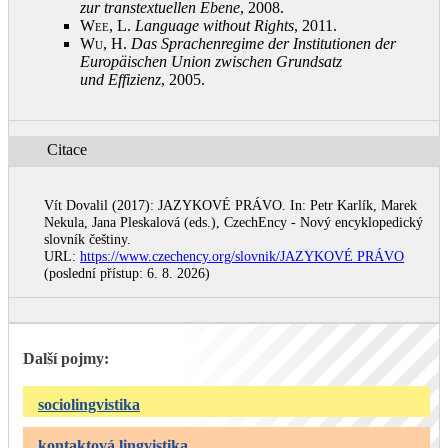
zur transtextuellen Ebene
, 2008
.
Wee, L.
Language without Rights
, 2011
.
Wu, H.
Das Sprachenregime der Institutionen der
Europäischen Union
zwischen Grundsatz
und
Effizienz
, 2005
.
Citace
Vít Dovalil (2017): JAZYKOVÉ PRÁVO. In: Petr Karlík, Marek
Nekula, Jana Pleskalová (eds.), CzechEncy - Nový encyklopedický
slovník češtiny.
URL:
https://www.czechency.org/slovnik/JAZYKOVÉ PRÁVO
(poslední přístup: 6. 8. 2026)
Další pojmy:
sociolingvistika
kontaktová lingvistika