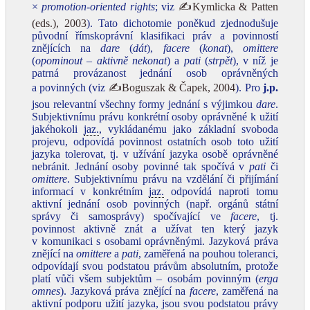
×
promotion-oriented rights
; viz
✍Kymlicka & Patten
(eds.), 2003
). Tato dichotomie poněkud zjednodušuje
původní římskoprávní klasifikaci práv a povinností
znějících na
dare
(
dát
),
facere
(
konat
),
omittere
(
opominout – aktivně nekonat
) a
pati
(
strpět
), v níž je
patrná provázanost jednání osob oprávněných
a povinných (viz
✍Boguszak & Čapek, 2004
). Pro
j.p.
jsou relevantní všechny formy jednání s výjimkou
dare
.
Subjektivnímu právu konkrétní osoby oprávněné k užití
jakéhokoli
jaz.
, vykládanému jako základní svoboda
projevu, odpovídá povinnost ostatních osob toto užití
jazyka tolerovat, tj. v užívání jazyka osobě oprávněné
nebránit. Jednání osoby povinné tak spočívá v
pati
či
omittere
. Subjektivnímu právu na vzdělání či přijímání
informací v konkrétním
jaz.
odpovídá naproti tomu
aktivní jednání osob povinných (např. orgánů státní
správy či samosprávy) spočívající ve
facere
, tj.
povinnost aktivně znát a užívat ten který jazyk
v komunikaci s osobami oprávněnými. Jazyková práva
znějící na
omittere
a
pati
, zaměřená na pouhou toleranci,
odpovídají svou podstatou právům absolutním, protože
platí vůči všem subjektům – osobám povinným (
erga
omnes
). Jazyková práva znějící na
facere
, zaměřená na
aktivní podporu užití jazyka, jsou svou podstatou právy