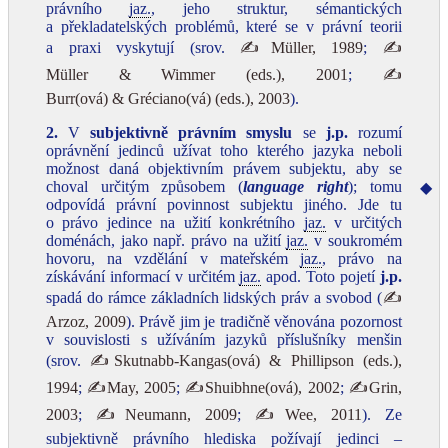
právního
jaz.
, jeho struktur, sémantických
a překladatelských problémů, které se v právní teorii
a praxi vyskytují (srov.
✍Müller, 1989
;
✍
Müller & Wimmer (eds.), 2001
;
✍
Burr(ová) & Gréciano(vá) (eds.), 2003
).
2.
V
subjektivně právním smyslu
se
j.p.
rozumí
oprávnění jedinců užívat toho kterého jazyka neboli
možnost daná objektivním právem subjektu, aby se
choval určitým způsobem (
language right
); tomu
◆
odpovídá právní povinnost subjektu jiného. Jde tu
o právo jedince na užití konkrétního
jaz.
v určitých
doménách, jako např. právo na užití
jaz.
v soukromém
hovoru, na vzdělání v mateřském
jaz.
, právo na
získávání informací v určitém
jaz.
apod. Toto pojetí
j.p.
spadá do rámce základních lidských práv a svobod (
✍
Arzoz, 2009
). Právě jim je tradičně věnována pozornost
v souvislosti s užíváním jazyků příslušníky menšin
(srov.
✍Skutnabb-Kangas(ová) & Phillipson (eds.),
1994
;
✍May, 2005
;
✍Shuibhne(ová), 2002
;
✍Grin,
2003
;
✍Neumann, 2009
;
✍Wee, 2011
). Ze
subjektivně právního hlediska požívají jedinci –