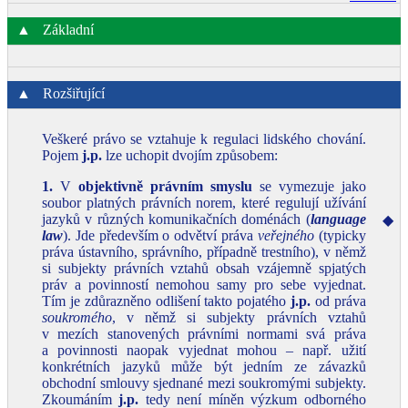
▲
Základní
▲
Rozšiřující
Veškeré právo se vztahuje k regulaci lidského chování.
Pojem
j.p.
lze uchopit dvojím způsobem:
1.
V
objektivně právním smyslu
se vymezuje jako
soubor platných právních norem, které regulují užívání
jazyků v různých komunikačních doménách (
language
◆
law
). Jde především o odvětví práva
veřejného
(typicky
práva ústavního, správního, případně trestního), v němž
si subjekty právních vztahů obsah vzájemně spjatých
práv a povinností nemohou samy pro sebe vyjednat.
Tím je zdůrazněno odlišení takto pojatého
j.p.
od práva
soukromého
, v němž si subjekty právních vztahů
v mezích stanovených právními normami svá práva
a povinnosti naopak vyjednat mohou – např. užití
konkrétních jazyků může být jedním ze závazků
obchodní smlouvy sjednané mezi soukromými subjekty.
Zkoumáním
j.p.
tedy není míněn výzkum odborného