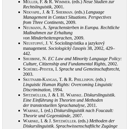
Müller, F. & R. Wimmer
. (eds.)
Neue Studien zur
Rechtslinguistik
, 2001
.
Nekvapil, J. & T. Sherman
. (eds.)
Language
Management in Contact Situations. Perspectives
from
Three Continents
, 2009
.
Neumann, A.
Sprachensterben in Europa. Rechtliche
Maßnahmen zur Erhaltung
von
Minderheitensprachen
, 2009
.
Neustupný, J.
V. Sociolingvistika a jazykový
management.
Sociologický časopis
38, 2002, 429–
442
.
Shuibhne, N.
EC Law and Minority Language Policy:
Culture, Citizenship and Fundamental Rights
, 2002
.
Schübel-Pfister, I.
Sprache und Gemeinschaftsrecht
,
2003
.
Skutnabb-Kangas, T. & R. Phillispon
. (eds.)
Linguistic Human Rights: Overcoming Linguistic
Discrimination
, 1994
.
Spitzmüller, J. & I. H. Warnke
.
Diskurslinguistik.
Eine Einführung in Theorien und Methoden
der
transtextuellen Sprachanalyse
, 2011
.
Warnke, I.
(ed.)
Diskurslinguistik nach Foucault:
Theorie und Gegenstände
, 2007
.
Warnke, I. & J. Spitzmüller
. (eds.)
Methoden der
Diskurslinguistik. Sprachwissenschaftliche Zugänge