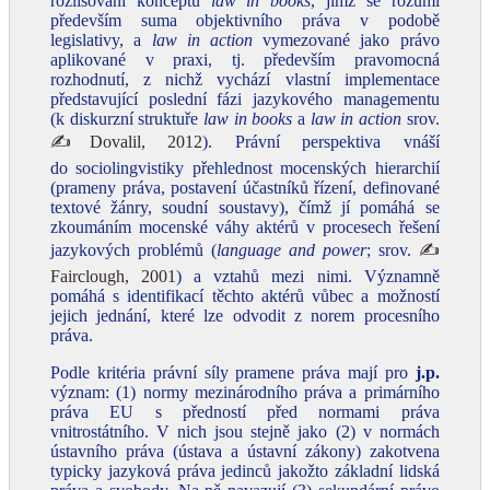
rozlišování konceptů
law in books
, jímž se rozumí
především suma objektivního práva v podobě
legislativy, a
law in action
vymezované jako právo
aplikované v praxi, tj. především pravomocná
rozhodnutí, z nichž vychází vlastní implementace
představující poslední fázi jazykového managementu
(k diskurzní struktuře
law in books
a
law in action
srov.
✍Dovalil, 2012
). Právní perspektiva vnáší
do sociolingvistiky přehlednost mocenských hierarchií
(prameny práva, postavení účastníků řízení, definované
textové žánry, soudní soustavy), čímž jí pomáhá se
zkoumáním mocenské váhy aktérů v procesech řešení
jazykových problémů (
language and
power
; srov.
✍
Fairclough, 2001
) a vztahů mezi nimi. Významně
pomáhá s identifikací těchto aktérů vůbec a možností
jejich jednání, které lze odvodit z norem procesního
práva.
Podle kritéria právní síly pramene práva mají pro
j.p.
význam: (1) normy mezinárodního práva a primárního
práva EU s předností před normami práva
vnitrostátního. V nich jsou stejně jako (2) v normách
ústavního práva (ústava a ústavní zákony) zakotvena
typicky jazyková práva jedinců jakožto základní lidská