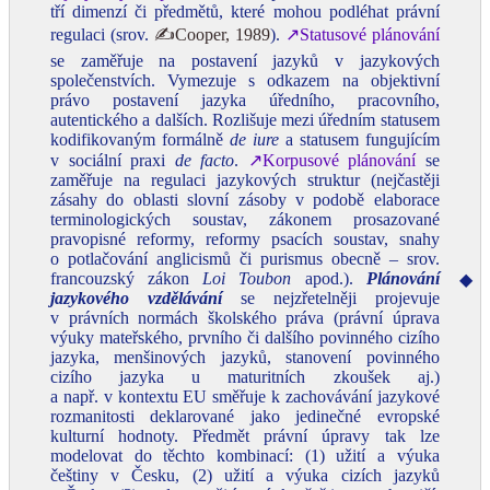
tří dimenzí či předmětů, které mohou podléhat právní
regulaci (srov.
✍Cooper, 1989
).
↗Statusové plánování
se zaměřuje na postavení jazyků v jazykových
společenstvích. Vymezuje s odkazem na objektivní
právo postavení jazyka úředního, pracovního,
autentického a dalších. Rozlišuje mezi úředním statusem
kodifikovaným formálně
de iure
a statusem fungujícím
v sociální praxi
de facto
.
↗Korpusové plánování
se
zaměřuje na regulaci jazykových struktur (nejčastěji
zásahy do oblasti slovní zásoby v podobě elaborace
terminologických soustav, zákonem prosazované
pravopisné reformy, reformy psacích soustav, snahy
o potlačování anglicismů či purismus obecně – srov.
francouzský zákon
Loi Toubon
apod.).
Plánování
◆
jazykového vzdělávání
se nejzřetelněji projevuje
v právních normách školského práva (právní úprava
výuky mateřského, prvního či dalšího povinného cizího
jazyka, menšinových jazyků, stanovení povinného
cizího jazyka u maturitních zkoušek aj.)
a např. v kontextu EU směřuje k zachovávání jazykové
rozmanitosti deklarované jako jedinečné evropské
kulturní hodnoty. Předmět právní úpravy tak lze
modelovat do těchto kombinací: (1) užití a výuka
češtiny v Česku, (2) užití a výuka cizích jazyků