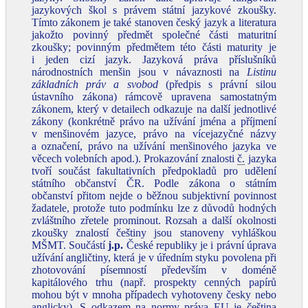
jazykových škol s právem státní jazykové zkoušky.
Tímto zákonem je také stanoven český jazyk a literatura
jakožto povinný předmět společné části maturitní
zkoušky; povinným předmětem této části maturity je
i jeden cizí jazyk. Jazyková práva příslušníků
národnostních menšin jsou v návaznosti na
Listinu
základních práv a svobod
(předpis s právní silou
ústavního zákona) rámcově upravena samostatným
zákonem, který v detailech odkazuje na další jednotlivé
zákony (konkrétně právo na užívání jména a příjmení
v menšinovém jazyce, právo na vícejazyčné názvy
a označení, právo na užívání menšinového jazyka ve
věcech volebních apod.). Prokazování znalosti
č.
jazyka
tvoří součást fakultativních předpokladů pro udělení
státního občanství ČR. Podle zákona o státním
občanství přitom nejde o běžnou subjektivní povinnost
žadatele, protože tuto podmínku lze z důvodů hodných
zvláštního zřetele prominout. Rozsah a další okolnosti
zkoušky znalostí češtiny jsou stanoveny vyhláškou
MŠMT. Součástí
j.p.
České republiky je i právní úprava
užívání angličtiny, která je v úředním styku povolena při
zhotovování písemností především v doméně
kapitálového trhu (např. prospekty cenných papírů
mohou být v mnoha případech vyhotoveny česky nebo
anglicky). S odkazem na normy práva EU je čeština