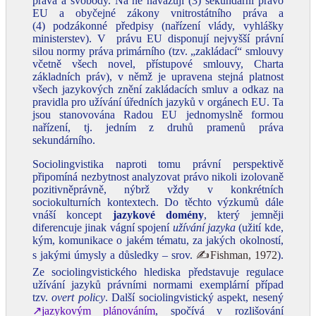
práva a svobody. Na ně navazují (3) sekundární právo
EU a obyčejné zákony vnitrostátního práva a
(4) podzákonné předpisy (nařízení vlády, vyhlášky
ministerstev). V právu EU disponují nejvyšší právní
silou normy práva primárního (tzv. „zakládací“ smlouvy
včetně všech novel, přístupové smlouvy, Charta
základních práv), v němž je upravena stejná platnost
všech jazykových znění zakládacích smluv a odkaz na
pravidla pro užívání úředních jazyků v orgánech EU. Ta
jsou stanovována Radou EU jednomyslně formou
nařízení, tj. jedním z druhů pramenů práva
sekundárního.
Sociolingvistika naproti tomu právní perspektivě
připomíná nezbytnost analyzovat právo nikoli izolovaně
pozitivněprávně, nýbrž vždy v konkrétních
sociokulturních kontextech. Do těchto výzkumů dále
vnáší koncept
jazykové
domény
, který jemněji
diferencuje jinak vágní spojení
užívání jazyka
(užití kde,
kým, komunikace o jakém tématu, za jakých okolností,
s jakými úmysly a důsledky – srov.
✍Fishman, 1972
).
Ze sociolingvistického hlediska představuje regulace
užívání jazyků právními normami exemplární případ
tzv.
overt policy
. Další sociolingvistický aspekt, nesený
↗jazykovým plánováním
, spočívá v rozlišování