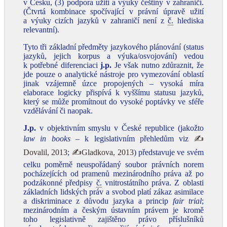
v Česku, (3) podpora užití a výuky češtiny v zahraničí.
(Čtvrtá kombinace spočívající v právní úpravě užití
a výuky cizích jazyků v zahraničí není z
č.
hlediska
relevantní).
Tyto tři základní předměty jazykového plánování (status
jazyků, jejich korpus a výuka/osvojování) vedou
k potřebné diferenciaci
j.p.
Je však nutno zdůraznit, že
jde pouze o analytické nástroje pro vymezování oblastí
jinak vzájemně úzce propojených – vysoká míra
elaborace logicky přispívá k vyššímu statusu jazyků,
který se může promítnout do vysoké poptávky ve sféře
vzdělávání či naopak.
J.p.
v objektivním smyslu v České republice (jakožto
law in books
– k legislativním přehledům viz
✍
Dovalil, 2013
;
✍Gladkova, 2013
) představuje ve svém
celku poměrně neuspořádaný soubor právních norem
pocházejících od pramenů mezinárodního práva až po
podzákonné předpisy
č.
vnitrostátního práva. Z oblasti
základních lidských práv a svobod platí zákaz asimilace
a diskriminace z důvodu jazyka a princip
fair trial
;
mezinárodním a českým ústavním právem je kromě
toho legislativně zajištěno právo příslušníků