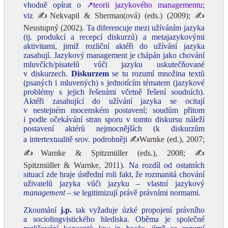
vhodně opírat o
↗teorii jazykového managementu
;
viz
✍Nekvapil & Sherman(ová) (eds.) (2009)
;
✍
Neustupný (2002)
. Ta diferencuje mezi užíváním jazyka
(tj. produkcí a recepcí diskurzů) a metajazykovými
aktivitami, jimiž rozliční aktéři do užívání jazyka
zasahují. Jazykový management je chápán jako chování
mluvčích/pisatelů vůči jazyku uskutečňované
v diskurzech.
Diskurzem
se tu rozumí množina textů
(psaných i mluvených) s jednotícím tématem (jazykové
problémy s jejich řešeními včetně řešení soudních).
Aktéři zasahující do užívání jazyka se ocitají
v nestejném mocenském postavení; soudům přitom
i podle očekávání stran sporu v tomto diskursu náleží
postavení aktérů nejmocnějších (k diskurzům
a intertextualitě srov. podrobněji
✍Warnke (ed.), 2007
;
✍Warnke & Spitzmüller (eds.), 2008
;
✍
Spitzmüller & Warnke, 2011
). Na rozdíl od ostatních
situací zde hraje ústřední roli fakt, že rozmanitá chování
uživatelů jazyka vůči jazyku – vlastní jazykový
management
– se legitimizují právě právními normami.
Zkoumání
j.p.
tak vyžaduje úzké propojení právního
a sociolingvistického hlediska. Oběma je společné