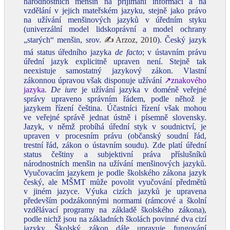
národnostních menšin na přijímání informací a na
vzdělání v jejich mateřském jazyku, stejně jako právo
na užívání menšinových jazyků v úředním styku
(univerzální model lidskoprávní a model ochrany
„starých“ menšin, srov.
✍Arzoz, 2010
). Český jazyk
má status úředního jazyka
de facto
; v ústavním právu
úřední jazyk explicitně upraven není. Stejně tak
neexistuje samostatný jazykový zákon. Vlastní
zákonnou úpravou však disponuje užívání
↗znakového
jazyka
.
De iure
je užívání jazyka v doméně veřejné
správy upraveno správním řádem, podle něhož je
jazykem řízení čeština. Účastníci řízení však mohou
ve veřejné správě jednat ústně i písemně slovensky.
Jazyk, v němž probíhá úřední styk v soudnictví, je
upraven v procesním právu (občanský soudní řád,
trestní řád, zákon o ústavním soudu). Zde platí úřední
status češtiny a subjektivní práva příslušníků
národnostních menšin na užívání menšinových jazyků.
Vyučovacím jazykem je podle školského zákona jazyk
český, ale MŠMT může povolit vyučování předmětů
v jiném jazyce. Výuka cizích jazyků je upravena
především podzákonnými normami (rámcové a školní
vzdělávací programy na základě školského zákona),
podle nichž jsou na základních školách povinné dva cizí
jazyky. Školský zákon dále upravuje fungování