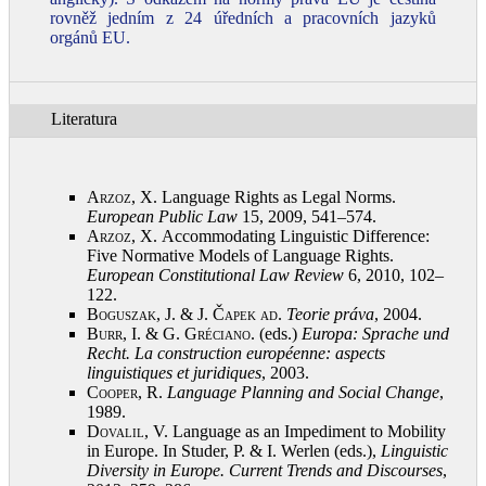
rovněž jedním z 24 úředních a pracovních jazyků
orgánů EU.
Literatura
Arzoz, X.
Language Rights as Legal Norms.
European Public Law
15, 2009, 541–574
.
Arzoz, X.
Accommodating Linguistic Difference:
Five Normative Models of Language Rights.
European Constitutional Law Review
6, 2010, 102–
122
.
Boguszak, J. & J. Čapek ad
.
Teorie práva
, 2004
.
Burr, I. & G. Gréciano
. (eds.)
Europa: Sprache und
Recht.
La construction européenne: aspects
linguistiques et juridiques
, 2003
.
Cooper, R.
Language Planning and Social Change
,
1989
.
Dovalil, V.
Language as an Impediment to Mobility
in Europe. In Studer, P. & I. Werlen (eds.),
Linguistic
Diversity in Europe. Current Trends and Discourses
,