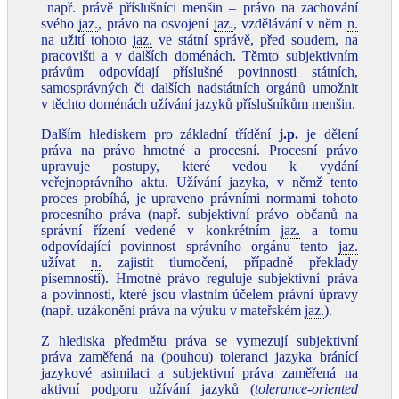
např. právě příslušníci menšin – právo na zachování
svého
jaz.
, právo na osvojení
jaz.
, vzdělávání v něm
n.
na užití tohoto
jaz.
ve státní správě, před soudem, na
pracovišti a v dalších doménách. Těmto subjektivním
právům odpovídají příslušné povinnosti státních,
samosprávných či dalších nadstátních orgánů umožnit
v těchto doménách užívání jazyků příslušníkům menšin.
Dalším hlediskem pro základní třídění
j.p.
je dělení
práva na právo hmotné a procesní. Procesní právo
upravuje postupy, které vedou k vydání
veřejnoprávního aktu. Užívání jazyka, v němž tento
proces probíhá, je upraveno právními normami tohoto
procesního práva (např. subjektivní právo občanů na
správní řízení vedené v konkrétním
jaz.
a tomu
odpovídající povinnost správního orgánu tento
jaz.
užívat
n.
zajistit tlumočení, případně překlady
písemností). Hmotné právo reguluje subjektivní práva
a povinnosti, které jsou vlastním účelem právní úpravy
(např. uzákonění práva na výuku v mateřském
jaz.
).
Z hlediska předmětu práva se vymezují subjektivní
práva zaměřená na (pouhou) toleranci jazyka bránící
jazykové asimilaci a subjektivní práva zaměřená na
aktivní podporu užívání jazyků (
tolerance-oriented