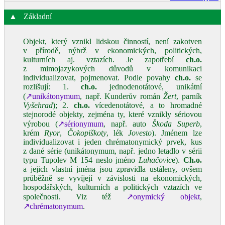
▲
Základní
Objekt, který vznikl lidskou činností, není zakotven
v přírodě, nýbrž v ekonomických, politických,
kulturních aj. vztazích. Je zapotřebí
ch.o.
z mimojazykových důvodů v komunikaci
individualizovat, pojmenovat. Podle povahy
ch.o.
se
rozlišují: 1.
ch.o.
jednodenotátové, unikátní
(
↗unikátonymum
, např. Kunderův román
Žert
, parník
Vyšehrad
); 2.
ch.o.
vícedenotátové, a to hromadné
stejnorodé objekty, zejména ty, které vznikly sériovou
výrobou (
↗sérionymum
, např. auto
Škoda Superb
,
krém
Ryor
,
Čokopiškoty
, lék
Jovesto
). Jménem lze
individualizovat i jeden chrématonymický prvek, kus
z dané série (unikátonymum, např. jedno letadlo v sérii
typu Tupolev M 154 neslo jméno
Luhačovic
e).
Ch.o.
a jejich vlastní jména jsou zpravidla ustáleny, ovšem
průběžně se vyvíjejí v závislosti na ekonomických,
hospodářských, kulturních a politických vztazích ve
společnosti. Viz též
↗onymický objekt
,
↗chrématonymum
.