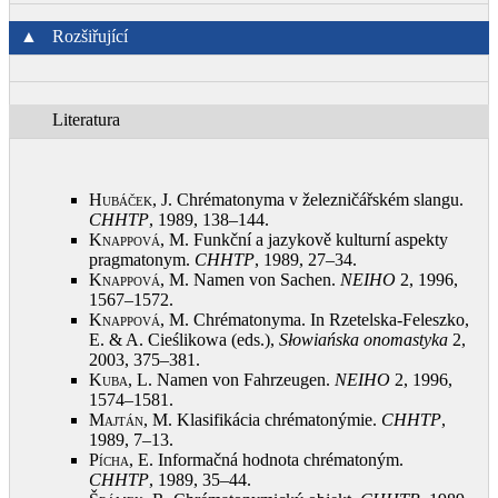
▲
Rozšiřující
Literatura
Hubáček, J.
Chrématonyma v železničářském slangu.
CHHTP
, 1989, 138–144
.
Knappová, M.
Funkční a jazykově kulturní aspekty
pragmatonym.
CHHTP
, 1989, 27–34
.
Knappová, M.
Namen von Sachen.
NEIHO
2, 1996,
1567–1572
.
Knappová, M.
Chrématonyma. In Rzetelska-Feleszko,
E. & A. Cieślikowa (eds.),
Słowiańska onomastyka
2,
2003, 375–381
.
Kuba, L.
Namen von Fahrzeugen.
NEIHO
2, 1996,
1574–1581
.
Majtán, M.
Klasifikácia chrématonýmie.
CHHTP
,
1989, 7–13
.
Pícha, E.
Informačná hodnota chrématoným.
CHHTP
, 1989, 35–44
.