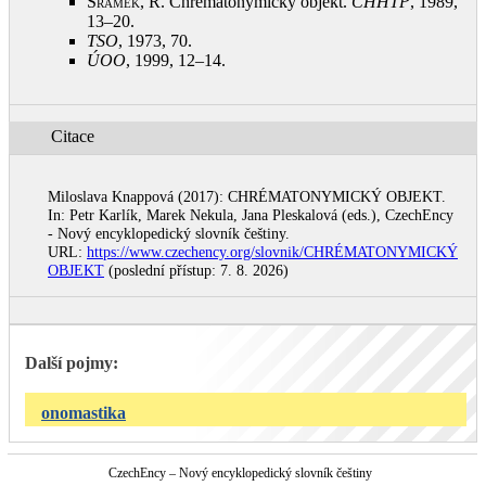
Šrámek, R.
Chrématonymický objekt.
CHHTP
, 1989,
13–20
.
TSO
, 1973, 70
.
ÚOO
, 1999, 12–14
.
Citace
Miloslava Knappová (2017): CHRÉMATONYMICKÝ OBJEKT.
In: Petr Karlík, Marek Nekula, Jana Pleskalová (eds.), CzechEncy
- Nový encyklopedický slovník češtiny.
URL:
https://www.czechency.org/slovnik/CHRÉMATONYMICKÝ
OBJEKT
(poslední přístup: 7. 8. 2026)
Další pojmy:
onomastika
CzechEncy – Nový encyklopedický slovník češtiny