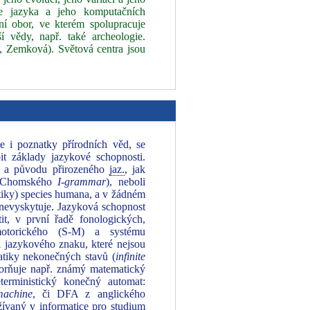
e jazyka a jeho komputačních
rní obor, ve kterém spolupracuje
ší vědy, např. také archeologie.
, Zemková). Světová centra jsou
e i poznatky přírodních věd, se
it základy jazykové schopnosti.
 a původu přirozeného
jaz.
, jak
y (Chomského
I-grammar
), neboli
iky) species humana, a v žádném
e nevyskytuje. Jazyková schopnost
t, v první řadě fonologických,
-motorického (S-M) a systému
ti jazykového znaku, které nejsou
matiky nekonečných stavů (
infinite
zorňuje např. známý matematický
terministický konečný automat:
 machine
, či DFA z anglického
žívaný v informatice pro studium