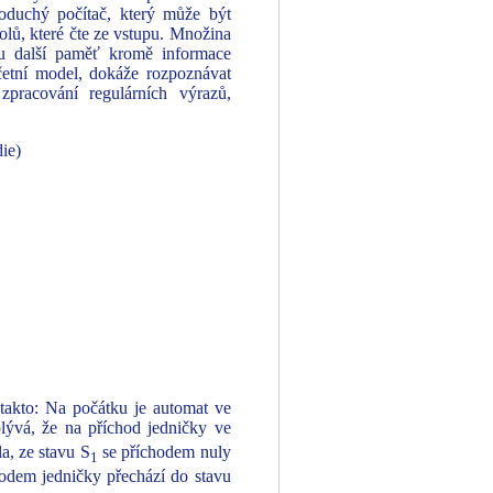
dnoduchý počítač, který může být
olů, které čte ze vstupu. Množina
u další paměť kromě informace
četní model, dokáže rozpoznávat
zpracování regulárních výrazů,
ie)
takto: Na počátku je automat ve
plývá, že na příchod jedničky ve
la, ze stavu S
se příchodem nuly
1
odem jedničky přechází do stavu