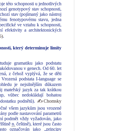
oje této schopnosti u jednotlivých
hozí genotypový stav schopnosti,
chozí stav (pojímaný jako nástroj
nému fenotypovému stavu, jedna
pecifické ve vztahu k schopnosti,
í efektivity a architektonických
6)
.
nosti, který determinuje limity
tuduje gramatiku jako podstatu
 zakódovanou v genech. Od 60. let
zená, z čehož vyplývá, že se děti
. Vrozená podstata I-language se
ledu je nejsilnějším důkazem
vůj mateřský jazyk za tak krátkou
tup, vůbec nedokládají bohatou
edostatku podnětů).
✍Chomsky
olečné všem jazykům jsou vrozené
ány podle nastavování parametrů
itní podmět vždy vyžadován, jako
ělštině
n.
češtině), které jsou často
asto označován jako „principy