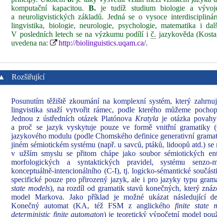
komputační kapacitou.
B.
je tudíž studium biologie a vývoj
a neuroligvistických základů. Jedná se o vysoce interdiscipliná
lingvistika, biologie, neurologie, psychologie, matematika i dal
V posledních letech se na výzkumu podílí i
č.
jazykověda (Kosta
uvedena na:
http://biolinguistics.uqam.ca/
.
▲
Rozšiřující
Posunutím těžiště zkoumání na komplexní systém, který zahrnuj
lingvistika snaží vytvořit rámec, podle kterého můžeme pochop
Jednou z ústředních otázek Platónova
Kratyla
je otázka povahy
a proč se jazyk vyskytuje pouze ve formě vnitřní gramatik
jazykového modulu (podle Chomského definice generativní gramat
jiném sémiotickém systému (např. u savců, ptáků, lidoopů atd.) s
v užším smyslu se přitom chápe jako soubor sémiotických enti
morfologických a syntaktických pravidel, systému senzo
konceptuálně-intencionálního (C-I), tj. logicko-sémantické součás
specifické pouze pro přirozený jazyk, ale i pro jazyky typu gra
state models
), na rozdíl od gramatik stavů konečných, který zná
model Markova. Jako příklad je možné ukázat následující de
Konečný automat (KA, též FSM z anglického
finite state
deterministic finite automaton
) je teoretický výpočetní model pou