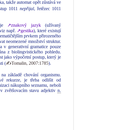
čka, takže automat opět zůstává ve
vstup 1011
nepřijal
, řetězec 1011
o je
↗znakový jazyk
(užívaný
viz např.
↗gestika
), které existují
blematičtějším prvkem přirozeného
vat neomezené množství struktur.
na v generativní gramatice pouze
ána z biolingvistického pohledu.
t jako výpočetní postup, který je
ti (
✍Tomalin, 2007:1785
).
ze na základě chování organismu.
vé rekurze, je třeba odlišit od
anizaci nákupního seznamu, neboli
. v zvětšovacím stavu adjektiv
n.