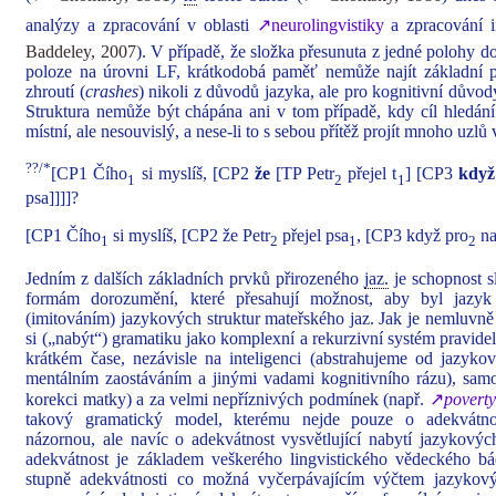
analýzy a zpracování v oblasti
↗neurolingvistiky
a zpracování i
Baddeley, 2007
). V případě, že složka přesunuta z jedné polohy d
poloze na úrovni LF, krátkodobá paměť nemůže najít základní po
zhroutí (
crashes
) nikoli z důvodů jazyka, ale pro kognitivní důvo
Struktura nemůže být chápána ani v tom případě, kdy cíl hledá
místní, ale nesouvislý, a nese-li to s sebou přítěž projít mnoho uzlů
??/*
[CP1 Čího
si myslíš, [CP2
že
[TP Petr
přejel t
] [CP3
když
1
2
1
psa]]]]?
[CP1 Čího
si myslíš, [CP2 že Petr
přejel psa
, [CP3 když pro
na
1
2
1
2
Jedním z dalších základních prvků přirozeného
jaz.
je schopnost s
formám dorozumění, které přesahují možnost, aby byl jaz
(imitováním) jazykových struktur mateřského jaz. Jak je nemluvně
si („nabýt“) gramatiku jako komplexní a rekurzivní systém pravidel
krátkém čase, nezávisle na inteligenci (abstrahujeme od jazy
mentálním zaostáváním a jinými vadami kognitivního rázu), samo
korekci matky) a za velmi nepříznivých podmínek (např.
↗
poverty
takový gramatický model, kterému nejde pouze o adekvátno
názornou, ale navíc o adekvátnost vysvětlující nabytí jazykových
adekvátnost je základem veškerého lingvistického vědeckého bád
stupně adekvátnosti co možná vyčerpávajícím výčtem jazykov