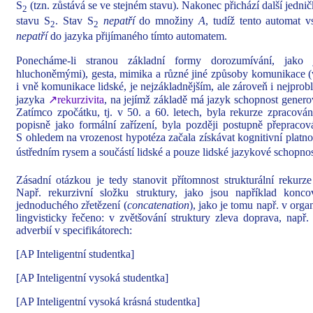
S
(tzn. zůstává se ve stejném stavu). Nakonec přichází další jedni
2
stavu S
. Stav S
nepatří
do množiny
A
, tudíž tento automat 
2
2
nepatří
do jazyka přijímaného tímto automatem.
Ponecháme-li stranou základní formy dorozumívání, jak
hluchoněmými), gesta, mimika a různé jiné způsoby komunikace (
i vně komunikace lidské, je nejzákladnějším, ale zároveň i nejpro
jazyka
↗rekurzivita
, na jejímž základě má jazyk schopnost genero
Zatímco zpočátku, tj. v 50. a 60. letech, byla rekurze zpracová
popisně jako formální zařízení, byla později postupně přepracov
S ohledem na vrozenost hypotéza začala získávat kognitivní platnos
ústředním rysem a součástí lidské a pouze lidské jazykové schopnos
Zásadní otázkou je tedy stanovit přítomnost strukturální rekur
Např. rekurzivní složku struktury, jako jsou například konco
jednoduchého zřetězení (
concatenation
), jako je tomu např. v org
lingvisticky řečeno: v zvětšování struktury zleva doprava, např
adverbií v specifikátorech:
[AP Inteligentní studentka]
[AP Inteligentní vysoká studentka]
[AP Inteligentní vysoká krásná studentka]