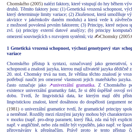
Chomského (2005)
nalézt faktory, které vstupují do hry během výv
druhů. Těmito faktory jsou: (1) Genetická vrozená schopnost, výc
který determinuje limity variace; (2) Zkušenost, která umožňuje vý
akvizice v jakémkoliv daném modulu) a která vede k závěreč
z možností povolená prvním faktorem; (3) Principy, které nejsou s
zvl. (a) principy externí datové analýzy; (b) principy komputačn
omezení souvisejících s rozvojem systémů; viz
✍Chomsky (2005:
1 Genetická vrozená
schopnost, výchozí genotypový stav schop
variace
Chomského přístup k syntaxi, označovaný jako generativní, s
schopnosti a znalosti jazyka, kterou mají uživatelé jazyka dědičně
20. stol. Chomsky trvá na tom, že většina těchto znalostí je vro
potřebují naučit jen omezené vlastnosti jejich mateřského jazyka
často označuje jako
↗univerzální gramatika
. Z Chomského poh
existence univerzální gramatiky fakt, že si děti úspěšně osvojí s
dobu. Tvrdí, že lingvistická data, ke kterým mají děti přís
lingvistickou znalost, které dosáhnou do dospělosti (argument n
(1981)
o univerzální gramatice tvrdí, že gramatické principy sp
a neměnné. Rozdíly mezi různými jazyky mohou být charakterizov
v mozku (např. pro-drop parametr, který říká, zda má být explic
např. v angličtině, nebo zda může být vypuštěn, jako např. ve špan
přirovnávány k přepínačům. Právě proto je tento přístup č