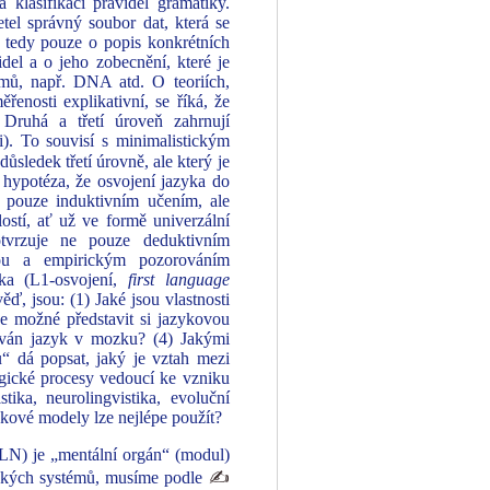
 klasifikaci pravidel gramatiky.
tel správný soubor dat, která se
e tedy pouze o popis konkrétních
el a o jeho zobecnění, které je
témů, např. DNA atd. O teoriích,
ěřenosti explikativní, se říká, že
Druhá a třetí úroveň zahrnují
). To souvisí s minimalistickým
důsledek třetí úrovně, ale který je
e hypotéza, že osvojení jazyka do
 pouze induktivním učením, ale
ostí, ať už ve formě univerzální
otvrzuje ne pouze deduktivním
ikou a empirickým pozorováním
yka (L1-osvojení,
first language
ď, jsou: (1) Jaké jsou vlastnosti
je možné představit si jazykovou
pován jazyk v mozku? (4) Jakými
 dá popsat, jaký je vztah mezi
ogické procesy vedoucí ke vzniku
tika, neurolingvistika, evoluční
zykové modely lze nejlépe použít?
FLN) je „mentální orgán“ (modul)
gických systémů, musíme podle
✍