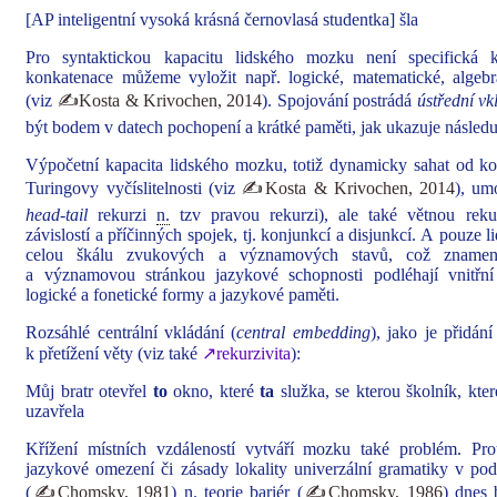
[AP inteligentní vysoká krásná černovlasá studentka] šla
Pro syntaktickou kapacitu lidského mozku není specifická k
konkatenace můžeme vyložit např. logické, matematické, algeb
(viz
✍Kosta & Krivochen, 2014
). Spojování postrádá
ústřední vk
být bodem v datech pochopení a krátké paměti, jak ukazuje následuj
Výpočetní kapacita lidského mozku, totiž dynamicky sahat od k
Turingovy vyčíslitelnosti (viz
✍Kosta & Krivochen, 2014
), um
head-tail
rekurzi
n.
tzv pravou rekurzi), ale také větnou rekur
závislostí a příčinných spojek, tj. konjunkcí a disjunkcí. A pouze
celou škálu zvukových a významových stavů, což zname
a významovou stránkou jazykové schopnosti podléhají vnitřní 
logické a fonetické formy a jazykové paměti.
Rozsáhlé centrální vkládání (
central embedding
), jako je přidán
k přetížení věty (viz také
↗rekurzivita
):
Můj bratr otevřel
to
okno, které
ta
služka, se kterou školník, kter
uzavřela
Křížení místních vzdáleností vytváří mozku také problém. Pro
jazykové omezení či zásady lokality univerzální gramatiky v po
(
✍Chomsky, 1981
)
n.
teorie bariér (
✍Chomsky, 1986
) dnes 