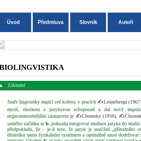
Úvod
Předmluva
Slovník
Autoři
BIOLINGVISTIKA
▲
Základní
Směr lingvistiky mající své kořeny v pracích
✍Lenneberga (1967
myslí, mozkem a jazykovou schopností a dal nový impuls p
nejprominentnějším zástupcem je
✍Chomsky (1956)
,
✍Chomsky
samého začátku se
b.
pokusila integrovat studium jazyka do studia
předpokladu, že – je-li teze, že jazyk je součástí „přírodního
důsledku sama fyzikálním systémem a optimálně musí dodržovat s
principy. Úkolem
b.
je taky vysvětlit vztah mezi vznikem jazyka a 