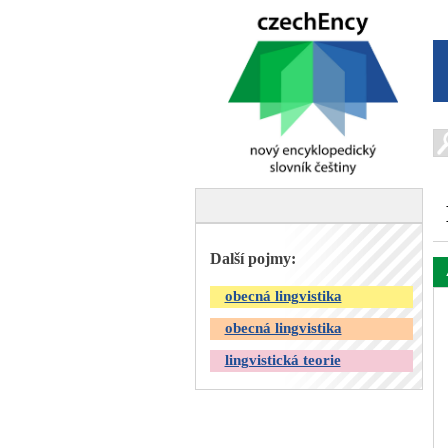
Další pojmy:
obecná lingvistika
obecná lingvistika
lingvistická teorie