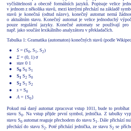
vyčíslitelnosti a obecně formálních jazyků. Popisuje velice je
v jednom z několika stavů, mezi kterými přechází na základě symb
stavů je konečná (odtud název), konečný automat nemá žádno
o aktuálním stavu. Konečný automat je velice jednoduchý výpo
pouze regulární jazyky. Konečné automaty se používají pro 
např. jako součást lexikálního analyzátoru v překladačích.
Tabulka 1: Gramatika (automaton) konečných stavů (podle Wikiped
●
S
= (S
, S
, S
)
0
1
2
●
Σ
= (0, 1)
σ
●
stav 0 1
●
S
S
S
0
0
1
●
S
S
S
1
2
0
●
S
S
S
2
1
2
●
s
= S
0
●
A
= {S
}
0
Pokud má daný automat zpracovat vstup 1011, bude to probíhat 
stavu S
. Na vstup přijde první symbol, jednička. Z tabulky vy
0
stavu S
automat reaguje přechodem do stavu S
. Dále přichází nu
0
1
přechází do stavu S
. Poté přichází jednička, ze stavu S
se přích
2
2