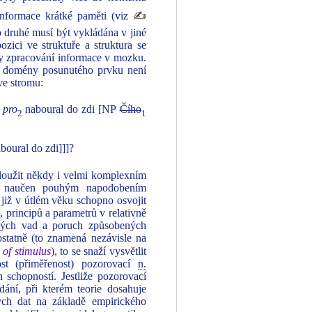
nformace krátké paměti (viz
✍
o druhé musí být vykládána v jiné
zici ve struktuře a struktura se
dy zpracování informace v mozku.
ní domény posunutého prvku není
 ve stromu:
pro
naboural do zdi [NP
Čího
2
1
boural do zdi]]]?
loužit někdy i velmi komplexním
yk naučen pouhým napodobením
 již v útlém věku schopno osvojit
, principů a parametrů v relativně
kových vad a poruch způsobených
statně (to znamená nezávisle na
 of stimulus
), to se snaží vysvětlit
st (přiměřenost) pozorovací
n.
 schopností. Jestliže pozorovací
ání, při kterém teorie dosahuje
ých dat na základě empirického