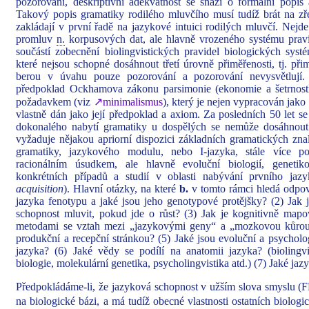
pozorování, deskriptivní adekvátnost se snaží o formální popis a
Takový popis gramatiky rodilého mluvčího musí tudíž brát na zře
zakládají v první řadě na jazykové intuici rodilých mluvčí. Nejd
promluv
n.
korpusových dat, ale hlavně vrozeného systému pravid
součástí zobecnění biolingvistických pravidel biologických sys
které nejsou schopné dosáhnout třetí úrovně přiměřenosti, tj. přim
berou v úvahu pouze pozorování a pozorování nevysvětlují. 
předpoklad Ockhamova zákonu parsimonie (ekonomie a šetrnosti
požadavkem (viz
↗minimalismus
), který je nejen vypracován jako 
vlastně dán jako její předpoklad a axiom. Za posledních 50 let s
dokonalého nabytí gramatiky u dospělých se nemůže dosáhnout
vyžaduje nějakou apriorní dispozici základních gramatických znal
gramatiky, jazykového modulu, nebo I-jazyka, stále více p
racionálním úsudkem, ale hlavně evoluční biologií, genet
konkrétních případů a studií v oblasti nabývání prvního jaz
acquisition
). Hlavní otázky, na které
b.
v tomto rámci hledá odpově
jazyka fenotypu a jaké jsou jeho genotypové protějšky? (2) Jak 
schopnost mluvit, pokud jde o růst? (3) Jak je kognitivně ma
metodami se vztah mezi „jazykovými geny“ a „mozkovou kůrou“
produkční a recepční stránkou? (5) Jaké jsou evoluční a psychol
jazyka? (6) Jaké vědy se podílí na anatomii jazyka? (biolingvis
biologie, molekulární genetika, psycholingvistika atd.) (7) Jaké ja
Předpokládáme-li, že jazyková schopnost v užším slova smyslu (
na biologické bázi, a má tudíž obecné vlastnosti ostatních biolo