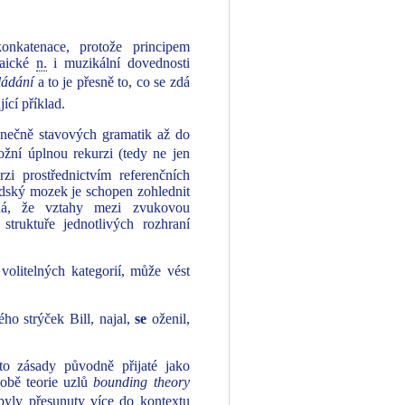
onkatenace, protože principem
raické
n.
i muzikální dovednosti
ládání
a to je přesně to, co se zdá
ící příklad.
onečně stavových gramatik až do
ožní úplnou rekurzi (tedy ne jen
zi prostřednictvím referenčních
 lidský mozek je schopen zohlednit
ná, že vztahy mezi zvukovou
struktuře jednotlivých rozhraní
í volitelných kategorií, může vést
ého strýček Bill, najal,
se
oženil,
to zásady původně přijaté jako
době teorie uzlů
bounding theory
byly přesunuty více do kontextu