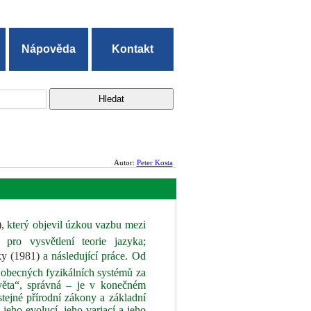
Nápověda
Kontakt
Autor:
Peter Kosta
)
, který objevil úzkou vazbu mezi
ro vysvětlení teorie jazyka;
 (1981)
a následující práce. Od
 obecných fyzikálních systémů za
 světa“, správná – je v konečném
tejné přírodní zákony a základní
jeho evolucí, jeho variací a jeho