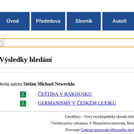
Úvod
Předmluva
Slovník
Autoři
Výsledky hledání
hesla autora
Stefan Michael Newerkla
ČEŠTINA V RAKOUSKU
Z
R
GERMANISMY V ČESKÉM LEXIKU
Z
R
CzechEncy – Nový encyklopedický slovník češt
Všechna práva vyhrazena, © Masarykova univerzita, Brn
Provozuje
Centrum zpracování přirozeného jazy