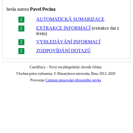
hesla autora
Pavel Pecina
AUTOMATICKÁ SUMARIZACE
Z
R
EXTRAKCE INFORMACÍ
(extrakce dat z
Z
R
textu)
VYHLEDÁVÁNÍ INFORMACÍ
Z
R
ZODPOVÍDÁNÍ DOTAZŮ
Z
R
CzechEncy – Nový encyklopedický slovník češtiny
Všechna práva vyhrazena, © Masarykova univerzita, Brno 2012–2020
Provozuje
Centrum zpracování přirozeného jazyka