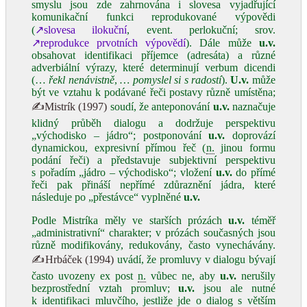
smyslu jsou zde zahrnována i slovesa vyjadřující
komunikační funkci reprodukované výpovědi
(
↗slovesa ilokuční
, event. perlokuční; srov.
↗reprodukce prvotních výpovědí
). Dále může
u.v.
obsahovat identifikaci příjemce (adresáta) a různé
adverbiální výrazy, které determinují verbum dicendi
(…
řekl nenávistně
,
… pomyslel si s radostí
).
U.v.
může
být ve vztahu k podávané řeči postavy různě umístěna;
✍Mistrík (1997)
soudí, že anteponování
u.v.
naznačuje
klidný průběh dialogu a dodržuje perspektivu
„východisko – jádro“; postponování
u.v.
doprovází
dynamickou, expresivní přímou řeč (
n.
jinou formu
podání řeči) a představuje subjektivní perspektivu
s pořadím „jádro – východisko“; vložení
u.v.
do přímé
řeči pak přináší nepřímé zdůraznění jádra, které
následuje po „přestávce“ vyplněné
u.v.
Podle Mistríka měly ve starších prózách
u.v.
téměř
„administrativní“ charakter; v prózách současných jsou
různě modifikovány, redukovány, často vynechávány.
✍Hrbáček (1994)
uvádí, že promluvy v dialogu bývají
často uvozeny ex post
n.
vůbec ne, aby
u.v.
nerušily
bezprostřední vztah promluv;
u.v.
jsou ale nutné
k identifikaci mluvčího, jestliže jde o dialog s větším