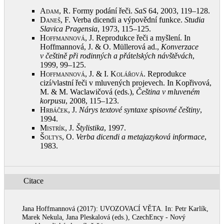
Adam, R.
Formy podání řeči.
SaS
64, 2003, 119–128
.
Daneš, F.
Verba dicendi a výpovědní funkce.
Studia
Slavica Pragensia
, 1973, 115–125
.
Hoffmannová, J.
Reprodukce řeči a myšlení. In
Hoffmannová, J. & O. Müllerová ad.,
Konverzace
v češtině při rodinných a přátelských návštěvách
,
1999, 99–125
.
Hoffmannová, J. & I. Kolářová
. Reprodukce
cizí/vlastní řeči v mluvených projevech. In Kopřivová,
M. & M. Waclawičová (eds.),
Čeština v mluveném
korpusu
, 2008, 115–123
.
Hrbáček, J.
Nárys textové syntaxe spisovné češtiny
,
1994
.
Mistrík, J.
Štylistika
, 1997
.
Šoltys, O.
Verba dicendi a metajazyková informace
,
1983
.
Citace
Jana Hoffmannová (2017): UVOZOVACÍ VĚTA. In: Petr Karlík,
Marek Nekula, Jana Pleskalová (eds.), CzechEncy - Nový