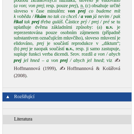
podobu zkratkovitých náznaků, sloveso je elidováno
(
a von
;
von prej
; resp. pouze
prej
),
n.
(c) obsahuje určité
sloveso v čase minulém:
von prej
co budeme mít
k vobědu /
řikám
no tak co chceš /
a von
já nevim / pak
řikal
tak
prej
třeba guláš
. Částice
prý / prej / pré
se tu
uplatňuje dvěma základními způsoby: (a)
u.v.
je
reprezentována pouze osobním zájmenem (případně
substantivem označujícím mluvčího), sloveso mluvení je
elidováno,
prej
je součástí reprodukce v „diktum“;
(b)
prej
je naopak součástí
u.v.
, resp. ji samo zastupuje,
supluje funkci verba dicendi. Srov. rozdíl
a von / abych
prej
jel hned – a von
prej
/ abych jel hned
; viz
✍
Hoffmannová (1999)
,
✍Hoffmannová & Kolářová
(2008)
.
▲
Rozšiřující
Literatura