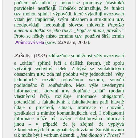
počtem účastníků
n.
pokud se promluvy účastníků
pravidelně nestřídají. Hrbáček zdůrazňuje, že funkci
u.v.
mohou splnit i výpovědi, které vyjadřují uvozovací
vztah jen implicitně, svým obsahem a strukturou
u.v.
neodpovídají, neobsahují sloveso mluvení:
Popošla
k němu a dotkla se jeho ruky: „Pojď se mnou, prosím.“
Proto se někdy místo termínu
u.v.
používá širší termín
↗rámcová věta
(srov.
✍Adam, 2003
).
✍Šoltys (1983)
zdůrazňuje soudržnost věty uvozovací
a „citátu“ (přímé řeči a dalších forem), jež spolu
vytvářejí svébytný celek. Zabývá se syntaktickým
obsazením
u.v.
: zda má podobu věty jednoduché, věty
jednoduché rozvité polovětnou vazbou, souvětí
podřadného či souřadného. Mezi výše uvedenými
informacemi, kterými
u.v.
doplňuje „citát“ (podání
vlastní/cizí řeči), rozlišuje informace obligatorní,
potenciální a fakultativní; k fakultativním patří hlavně
údaje o prostředí, situaci, informace o chování,
gestikulaci a mimice komunikujících, atd. I obligatorní
informace může být ovšem substituována informací
jinou – v případě, že je zřejmá, že vyplývá
z kontextových či pragmatických vztahů. Substituováno
tak může být i verbum dicendi:
„Jste dlouho v Praze?“