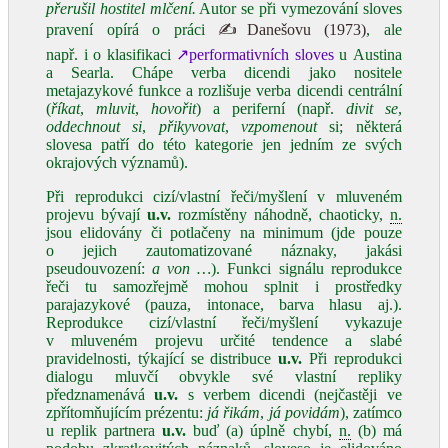
přerušil hostitel mlčení.
Autor se při vymezování sloves
pravení opírá o práci
✍Danešovu (1973)
, ale
např. i o klasifikaci
↗performativních sloves
u Austina
a Searla. Chápe verba dicendi jako nositele
metajazykové funkce a rozlišuje verba dicendi centrální
(
říkat
,
mluvit
,
hovořit
) a periferní (např.
divit se
,
oddechnout si
,
přikyvovat
,
vzpomenout
si; některá
slovesa patří do této kategorie jen jedním ze svých
okrajových významů).
Při reprodukci cizí/vlastní řeči/myšlení v mluveném
projevu bývají
u.v.
rozmístěny náhodně, chaoticky,
n.
jsou elidovány či potlačeny na minimum (jde pouze
o jejich zautomatizované náznaky, jakási
pseudouvození:
a von …
). Funkci signálu reprodukce
řeči tu samozřejmě mohou splnit i prostředky
parajazykové (pauza, intonace, barva hlasu aj.).
Reprodukce cizí/vlastní řeči/myšlení vykazuje
v mluveném projevu určité tendence a slabé
pravidelnosti, týkající se distribuce
u.v.
Při reprodukci
dialogu mluvčí obvykle své vlastní repliky
předznamenává
u.v.
s verbem dicendi (nejčastěji ve
zpřítomňujícím prézentu:
já řikám
,
já povidám
), zatímco
u replik partnera
u.v.
buď (a) úplně chybí,
n.
(b) má