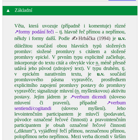
▲
Základní
Věta, která uvozuje (případně i komentuje) různé
↗formy podání řeči
– tj. hlavně řeč přímou a nepřímou,
někdy i formy další. Podle
✍Hrbáčka (1994)
je
u.v.
důležitou součástí obou hlavních typů složených
promluv: složené promluvy s citátem a složené
promluvy epické. V prvním typu explicitně začleňuje,
inkorporuje do textu citát a obvykle více
n.
méně přesně
udává jeho původ (zdrojový text). V typu druhém, tj.
v epickém narativním textu, je
u.v.
součástí
promluvového pásma vypravěče, prostředkem
explicitního zapojení promluvy postavy do promluvy
vypravěče; signalizuje mluvní (
n.
myšlenkovou) aktivitu
postavy. Jejím jádrem je
↗verbum dicendi
(sloveso
mluvení či pravení), případně
↗verbum
sentiendi/cogitandi
(sloveso myšlení). Jeho
levointenčním participantem je mluvčí (podavatel,
původce označené řečové činnosti) a pravointenčním
participantem je obsah označené řečové činnosti
(„diktum“), vyjádřený řečí přímou, neznačenou přímou,
polopřímou nebo nepřímou. Mezi verba dicendi v širším