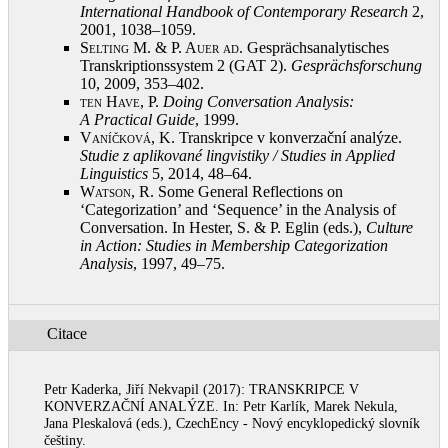
International Handbook of Contemporary Research
2,
2001, 1038–1059
.
Selting M. & P. Auer ad
. Gesprächsanalytisches
Transkriptionssystem 2 (GAT 2).
Gesprächsforschung
10, 2009, 353–402
.
ten Have, P.
Doing Conversation Analysis:
A Practical Guide
, 1999
.
Vaníčková, K.
Transkripce v konverzační analýze.
Studie z aplikované lingvistiky / Studies in Applied
Linguistics
5, 2014, 48–64
.
Watson, R.
Some General Reflections on
‘Categorization’ and ‘Sequence’ in the Analysis of
Conversation. In Hester, S. & P. Eglin (eds.),
Culture
in Action: Studies in Membership
Categorization
Analysis
, 1997, 49–75
.
Citace
Petr Kaderka, Jiří Nekvapil (2017): TRANSKRIPCE V
KONVERZAČNÍ ANALÝZE. In: Petr Karlík, Marek Nekula,
Jana Pleskalová (eds.), CzechEncy - Nový encyklopedický slovník
češtiny.