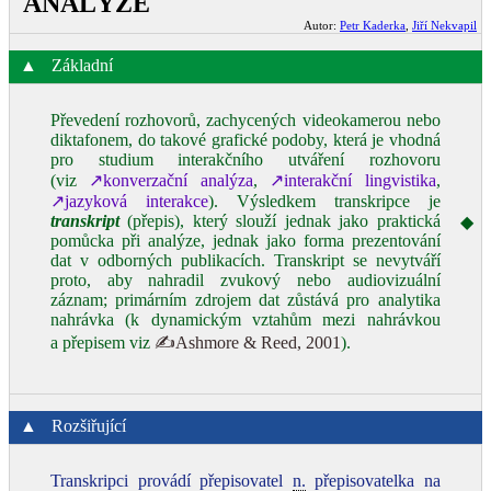
ANALÝZE
Autor:
Petr Kaderka
,
Jiří Nekvapil
▲
Základní
Převedení rozhovorů, zachycených videokamerou nebo
diktafonem, do takové grafické podoby, která je vhodná
pro studium interakčního utváření rozhovoru
(viz
↗konverzační analýza
,
↗interakční lingvistika
,
↗jazyková interakce
). Výsledkem transkripce je
transkript
(přepis), který slouží jednak jako praktická
◆
pomůcka při analýze, jednak jako forma prezentování
dat v odborných publikacích. Transkript se nevytváří
proto, aby nahradil zvukový nebo audiovizuální
záznam; primárním zdrojem dat zůstává pro analytika
nahrávka (k dynamickým vztahům mezi nahrávkou
a přepisem viz
✍Ashmore & Reed, 2001
).
▲
Rozšiřující
Transkripci provádí přepisovatel
n.
přepisovatelka na