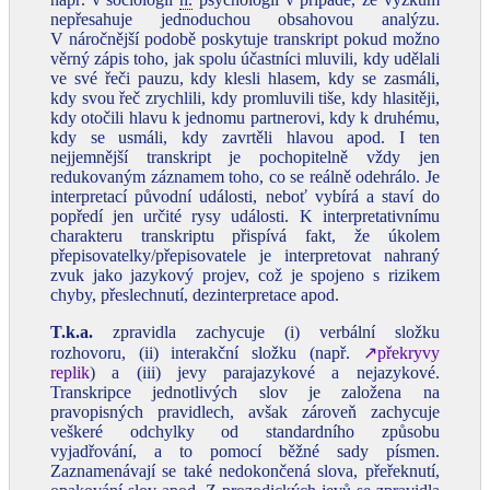
nepřesahuje jednoduchou obsahovou analýzu.
V náročnější podobě poskytuje transkript pokud možno
věrný zápis toho, jak spolu účastníci mluvili, kdy udělali
ve své řeči pauzu, kdy klesli hlasem, kdy se zasmáli,
kdy svou řeč zrychlili, kdy promluvili tiše, kdy hlasitěji,
kdy otočili hlavu k jednomu partnerovi, kdy k druhému,
kdy se usmáli, kdy zavrtěli hlavou apod. I ten
nejjemnější transkript je pochopitelně vždy jen
redukovaným záznamem toho, co se reálně odehrálo. Je
interpretací původní události, neboť vybírá a staví do
popředí jen určité rysy události. K interpretativnímu
charakteru transkriptu přispívá fakt, že úkolem
přepisovatelky/přepisovatele je interpretovat nahraný
zvuk jako jazykový projev, což je spojeno s rizikem
chyby, přeslechnutí, dezinterpretace apod.
T.k.a.
zpravidla zachycuje (i) verbální složku
rozhovoru, (ii) interakční složku (např.
↗překryvy
replik
) a (iii) jevy parajazykové a nejazykové.
Transkripce jednotlivých slov je založena na
pravopisných pravidlech, avšak zároveň zachycuje
veškeré odchylky od standardního způsobu
vyjadřování, a to pomocí běžné sady písmen.
Zaznamenávají se také nedokončená slova, přeřeknutí,