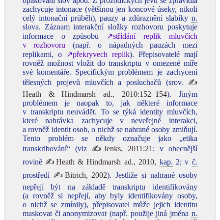
opakování slov apod. Z prozodických jevů se zpravidla
zachycuje intonace (většinou jen koncové úseky, nikoli
celý intonační průběh), pauzy a zdůraznění slabiky
n.
slova. Záznam interakční složky rozhovoru poskytuje
informace o způsobu
↗střídání replik mluvčích
v rozhovoru
(např. o nápadných pauzách mezi
replikami, o
↗překryvech replik
). Přepisovatelé mají
rovněž možnost vložit do transkriptu v omezené míře
své komentáře. Specifickým problémem je zachycení
tělesných projevů mluvčích a posluchačů (srov.
✍
Heath & Hindmarsh ad., 2010:152–154
). Jiným
problémem je naopak to, jak některé informace
v transkriptu neuvádět. To se týká identity mluvčích,
které nahrávka zachycuje v neveřejné interakci,
a rovněž identit osob, o nichž se nahrané osoby zmiňují.
Tento problém se někdy označuje jako „etika
transkribování“ (viz
✍Jenks, 2011:21
; v obecnější
rovině
✍Heath & Hindmarsh ad., 2010
,
kap.
2; v
č.
prostředí
✍Bitrich, 2002
). Jestliže si nahrané osoby
nepřejí být na základě transkriptu identifikovány
(a rovněž si nepřejí, aby byly identifikovány osoby,
o nichž se zmínily), přepisovatel může jejich identitu
maskovat či anonymizovat (např. použije jiná jména
n.