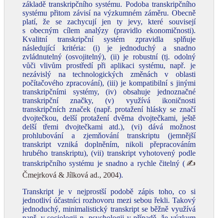
základě transkripčního systému. Podoba transkripčního
systému přitom závisí na výzkumném záměru. Obecně
platí, že se zachycují jen ty jevy, které souvisejí
s obecným cílem analýzy (pravidlo ekonomičnosti).
Kvalitní transkripční systém zpravidla splňuje
následující kritéria: (i) je jednoduchý a snadno
zvládnutelný (osvojitelný), (ii) je robustní (tj. odolný
vůči vlivům prostředí při aplikaci systému, např. je
nezávislý na technologických změnách v oblasti
počítačového zpracování), (iii) je kompatibilní s jinými
transkripčními systémy, (iv) obsahuje jednoznačné
transkripční značky, (v) využívá ikoničnosti
transkripčních značek (např. protažení hlásky se značí
dvojtečkou, delší protažení dvěma dvojtečkami, ještě
delší třemi dvojtečkami atd.), (vi) dává možnost
prohlubování a zjemňování transkriptu (jemnější
transkript vzniká doplněním, nikoli přepracováním
hrubého transkriptu), (vii) transkript vyhotovený podle
transkripčního systému je snadno a rychle čitelný (
✍
Čmejrková & Jílková ad., 2004
).
Transkript je v nejprostší podobě zápis toho, co si
jednotliví účastníci rozhovoru mezi sebou řekli. Takový
jednoduchý, minimalistický transkript se běžně využívá
např. v sociologii
n.
psychologii v případě, že výzkum