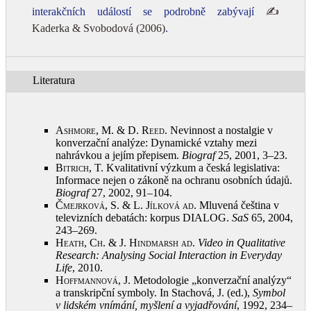
interakčních událostí se podrobně zabývají
✍
Kaderka & Svobodová (2006)
.
Literatura
Ashmore, M. & D. Reed
. Nevinnost a nostalgie v
konverzační analýze: Dynamické vztahy mezi
nahrávkou a jejím přepisem.
Biograf
25, 2001, 3–23
.
Bitrich, T.
Kvalitativní výzkum a česká legislativa:
Informace nejen o zákoně na ochranu osobních údajů.
Biograf
27, 2002, 91–104
.
Čmejrková, S. & L. Jílková ad
. Mluvená čeština v
televizních debatách: korpus DIALOG.
SaS
65, 2004,
243–269
.
Heath, Ch. & J. Hindmarsh ad
.
Video in Qualitative
Research: Analysing Social Interaction in Everyday
Life
, 2010
.
Hoffmannová, J.
Metodologie „konverzační analýzy“
a transkripční symboly. In Stachová, J. (ed.),
Symbol
v lidském vnímání, myšlení a vyjadřování
, 1992, 234–