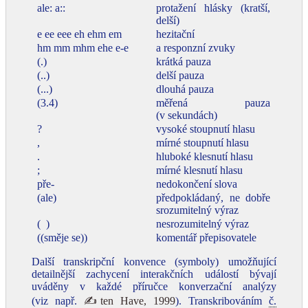
ale: a::
protažení hlásky (kratší,
delší)
e ee eee eh ehm em
hezitační
hm mm mhm ehe e-e
a responzní zvuky
(.)
krátká pauza
(..)
delší pauza
(...)
dlouhá pauza
(3.4)
měřená pauza
(v sekundách)
?
vysoké stoupnutí hlasu
,
mírné stoupnutí hlasu
.
hluboké klesnutí hlasu
;
mírné klesnutí hlasu
pře-
nedokončení slova
(ale)
předpokládaný, ne dobře
srozumitelný výraz
( )
nesrozumitelný výraz
((směje se))
komentář přepisovatele
Další transkripční konvence (symboly) umožňující
detailnější zachycení interakčních událostí bývají
uváděny v každé příručce konverzační analýzy
(viz např.
✍ten Have, 1999
). Transkribováním
č.