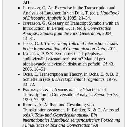
241
.
Jefferson, G.
An Excercise in the Transcription and
Analysis of Laughter. In van Dijk, T. (ed.),
Handbook
of Discourse Analysis
3, 1985, 24–34
.
Jefferson, G.
Glossary of Transcript Symbols with an
Introduction. In Lerner, G. H. (ed.),
Conversation
Analysis:
Studies from the First Generation
, 2004,
13–31
.
Jenks, C.
J.
Transcribing Talk and Interaction: Issues
in the Representation of Communication Data
, 2011
.
Kaderka, P. & Z. Svobodová
. Jak přepisovat
audiovizuální záznam rozhovoru? Manuál pro
přepisovatele televizních diskusních pořadů.
JA
43,
2006, 18–51
.
Ochs, E.
Transcription as Theory. In Ochs, E. & B. B.
Schieffelin (eds.),
Developmental Pragmatics
, 1979,
43–72
.
Psathas, G. & T. Anderson
. The ‘Practices’ of
Transcription in Conversation Analysis.
Semiotica
78,
1990, 75–99
.
Redder, A.
Aufbau und Gestaltung von
Transkriptionssystemen. In Brinker, K. & G. Antos ad.
(eds.),
Text- und Gesprächslinguistik: Ein
internationales Handbuch zeitgenössischer Forschung
/ Linguistics of Text and Conversation: An