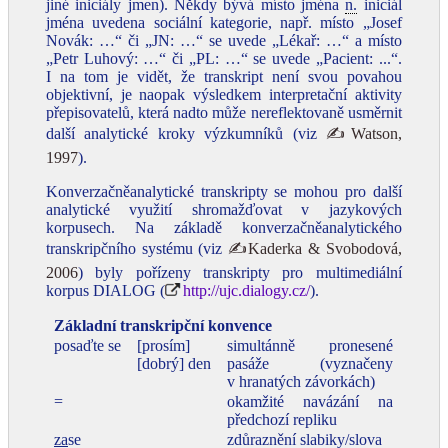
jiné iniciály jmen). Někdy bývá místo jména
n.
iniciál
jména uvedena sociální kategorie, např. místo „Josef
Novák: …“ či „JN: …“ se uvede „Lékař: …“ a místo
„Petr Luhový: …“ či „PL: …“ se uvede „Pacient: ...“.
I na tom je vidět, že transkript není svou povahou
objektivní, je naopak výsledkem interpretační aktivity
přepisovatelů, která nadto může nereflektovaně usměrnit
další analytické kroky výzkumníků (viz
✍Watson,
1997
).
Konverzačněanalytické transkripty se mohou pro další
analytické využití shromažďovat v jazykových
korpusech. Na základě konverzačněanalytického
transkripčního systému (viz
✍Kaderka & Svobodová,
2006
) byly pořízeny transkripty pro multimediální
korpus DIALOG (
http://ujc.dialogy.cz/
).
Základní transkripční konvence
posaďte se
[prosím]
simultánně pronesené
[dobrý] den
pasáže (vyznačeny
v hranatých závorkách)
=
okamžité navázání na
předchozí repliku
za
se
zdůraznění slabiky/slova