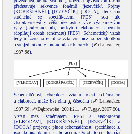
povislé uši, krátká srst atd.), kdežto lingvistickou formu
představuje sekvence fonémů /jezevči:k/. Pojmy
[KOKRŠPANĚL], [JEZEVČÍK], [DOGA], které jsou
slučitelné se specifikacemi [PES], jsou ale
charakterizovány větší přesností a více významovými
rysy (podrobnostmi), poskytují elaborace schématu
(doplňují obsah schématu) [PES]. Schematický vztah
tedy můžeme srovnat se vztahem mezi superjednotkou
a subjednotkou v taxonomické hierarchii (
✍Langacker,
1987:68
).
Schematičnost, charakter vztahu mezi schématem
a elaborací, může být plná
n.
částečná (
✍Langacker,
1987:69
;
✍Dąbrowska, 2004:211
;
✍Tuggy, 2007:86
).
Vztah mezi schématem [PES] a elaboracemi
[VLKODAV], [KOKRŠPANĚL], [JEZEVČÍK] a
[DOGA] projevuje plnou schematičnost: specifikace
s.
jsou kompatibilní s elaboracemi. Oproti tomu dochází