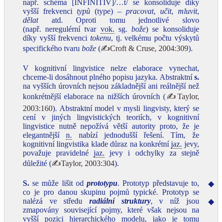
např. schéma [INFINITIV]/…t/ se konsoliduje díky
vyšší frekvenci
typů
(type) –
pracovat
,
učit
,
mluvit
,
dělat
atd. Oproti tomu jednotlivé slovo
(např. neregulérní tvar
vok.
sg.
bože
) se konsoliduje
díky vyšší frekvenci
tokenu
, tj. velkému počtu výskytů
specifického tvaru
bože
(
✍Croft & Cruse, 2004:309
).
V kognitivní lingvistice nelze elaborace vynechat,
chceme-li dosáhnout plného popisu jazyka. Abstraktní
s.
na vyšších úrovních nejsou základnější ani reálnější než
konkrétnější elaborace na nižších úrovních (
✍Taylor,
2003:160
). Abstraktní model v mysli lingvisty, který se
cení v jiných lingvistických teoriích, v kognitivní
lingvistice nutně nepožívá větší autority proto, že je
elegantnější
n.
nabízí jednodušší řešení. Tím, že
kognitivní lingvistika klade důraz na konkrétní
jaz.
jevy,
považuje pravidelné
jaz.
jevy i odchylky za stejně
důležité (
✍Taylor, 2003:304
).
S.
se může lišit od
prototypu
. Prototyp představuje to,
◆
co je pro danou skupinu pojmů typické. Prototyp se
nalézá ve středu
radiální struktury
, v níž jsou
◆
zmapovány související pojmy, které však nejsou na
vyšší pozici hierarchického modelu, jako je tomu