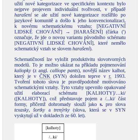
užití nové kategorizace ve specifickém kontextu bylo
nejprve projevem individuální tvořivosti, v případě
harašení
se ale užití nové kategorizace rozšířilo po
jazykové komunitě a došlo k jeho konvencionalizaci,
k novému schematickému vztahu: [NEGATIVNÍ
LIDSKÉ CHOVÁNÍ'] → [HARAŠENÍ] (čárka (')
označuje, že jde o novou variantu původního schématu
[NEGATIVNÍ LIDSKÉ CHOVÁNÍ], které nemělo
schematický vztah se slovem
harašení
).
Schematičností lze vyložit produktivitu slovotvorných
modelů. To je možno ukázat na příkladu pojmenování
kaliopky
(z angl.
calliope pants
), novější název kalhot,
který je v
ČNK
(SYN) doložen teprve v
r.
1993.
Tvoření tohoto slova je pravděpodobně motivováno
schematickými vztahy. Tyto vztahy upevnilo opakované
užití elaborací schématu [KALHOTY]/…ki/
([KALHOTY]), což představuje pojem a /...ki/ část
formy, přičemž dohromady slouží jako
s.
pro slova
texasky
,
šortky
a
trenýrky
(slova, která se v SYN
vyskytují už v dokladech ze 60. let).