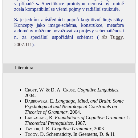
v případě
s.
Specifikace prototypu nemusí být nutně
zcela kompatibilní se všemi pojmy v radiální struktuře.
S.
je jedním z ústředních pojmů kognitivní lingvistiky.
Koncepty jako image-schéma, konstrukce, metafora
a domény můžeme považovat za projevy schematičnosti
n.
za speciální uspořádání schémat (
✍Tuggy,
2007:111
).
Literatura
Croft, W. & D. A. Cruse
.
Cognitive Linguistics
,
2004
.
Dąbrowska, E.
Language, Mind, and Brain: Some
Psychological and Neurological Constraints on
Theories of Grammar
, 2004
.
Langacker, R.
Foundations of Cognitive Grammar
1:
Theoretical Prerequisites
, 1987
.
Taylor, J.
R.
Cognitive Grammar
, 2003
.
Tuggy, D.
Schematicity. In Geeraerts, D. & H.