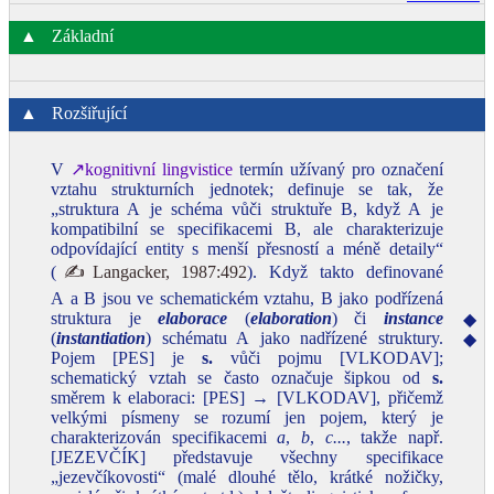
▲
Základní
▲
Rozšiřující
V
↗kognitivní lingvistice
termín užívaný pro označení
vztahu strukturních jednotek; definuje se tak, že
„struktura A je schéma vůči struktuře B, když A je
kompatibilní se specifikacemi B, ale charakterizuje
odpovídající entity s menší přesností a méně detaily“
(
✍Langacker, 1987:492
). Když takto definované
A a B jsou ve schematickém vztahu, B jako podřízená
struktura je
elaborace
(
elaboration
) či
instance
◆
(
instantiation
) schématu A jako nadřízené struktury.
◆
Pojem [PES] je
s.
vůči pojmu [VLKODAV];
schematický vztah se často označuje šipkou od
s.
směrem k elaboraci: [PES] → [VLKODAV], přičemž
velkými písmeny se rozumí jen pojem, který je
charakterizován specifikacemi
a
,
b
,
c...
, takže např.
[JEZEVČÍK] představuje všechny specifikace
„jezevčíkovosti“ (malé dlouhé tělo, krátké nožičky,