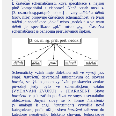
k částečné schematičnosti, když specifikace
s.
nejsou
plně kompatibilní s elaborací. Např. vztah mezi
s.
[3.
os.
mask.
sg.
part.
prét.
nedok.
] a tvary
udělal
a
dělali
(srov. níže) projevuje částečnou schematičnost: ve tvaru
udělal
je specifikace „dok.“ místo „nedok.“ a ve tvaru
dělali
je specifikace „pl.“ místo „sg.“ Částečná
schematičnost je označena přerušovanou šipkou.
Schematický vztah hraje důležitou roli ve vývoji jaz.
Např.
harašení
, deverbální substantivum od slovesa
harašit
, se týkalo jenom vydávání praskavého zvuku:
původně tedy bylo ve schematickém vztahu
[VYDÁVÁNÍ ZVUKU] → [HARAŠENÍ]. Slovo
harašení
se pak začalo používat ve smyslu sexuálního
obtěžování. Jinými slovy se k formě /harašeňi:/
(v analogii k angl.
harrasment
) vytvořila nová
kategorizace, podle níž je slovo
harašení
zařazeno do
kategorie negativního lidského chování. Jednorázové