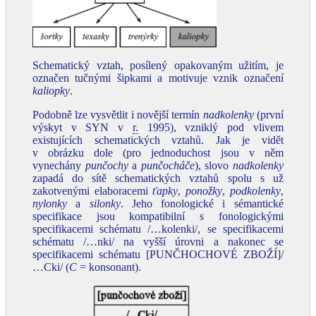
Schematický vztah, posílený opakovaným užitím, je
označen tučnými šipkami a motivuje vznik označení
kaliopky
.
Podobně lze vysvětlit i novější termín
nadkolenky
(první
výskyt v SYN v
r.
1995), vzniklý pod vlivem
existujících schematických vztahů. Jak je vidět
v obrázku dole (pro jednoduchost jsou v něm
vynechány
punčochy
a
punčocháče
), slovo
nadkolenky
zapadá do sítě schematických vztahů spolu s už
zakotvenými elaboracemi
ťapky
,
ponožky
,
podkolenky
,
nylonky
a
silonky
. Jeho fonologické i sémantické
specifikace jsou kompatibilní s fonologickými
specifikacemi schématu /…kolenki/, se specifikacemi
schématu /…nki/ na vyšší úrovni a nakonec se
specifikacemi schématu [PUNČHOCHOVÉ ZBOŽÍ]/
…Cki/ (
C
= konsonant).