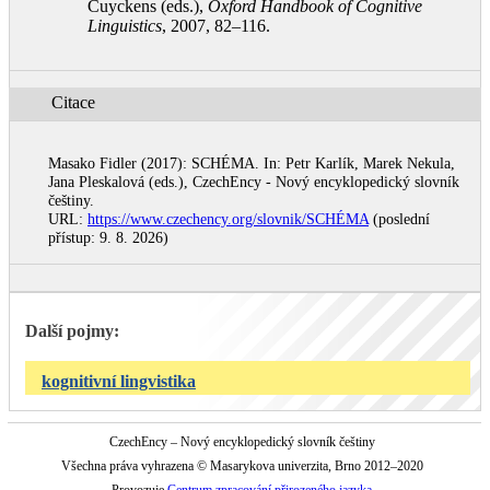
Cuyckens (eds.),
Oxford Handbook of Cognitive
Linguistics
, 2007, 82–116
.
Citace
Masako Fidler (2017): SCHÉMA. In: Petr Karlík, Marek Nekula,
Jana Pleskalová (eds.), CzechEncy - Nový encyklopedický slovník
češtiny.
URL:
https://www.czechency.org/slovnik/SCHÉMA
(poslední
přístup: 9. 8. 2026)
Další pojmy:
kognitivní lingvistika
CzechEncy – Nový encyklopedický slovník češtiny
Všechna práva vyhrazena © Masarykova univerzita, Brno 2012–2020
Provozuje
Centrum zpracování přirozeného jazyka