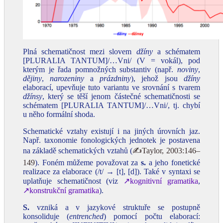
Plná schematičnost mezi slovem
džíny
a schématem
[PLURALIA TANTUM]/…Vni/ (V = vokál), pod
kterým je řada pomnožných substantiv (např.
noviny
,
dějiny
,
narozeniny
a
prázdniny
), jehož jsou
džíny
elaborací, upevňuje tuto variantu ve srovnání s tvarem
džínsy
, který se těší jenom částečné schematičnosti se
schématem [PLURALIA TANTUM]/…Vni/, tj. chybí
u něho formální shoda.
Schematické vztahy existují i na jiných úrovních jaz.
Např. taxonomie fonologických jednotek je postavena
na základě schematických vztahů (
✍Taylor, 2003:146–
149
). Foném můžeme považovat za
s.
a jeho fonetické
realizace za elaborace (/t/ → [t], [d]). Také v syntaxi se
uplatňuje schematičnost (viz
↗kognitivní gramatika
,
↗konstrukční gramatika
).
S.
vzniká a v jazykové struktuře se postupně
konsoliduje (
entrenched
) pomocí počtu elaborací: