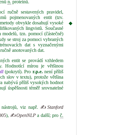
genů
n.
proteinů.
cí ručně sestavených pravidel,
amů pojmenovaných entit (tzv.
vé metody obvykle dosahují vysoké
◆
alifikovaných lingvistů. Současné
h modelů, tzn. pomocí (částečně)
 kdy se stroj za pomoci vybraných
 trénovacích dat s vyznačenými
ručně anotovaných dat.
ných entit se provádí vzhledem
. Hodnotící mírou je většinou
ll
(pokrytí). Pro
r.p.e.
není příliš
ch slov v textu), protože většina
ra nabývá příliš vysokých hodnot
ují úspěšnosti téměř srovnatelné
nástrojů, viz např.
✍
Stanford
005
),
✍
OpenNLP
a další; pro
č.