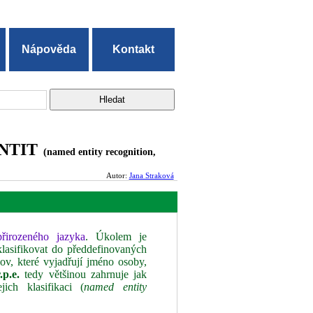
Nápověda
Kontakt
NTIT
(named entity recognition,
Autor:
Jana Straková
řirozeného jazyka
. Úkolem je
klasifikovat do předdefinovaných
ov, které vyjadřují jméno osoby,
r.p.e.
tedy většinou zahrnuje jak
jich klasifikaci (
named entity