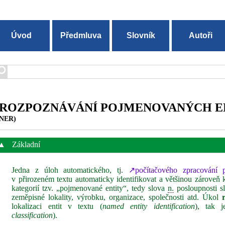
Úvod
Předmluva
Slovník
Autoři
ROZPOZNÁVÁNÍ POJMENOVANÝCH E
NER)
▲
Základní
Jedna z úloh automatického, tj.
↗počítačového zpracování p
v přirozeném textu automaticky identifikovat a většinou zároveň 
kategorií tzv. „pojmenované entity“, tedy slova
n.
posloupnosti sl
zeměpisné lokality, výrobku, organizace, společnosti atd. Úkol
lokalizaci entit v textu (
named entity identification
), tak je
classification
).