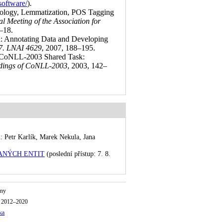
/software/
)
.
hology, Lemmatization, POS Tagging
l Meeting of the Association for
3–18
.
h: Annotating Data and Developing
7. LNAI 4629
, 2007, 188–195
.
he CoNLL-2003 Shared Task:
dings of CoNLL-2003
, 2003, 142–
tr Karlík, Marek Nekula, Jana
OVANÝCH ENTIT
(poslední přístup: 7. 8.
iny
o 2012–2020
ka