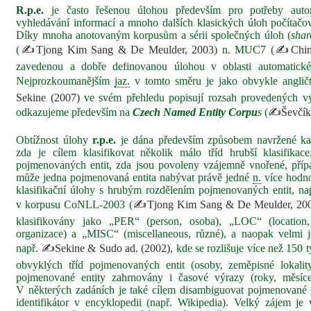
R.p.e.
je často řešenou úlohou především pro potřeby autom
vyhledávání informací a mnoho dalších klasických úloh počítačo
Díky mnoha anotovaným korpusům a sérii společných úloh (
shar
(
✍Tjong Kim Sang & De Meulder, 2003
) n. MUC7 (
✍Chinc
zavedenou a dobře definovanou úlohou v oblasti automatické
Nejprozkoumanějším
jaz.
v tomto směru je jako obvykle angličt
Sekine (2007)
ve svém přehledu popisují rozsah provedených v
odkazujeme především na
Czech Named Entity Corpu
s
(
✍Ševčíko
Obtížnost úlohy
r.p.e.
je dána především způsobem navržené kat
zda je cílem klasifikovat několik málo tříd hrubší klasifikac
pojmenovaných entit, zda jsou povoleny vzájemně vnořené, přípa
může jedna pojmenovaná entita nabývat právě jedné
n.
více hodno
klasifikační úlohy s hrubým rozdělením pojmenovaných entit, např
v korpusu CoNLL‑2003 (
✍Tjong Kim Sang & De Meulder, 20
klasifikovány jako „PER“ (person, osoba), „LOC“ (location,
organizace) a „MISC“ (miscellaneous, různé), a naopak velmi 
např.
✍Sekine & Sudo ad. (2002)
, kde se rozlišuje více než 15
obvyklých tříd pojmenovaných entit (osoby, zeměpisné lokalit
pojmenované entity zahrnovány i časové výrazy (roky, měsíce
V některých zadáních je také cílem disambiguovat pojmenované e
identifikátor v encyklopedii (např. Wikipedia). Velký zájem je 