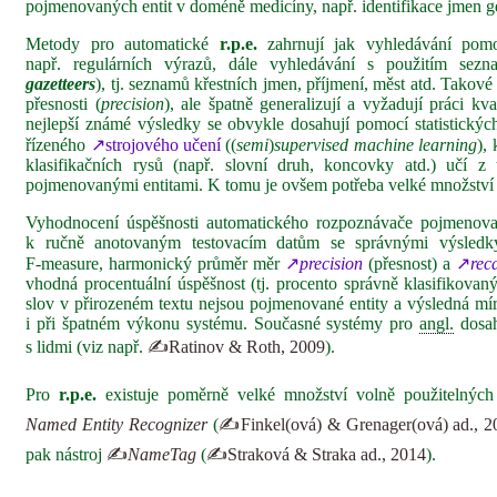
pojmenovaných entit v doméně medicíny, např. identifikace jmen 
Metody pro automatické
r.p.e.
zahrnují jak vyhledávání pomo
např. regulárních výrazů, dále vyhledávání s použitím sezn
gazetteers
), tj. seznamů křestních jmen, příjmení, měst atd. Tako
přesnosti (
precision
), ale špatně generalizují a vyžadují práci kv
nejlepší známé výsledky se obvykle dosahují pomocí statistickýc
řízeného
↗strojového učení
((
semi
)
supervised machine learning
),
klasifikačních rysů (např. slovní druh, koncovky atd.) učí z
pojmenovanými entitami. K tomu je ovšem potřeba velké množství 
Vyhodnocení úspěšnosti automatického rozpoznávače pojmenova
k ručně anotovaným testovacím datům se správnými výsledky
F‑measure, harmonický průměr měr
↗
precision
(přesnost) a
↗
reca
vhodná procentuální úspěšnost (tj. procento správně klasifikovaný
slov v přirozeném textu nejsou pojmenované entity a výsledná mí
i při špatném výkonu systému. Současné systémy pro
angl.
dosah
s lidmi (viz např.
✍Ratinov & Roth, 2009
).
Pro
r.p.e.
existuje poměrně velké množství volně použitelných 
Named Entity Recognizer
(
✍Finkel(ová) & Grenager(ová) ad., 2
pak nástroj
✍
NameTag
(
✍Straková & Straka ad., 2014
).