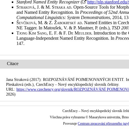
Stanford Named Entity Recognizer
(
http://nlp.stanford.edu
Straková, J. & M. Straka ad
. Open-Source Tools for Morp
and Named Entity Recognition. In
Proceedings of 52nd Annua
Computational Linguistics: System Demonstrations
, 2014, 1
Ševčíková, M. & Z. Žabokrtský ad
. Named Entities in Czec
NE Tagger. In Matoušek, V. & P. Mautner, P. (eds.),
TSD 200
Tjong Kim Sang, E. F. & F. De Meulder
. Introduction to t
Language-Independent Named Entity Recognition
.
In
Procee
147
.
Citace
Jana Straková (2017): ROZPOZNÁVÁNÍ POJMENOVANÝCH ENTIT. In: Pe
Pleskalová (eds.), CzechEncy - Nový encyklopedický slovník češtiny.
URL:
https://www.czechency.org/slovnik/ROZPOZNÁVÁNÍ POJMEN
2026)
CzechEncy – Nový encyklopedický slovník češt
Všechna práva vyhrazena © Masarykova univerzita, Brn
Provozuje
Centrum zpracování přirozeného jazy