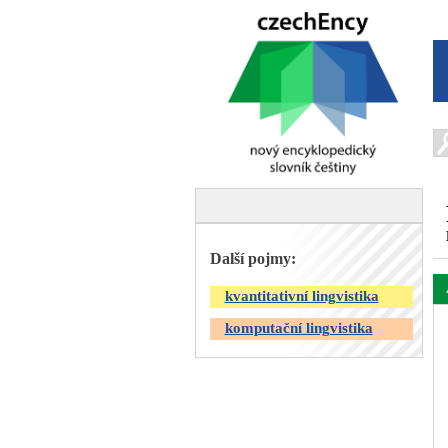
Další pojmy:
kvantitativní lingvistika
komputační lingvistika