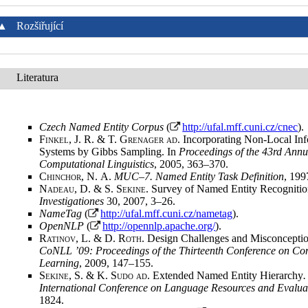
▲
Rozšiřující
Literatura
Czech Named Entity Corpus
(
http://ufal.mff.cuni.cz/cnec
)
.
Finkel, J. R. & T. Grenager ad
. Incorporating Non-Local Inf
Systems by Gibbs Sampling. In
Proceedings of the 43rd Annu
Computational Linguistics
, 2005, 363–370
.
Chinchor, N.
A.
MUC–7.
Named Entity Task Definition
, 199
Nadeau, D. & S. Sekine
. Survey of Named Entity Recognitio
Investigationes
30, 2007, 3–26
.
NameTag
(
http://ufal.mff.cuni.cz/nametag
)
.
OpenNLP
(
http://opennlp.apache.org/
)
.
Ratinov, L. & D. Roth
. Design Challenges and Misconceptio
CoNLL ’09: Proceedings of the Thirteenth Conference on C
Learning
, 2009, 147–155
.
Sekine, S. & K. Sudo ad
. Extended Named Entity Hierarchy
.
International Conference on Language Resources and Evalua
1824
.