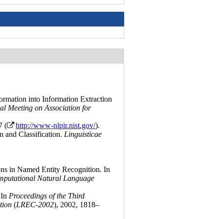
ormation into Information Extraction
al Meeting on Association for
7 (
http://www-nlpir.nist.gov/
)
.
n and Classification.
Linguisticae
ns in Named Entity Recognition. In
omputational Natural Language
In
Proceedings of the Third
tion
(
LREC-2002
), 2002, 1818–