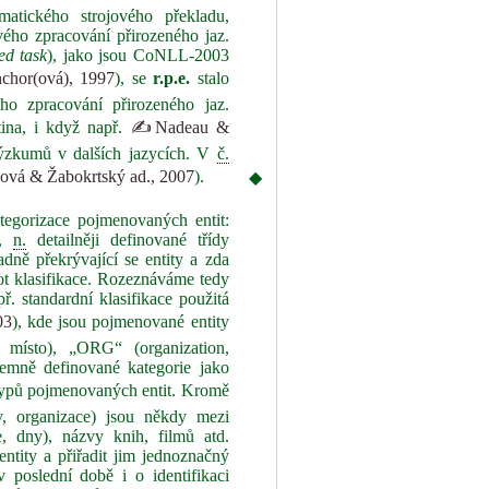
atického strojového překladu,
vého zpracování přirozeného jaz.
ed task
), jako jsou CoNLL‑2003
hor(ová), 1997
), se
r.p.e.
stalo
ho zpracování přirozeného jaz.
ina, i když např.
✍Nadeau &
ýzkumů v dalších jazycích. V
č.
vá & Žabokrtský ad., 2007
).
◆
egorizace pojmenovaných entit:
e,
n.
detailněji definované třídy
dně překrývající se entity a zda
t klasifikace. Rozeznáváme tedy
. standardní klasifikace použitá
03
), kde jsou pojmenované entity
 místo), „ORG“ (organization,
jemně definované kategorie jako
0 typů pojmenovaných entit. Kromě
y, organizace) jsou někdy mezi
, dny), názvy knih, filmů atd.
ntity a přiřadit jim jednoznačný
v poslední době i o identifikaci