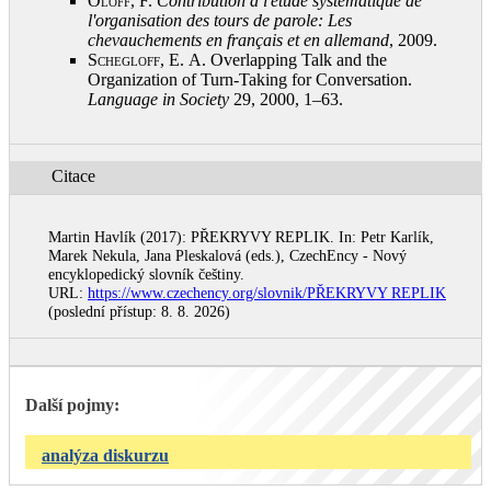
Oloff, F.
Contribution à l'étude systématique de
l'organisation des tours de parole: Les
chevauchements en français et en allemand
, 2009
.
Schegloff, E.
A. Overlapping Talk and the
Organization of Turn-Taking for Conversation.
Language in Society
29, 2000, 1–63
.
Citace
Martin Havlík (2017): PŘEKRYVY REPLIK. In: Petr Karlík,
Marek Nekula, Jana Pleskalová (eds.), CzechEncy - Nový
encyklopedický slovník češtiny.
URL:
https://www.czechency.org/slovnik/PŘEKRYVY REPLIK
(poslední přístup: 8. 8. 2026)
Další pojmy:
analýza diskurzu