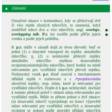
▲
Základní
Označení situace v komunikaci, kdy se překrývají dvě
či více replik různých mluvčích, to znamená, když
souběžně mluví dva a více mluvčích; angl.
overlaps
,
◆
overlapping talk
.
P.r.
lze rozlišit podle příčin jejich
◆
vzniku a podle jejich průběhu.
K
p.r.
může v zásadě dojít ze dvou důvodů: buď se
jedná (1) o úmyslné vstoupení do repliky aktuálního
mluvčího,
n.
(2) o neúmyslné překrytí repliky
aktuálního mluvčího replikou dosavadního
recipienta/následujícího mluvčího, který hodlal na místě
relevantním pro vystřídání mluvčích převzít repliku.
Neúmyslný vznik
p.r.
těsně souvisí s mechanismem
střídání replik v rozhovoru a s
↗projektováním
ukončení repliky, resp. místa, které je relevantní pro
vystřídání mluvčích. Dojde‑li k
p.r.
neúmyslně, dochází
k tomuto překrytí právě v oblasti místa relevantního pro
vystřídání replik. Může se přitom jednat o dvě situace:
(a) dosavadní mluvčí vyprojektuje na konci výpovědi
místo relevantní pro vystřídání mluvčích a dosavadní
recipient se pokusí podle pravidel střídání mluvčích