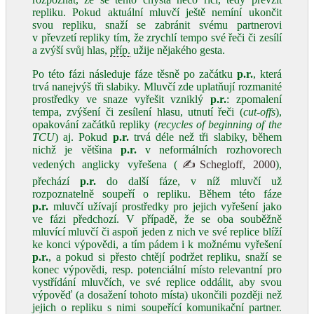
repliku. Pokud aktuální mluvčí ještě nemíní ukončit
svou repliku, snaží se zabránit svému partnerovi
v převzetí repliky tím, že zrychlí tempo své řeči či zesílí
a zvýší svůj hlas,
příp.
užije nějakého gesta.
Po této fázi následuje fáze těsně po začátku
p.r.
, která
trvá nanejvýš tři slabiky. Mluvčí zde uplatňují rozmanité
prostředky ve snaze vyřešit vzniklý
p.r.
: zpomalení
tempa, zvýšení či zesílení hlasu, utnutí řeči (
cut-offs
),
opakování začátků repliky (
recycles of beginning of the
TCU
) aj. Pokud
p.r.
trvá déle než tři slabiky, během
nichž je většina
p.r.
v neformálních rozhovorech
vedených anglicky vyřešena (
✍Schegloff, 2000
),
přechází
p.r.
do další fáze, v níž mluvčí už
rozpoznatelně soupeří o repliku. Během této fáze
p.r.
mluvčí užívají prostředky pro jejich vyřešení jako
ve fázi předchozí. V případě, že se oba souběžně
mluvící mluvčí či aspoň jeden z nich ve své replice blíží
ke konci výpovědi, a tím pádem i k možnému vyřešení
p.r.
, a pokud si přesto chtějí podržet repliku, snaží se
konec výpovědi, resp. potenciální místo relevantní pro
vystřídání mluvčích, ve své replice oddálit, aby svou
výpověď (a dosažení tohoto místa) ukončili později než
jejich o repliku s nimi soupeřící komunikační partner.