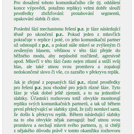
Pro dosažení tohoto komunikačního cíle (tj. oddálení
konce výpovědi, potažmo repliky) velmi dobře slouží
prostředky zbržďování: protahování segmentů,
opakování slabik či slov.
Poslední fází mechanismu řešení
p.r.
je fáze následující
těsně po ukončení
p.r.
. Pokud jeden z mluvčích
pokračuje v replice i poté, co jeho komunikační partner
už odstoupil z
p.r.
, a pokud stále mluví se zvýšeným či
zesíleným hlasem, většinou v této fázi přejde do
běžného modu, aby nepůsobil rozčileně, agresivně
apod. Mluvčí v této fázi často nejen ztlumí a sníží svůj
hlas, ale také utnou svou promluvu a zopakují
nedokončené slovo či vše, co zaznělo v překryvu replik.
Jak je zřejmé z popsaných fází
p.r.
, různé prostředky
pro řešení
p.r.
jsou vhodné pro jejich různé fáze. Tyto
fáze je však dobré ještě zjemnit, a to na jednotlivé
slabiky. Účastníci rozhovoru totiž obvykle monitorují
repliku svých komunikačních partnerů, a tak už během
první překrývající se slabiky zjistí, že (už) nemluví sami,
že došlo k překryvu replik. Během následující slabiky
na to oba obvykle nějak zareagují: buď utnou svou
promluvu a nechají mluvit svého partnera,
n.
si chtějí
z nějakého důvodu právě v tomto okamžiku rozhovoru