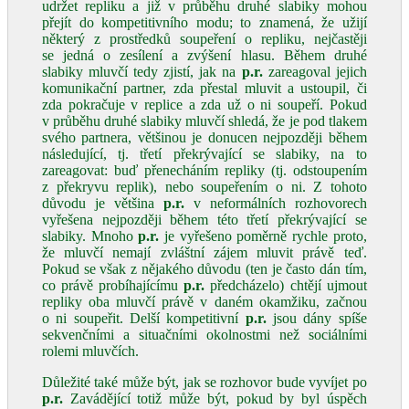
udržet repliku a již v průběhu druhé slabiky mohou
přejít do kompetitivního modu; to znamená, že užijí
některý z prostředků soupeření o repliku, nejčastěji
se jedná o zesílení a zvýšení hlasu. Během druhé
slabiky mluvčí tedy zjistí, jak na
p.r.
zareagoval jejich
komunikační partner, zda přestal mluvit a ustoupil, či
zda pokračuje v replice a zda už o ni soupeří. Pokud
v průběhu druhé slabiky mluvčí shledá, že je pod tlakem
svého partnera, většinou je donucen nejpozději během
následující, tj. třetí překrývající se slabiky, na to
zareagovat: buď přenecháním repliky (tj. odstoupením
z překryvu replik), nebo soupeřením o ni. Z tohoto
důvodu je většina
p.r.
v neformálních rozhovorech
vyřešena nejpozději během této třetí překrývající se
slabiky. Mnoho
p.r.
je vyřešeno poměrně rychle proto,
že mluvčí nemají zvláštní zájem mluvit právě teď.
Pokud se však z nějakého důvodu (ten je často dán tím,
co právě probíhajícímu
p.r.
předcházelo) chtějí ujmout
repliky oba mluvčí právě v daném okamžiku, začnou
o ni soupeřit. Delší kompetitivní
p.r.
jsou dány spíše
sekvenčními a situačními okolnostmi než sociálními
rolemi mluvčích.
Důležité také může být, jak se rozhovor bude vyvíjet po
p.r.
Zavádějící totiž může být, pokud by byl úspěch