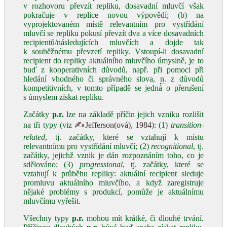
v rozhovoru převzít repliku, dosavadní mluvčí však
pokračuje v replice novou výpovědí; (b) na
vyprojektovaném místě relevantním pro vystřídání
mluvčí se repliku pokusí převzít dva a více dosavadních
recipientů/následujících mluvčích a dojde tak
k souběžnému převzetí repliky. Vstoupí-li dosavadní
recipient do repliky aktuálního mluvčího úmyslně, je to
buď z kooperativních důvodů, např. při pomoci při
hledání vhodného či správného slova,
n.
z důvodů
kompetitivních, v tomto případě se jedná o přerušení
s úmyslem získat repliku.
Začátky
p.r.
lze na základě příčin jejich vzniku rozlišit
na tři typy (viz
✍Jefferson(ová), 1984
): (1)
transition-
related
, tj. začátky, které se vztahují k místu
relevantnímu pro vystřídání mluvčí; (2)
recognitional
, tj.
začátky, jejichž vznik je dán rozpoznáním toho, co je
sdělováno; (3)
progressional
, tj. začátky, které se
vztahují k průběhu repliky: aktuální recipient sleduje
promluvu aktuálního mluvčího, a když zaregistruje
nějaké problémy s produkcí, pomůže je aktuálnímu
mluvčímu vyřešit.
Všechny typy
p.r.
mohou mít krátké, či dlouhé trvání.