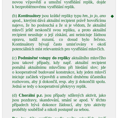
novou výpovědí a umožní vystřídání replik, dojde
k bezproblémovému vystřídání replik.
(b)
Kontinuátory
jsou krátké repliky typu
hm
,
jo jo
,
ano
◆
apod., kterými dává aktuální recipient právě hovořícímu
najevo, že ho poslouchá a že si je vědom, že aktuální
mluvčí ještě neskončil svou repliku, a proto aktuální
recipient neusiluje o její získání, ani neiniciuje žádnou
opravu, tudíž rozumí, co dosud bylo řečeno.
Kontinuátory bývají často umisťovány v okolí
potenciálních míst relevantních pro vystřídání mluvčích.
(c)
Podmíněné vstupy do repliky
aktuálního mluvčího
jsou takové případy, kdy např. aktuální recipient
pomáhá aktuálnímu mluvčímu při hledání slov; jde
o kooperativně budované konstrukce, kdy jeden mluvčí
iniciuje začátek výpovědi a umožní druhému účastníku
rozhovoru, aby ji dokončil, resp. aby ji dokončili spolu.
Jedná se tedy o kooperativní překryvy replik.
(d)
Chorální p.r.
jsou případy sdílených aktivit, jako
jsou pozdravy, skandování, smání se apod. V těchto
případech bývá dokonce žádoucí, aby tyto aktivity
proběhly souběžně a nikoli postupně za sebou.