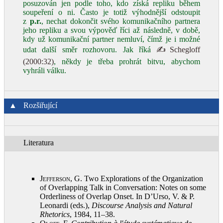
posuzován jen podle toho, kdo získá repliku během
soupeření o ni. Často je totiž výhodnější odstoupit
z
p.r.
, nechat dokončit svého komunikačního partnera
jeho repliku a svou výpověď říci až následně, v době,
kdy už komunikační partner nemluví, čímž je i možné
udat další směr rozhovoru. Jak říká
✍Schegloff
(2000:32)
, někdy je třeba prohrát bitvu, abychom
vyhráli válku.
▲
Rozšiřující
Literatura
Jefferson, G.
Two Explorations of the Organization
of Overlapping Talk in Conversation: Notes on some
Orderliness of Overlap Onset. In D’Urso, V. & P.
Leonardi (eds.),
Discourse Analysis and Natural
Rhetorics
, 1984, 11–38
.