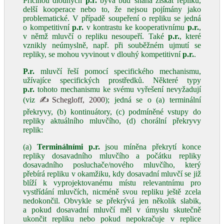
Příčinou dlouhých
p.r.
bývá buď snaha získat repliku,
delší kooperace nebo to, že nejsou pojímány jako
problematické. V případě soupeření o repliku se jedná
o kompetitivní
p.r.
v kontrastu ke kooperativnímu
p.r.
,
v němž mluvčí o repliku nesoupeří. Také
p.r.
, které
vznikly neúmyslně, např. při souběžném ujmutí se
repliky, se mohou vyvinout v dlouhý kompetitivní
p.r.
.
P.r.
mluvčí řeší pomocí specifického mechanismu,
užívajíce specifických prostředků. Některé typy
p.r.
tohoto mechanismu ke svému vyřešení nevyžadují
(viz
✍Schegloff, 2000
); jedná se o (a) terminální
překryvy, (b) kontinuátory, (c) podmíněné vstupy do
repliky aktuálního mluvčího, (d) chorální překryvy
replik:
(a)
Terminálními
p.r.
jsou míněna překrytí konce
repliky dosavadního mluvčího a počátku repliky
dosavadního posluchače/nového mluvčího, který
přebírá repliku v okamžiku, kdy dosavadní mluvčí se již
blíží k vyprojektovanému místu relevantnímu pro
vystřídání mluvčích, nicméně svou repliku ještě zcela
nedokončil. Obvykle se překrývá jen několik slabik,
a pokud dosavadní mluvčí měl v úmyslu skutečně
ukončit repliku nebo pokud nepokračuje v replice