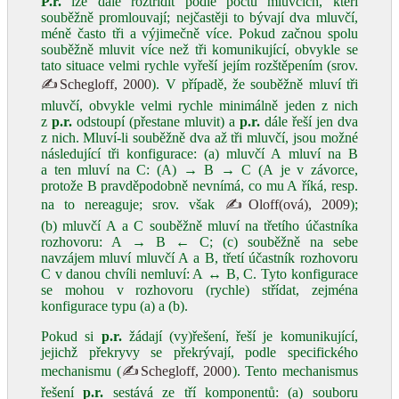
P.r.
lze dále roztřídit podle počtu mluvčích, kteří
souběžně promlouvají; nejčastěji to bývají dva mluvčí,
méně často tři a výjimečně více. Pokud začnou spolu
souběžně mluvit více než tři komunikující, obvykle se
tato situace velmi rychle vyřeší jejím rozštěpením (srov.
✍Schegloff, 2000
). V případě, že souběžně mluví tři
mluvčí, obvykle velmi rychle minimálně jeden z nich
z
p.r.
odstoupí (přestane mluvit) a
p.r.
dále řeší jen dva
z nich. Mluví-li souběžně dva až tři mluvčí, jsou možné
následující tři konfigurace: (a) mluvčí A mluví na B
a ten mluví na C: (A) → B → C (A je v závorce,
protože B pravděpodobně nevnímá, co mu A říká, resp.
na to nereaguje; srov. však
✍Oloff(ová), 2009
);
(b) mluvčí A a C souběžně mluví na třetího účastníka
rozhovoru: A → B ← C; (c) souběžně na sebe
navzájem mluví mluvčí A a B, třetí účastník rozhovoru
C v danou chvíli nemluví: A ↔ B, C. Tyto konfigurace
se mohou v rozhovoru (rychle) střídat, zejména
konfigurace typu (a) a (b).
Pokud si
p.r.
žádají (vy)řešení, řeší je komunikující,
jejichž překryvy se překrývají, podle specifického
mechanismu (
✍Schegloff, 2000
). Tento mechanismus
řešení
p.r.
sestává ze tří komponentů: (a) souboru