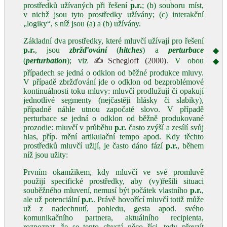
prostředků užívaných při řešení
p.r.
; (b) souboru míst,
v nichž jsou tyto prostředky užívány; (c) interakční
„logiky“, s níž jsou (a) a (b) užívány.
Základní dva prostředky, které mluvčí užívají pro řešení
p.r.
, jsou
zbržďování
(
hitches
) a
perturbace
◆
(
perturbation
); viz
✍Schegloff (2000)
. V obou
◆
případech se jedná o odklon od běžné produkce mluvy.
V případě zbržďování jde o odklon od bezproblémové
kontinuálnosti toku mluvy: mluvčí prodlužují či opakují
jednotlivé segmenty (nejčastěji hlásky či slabiky),
případně náhle utnou započaté slovo. V případě
perturbace se jedná o odklon od běžně produkované
prozodie: mluvčí v průběhu
p.r.
často zvýší a zesílí svůj
hlas,
příp.
mění artikulační tempo apod. Kdy těchto
prostředků mluvčí užijí, je často dáno fází
p.r.
, během
níž jsou užity:
Prvním okamžikem, kdy mluvčí ve své promluvě
použijí specifické prostředky, aby (vy)řešili situaci
souběžného mluvení, nemusí být počátek vlastního
p.r.
,
ale už potenciální
p.r.
. Právě hovořící mluvčí totiž může
už z nadechnutí, pohledu, gesta apod. svého
komunikačního partnera, aktuálního recipienta,
rozpoznat, že se tento chystá něco říci, tedy převzít