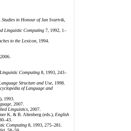
.
Studies in Honour of Jan Svartvik
,
nd Linguistic Computing
7, 1992, 1–
ches to the Lexicon
, 1994
.
 2006
.
 Linguistic Computing
8, 1993, 243–
g Language Structure and Use
, 1998
.
cyclopedia of Language and
/
), 1993
.
nguage
, 2007
.
ied Linguistics
, 2007
.
mer K. & B. Altenberg (eds.),
English
 30–43
.
stic Computing
8, 1993, 275–281
.
994, 58–59
.