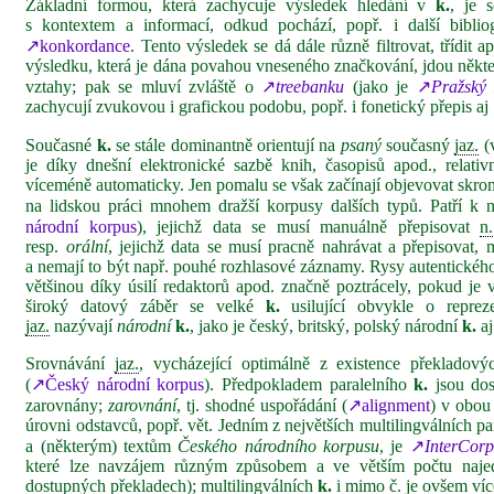
Základní formou, která zachycuje výsledek hledání v
k.
, je 
s kontextem a informací, odkud pochází, popř. i další biblio
↗konkordance
. Tento výsledek se dá dále různě filtrovat, třídit
výsledku, která je dána povahou vneseného značkování, jdou někt
vztahy; pak se mluví zvláště o
↗
treebanku
(jako je
↗
Pražský 
zachycují zvukovou i grafickou podobu, popř. i fonetický přepis aj 
Současné
k.
se stále dominantně orientují na
psaný
současný
jaz.
(
je díky dnešní elektronické sazbě knih, časopisů apod., relati
víceméně automaticky. Jen pomalu se však začínají objevovat skr
na lidskou práci mnohem dražší korpusy dalších typů. Patří k
národní korpus
), jejichž data se musí manuálně přepisovat
n.
resp.
orální
, jejichž data se musí pracně nahrávat a přepisovat, m
a nemají to být např. pouhé rozhlasové záznamy. Rysy autentick
většinou díky úsilí redaktorů apod. značně poztrácely, pokud j
široký datový záběr se velké
k.
usilující obvykle o reprez
jaz.
nazývají
národní
k.
, jako je český, britský, polský národní
k.
aj
Srovnávání
jaz.
, vycházející optimálně z existence překladov
(
↗Český národní korpus
). Předpokladem paralelního
k.
jsou dos
zarovnány;
zarovnání
, tj. shodné uspořádání (
↗alignment
) v obou
úrovni odstavců, popř. vět. Jedním z největších multilingválních p
a (některým) textům
Českého národního korpusu
, je
↗
InterCorp
které lze navzájem různým způsobem a ve větším počtu najed
dostupných překladech); multilingválních
k.
i mimo
č.
je ovšem víc