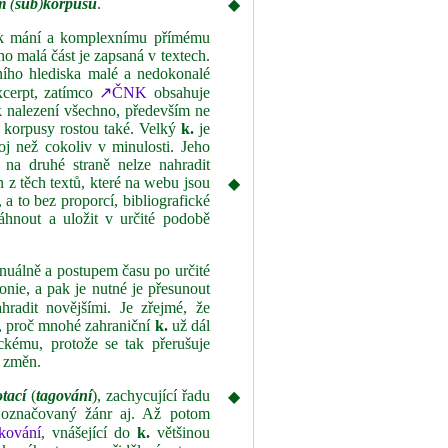
m
(
sub
)
korpusu
.
◆
ě k mání a komplexnímu přímému
o malá část je zapsaná v textech.
šního hlediska malé a nedokonalé
xcerpt, zatímco
↗ČNK
obsahuje
k nalezení všechno, především ne
i korpusy rostou také. Velký
k.
je
j než cokoliv v minulosti. Jeho
 na druhé straně nelze nahradit
n z těch textů, které na webu jsou
◆
 a to bez proporcí, bibliografické
áhnout a uložit v určité podobě
nuálně a postupem času po určité
ronie, a pak je nutné je přesunout
hradit novějšími. Je zřejmé, že
od, proč mnohé zahraniční
k.
už dál
ickému, protože se tak přerušuje
o změn.
tací
(
tagování
), zachycující řadu
◆
ě označovaný žánr aj. Až potom
kování
, vnášející do
k.
většinou