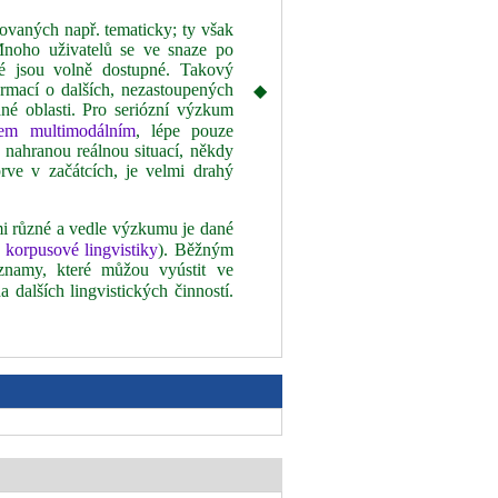
tovaných např. tematicky; ty však
noho uživatelů se ve snaze po
ré jsou volně dostupné. Takový
rmací o dalších, nezastoupených
◆
ané oblasti. Pro seriózní výzkum
em multimodálním
, lépe pouze
 nahranou reálnou situací, někdy
rve v začátcích, je velmi drahý
i různé a vedle výzkumu je dané
 korpusové lingvistiky
). Běžným
znamy, které můžou vyústit ve
 dalších lingvistických činností.