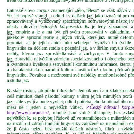
třeba od lístkového katalogu nevýběrové informace o všech typec
Latinské slovo
corpus
znamenající „tělo, těleso“ se však užívá v 
50. let poprvé v
angl.
a odtud i v dalších
jaz.
jako označení pro ve
zpracovávaný a vytěžovaný specifickými softwarovými nástroji v p
někdy mluví o
textových korpusech
).
K.
je tedy záznamem a r
jaz.
empirie a je a má být při svém zpracování v základním, 
jakékoliv apriorní teorie a jiných vlivů, které
jaz.
nutně deformu
promítat, ať je jejich autor míní sebelépe. Využívá ho (vedle 
lingvistika za účelem studia a poznání
jaz.
a v širším smyslu skrz
reality, kterou
jaz.
zprostředkovává a zachycuje. V tomto smy
jaz.
zpravidla největším zdrojem specializovaného i obecného po
a kvantitou a kvalitou a setrvalostí i kontinuitou informace, kterou
a charakteristickou národní kulturní institucí už dlouho překrač
lingvistiku. Povahou a možnostmi své nabídky mnohonásobně před
a studia jaz.
K.
stále rostou, „dopředu i dozadu“. Jednak není ani zdaleka ele
celá minulost dané národní kultury a úhrn jejích minulých textů 
jaz.
stále vyvíjí a bude vyvíjet; odtud potřeba jeho kontinuálního 
mezi ně i jeden z největších vůbec,
↗
Český národní korpu
http://www.korpus.cz/
, mnohé jsou volně přístupné, bez zvláš
největších
k.
se pohybují řádově už ve stamiliónech a miliardách s
na rozdíl od zdrojů tradiční lingvistiky založené na manuálních ex
že ji často nelze, bez použití dalších nástrojů, filtrů a zvláš