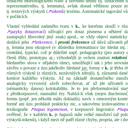
označení morfologického tvaru a slovního druhu (tj. označením t
reprezentativního, tj. lemmatu), avšak dosud většinou pouze je
tj. textových výskytů (
↗tokenů
) lexému. Automatické tagování ví
v počátcích.
Vlastní vyhledání zadaného tvaru v
k.
, ke kterému slouží v r
↗jazyky dotazovací
) užívající pro dotaz písmena a některé da
zastupující libovolný jiný znak) apod., se vždy objeví statistic
dodává jeho
↗frekvence
. I
prostá frekvence
už dává uživateli p
n.
lemma jsou okrajové (v důsledku
lemmatizace
lze hledat mj.
centrální, typické, což je důležité např. pedagogicky (pro autory 
členů třídy, prototypu aj.; výhodnější je ovšem znalost
relativn
hledaného slova v nějakém rámci, umožňující tak i jeho srovná
závěru o povaze a úzu jakékoliv hledané
jaz.
formy v
k.
je třeba d
různých výskytů
(z různých, nezávislých zdrojů), tj. záznamů dané
kontext
každého výskytu. Až na základě dostatečného množst
analogicky vyvozený závěr zobecňovat, ať už jde uživateli 
(sémanticky danou) kolokabilitu. Je to jen přeformulování star
z předkorpusové, manuální éry. Nabízí‑li však (nejen diachronn
formu (popř. jen několik málo dokladů), navíc s omezeným konte
formě ani úzu prohlásit prakticky nic, a takovému izolovanému 
lexikografie
↗
hapax
legomenon
, v korpusové lingvistice
↗
hap
ověřené, že v každém
k.
je hapaxů stále velké množství (až po
výskytů‑tokenů), i když mezi ně patří různé chyby, propria, ale i d