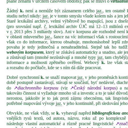
psané ženami v určitém časovém období); pak se mluví o
virtuální
Žádný
k.
není a nemůže být záznamem celého
jaz.
, ten ostatn
studiu nebyl nikdy:
jaz.
je v tomto smyslu všude kolem nás a jen jeh
Staré lexikální archivy, velmi výběrově ho mapující, jsou z dne
(pro srovnání např.
č.
lexikální archiv ÚJČ má 12–13 miliónů e
v
r.
2013 přes 3 miliardy slov). Ani v korpusu ale rozhodně není 
v oblasti mluveného
jaz.
, šance na víc informací však s rostoucím
však co do informace, kterou obsahuje, mnohonásobně lepší zdro
povaha je tedy jedinečná a nenahraditelná. Stejně tak ho tudíž
webovým korpusem
, který se získává automaticky a snadno, ale je
a zůstávají tam (mnohé nezůstávají a mnohé typy
jaz.
tam chybějí),
informace a možnosti zpětného ověření. Webový
k.
lze však st
a rozsahu do počítače, kde se s ním dá dále pracovat.
Dobré synchronní
k.
se snaží mapovat
jaz.
v jeho proměnách konti
době postupně zastarávají, stávají se součástí, byť nedávné, diach
do
↗
diachronního korpusu
(viz
↗Český národní korpus
) a na
takováto činnost si vyžaduje mnoho sil a investic a to je také dův
nerostou, jakkoliv je to jak proti zájmu obecnému, tak lingvist
potřebné mapování vývoje
jaz.
v jeho kontinuitě, při sledování jeh
Obvykle, ne však vždy, se
k.
vybavují napřed
bibliografickou ano
vnějších rysů textů, od autora, názvu, roku až po komplexn
následuje vlastní automatické a různě pracné lingvistické
↗znač