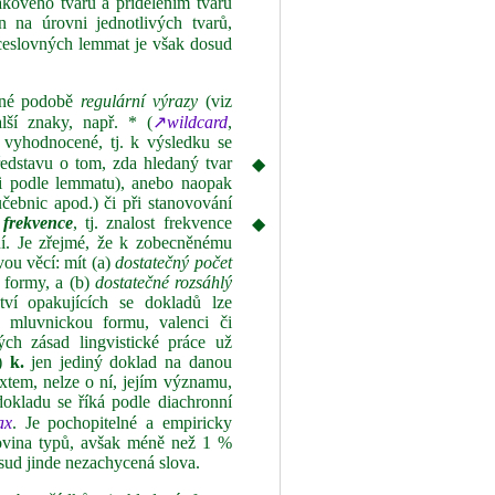
akového tvaru a přidělením tvaru
n na úrovni jednotlivých tvarů,
ceslovných lemmat je však dosud
ůzné podobě
regulární výrazy
(viz
lší znaky, např. * (
↗
wildcard
,
ky vyhodnocené, tj. k výsledku se
ředstavu o tom, zda hledaný tvar
◆
 i podle lemmatu), anebo naopak
učebnic apod.) či při stanovování
í frekvence
, tj. znalost frekvence
◆
ní. Je zřejmé, že k zobecněnému
vou věcí: mít (a)
dostatečný počet
 formy, a (b)
dostatečné rozsáhlý
ví opakujících se dokladů lze
o mluvnickou formu, valenci či
ých zásad lingvistické práce už
í)
k.
jen jediný doklad na danou
xtem, nelze o ní, jejím významu,
dokladu se říká podle diachronní
ax
. Je pochopitelné a empiricky
lovina typů, avšak méně než 1 %
osud jinde nezachycená slova.