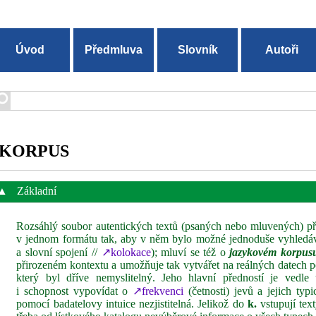
Úvod
Předmluva
Slovník
Autoři
KORPUS
▲
Základní
Rozsáhlý soubor autentických textů (psaných nebo mluvených) p
v jednom formátu tak, aby v něm bylo možné jednoduše vyhledáv
a slovní spojení //
↗kolokace
); mluví se též o
jazykovém korpus
přirozeném kontextu a umožňuje tak vytvářet na reálných datech
který byl dříve nemyslitelný. Jeho hlavní předností je vedle
i schopnost vypovídat o
↗frekvenci
(četnosti) jevů a jejich typ
pomocí badatelovy intuice nezjistitelná. Jelikož do
k.
vstupují text