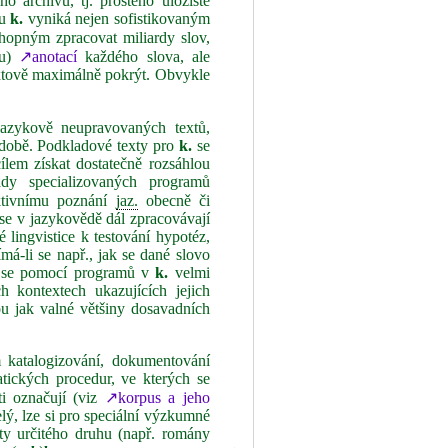
o archivu, tj. prostého úložiště
vu
k.
vyniká nejen sofistikovaným
chopným zpracovat miliardy slov,
ou)
↗anotací
každého slova, ale
xtově maximálně pokrýt. Obvykle
jazykově neupravovaných textů,
podobě. Podkladové texty pro
k.
se
cílem získat dostatečně rozsáhlou
dy specializovaných programů
ktivnímu poznání
jaz.
obecně či
se v jazykovědě dál zpracovávají
é lingvistice k testování hypotéz,
ímá‑li se např., jak se dané slovo
) se pomocí programů v
k.
velmi
h kontextech ukazujících jejich
ou jak valné většiny dosavadních
 katalogizování, dokumentování
atických procedur, ve kterých se
sti označují (viz
↗korpus a jeho
lý, lze si pro speciální výzkumné
ty určitého druhu (např. romány