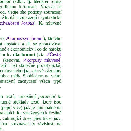
soubor řádků, tj. hledaná forma
grafickou informací. Nazývá se
 apod. Vedle této podoby zobrazení
eré
k.
dál a zobrazují i syntaktické
závislostní korpus
).
K.
mluvené
.
viz
↗korpus synchronní
), kterého
vní dostatek a dá se zpracovávat
omné a ekonomicky i co do nároků
 nim
k.
diachronní
(viz
↗Český
skenovat,
↗korpusy mluvené
,
ají‑li být skutečně prototypická,
ého mluveného
jaz.
takové záznamy
e vůbec měly. S ohledem na velmi
entativní zachycení všech typů
.
ých textů, umožňují
paralelní
k.
tupné překlady textů, které jsou
 (popř. více)
jaz.
je minimálně na
aralelních
k.
, vztažených k češtině
, zahrnující dnes přes třicet
jaz.
,
nou srovnávat (v závislosti na
e.