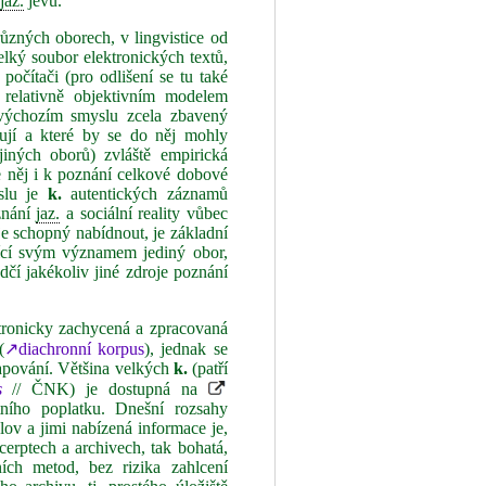
h
jaz.
jevů.
různých oborech, v lingvistice od
lký soubor elektronických textů,
očítači (pro odlišení se tu také
elativně objektivním modelem
výchozím smyslu zcela zbavený
jí a které by se do něj mohly
jiných oborů) zvláště empirická
e něj i k poznání celkové dobové
slu je
k.
autentických záznamů
znání
jaz.
a sociální reality vůbec
 je schopný nabídnout, je základní
ující svým významem jediný obor,
čí jakékoliv jiné zdroje poznání
ktronicky zachycená a zpracovaná
(
↗diachronní korpus
), jednak se
mapování. Většina velkých
k.
(patří
s
// ČNK) je dostupná na
tního poplatku. Dnešní rozsahy
lov a jimi nabízená informace je,
cerptech a archivech, tak bohatá,
tních metod, bez rizika zahlcení