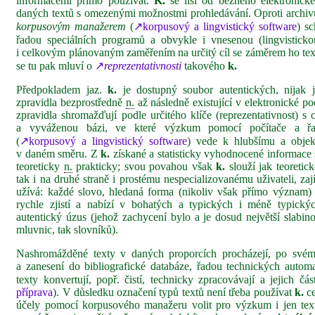
informacemi přímo používat.
K.
se liší od běžného elektronickéh
daných textů s omezenými možnostmi prohledávání. Oproti archi
korpusovým manažerem
(
↗korpusový a lingvistický software
) s
řadou speciálních programů a obvykle i vnesenou (lingvistick
i celkovým plánovaným zaměřením na určitý cíl se záměrem ho te
se tu pak mluví o
↗
reprezentativnosti
takového
k.
Předpokladem jaz.
k.
je dostupný soubor autentických, nijak 
zpravidla bezprostředně
n.
až následně existující v elektronické 
zpravidla shromažďují podle určitého klíče (reprezentativnost) s 
a vyváženou bázi, ve které výzkum pomocí počítače a řa
(
↗korpusový a lingvistický software
) vede k hlubšímu a obje
v daném směru. Z
k.
získané a statisticky vyhodnocené informace 
teoreticky
n.
prakticky; svou povahou však
k.
slouží jak teoretick
tak i na druhé straně i prostému nespecializovanému uživateli, zaj
užívá: každé slovo, hledaná forma (nikoliv však přímo význam
rychle zjistí a nabízí v bohatých a typických i méně typickýc
autentický úzus (jehož zachycení bylo a je dosud největší slabin
mluvnic, tak slovníků).
Nashromážděné texty v daných proporcích procházejí, po svém
a zanesení do bibliografické databáze, řadou technických autom
texty konvertují, popř. čistí, technicky zpracovávají a jejich čá
příprava
). V důsledku označení typů textů není třeba používat
k.
ce
účely pomocí korpusového manažeru volit pro výzkum i jen tex