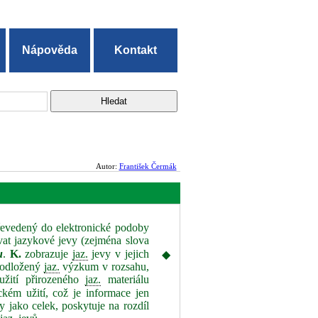
Nápověda
Kontakt
Autor:
František Čermák
řevedený do elektronické podoby
at jazykové jevy (zejména slova
u
.
K.
zobrazuje
jaz.
jevy v jejich
◆
 podložený
jaz.
výzkum v rozsahu,
 užití přirozeného
jaz.
materiálu
ickém užití, což je informace jen
y jako celek, poskytuje na rozdíl