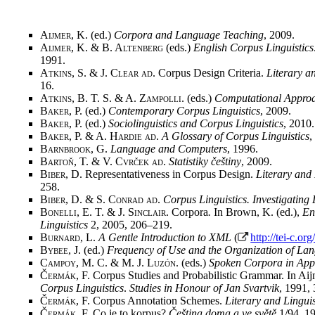
Aijmer, K
. (ed.)
Corpora and Language Teaching
, 2009
.
Aijmer, K. & B. Altenberg
(eds.)
English Corpus Linguistics
1991
.
Atkins, S. & J. Clear ad
. Corpus Design Criteria.
Literary a
16
.
Atkins, B. T. S. & A. Zampolli
. (eds.)
Computational Approa
Baker, P.
(ed.)
Contemporary Corpus Linguistics
, 2009
.
Baker, P.
(ed.)
Sociolinguistics and Corpus Linguistics
, 2010
.
Baker, P. & A. Hardie ad
.
A Glossary of Corpus Linguistics
,
Barnbrook, G.
Language and Computers
, 1996
.
Bartoň, T. & V. Cvrček ad
.
Statistiky češtiny
, 2009
.
Biber, D.
Representativeness in Corpus Design.
Literary and
258
.
Biber, D. & S. Conrad ad
.
Corpus Linguistics. Investigatin
Bonelli, E. T. & J. Sinclair
. Corpora
.
In Brown, K. (ed.),
En
Linguistics
2, 2005, 206–219
.
Burnard, L.
A Gentle Introduction to XML
(
http://tei-c.org
Bybee, J.
(ed.)
Frequency of Use and the Organization of La
Campoy, M. C. & M. J. Luzón
. (eds.)
Spoken Corpora in Appl
Čermák, F.
Corpus Studies and Probabilistic Grammar. In Aij
Corpus Linguistics
.
Studies in Honour of Jan Svartvik
, 1991,
Čermák, F.
Corpus Annotation Schemes.
Literary and Lingui
Čermák, F.
Co je to korpus?
Čeština doma a ve světě
1/94, 1