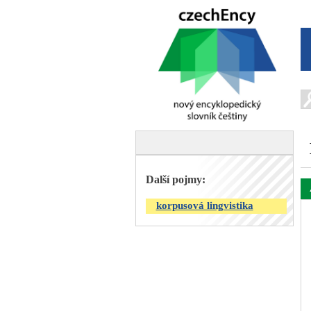
Další pojmy:
korpusová lingvistika