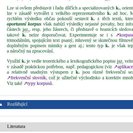
Lze si ovšem představit i řadu dílčích a specializovaných
k.
, orien
lze v zásadě vytvářet z velkého reprezentativního
k.
ad hoc. M
rychlém výsledku občas pokouší sestavit
k.
z těch textů, kte
oportunní
korpus
však nabízí výsledky nejasné povahy, bez info
částech
jaz.
, resp. jeho žánrech, či představě o hranicích sledov
takové
k.
nelze doporučovat. Experimentuje se i s
↗korpus
trimodálním, spojujícím text psaný, mluvený se skutečnou filmově
doplněným popisem mimiky a gest aj.; tento typ
k.
je však tep
a náročný na zpracování.
Využití
k.
je vedle teoretického a lexikografického popisu
jaz.
velm
v zásadě praktickou potřebou, např. pedagogickou (viz
↗aplikace
a relativně snadným výstupem z
k.
jsou různé frekvenční se
↗frekvenční slovník
, což je užitečné východisko a korektiv mnoha
Viz také
↗typy korpusů
.
▲
Rozšiřující
Literatura