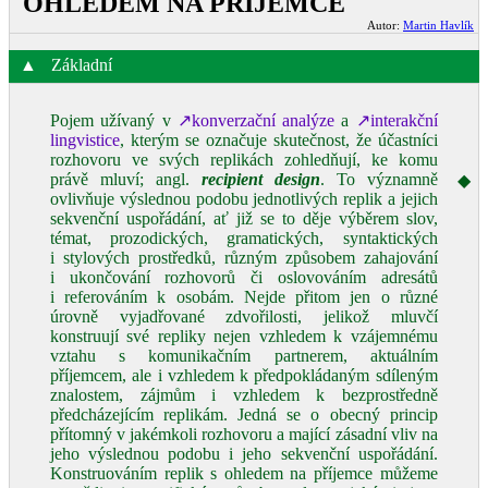
OHLEDEM NA PŘÍJEMCE
Autor:
Martin Havlík
▲
Základní
Pojem užívaný v
↗konverzační analýze
a
↗interakční
lingvistice
, kterým se označuje skutečnost, že účastníci
rozhovoru ve svých replikách zohledňují, ke komu
právě mluví; angl.
recipient design
. To významně
◆
ovlivňuje výslednou podobu jednotlivých replik a jejich
sekvenční uspořádání, ať již se to děje výběrem slov,
témat, prozodických, gramatických, syntaktických
i stylových prostředků, různým způsobem zahajování
i ukončování rozhovorů či oslovováním adresátů
i referováním k osobám. Nejde přitom jen o různé
úrovně vyjadřované zdvořilosti, jelikož mluvčí
konstruují své repliky nejen vzhledem k vzájemnému
vztahu s komunikačním partnerem, aktuálním
příjemcem, ale i vzhledem k předpokládaným sdíleným
znalostem, zájmům i vzhledem k bezprostředně
předcházejícím replikám. Jedná se o obecný princip
přítomný v jakémkoli rozhovoru a mající zásadní vliv na
jeho výslednou podobu i jeho sekvenční uspořádání.
Konstruováním replik s ohledem na příjemce můžeme