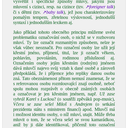
vysvětlit i specifické způsoby mluvy, jakými jsou
mluvení s cizinci, resp. na cizince (tzv.
↗
foreigner talk
)
či s dětmi (tzv.
↗
baby talk
), jež jsou charakterizovány
pomalým tempem, zřetelnou výslovností, jednodušší
syntaxí i jednodušším lexikem aj.
Jako příklad tohoto obecného principu můžeme uvést
problematiku označování osob, o nichž se v rozhovoru
mluví. Ty lze označit rozmanitým způsobem, nelze je
však vůbec neoznačit. Pro označení osoby lze užít její
křestní jméno, příjmení, titul, lze ji označit věkem,
pohlavím, povoláním, rodinnou příslušností aj.
Označením osoby jejím křestním (rodným) jménem
dává mluvčí najevo svůj vztah k dané osobě a zároveň
předpokládá, že i příjemce jeho repliky danou osobu
zná. Tato obeznámenost přitom nemusí znamenat, že se
s referovanou osobu rozmlouvající znají osobně, neboť
spolu mohou rozprávět o obecně známých osobách
a označovat je jen křestním jménem, např.
Už zase
vyhrál Karel s Luckou
? (o soutěži zpěváků pop‑music),
Včera se zase sešel Miloš s Andrejem
(o setkání
prezidenta státu s ministrem financí) apod. Mluvčí má
i možnost identitu osoby, o níž mluví, utajit. Může třeba
mluvit o tom, že se včera sešel se svou kamarádkou,
aniž by ji dále identifikoval, přičemž toto označení