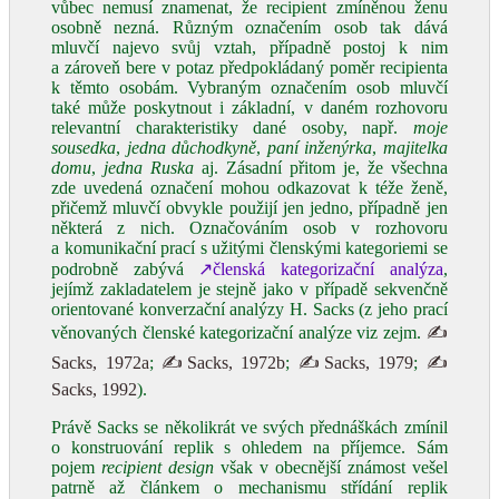
vůbec nemusí znamenat, že recipient zmíněnou ženu
osobně nezná. Různým označením osob tak dává
mluvčí najevo svůj vztah, případně postoj k nim
a zároveň bere v potaz předpokládaný poměr recipienta
k těmto osobám. Vybraným označením osob mluvčí
také může poskytnout i základní, v daném rozhovoru
relevantní charakteristiky dané osoby, např.
moje
sousedka
,
jedna důchodkyně
,
paní inženýrka
,
majitelka
domu
,
jedna Ruska
aj. Zásadní přitom je, že všechna
zde uvedená označení mohou odkazovat k téže ženě,
přičemž mluvčí obvykle použijí jen jedno, případně jen
některá z nich. Označováním osob v rozhovoru
a komunikační prací s užitými členskými kategoriemi se
podrobně zabývá
↗členská kategorizační analýza
,
jejímž zakladatelem je stejně jako v případě sekvenčně
orientované konverzační analýzy H. Sacks (z jeho prací
věnovaných členské kategorizační analýze viz zejm.
✍
Sacks, 1972a
;
✍Sacks, 1972b
;
✍Sacks, 1979
;
✍
Sacks, 1992
).
Právě Sacks se několikrát ve svých přednáškách zmínil
o konstruování replik s ohledem na příjemce. Sám
pojem
recipient design
však v obecnější známost vešel
patrně až článkem o mechanismu střídání replik