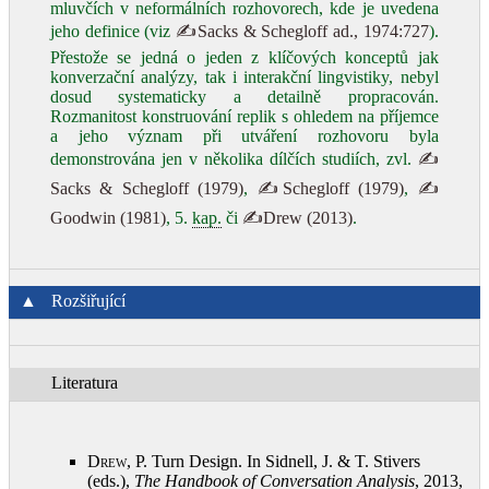
mluvčích v neformálních rozhovorech, kde je uvedena
jeho definice (viz
✍Sacks & Schegloff ad., 1974:727
).
Přestože se jedná o jeden z klíčových konceptů jak
konverzační analýzy, tak i interakční lingvistiky, nebyl
dosud systematicky a detailně propracován.
Rozmanitost konstruování replik s ohledem na příjemce
a jeho význam při utváření rozhovoru byla
demonstrována jen v několika dílčích studiích, zvl.
✍
Sacks & Schegloff (1979)
,
✍Schegloff (1979)
,
✍
Goodwin (1981)
, 5.
kap.
či
✍Drew (2013)
.
▲
Rozšiřující
Literatura
Drew, P.
Turn Design. In Sidnell, J. & T. Stivers
(eds.),
The Handbook of Conversation Analysis
, 2013,