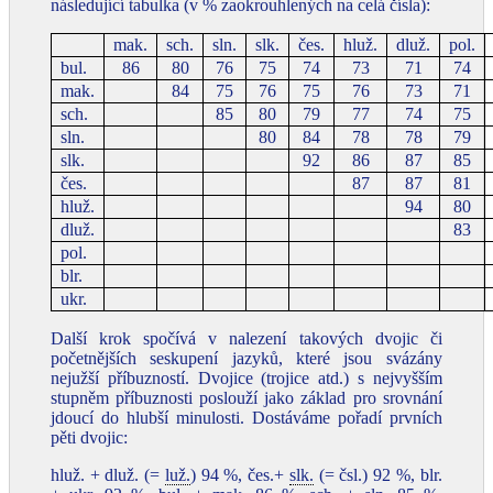
následující tabulka (v % zaokrouhlených na celá čísla):
mak.
sch.
sln.
slk.
čes.
hluž.
dluž.
pol.
bul.
86
80
76
75
74
73
71
74
mak.
84
75
76
75
76
73
71
sch.
85
80
79
77
74
75
sln.
80
84
78
78
79
slk.
92
86
87
85
čes.
87
87
81
hluž.
94
80
dluž.
83
pol.
blr.
ukr.
Další krok spočívá v nalezení takových dvojic či
početnějších seskupení jazyků, které jsou svázány
nejužší příbuzností. Dvojice (trojice atd.) s nejvyšším
stupněm příbuznosti poslouží jako základ pro srovnání
jdoucí do hlubší minulosti. Dostáváme pořadí prvních
pěti dvojic:
hluž. + dluž. (=
luž.
) 94 %, čes.+
slk.
(= čsl.) 92 %, blr.