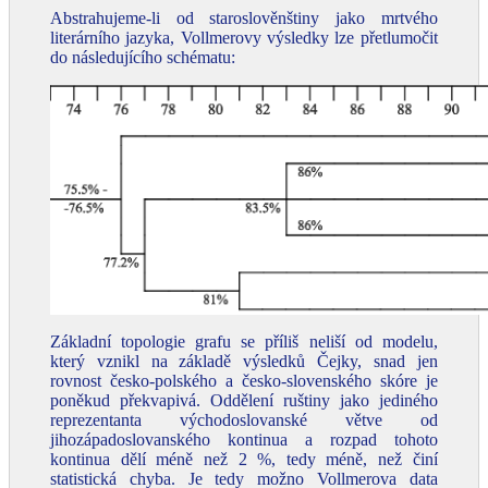
Abstrahujeme-li od staroslověnštiny jako mrtvého
literárního jazyka, Vollmerovy výsledky lze přetlumočit
do následujícího schématu:
Základní topologie grafu se příliš neliší od modelu,
který vznikl na základě výsledků Čejky, snad jen
rovnost česko-polského a česko-slovenského skóre je
poněkud překvapivá. Oddělení ruštiny jako jediného
reprezentanta východoslovanské větve od
jihozápadoslovanského kontinua a rozpad tohoto
kontinua dělí méně než 2 %, tedy méně, než činí
statistická chyba. Je tedy možno Vollmerova data