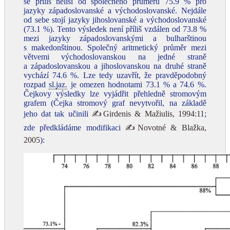
se příliš neliší od společného průměru 75.9 % pro
jazyky západoslovanské a východoslovanské. Nejdále
od sebe stojí jazyky jihoslovanské a východoslovanské
(73.1 %). Tento výsledek není příliš vzdálen od 73.8 %
mezi jazyky západoslovanskými a bulharštinou
s makedonštinou. Společný aritmetický průměr mezi
větvemi východoslovanskou na jedné straně
a západoslovanskou a jihoslovanskou na druhé straně
vychází 74.6 %. Lze tedy uzavřít, že pravděpodobný
rozpad
sl.
jaz.
je omezen hodnotami 73.1 % a 74.6 %.
Čejkovy výsledky lze vyjádřit přehledně stromovým
grafem (Čejka stromový graf nevytvořil, na základě
jeho dat tak učinili
✍Girdenis & Mažiulis, 1994:11
;
zde předkládáme modifikaci
✍Novotné & Blažka,
2005
):