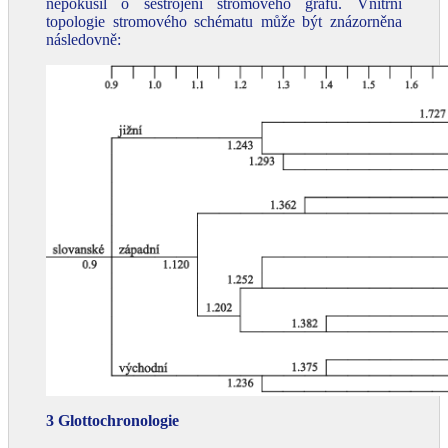
nepokusil o sestrojení stromového grafu. Vnitřní
topologie stromového schématu může být znázorněna
následovně:
3 Glottochronologie