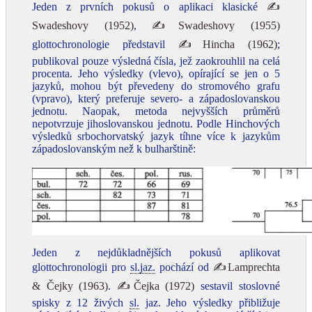
Jeden z prvních pokusů o aplikaci klasické
✍
Swadeshovy (1952)
,
✍Swadeshovy (1955)
glottochronologie představil
✍Hincha (1962)
;
publikoval pouze výsledná čísla, jež zaokrouhlil na celá
procenta. Jeho výsledky (vlevo), opírající se jen o 5
jazyků, mohou být převedeny do stromového grafu
(vpravo), který preferuje severo- a západoslovanskou
jednotu. Naopak, metoda nejvyšších průměrů
nepotvrzuje jihoslovanskou jednotu. Podle Hinchových
výsledků srbochorvatský jazyk tíhne více k jazykům
západoslovanským než k bulharštině:
Jeden z nejdůkladnějších pokusů aplikovat
glottochronologii pro
sl.
jaz.
pochází od
✍Lamprechta
& Čejky (1963)
.
✍Čejka (1972)
sestavil stoslovné
spisky z 12 živých
sl.
jaz. Jeho výsledky přibližuje