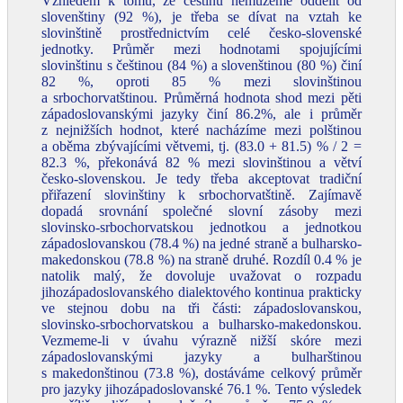
Vzhledem k tomu, že češtinu nemůžeme oddělit od
slovenštiny (92 %), je třeba se dívat na vztah ke
slovinštině prostřednictvím celé česko-slovenské
jednotky. Průměr mezi hodnotami spojujícími
slovinštinu s češtinou (84 %) a slovenštinou (80 %) činí
82 %, oproti 85 % mezi slovinštinou
a srbochorvatštinou. Průměrná hodnota shod mezi pěti
západoslovanskými jazyky činí 86.2%, ale i průměr
z nejnižších hodnot, které nacházíme mezi polštinou
a oběma zbývajícími větvemi, tj. (83.0 + 81.5) % / 2 =
82.3 %, překonává 82 % mezi slovinštinou a větví
česko-slovenskou. Je tedy třeba akceptovat tradiční
přiřazení slovinštiny k srbochorvatštině. Zajímavě
dopadá srovnání společné slovní zásoby mezi
slovinsko-srbochorvatskou jednotkou a jednotkou
západoslovanskou (78.4 %) na jedné straně a bulharsko-
makedonskou (78.8 %) na straně druhé. Rozdíl 0.4 % je
natolik malý, že dovoluje uvažovat o rozpadu
jihozápadoslovanského dialektového kontinua prakticky
ve stejnou dobu na tři části: západoslovanskou,
slovinsko‑srbochorvatskou a bulharsko-makedonskou.
Vezmeme-li v úvahu výrazně nižší skóre mezi
západoslovanskými jazyky a bulharštinou
s makedonštinou (73.8 %), dostáváme celkový průměr
pro jazyky jihozápadoslovanské 76.1 %. Tento výsledek