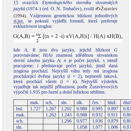
15 svazcích
Etymologického slovníku slovanských
jazyků
(1974–) (ed. O. N. Trubačev), zvolil
✍Žuravlev
(1994)
. Vzájemnou genetickou blízkost jednotlivých
sl.
jaz.
se pokusil vyjádřit formulí, která preferuje
exkluzivnost izoglos:
kde
A
,
B
jsou dva jazyky, jejichž blízkost
G
porovnáváme;
H(A)
znamená zděděnou slovanskou
slovní zásobu jazyka
A
;
n
je počet jazyků, s nimiž
pracujeme;
i
představuje počet jazyků, jimiž daná
izoglosa prochází. Nejvyšší váhu tedy má izoglosa
procházející dvěma jazyky (i = 2), nejmenší taková,
která prochází všemi (i = n). Nejvyšší výsledek
vyjadřuje tak nejužší příbuznost, podle Žuravlevových
výpočtů 1.935 pro horní a dolní lužickou srbštinu.
mak.
sch.
sln.
slk.
čes.
hluž.
dluž
bul.
1.727
1.267
1.202
0.980
0.995
0.897
0.8
mak.
1.262
1.243
0.988
0.932
0.911
0.8
sch.
1.296
0.977
1.036
0.879
0.8
sln.
1.058
1.077
1.006
0.9