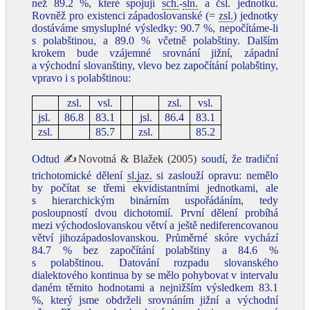
než 89.2 %, které spojují
sch.
-
sln.
a čsl. jednotku.
Rovněž pro existenci západoslovanské (=
zsl.
) jednotky
dostáváme smysluplné výsledky: 90.7 %, nepočítáme-li
s polabštinou, a 89.0 % včetně polabštiny. Dalším
krokem bude vzájemné srovnání jižní, západní
a východní slovanštiny, vlevo bez započítání polabštiny,
vpravo i s polabštinou:
zsl.
vsl.
zsl.
vsl.
jsl.
86.8
83.1
jsl.
86.4
83.1
zsl.
85.7
zsl.
85.2
Odtud
✍Novotná & Blažek (2005)
soudí, že tradiční
trichotomické dělení
sl.
jaz.
si zaslouží opravu: nemělo
by počítat se třemi ekvidistantními jednotkami, ale
s hierarchickým binárním uspořádáním, tedy
posloupností dvou dichotomií. První dělení probíhá
mezi východoslovanskou větví a ještě nediferencovanou
větví jihozápadoslovanskou. Průměrné skóre vychází
84.7 % bez započítání polabštiny a 84.6 %
s polabštinou. Datování rozpadu slovanského
dialektového kontinua by se mělo pohybovat v intervalu
daném těmito hodnotami a nejnižším výsledkem 83.1
%, který jsme obdrželi srovnáním jižní a východní