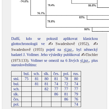
Další, kdo se pokusil aplikovat klasickou
glottochronologii ve
✍Swadeshově (1952)
,
✍
Swadeshově (1955)
pojetí na
sl.
jaz.
, byl německý
badatel J. Vollmer. Jeho výsledky publikoval
✍Tischler
(1973:133)
. Vollmer se omezil na 6 živých
sl.
jaz.
, plus
staroslověnštinu:
bul.
sch.
slk.
čes.
pol.
rus.
stsl.
75
81
80
81
78
80
bul.
81
81
74
72
74
sch.
82
77
77
77
slk.
86
81
79
čes.
86
76
pol.
74