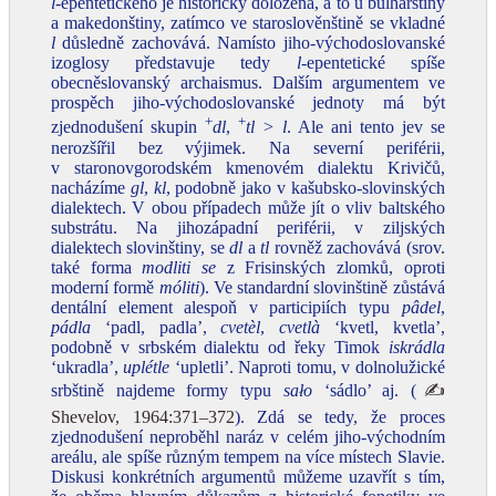
l‑
epentetického je historicky doložena, a to u bulharštiny
a makedonštiny, zatímco ve staroslověnštině se vkladné
l
důsledně zachovává. Namísto jiho-východoslovanské
izoglosy představuje tedy
l‑
epentetické spíše
obecněslovanský archaismus. Dalším argumentem ve
prospěch jiho-východoslovanské jednoty má být
+
+
zjednodušení skupin
dl
,
tl > l
. Ale ani tento jev se
nerozšířil bez výjimek. Na severní periférii,
v staronovgorodském kmenovém dialektu Krivičů,
nacházíme
gl
,
kl
, podobně jako v kašubsko-slovinských
dialektech. V obou případech může jít o vliv baltského
substrátu. Na jihozápadní periférii, v ziljských
dialektech slovinštiny, se
dl
a
tl
rovněž zachovává (srov.
také forma
modliti se
z Frisinských zlomků, oproti
moderní formě
móliti
). Ve standardní slovinštině zůstává
dentální element alespoň v participiích typu
pâdel
,
pádla
‘padl, padla’,
cvetèl
,
cvetlà
‘kvetl, kvetla’,
podobně v srbském dialektu od řeky Timok
iskrádla
‘ukradla’,
uplétle
‘upletli’. Naproti tomu, v dolnolužické
srbštině najdeme formy typu
sało
‘sádlo’ aj. (
✍
Shevelov, 1964:371–372
). Zdá se tedy, že proces
zjednodušení neproběhl naráz v celém jiho-východním
areálu, ale spíše různým tempem na více místech Slavie.
Diskusi konkrétních argumentů můžeme uzavřít s tím,