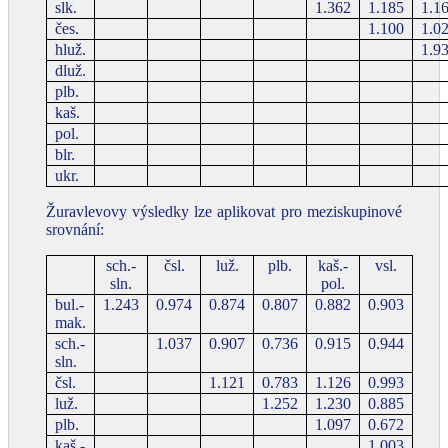
slk.
1.362
1.185
1.1
čes.
1.100
1.0
hluž.
1.9
dluž.
plb.
kaš.
pol.
blr.
ukr.
Žuravlevovy výsledky lze aplikovat pro meziskupinové
srovnání:
sch.-
čsl.
luž.
plb.
kaš.-
vsl.
sln.
pol.
bul.-
1.243
0.974
0.874
0.807
0.882
0.903
mak.
sch.-
1.037
0.907
0.736
0.915
0.944
sln.
čsl.
1.121
0.783
1.126
0.993
luž.
1.252
1.230
0.885
plb.
1.097
0.672
kaš.-
1.003