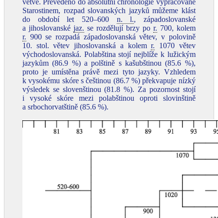
větve. Převedeno do absolutní chronologie vypracované
Starostinem, rozpad slovanských jazyků můžeme klást
do období let 520–600
n. l.
, západoslovanské
a jihoslovanské
jaz.
se rozdělují brzy po
r.
700, kolem
r.
900 se rozpadá západoslovanská větev, v polovině
10. stol. větev jihoslovanská a kolem
r.
1070 větev
východoslovanská. Polabština stojí nejblíže k lužickým
jazykům (86.9 %) a polštině s kašubštinou (85.6 %),
proto je umístěna právě mezi tyto jazyky. Vzhledem
k vysokému skóre s češtinou (86.7 %) překvapuje nízký
výsledek se slovenštinou (81.8 %). Za pozornost stojí
i vysoké skóre mezi polabštinou oproti slovinštině
a srbochorvatštině (85.6 %).