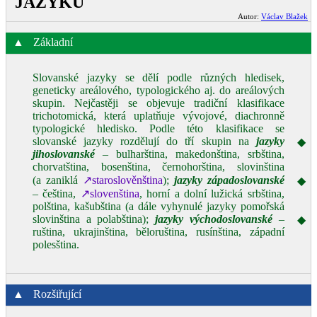
JAZYKŮ
Autor:
Václav Blažek
▲
Základní
Slovanské jazyky se dělí podle různých hledisek,
geneticky areálového, typologického aj. do areálových
skupin. Nejčastěji se objevuje tradiční klasifikace
trichotomická, která uplatňuje vývojové, diachronně
typologické hledisko. Podle této klasifikace se
slovanské jazyky rozdělují do tří skupin na
jazyky
◆
jihoslovanské
– bulharština, makedonština, srbština,
chorvatština, bosenština, černohorština, slovinština
(a zaniklá
↗staroslověnština
);
jazyky západoslovanské
◆
– čeština,
↗slovenština
, horní a dolní lužická srbština,
polština, kašubština (a dále vyhynulé jazyky pomořská
slovinština a polabština);
jazyky východoslovanské
–
◆
ruština, ukrajinština, běloruština, rusínština, západní
polesština.
▲
Rozšiřující