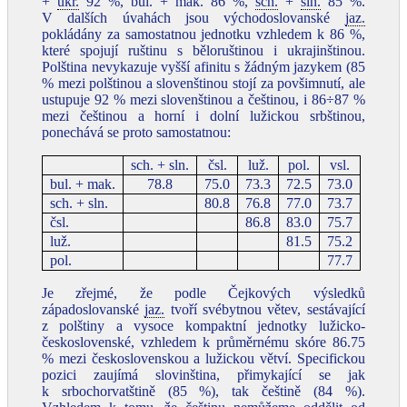
+
ukr.
92 %, bul. + mak. 86 %,
sch.
+
sln.
85 %.
V dalších úvahách jsou východoslovanské
jaz.
pokládány za samostatnou jednotku vzhledem k 86 %,
které spojují ruštinu s běloruštinou i ukrajinštinou.
Polština nevykazuje vyšší afinitu s žádným jazykem (85
% mezi polštinou a slovenštinou stojí za povšimnutí, ale
ustupuje 92 % mezi slovenštinou a češtinou, i 86÷87 %
mezi češtinou a horní i dolní lužickou srbštinou,
ponechává se proto samostatnou:
sch. + sln.
čsl.
luž.
pol.
vsl.
bul. + mak.
78.8
75.0
73.3
72.5
73.0
sch. + sln.
80.8
76.8
77.0
73.7
čsl.
86.8
83.0
75.7
luž.
81.5
75.2
pol.
77.7
Je zřejmé, že podle Čejkových výsledků
západoslovanské
jaz.
tvoří svébytnou větev, sestávající
z polštiny a vysoce kompaktní jednotky lužicko-
československé, vzhledem k průměrnému skóre 86.75
% mezi československou a lužickou větví. Specifickou
pozici zaujímá slovinština, přimykající se jak
k srbochorvatštině (85 %), tak češtině (84 %).