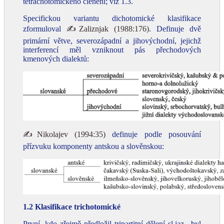
tetrachotomického členění; viz 1.3.
Specifickou variantu dichotomické klasifikace
zformuloval
✍Zaliznjak (1988:176)
. Definuje dvě
primární větve, severozápadní a jihovýchodní, jejichž
interferencí měl vzniknout pás přechodových
kmenových dialektů:
✍Nikolajev (1994:35)
definuje podle posouvání
přízvuku komponenty antskou a slověnskou:
1.2 Klasifikace trichotomické
První, kdo zřejmě předložil tripartitní dělení
sl.
jaz.
, byl