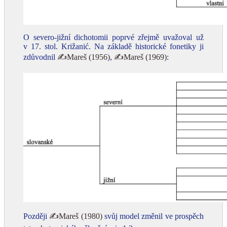
O severo-jižní dichotomii poprvé zřejmě uvažoval už
v 17. stol. Križanić. Na základě historické fonetiky ji
zdůvodnil
✍Mareš (1956)
,
✍Mareš (1969)
:
Později
✍Mareš (1980)
svůj model změnil ve prospěch