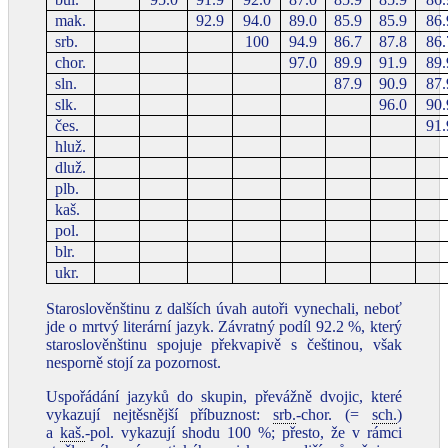
mak.
92.9
94.0
89.0
85.9
85.9
86.
srb.
100
94.9
86.7
87.8
86.
chor.
97.0
89.9
91.9
89.
sln.
87.9
90.9
87.
slk.
96.0
90.
čes.
91.
hluž.
dluž.
plb.
kaš.
pol.
blr.
ukr.
Staroslověnštinu z dalších úvah autoři vynechali, neboť
jde o mrtvý literární jazyk. Závratný podíl 92.2 %, který
staroslověnštinu spojuje překvapivě s češtinou, však
nesporně stojí za pozornost.
Uspořádání jazyků do skupin, převážně dvojic, které
vykazují nejtěsnější příbuznost:
srb.
-chor. (=
sch.
)
a
kaš.
-pol. vykazují shodu 100 %; přesto, že v rámci