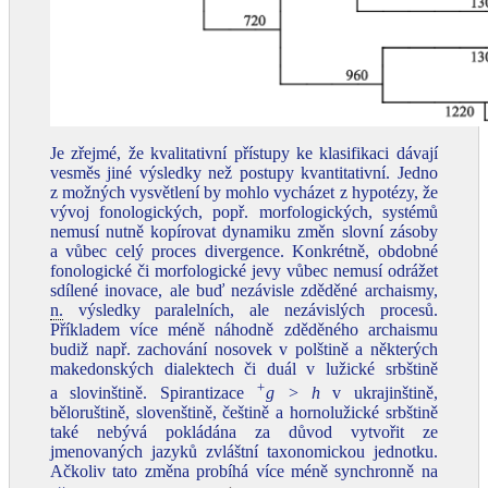
Je zřejmé, že kvalitativní přístupy ke klasifikaci dávají
vesměs jiné výsledky než postupy kvantitativní. Jedno
z možných vysvětlení by mohlo vycházet z hypotézy, že
vývoj fonologických, popř. morfologických, systémů
nemusí nutně kopírovat dynamiku změn slovní zásoby
a vůbec celý proces divergence. Konkrétně, obdobné
fonologické či morfologické jevy vůbec nemusí odrážet
sdílené inovace, ale buď nezávisle zděděné archaismy,
n.
výsledky paralelních, ale nezávislých procesů.
Příkladem více méně náhodně zděděného archaismu
budiž např. zachování nosovek v polštině a některých
makedonských dialektech či duál v lužické srbštině
+
a slovinštině. Spirantizace
g > h
v ukrajinštině,
běloruštině, slovenštině, češtině a hornolužické srbštině
také nebývá pokládána za důvod vytvořit ze
jmenovaných jazyků zvláštní taxonomickou jednotku.
Ačkoliv tato změna probíhá více méně synchronně na