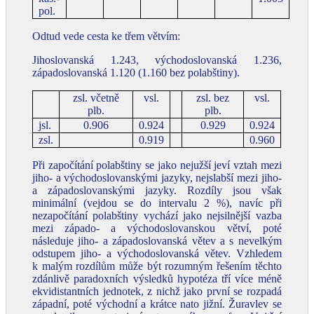
pol.
Odtud vede cesta ke třem větvím:
Jihoslovanská 1.243, východoslovanská 1.236,
západoslovanská 1.120 (1.160 bez polabštiny).
zsl. včetně
vsl.
zsl. bez
vsl.
plb.
plb.
jsl.
0.906
0.924
0.929
0.924
zsl.
0.919
0.960
Při započítání polabštiny se jako nejužší jeví vztah mezi
jiho- a východoslovanskými jazyky, nejslabší mezi jiho-
a západoslovanskými jazyky. Rozdíly jsou však
minimální (vejdou se do intervalu 2 %), navíc při
nezapočítání polabštiny vychází jako nejsilnější vazba
mezi západo- a východoslovanskou větví, poté
následuje jiho- a západoslovanská větev a s nevelkým
odstupem jiho- a východoslovanská větev. Vzhledem
k malým rozdílům může být rozumným řešením těchto
zdánlivě paradoxních výsledků hypotéza tří více méně
ekvidistantních jednotek, z nichž jako první se rozpadá
západní, poté východní a krátce nato jižní. Žuravlev se