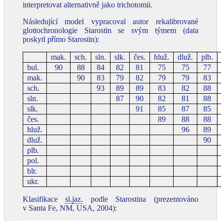
interpretovat alternativně jako trichotomii.
Následující model vypracoval autor rekalibrované
glottochronologie Starostin se svým týmem (data
poskytl přímo Starostin):
mak.
sch.
sln.
slk.
čes.
hluž.
dluž.
plb.
bul.
90
88
84
82
81
75
75
77
mak.
90
83
79
82
79
79
83
sch.
93
89
89
83
82
88
sln.
87
90
82
81
88
slk.
91
85
87
85
čes.
89
88
88
hluž.
96
89
dluž.
90
plb.
pol.
blr.
ukr.
Klasifikace
sl.
jaz.
podle Starostina (prezentováno
v Santa Fe, NM, USA, 2004):