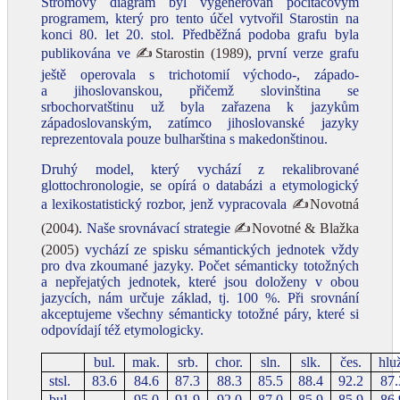
Stromový diagram byl vygenerován počítačovým
programem, který pro tento účel vytvořil Starostin na
konci 80. let 20. stol. Předběžná podoba grafu byla
publikována ve
✍Starostin (1989)
, první verze grafu
ještě operovala s trichotomií východo‑, západo‑
a jihoslovanskou, přičemž slovinština se
srbochorvatštinu už byla zařazena k jazykům
západoslovanským, zatímco jihoslovanské jazyky
reprezentovala pouze bulharština s makedonštinou.
Druhý model, který vychází z rekalibrované
glottochronologie, se opírá o databázi a etymologický
a lexikostatistický rozbor, jenž vypracovala
✍Novotná
(2004)
. Naše srovnávací strategie
✍Novotné & Blažka
(2005)
vychází ze spisku sémantických jednotek vždy
pro dva zkoumané jazyky. Počet sémanticky totožných
a nepřejatých jednotek, které jsou doloženy v obou
jazycích, nám určuje základ, tj. 100 %. Při srovnání
akceptujeme všechny sémanticky totožné páry, které si
odpovídají též etymologicky.
bul.
mak.
srb.
chor.
sln.
slk.
čes.
hlu
stsl.
83.6
84.6
87.3
88.3
85.5
88.4
92.2
87.
bul.
95.0
91.9
92.0
87.0
85.9
85.9
86.