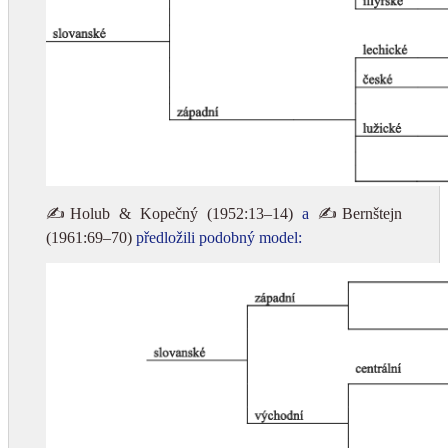
✍Holub & Kopečný (1952:13–14)
a
✍Bernštejn
(1961:69–70)
předložili podobný model: