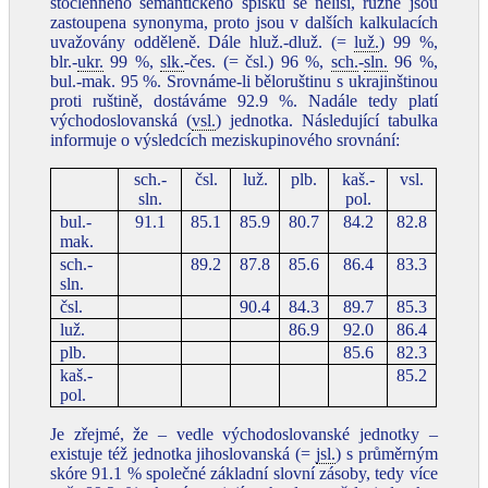
stočlenného sémantického spisku se neliší, různě jsou
zastoupena synonyma, proto jsou v dalších kalkulacích
uvažovány odděleně. Dále hluž.-dluž. (=
luž.
) 99 %,
blr.-
ukr.
99 %,
slk.
-čes. (= čsl.) 96 %,
sch.
-
sln.
96 %,
bul.-mak. 95 %. Srovnáme-li běloruštinu s ukrajinštinou
proti ruštině, dostáváme 92.9 %. Nadále tedy platí
východoslovanská (
vsl.
) jednotka. Následující tabulka
informuje o výsledcích meziskupinového srovnání:
sch.-
čsl.
luž.
plb.
kaš.-
vsl.
sln.
pol.
bul.-
91.1
85.1
85.9
80.7
84.2
82.8
mak.
sch.-
89.2
87.8
85.6
86.4
83.3
sln.
čsl.
90.4
84.3
89.7
85.3
luž.
86.9
92.0
86.4
plb.
85.6
82.3
kaš.-
85.2
pol.
Je zřejmé, že – vedle východoslovanské jednotky –
existuje též jednotka jihoslovanská (=
jsl.
) s průměrným
skóre 91.1 % společné základní slovní zásoby, tedy více