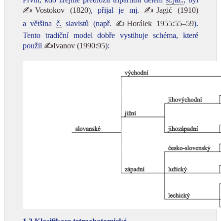
✍Vostokov (1820)
, přijal je mj.
✍Jagić (1910)
a většina
č.
slavistů (např.
✍Horálek 1955:55–59
).
Tento tradiční model dobře vystihuje schéma, které
použil
✍Ivanov (1990:95)
: