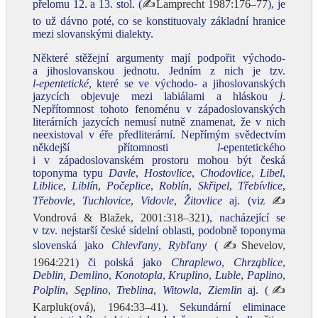
přelomu 12. a 13. stol. (
✍Lamprecht 1987:176–77
), je
to už dávno poté, co se konstituovaly základní hranice
mezi slovanskými dialekty.
Některé stěžejní argumenty mají podpořit východo-
a jihoslovanskou jednotu. Jedním z nich je tzv.
l‑epentetické
, které se ve východo- a jihoslovanských
jazycích objevuje mezi labiálami a hláskou
j
.
Nepřítomnost tohoto fenoménu v západoslovanských
literárních jazycích nemusí nutně znamenat, že v nich
neexistoval v éře předliterární. Nepřímým svědectvím
někdejší přítomnosti
l‑
epentetického
i v západoslovanském prostoru mohou být česká
toponyma typu
Davle
,
Hostovlice
,
Chodovlice
,
Libel
,
Liblice
,
Liblín
,
Počeplice
,
Roblín
,
Skřipel
,
Třebívlice
,
Třebovle
,
Tuchlovice
,
Vidovle
,
Žitovlice
aj. (viz
✍
Vondrová & Blažek, 2001:318–321
), nacházející se
v tzv. nejstarší české sídelní oblasti, podobně toponyma
slovenská jako
Chlevľany
,
Rybľany
(
✍Shevelov,
1964:221
) či polská jako
Chraplewo
,
Chrząblice
,
Deblin, Demlino
,
Konotopla
,
Kruplino
,
Luble
,
Paplino
,
Polplin
,
Sęplino
,
Treblina
,
Witowla
,
Ziemlin
aj. (
✍
Karpluk(ová), 1964:33–41
). Sekundární eliminace