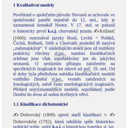
1 Kvalitativní modely
Povědomí o společném původu Slovanů se uchovalo ve
společenské paměti nejméně do 12. stol., kdy je
zaznamenal kronikář Nestor. V 17. stol. se pokusil
o historicky první
k.s.j.
chorvatský jezuita
✍Križanić
(1666)
; rozeznával jazyky Rusů, Lechů = Poláků,
Čechů, Bulharů, Srbů a Chorvatů; poslední tři nazývá
„zadunajskými“. V následujícím století jsou už rozlišeny
prakticky všechny
sl.
jaz.
, namísto klasifikačních
schémat jsou však uspořádávány jen do jakýchsi
seznamů. O seriózním přístupu založeném na
specifických izoglosách lze mluvit od
poč.
19. stol. Od
té doby byla předložena nabídka klasifikačních modelů
vnitřního členění
sl.
jaz.
, vesměs založených na
fonologických, méně často morfologických izoglosách.
Přehled nejvýznamnějších modelů, uspořádaný podle
členění do dvou až sedmi dceřiných větví.
1.1
Klasifikace dichotomické
✍Dobrovský (1809)
oproti starší klasifikaci v
✍
Dobrovském (1792)
, která odrážela spíše historicko-
politické reálie, opírá
k.s.j.
o historickou fonetiku
sl.
jaz.