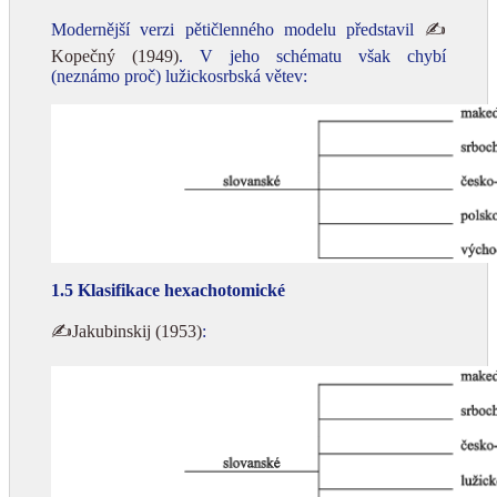
Modernější verzi pětičlenného modelu představil
✍
Kopečný (1949)
. V jeho schématu však chybí
(neznámo proč) lužickosrbská větev:
1.5 Klasifikace hexachotomické
✍Jakubinskij (1953)
: